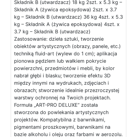
Składnik B (utwardzacz) 18 kg 2szt. x 5.3 kg –
Składnik A (żywica epoksydowa) 2szt. x 3.7
kg – Składnik B (utwardzacz) 36 kg 4szt. x 5.3
kg – Składnik A (żywica epoksydowa) 4szt. x
3.7 kg – Składnik B (utwardzacz)
Zastosowanie: dzieła sztuki, tworzenie
obiektów artystycznych (obrazy, panele, etc.)
techniką fluid-art (wylew do 1 cm); aplikacja
pionowa pędzlem lub wałkiem pokrycie
powierzchni, przedmiotów i mebli, by kolor
nabrał głębi i blasku; tworzenie efektu 3D
między innymi na wydrukach, zdjęciach i
obrazach; stworzenie idealnie przezroczystej
warstwy ochronnej na Twoich projektach.
Formuła „ART-PRO DELUXE” została
stworzona do powlekania artystycznych
projektów. Kompatybilna z barwnikami,
pigmentami proszkowymi, barwnikami na
bazie alkoholu i oleju oraz farbami w aerozolu.