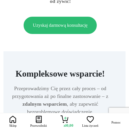
od żywic!
Uzyskaj darmową konsultację
Kompleksowe wsparcie!
Przeprowadzimy Cię przez cały proces – od
przygotowania aż po finalne zastosowanie – z
zdalnym wsparciem
, aby zapewnić
bezproblemowe doświadczenie.
0
Pomoc
Porozmawiaj ze specjalistą i złóż zamówienie
zł
0,00
Sklep
Przewodniki
Lista życzeń