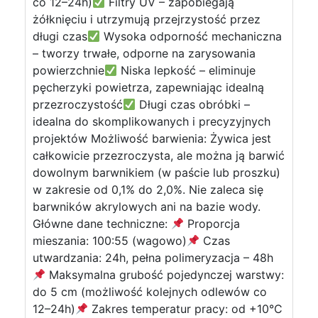
co 12–24h)
Filtry UV – zapobiegają
żółknięciu i utrzymują przejrzystość przez
długi czas
Wysoka odporność mechaniczna
– tworzy trwałe, odporne na zarysowania
powierzchnie
Niska lepkość – eliminuje
pęcherzyki powietrza, zapewniając idealną
przezroczystość
Długi czas obróbki –
idealna do skomplikowanych i precyzyjnych
projektów Możliwość barwienia: Żywica jest
całkowicie przezroczysta, ale można ją barwić
dowolnym barwnikiem (w paście lub proszku)
w zakresie od 0,1% do 2,0%. Nie zaleca się
barwników akrylowych ani na bazie wody.
Główne dane techniczne:
Proporcja
mieszania: 100:55 (wagowo)
Czas
utwardzania: 24h, pełna polimeryzacja – 48h
Maksymalna grubość pojedynczej warstwy:
do 5 cm (możliwość kolejnych odlewów co
12–24h)
Zakres temperatur pracy: od +10°C