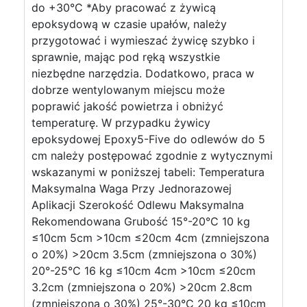
do +30°C *Aby pracować z żywicą
epoksydową w czasie upałów, należy
przygotować i wymieszać żywicę szybko i
sprawnie, mając pod ręką wszystkie
niezbędne narzędzia. Dodatkowo, praca w
dobrze wentylowanym miejscu może
poprawić jakość powietrza i obniżyć
temperaturę. W przypadku żywicy
epoksydowej Epoxy5-Five do odlewów do 5
cm należy postępować zgodnie z wytycznymi
wskazanymi w poniższej tabeli: Temperatura
Maksymalna Waga Przy Jednorazowej
Aplikacji Szerokość Odlewu Maksymalna
Rekomendowana Grubość 15°-20°C 10 kg
≤10cm 5cm >10cm ≤20cm 4cm (zmniejszona
o 20%) >20cm 3.5cm (zmniejszona o 30%)
20°-25°C 16 kg ≤10cm 4cm >10cm ≤20cm
3.2cm (zmniejszona o 20%) >20cm 2.8cm
(zmniejszona o 30%) 25°-30°C 20 kg ≤10cm