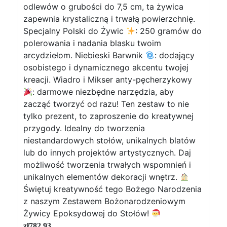
odlewów o grubości do 7,5 cm, ta żywica
zapewnia krystaliczną i trwałą powierzchnię.
Specjalny Polski do Żywic
: 250 gramów do
polerowania i nadania blasku twoim
arcydziełom. Niebieski Barwnik
: dodający
osobistego i dynamicznego akcentu twojej
kreacji. Wiadro i Mikser anty-pęcherzykowy
: darmowe niezbędne narzędzia, aby
zacząć tworzyć od razu! Ten zestaw to nie
tylko prezent, to zaproszenie do kreatywnej
przygody. Idealny do tworzenia
niestandardowych stołów, unikalnych blatów
lub do innych projektów artystycznych. Daj
możliwość tworzenia trwałych wspomnień i
unikalnych elementów dekoracji wnętrz.
Świętuj kreatywność tego Bożego Narodzenia
z naszym Zestawem Bożonarodzeniowym
Żywicy Epoksydowej do Stołów!
zł
782,93