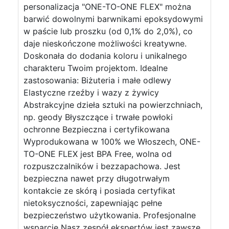
personalizacja "ONE-TO-ONE FLEX" można
barwić dowolnymi barwnikami epoksydowymi
w paście lub proszku (od 0,1% do 2,0%), co
daje nieskończone możliwości kreatywne.
Doskonała do dodania koloru i unikalnego
charakteru Twoim projektom. Idealne
zastosowania: Biżuteria i małe odlewy
Elastyczne rzeźby i wazy z żywicy
Abstrakcyjne dzieła sztuki na powierzchniach,
np. geody Błyszczące i trwałe powłoki
ochronne Bezpieczna i certyfikowana
Wyprodukowana w 100% we Włoszech, ONE-
TO-ONE FLEX jest BPA Free, wolna od
rozpuszczalników i bezzapachowa. Jest
bezpieczna nawet przy długotrwałym
kontakcie ze skórą i posiada certyfikat
nietoksyczności, zapewniając pełne
bezpieczeństwo użytkowania. Profesjonalne
wsparcie Nasz zespół ekspertów jest zawsze