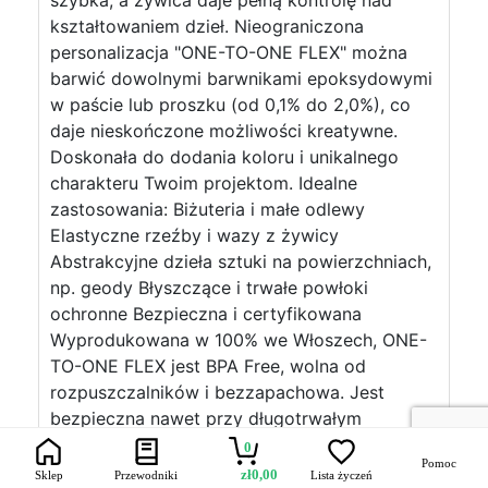
szybka, a żywica daje pełną kontrolę nad
kształtowaniem dzieł. Nieograniczona
personalizacja "ONE-TO-ONE FLEX" można
barwić dowolnymi barwnikami epoksydowymi
w paście lub proszku (od 0,1% do 2,0%), co
daje nieskończone możliwości kreatywne.
Doskonała do dodania koloru i unikalnego
charakteru Twoim projektom. Idealne
zastosowania: Biżuteria i małe odlewy
Elastyczne rzeźby i wazy z żywicy
Abstrakcyjne dzieła sztuki na powierzchniach,
np. geody Błyszczące i trwałe powłoki
ochronne Bezpieczna i certyfikowana
Wyprodukowana w 100% we Włoszech, ONE-
TO-ONE FLEX jest BPA Free, wolna od
rozpuszczalników i bezzapachowa. Jest
bezpieczna nawet przy długotrwałym
kontakcie ze skórą i posiada certyfikat
0
Pomoc
nietoksyczności, zapewniając pełne
zł
0,00
Sklep
Przewodniki
Lista życzeń