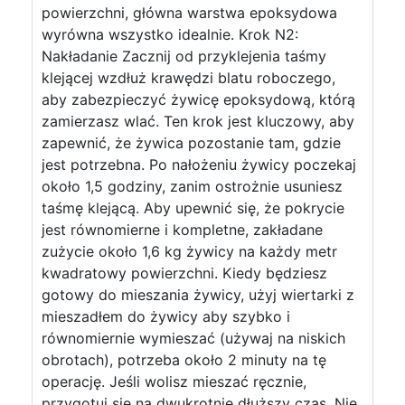
powierzchni, główna warstwa epoksydowa
wyrówna wszystko idealnie. Krok N2:
Nakładanie Zacznij od przyklejenia taśmy
klejącej wzdłuż krawędzi blatu roboczego,
aby zabezpieczyć żywicę epoksydową, którą
zamierzasz wlać. Ten krok jest kluczowy, aby
zapewnić, że żywica pozostanie tam, gdzie
jest potrzebna. Po nałożeniu żywicy poczekaj
około 1,5 godziny, zanim ostrożnie usuniesz
taśmę klejącą. Aby upewnić się, że pokrycie
jest równomierne i kompletne, zakładane
zużycie około 1,6 kg żywicy na każdy metr
kwadratowy powierzchni. Kiedy będziesz
gotowy do mieszania żywicy, użyj wiertarki z
mieszadłem do żywicy aby szybko i
równomiernie wymieszać (używaj na niskich
obrotach), potrzeba około 2 minuty na tę
operację. Jeśli wolisz mieszać ręcznie,
przygotuj się na dwukrotnie dłuższy czas. Nie