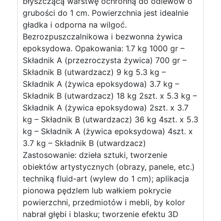
błyszczącą warstwę ochronną do odlewów o
grubości do 1 cm. Powierzchnia jest idealnie
gładka i odporna na wilgoć.
Bezrozpuszczalnikowa i bezwonna żywica
epoksydowa. Opakowania: 1.7 kg 1000 gr –
Składnik A (przezroczysta żywica) 700 gr –
Składnik B (utwardzacz) 9 kg 5.3 kg –
Składnik A (żywica epoksydowa) 3.7 kg –
Składnik B (utwardzacz) 18 kg 2szt. x 5.3 kg –
Składnik A (żywica epoksydowa) 2szt. x 3.7
kg – Składnik B (utwardzacz) 36 kg 4szt. x 5.3
kg – Składnik A (żywica epoksydowa) 4szt. x
3.7 kg – Składnik B (utwardzacz)
Zastosowanie: dzieła sztuki, tworzenie
obiektów artystycznych (obrazy, panele, etc.)
techniką fluid-art (wylew do 1 cm); aplikacja
pionowa pędzlem lub wałkiem pokrycie
powierzchni, przedmiotów i mebli, by kolor
nabrał głębi i blasku; tworzenie efektu 3D