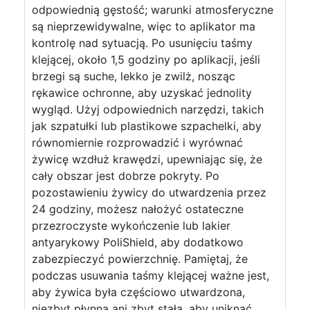
odpowiednią gęstość; warunki atmosferyczne
są nieprzewidywalne, więc to aplikator ma
kontrolę nad sytuacją. Po usunięciu taśmy
klejącej, około 1,5 godziny po aplikacji, jeśli
brzegi są suche, lekko je zwilż, nosząc
rękawice ochronne, aby uzyskać jednolity
wygląd. Użyj odpowiednich narzędzi, takich
jak szpatułki lub plastikowe szpachelki, aby
równomiernie rozprowadzić i wyrównać
żywicę wzdłuż krawędzi, upewniając się, że
cały obszar jest dobrze pokryty. Po
pozostawieniu żywicy do utwardzenia przez
24 godziny, możesz nałożyć ostateczne
przezroczyste wykończenie lub lakier
antyarykowy PoliShield, aby dodatkowo
zabezpieczyć powierzchnię. Pamiętaj, że
podczas usuwania taśmy klejącej ważne jest,
aby żywica była częściowo utwardzona,
niezbyt płynna ani zbyt stała, aby uniknąć