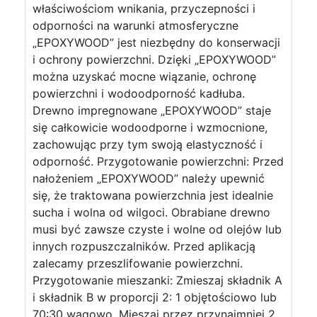
właściwościom wnikania, przyczepności i
odporności na warunki atmosferyczne
„EPOXYWOOD” jest niezbędny do konserwacji
i ochrony powierzchni. Dzięki „EPOXYWOOD”
można uzyskać mocne wiązanie, ochronę
powierzchni i wodoodporność kadłuba.
Drewno impregnowane „EPOXYWOOD” staje
się całkowicie wodoodporne i wzmocnione,
zachowując przy tym swoją elastyczność i
odporność. Przygotowanie powierzchni: Przed
nałożeniem „EPOXYWOOD” należy upewnić
się, że traktowana powierzchnia jest idealnie
sucha i wolna od wilgoci. Obrabiane drewno
musi być zawsze czyste i wolne od olejów lub
innych rozpuszczalników. Przed aplikacją
zalecamy przeszlifowanie powierzchni.
Przygotowanie mieszanki: Zmieszaj składnik A
i składnik B w proporcji 2: 1 objętościowo lub
70:30 wagowo. Mieszaj przez przynajmniej 2