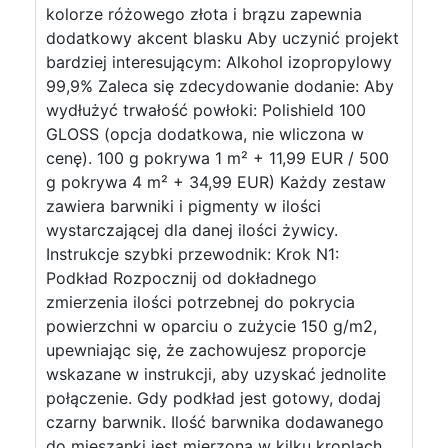
kolorze różowego złota i brązu zapewnia
dodatkowy akcent blasku Aby uczynić projekt
bardziej interesującym: Alkohol izopropylowy
99,9% Zaleca się zdecydowanie dodanie: Aby
wydłużyć trwałość powłoki: Polishield 100
GLOSS (opcja dodatkowa, nie wliczona w
cenę). 100 g pokrywa 1 m² + 11,99 EUR / 500
g pokrywa 4 m² + 34,99 EUR) Każdy zestaw
zawiera barwniki i pigmenty w ilości
wystarczającej dla danej ilości żywicy.
Instrukcje szybki przewodnik: Krok N1:
Podkład Rozpocznij od dokładnego
zmierzenia ilości potrzebnej do pokrycia
powierzchni w oparciu o zużycie 150 g/m2,
upewniając się, że zachowujesz proporcje
wskazane w instrukcji, aby uzyskać jednolite
połączenie. Gdy podkład jest gotowy, dodaj
czarny barwnik. Ilość barwnika dodawanego
do mieszanki jest mierzona w kilku kroplach