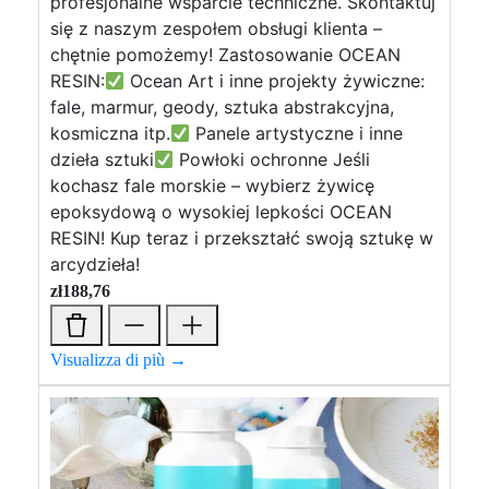
profesjonalne wsparcie techniczne. Skontaktuj
się z naszym zespołem obsługi klienta –
chętnie pomożemy! Zastosowanie OCEAN
RESIN:
Ocean Art i inne projekty żywiczne:
fale, marmur, geody, sztuka abstrakcyjna,
kosmiczna itp.
Panele artystyczne i inne
dzieła sztuki
Powłoki ochronne Jeśli
kochasz fale morskie – wybierz żywicę
epoksydową o wysokiej lepkości OCEAN
RESIN! Kup teraz i przekształć swoją sztukę w
arcydzieła!
zł
188,76
Visualizza di più →