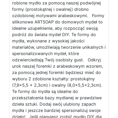
robione mydło za pomocą naszej podwójnej
formy (prostokątnej i owalnej) drobno
ozdobionej motywami arabeskowymi. Formy
silikonowe ARTSOAP do domowych mydeł to
idealne uzupełnienie, aby rozpocząć swoją
podróż do świata mydeł DIY. Te formy do
mydła, wykonane z wysokiej jakości
materiałów, umożliwiają tworzenie unikalnych i
spersonalizowanych mydeł, które
odzwierciedlają Twój osobisty gust. Odkryj
urok naszej foremki z arabeskowym wzorem,
za pomocą jednej foremki będziesz mieć do
wyboru 2 zdobione kształty: prostokątny
(7,9×5,5 x 2,3cm) i owalny (8,0×5,5×2,3cm).
Te formy do mydła są idealne do
przekształcenia bazy mydlanej w prawdziwe
dzieła sztuki. Dodaj swój ulubiony zapach
mydła i jeszcze bardziej spersonalizuj swoje
dzieło! Jeśli planujesz zrobić mydło DIY dla