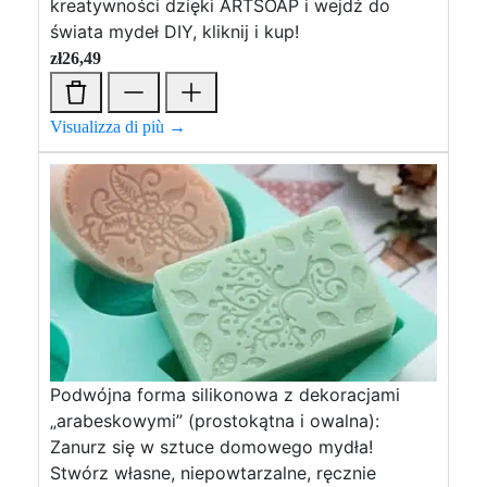
kreatywności dzięki ARTSOAP i wejdź do
świata mydeł DIY, kliknij i kup!
zł
26,49
Visualizza di più →
Podwójna forma silikonowa z dekoracjami
„arabeskowymi” (prostokątna i owalna):
Zanurz się w sztuce domowego mydła!
Stwórz własne, niepowtarzalne, ręcznie