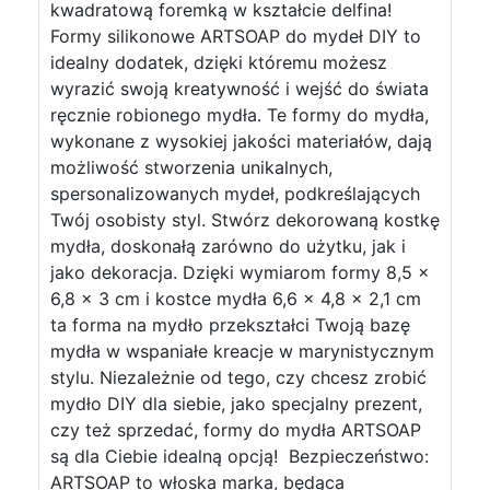
kwadratową foremką w kształcie delfina!
Formy silikonowe ARTSOAP do mydeł DIY to
idealny dodatek, dzięki któremu możesz
wyrazić swoją kreatywność i wejść do świata
ręcznie robionego mydła. Te formy do mydła,
wykonane z wysokiej jakości materiałów, dają
możliwość stworzenia unikalnych,
spersonalizowanych mydeł, podkreślających
Twój osobisty styl. Stwórz dekorowaną kostkę
mydła, doskonałą zarówno do użytku, jak i
jako dekoracja. Dzięki wymiarom formy 8,5 x
6,8 x 3 cm i kostce mydła 6,6 x 4,8 x 2,1 cm
ta forma na mydło przekształci Twoją bazę
mydła w wspaniałe kreacje w marynistycznym
stylu. Niezależnie od tego, czy chcesz zrobić
mydło DIY dla siebie, jako specjalny prezent,
czy też sprzedać, formy do mydła ARTSOAP
są dla Ciebie idealną opcją! Bezpieczeństwo:
ARTSOAP to włoska marka, będąca