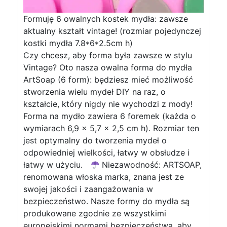
Formuję 6 owalnych kostek mydła: zawsze
aktualny kształt vintage! (rozmiar pojedynczej
kostki mydła 7.8*6*2.5cm h)
Czy chcesz, aby forma była zawsze w stylu
Vintage? Oto nasza owalna forma do mydła
ArtSoap (6 form): będziesz mieć możliwość
stworzenia wielu mydeł DIY na raz, o
kształcie, który nigdy nie wychodzi z mody!
Forma na mydło zawiera 6 foremek (każda o
wymiarach 6,9 x 5,7 x 2,5 cm h). Rozmiar ten
jest optymalny do tworzenia mydeł o
odpowiedniej wielkości, łatwy w obsłudze i
łatwy w użyciu.
Niezawodność: ARTSOAP,
renomowana włoska marka, znana jest ze
swojej jakości i zaangażowania w
bezpieczeństwo. Nasze formy do mydła są
produkowane zgodnie ze wszystkimi
europejskimi normami bezpieczeństwa, aby