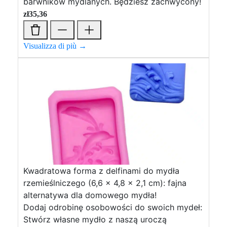
barwników mydlanych. Będziesz zachwycony!
zł
35,36
Visualizza di più →
Kwadratowa forma z delfinami do mydła
rzemieślniczego (6,6 x 4,8 x 2,1 cm): fajna
alternatywa dla domowego mydła!
Dodaj odrobinę osobowości do swoich mydeł:
Stwórz własne mydło z naszą uroczą