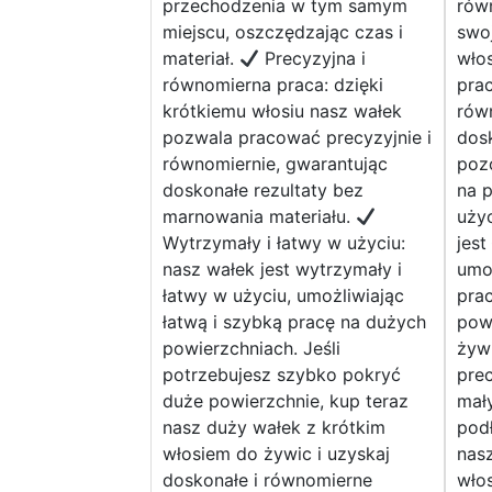
przechodzenia w tym samym
równ
miejscu, oszczędzając czas i
swoj
materiał.
Precyzyjna i
wło
równomierna praca: dzięki
prac
krótkiemu włosiu nasz wałek
rów
pozwala pracować precyzyjnie i
dosk
równomiernie, gwarantując
poz
doskonałe rezultaty bez
na 
marnowania materiału.
użyc
Wytrzymały i łatwy w użyciu:
jest
nasz wałek jest wytrzymały i
umoż
łatwy w użyciu, umożliwiając
pra
łatwą i szybką pracę na dużych
pow
powierzchniach. Jeśli
żywi
potrzebujesz szybko pokryć
pre
duże powierzchnie, kup teraz
mał
nasz duży wałek z krótkim
podł
włosiem do żywic i uzyskaj
nasz
doskonałe i równomierne
włos