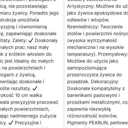
cą, nie pozostawiając
Artystyczny: Możliwe do uż
miaru żywicy. Ponadto jego
jako żywica epoksydowa d
trukcja umożliwia
odlewów i wtopów.
cyzyjną i równomierną
Rzemieślniczy: Tworzenie
cę, zapewniając doskonałe
stołów i powierzchni nośny
ltaty. Zalety:
Doskonały
(wysoka wytrzymałość
ałych prac: nasz mały
mechaniczna i na wysokie
ek z krótkim włosiem do
temperatury). Przemysłowy:
c jest idealny do małych
Możliwe do użycia jako
 na powierzchniach i
samopoziomująca
łogach z żywicą,
przezroczysta żywica do
wniając doskonałe i
posadzek. Dekoracyjny:
olite rezultaty.
Doskonale kompatybilny z
rokość 10 cm wałka
barwnikami pastowymi i
wala precyzyjnie pracować
proszkami metalicznymi, co
małych powierzchniach,
zapewnia niezwykłą
kając nadmiernego zużycia
różnorodność kolorów.
icy.
Precyzyjna i
Pigmenty PEARLIN, perłowe