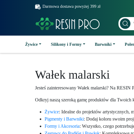
Darmowa dostawa powyżej 399 zł
Żywice
Silikony i Formy
Barwniki
Poler
Wałek malarski
Jesteś zainteresowany Wałek malarski? Na RESIN P
Odkryj naszą szeroką gamę produktów dla Twoich k
Żywice
: Idealne do projektów artystycznych, 
Pigmenty i Barwniki
: Dodaj koloru swoim pro
Formy i Akcesoria
: Wszystko, czego potrzebuj
Zestawy do Podłóg i Powłok
: Kompleksowe roz