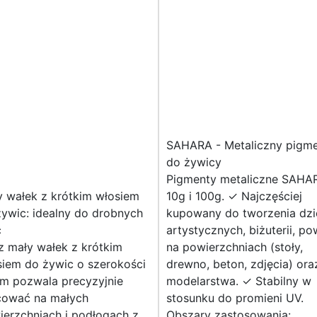
SAHARA - Metaliczny pigm
do żywicy
Pigmenty metaliczne SAHA
y wałek z krótkim włosiem
10g i 100g. ✓ Najczęściej
ywic: idealny do drobnych
kupowany do tworzenia dzi
c
artystycznych, biżuterii, po
z mały wałek z krótkim
na powierzchniach (stoły,
siem do żywic o szerokości
drewno, beton, zdjęcia) ora
cm pozwala precyzyjnie
modelarstwa. ✓ Stabilny w
cować na małych
stosunku do promieni UV.
ierzchniach i podłogach z
Obszary zastosowania: