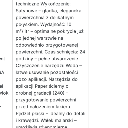
techniczne Wykończenie:
Satynowe – gładka, elegancka
powierzchnia z delikatnym
połyskiem. Wydajność: 10
m²/litr – optimalne pokrycie już
po jednej warstwie na
odpowiednio przygotowanej
powierzchni. Czas schnięcia: 24
ent
godziny – pełne utwardzenie.
Czyszczenie narzędzi: Woda –
RA
łatwe usuwanie pozostałości
pozo aplikacji. Narzędzia do
eł
aplikacji Paper ścierny o
włok
drobnej gradacji (240) –
przygotowanie powierzchni
z
przed nałożeniem lakieru.
Pędzel płaski – idealny do detali
i krawędzi. Wałek malarski –
umożliwia równomierne