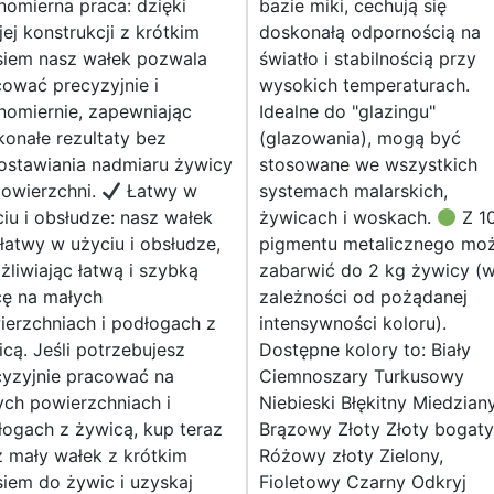
omierna praca: dzięki
bazie miki, cechują się
ej konstrukcji z krótkim
doskonałą odpornością na
siem nasz wałek pozwala
światło i stabilnością przy
ować precyzyjnie i
wysokich temperaturach.
nomiernie, zapewniając
Idealne do "glazingu"
onałe rezultaty bez
(glazowania), mogą być
ostawiania nadmiaru żywicy
stosowane we wszystkich
powierzchni.
Łatwy w
systemach malarskich,
iu i obsłudze: nasz wałek
żywicach i woskach.
Z 1
 łatwy w użyciu i obsłudze,
pigmentu metalicznego mo
liwiając łatwą i szybką
zabarwić do 2 kg żywicy (
cę na małych
zależności od pożądanej
ierzchniach i podłogach z
intensywności koloru).
cą. Jeśli potrzebujesz
Dostępne kolory to: Biały
cyzyjnie pracować na
Ciemnoszary Turkusowy
ych powierzchniach i
Niebieski Błękitny Miedzian
ogach z żywicą, kup teraz
Brązowy Złoty Złoty bogaty
 mały wałek z krótkim
Różowy złoty Zielony,
iem do żywic i uzyskaj
Fioletowy Czarny Odkryj