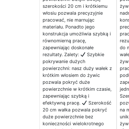
szerokości 20 cm i krótkiemu
żywi
włosiu pozwala precyzyjnie
nad
pracować, nie marnując
kons
materiału. Ponadto jego
pre
konstrukcja umożliwia szybką i
pra
równomierną pracę,
rezu
zapewniając doskonałe
do m
rezultaty. Zalety:
Szybkie
wał
pokrywanie dużych
żywi
powierzchni: nasz duży wałek z
prac
krótkim włosiem do żywic
pod
pozwala pokryć duże
zape
powierzchnie w krótkim czasie,
jedn
zapewniając szybką i
Sze
efektywną pracę.
Szerokość
poz
20 cm wałka pozwala pokryć
na 
duże powierzchnie bez
uni
konieczności wielokrotnego
żyw