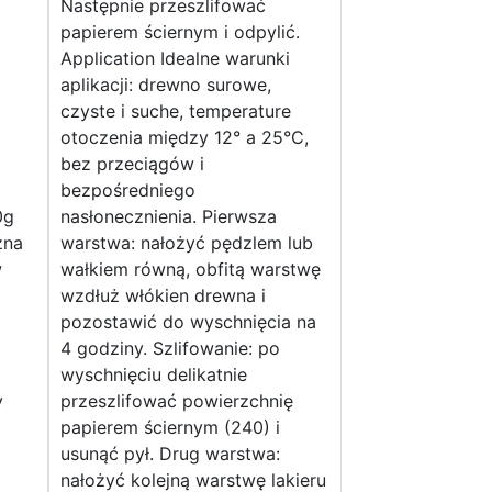
Następnie przeszlifować
papierem ściernym i odpylić.
Application Idealne warunki
aplikacji: drewno surowe,
czyste i suche, temperature
otoczenia między 12° a 25°C,
bez przeciągów i
bezpośredniego
0g
nasłonecznienia. Pierwsza
żna
warstwa: nałożyć pędzlem lub
w
wałkiem równą, obfitą warstwę
wzdłuż włókien drewna i
pozostawić do wyschnięcia na
4 godziny. Szlifowanie: po
wyschnięciu delikatnie
y
przeszlifować powierzchnię
papierem ściernym (240) i
usunąć pył. Drug warstwa:
nałożyć kolejną warstwę lakieru