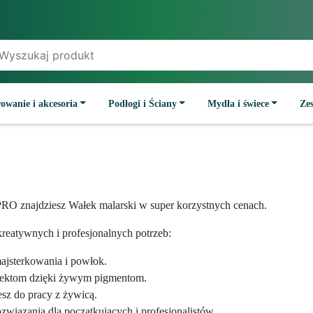
owanie i akcesoria
Podłogi i Ściany
Mydła i świece
Ze
RO znajdziesz Wałek malarski w super korzystnych cenach.
reatywnych i profesjonalnych potrzeb:
majsterkowania i powłok.
jektom dzięki żywym pigmentom.
esz do pracy z żywicą.
wiązania dla początkujących i profesjonalistów.