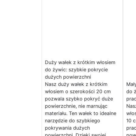
Duży wałek z krótkim włosiem
do żywic: szybkie pokrycie
dużych powierzchni
Nasz duży wałek z krótkim
Mał
włosiem o szerokości 20 cm
do ż
pozwala szybko pokryć duże
pra
powierzchnie, nie marnując
Nas
materiału. Ten wałek to idealne
wło
narzędzie do szybkiego
10 
pokrywania dużych
pra
powierzchni. Dzięki swojej
pow