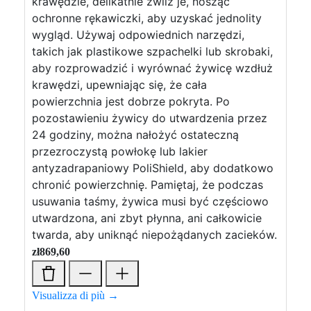
krawędzie, delikatnie zwilż je, nosząc
ochronne rękawiczki, aby uzyskać jednolity
wygląd. Używaj odpowiednich narzędzi,
takich jak plastikowe szpachelki lub skrobaki,
aby rozprowadzić i wyrównać żywicę wzdłuż
krawędzi, upewniając się, że cała
powierzchnia jest dobrze pokryta. Po
pozostawieniu żywicy do utwardzenia przez
24 godziny, można nałożyć ostateczną
przezroczystą powłokę lub lakier
antyzadrapaniowy PoliShield, aby dodatkowo
chronić powierzchnię. Pamiętaj, że podczas
usuwania taśmy, żywica musi być częściowo
utwardzona, ani zbyt płynna, ani całkowicie
twarda, aby uniknąć niepożądanych zacieków.
zł
869,60
Visualizza di più →