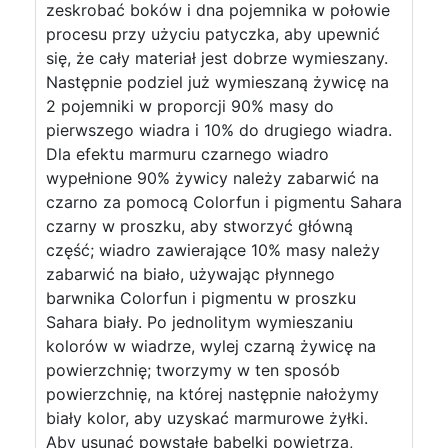
zeskrobać boków i dna pojemnika w połowie
procesu przy użyciu patyczka, aby upewnić
się, że cały materiał jest dobrze wymieszany.
Następnie podziel już wymieszaną żywicę na
2 pojemniki w proporcji 90% masy do
pierwszego wiadra i 10% do drugiego wiadra.
Dla efektu marmuru czarnego wiadro
wypełnione 90% żywicy należy zabarwić na
czarno za pomocą Colorfun i pigmentu Sahara
czarny w proszku, aby stworzyć główną
część; wiadro zawierające 10% masy należy
zabarwić na biało, używając płynnego
barwnika Colorfun i pigmentu w proszku
Sahara biały. Po jednolitym wymieszaniu
kolorów w wiadrze, wylej czarną żywicę na
powierzchnię; tworzymy w ten sposób
powierzchnię, na której następnie nałożymy
biały kolor, aby uzyskać marmurowe żyłki.
Aby usunąć powstałe bąbelki powietrza,