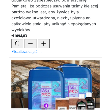
dodatkowo zabezpieczyć powierzchnię.
Pamiętaj, że podczas usuwania taśmy klejącej
bardzo ważne jest, aby żywica była
częściowo utwardzona, niezbyt płynna ani
całkowicie stała, aby uniknąć niepożądanych
wycieków.
zł
1094,83
Visualizza di più →