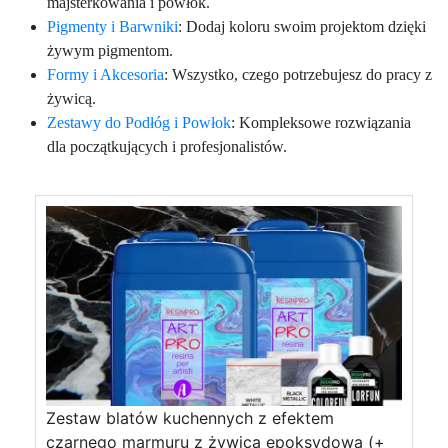
majsterkowania i powłok.
Pigmenty i Barwniki
: Dodaj koloru swoim projektom dzięki
żywym pigmentom.
Formy i Akcesoria
: Wszystko, czego potrzebujesz do pracy z
żywicą.
Zestawy do Podłóg i Powłok
: Kompleksowe rozwiązania
dla początkujących i profesjonalistów.
Zestaw blatów kuchennych z efektem
czarnego marmuru z żywicą epoksydową (+