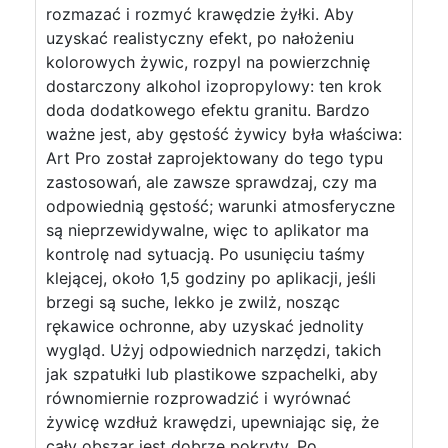
rozmazać i rozmyć krawędzie żyłki. Aby
uzyskać realistyczny efekt, po nałożeniu
kolorowych żywic, rozpyl na powierzchnię
dostarczony alkohol izopropylowy: ten krok
doda dodatkowego efektu granitu. Bardzo
ważne jest, aby gęstość żywicy była właściwa:
Art Pro został zaprojektowany do tego typu
zastosowań, ale zawsze sprawdzaj, czy ma
odpowiednią gęstość; warunki atmosferyczne
są nieprzewidywalne, więc to aplikator ma
kontrolę nad sytuacją. Po usunięciu taśmy
klejącej, około 1,5 godziny po aplikacji, jeśli
brzegi są suche, lekko je zwilż, nosząc
rękawice ochronne, aby uzyskać jednolity
wygląd. Użyj odpowiednich narzędzi, takich
jak szpatułki lub plastikowe szpachelki, aby
równomiernie rozprowadzić i wyrównać
żywicę wzdłuż krawędzi, upewniając się, że
cały obszar jest dobrze pokryty. Po