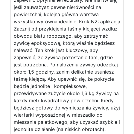
zapewnić optymalne rezultaty. Nie martw się,
jeśli zauważysz pewne nierówności na
powierzchni, kolejna główna warstwa
wszystko wyrówna idealnie. Krok N2: aplikacja
Zacznij od przyklejenia taśmy klejącej wzdłuż
obwodu blatu roboczego, aby zatrzymać
żywicę epoksydową, którą właśnie będziesz
nalewać. Ten krok jest kluczowy, aby
zapewnić, że żywica pozostanie tam, gdzie
jest potrzebna. Po nałożeniu żywicy odczekaj
około 1,5 godziny, zanim delikatnie usuniesz
taśmę klejącą. Aby upewnić się, że pokrycie
będzie jednolite i kompleksowe,
przewidywane zużycie około 1,6 kg żywicy na
każdy metr kwadratowy powierzchni. Kiedy
będziesz gotowy do wymieszania żywicy, użyj
wiertarki wyposażonej w mieszadło do
mieszania paletkowego, aby uzyskać szybkie i
jednolite działanie (na niskich obrotach),