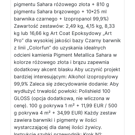
pigmentu Sahara różowego złota + 810 g
pigmentu Sahara brązowego + 10*25 ml
barwnika czarnego + Izopropanol 99,9%)
Zawartość zestawów: 2,49 kg, 4,15 kg, 8,33
kg lub 16,66 kg Art Coat Epoksydowy „Art
Pro” dla wysokiej jakości bazy Czarny barwnik
z linii „Colorfun” do uzyskania idealnych
odcieni kamienia Pigment Metallica Sahara w
kolorze różowego złota i brązu zapewnia
dodatkowy akcent blasku Aby uczynić projekt
bardziej interesującym: Alkohol izopropylowy
99,9% Zaleca się zdecydowanie dodanie: Aby
wydłużyć trwałość powłoki: Polishield 100
GLOSS (opcja dodatkowa, nie wliczona w
cenę). 100 g pokrywa 1 m² + 11,99 EUR / 500
g pokrywa 4 m² + 34,99 EUR) Każdy zestaw
zawiera barwniki i pigmenty w ilości
wystarczającej dla danej ilości żywicy.
Instrukcje szybki przewodnik: Krok N1: