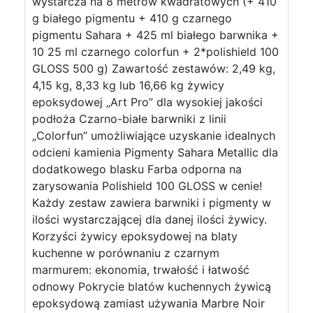
wystarcza na 8 metrów kwadratowych (+ 410
g białego pigmentu + 410 g czarnego
pigmentu Sahara + 425 ml białego barwnika +
10 25 ml czarnego colorfun + 2*polishield 100
GLOSS 500 g) Zawartość zestawów: 2,49 kg,
4,15 kg, 8,33 kg lub 16,66 kg żywicy
epoksydowej „Art Pro” dla wysokiej jakości
podłoża Czarno-białe barwniki z linii
„Colorfun” umożliwiające uzyskanie idealnych
odcieni kamienia Pigmenty Sahara Metallic dla
dodatkowego blasku Farba odporna na
zarysowania Polishield 100 GLOSS w cenie!
Każdy zestaw zawiera barwniki i pigmenty w
ilości wystarczającej dla danej ilości żywicy.
Korzyści żywicy epoksydowej na blaty
kuchenne w porównaniu z czarnym
marmurem: ekonomia, trwałość i łatwość
odnowy Pokrycie blatów kuchennych żywicą
epoksydową zamiast używania Marbre Noir