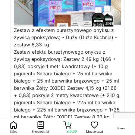
Zestaw z efektem bursztynowego onyksu z
żywicą epoksydową - Duży (Duża Kuchnia) -
zestaw 8,33 kg
Zestaw efektu bursztynowego onyksu z
żywicą epoksydową: Zestaw 2,49 kg (1,66 +
0,83) pokryje 1 metr kwadratowy (+ 10 g
pigmentu Sahara białego + 25 ml barwnika
białego + 25 ml barwnika brązowego + 25 ml
barwnika Żółty OXIDE) Zestaw 4,15 kg (21,66
+ 0,83) pokryje 2 metry kwadratowe (+ 210 g
pigmentu Sahara białego + 225 ml barwnika
białego + 225 ml barwnika brązowego + 1*25
ml barwnika Żółty OXIDE) Zestaw 8,33 kg
pokryje 4 metry kwadratowe (+ 410 g
0
Pomoc
pigmentu Sahara białego + 425 ml barwnika
zł
0,00
Sklep
Przewodniki
Lista życzeń