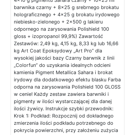
4×10 g pigmentu Sahara czarny + 10×25 ml
barwnika czarny + 8×25 g srebrnego brokatu
holograficznego + 4×25 g brokatu irydowego
niebiesko-zielonego + 2×500 g lakieru
odpornego na zarysowania Polishield 100
gloss + izopropanol 99,9%) Zawartość
Zestawów: 2,49 kg, 4,15 kg, 8,33 kg lub 16,66
kg Art Coat Epoksydowy „Art Pro” dla
wysokiej jakości bazy Czarny barwnik z linii
„Colorfun” do uzyskania idealnych odcieni
kamienia Pigment Metallica Sahara i brokat
irydowy dla dodatkowego efektu blasku Farba
odporna na zarysowania Polishield 100 GLOSS
w cenie! Każdy zestaw zawiera barwniki i
pigmenty w ilości wystarczającej dla danej
ilości żywicy. Instrukcje szybki przewodnik:
Krok 1: Podkład: Rozpocznij od dokładnego
zmierzenia ilości podkładu potrzebnego do
pokrycia powierzchni, przy założeniu zużycia