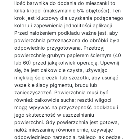
Ilość barwnika do dodania do mieszanki to
kilka kropel (maksymalnie 5% objętości). Ten
krok jest kluczowy dla uzyskania pożądanego
koloru i zapewnienia jednolitości aplikacji.
Przed nałożeniem podkładu ważne jest, aby
powierzchnia przeznaczona do obróbki była
odpowiednio przygotowana. Przetrzyj
powierzchnię grubym papierem ściernym (40
lub 60) przed jakąkolwiek operacją. Upewnij
się, że jest całkowicie czysta, używając
miękkiej ściereczki lub szczotki, aby usunąć
wszelkie ślady pigmentu, brudu lub
zanieczyszczeń. Powierzchnia musi być
również całkowicie sucha; resztki wilgoci
mogą wpływać na przyczepność podkładu i
jego skuteczność w uszczelnianiu
powierzchni. Gdy powierzchnia jest gotowa,
nałóż mieszaninę równomiernie, używając
odpowiedniego narzędzia, takiego jak pędzel,