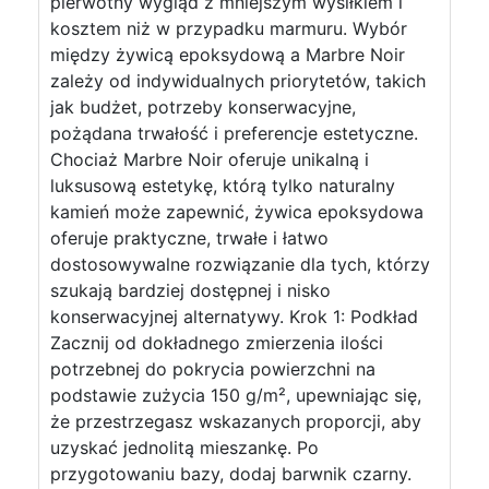
pierwotny wygląd z mniejszym wysiłkiem i
kosztem niż w przypadku marmuru. Wybór
między żywicą epoksydową a Marbre Noir
zależy od indywidualnych priorytetów, takich
jak budżet, potrzeby konserwacyjne,
pożądana trwałość i preferencje estetyczne.
Chociaż Marbre Noir oferuje unikalną i
luksusową estetykę, którą tylko naturalny
kamień może zapewnić, żywica epoksydowa
oferuje praktyczne, trwałe i łatwo
dostosowywalne rozwiązanie dla tych, którzy
szukają bardziej dostępnej i nisko
konserwacyjnej alternatywy. Krok 1: Podkład
Zacznij od dokładnego zmierzenia ilości
potrzebnej do pokrycia powierzchni na
podstawie zużycia 150 g/m², upewniając się,
że przestrzegasz wskazanych proporcji, aby
uzyskać jednolitą mieszankę. Po
przygotowaniu bazy, dodaj barwnik czarny.