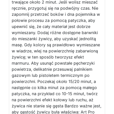
trwające około 2 minut. Jeśli wolisz mieszać
ręcznie, przygotuj się na podwójny czas. Nie
zapomnij przetrzeć boków i dna pojemnika w
połowie procesu za pomocą patyczka, aby
upewnić się, że cały materiał jest dobrze
wymieszany. Dodaj różne dostępne barwniki
do mieszanki żywicy, aby uzyskać jednolitą
masę. Gdy kolory są prawidłowo wymieszane
w wiadrze, wlej na powierzchnię zabarwioną
żywicę; w ten sposób tworzysz efekt
marmuru. Aby usunąć powstałe pęcherzyki
powietrza, delikatnie przesuwaj palnikiem
gazowym lub pistoletem termicznym po
powierzchni. Poczekaj około 15/20 minut, a
następnie co kilka minut za pomocą małego
patyczka, na przykład co 10-15 minut, twórz
na powierzchni efekt kołowy lub ruchu, aż
żywica nie stanie się gęsta Bardzo ważne jest,
aby gęstość żywicy była właściwa: Art Pro