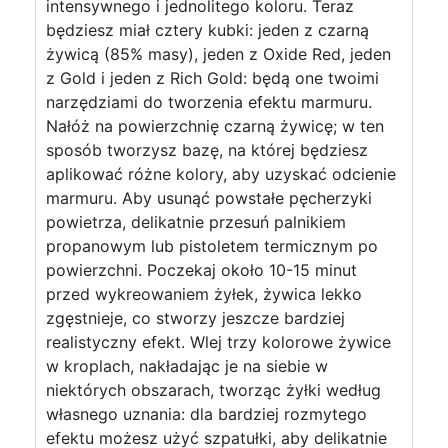
intensywnego i jednolitego koloru. Teraz
będziesz miał cztery kubki: jeden z czarną
żywicą (85% masy), jeden z Oxide Red, jeden
z Gold i jeden z Rich Gold: będą one twoimi
narzędziami do tworzenia efektu marmuru.
Nałóż na powierzchnię czarną żywicę; w ten
sposób tworzysz bazę, na której będziesz
aplikować różne kolory, aby uzyskać odcienie
marmuru. Aby usunąć powstałe pęcherzyki
powietrza, delikatnie przesuń palnikiem
propanowym lub pistoletem termicznym po
powierzchni. Poczekaj około 10-15 minut
przed wykreowaniem żyłek, żywica lekko
zgęstnieje, co stworzy jeszcze bardziej
realistyczny efekt. Wlej trzy kolorowe żywice
w kroplach, nakładając je na siebie w
niektórych obszarach, tworząc żyłki według
własnego uznania: dla bardziej rozmytego
efektu możesz użyć szpatułki, aby delikatnie