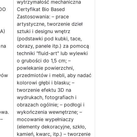
wytrzymałość mechaniczna
DO
Certyfikat Bio Based
Zastosowania: – prace
artystyczne, tworzenie dzieł
A)
sztuki i designu wnętrz
(podstawki pod kubki, tace,
 na
obrazy, panele itp.) za pomocą
techniki "fluid-art" lub wylewki
o grubości do 1,5 cm; –
powlekanie powierzchni,
wów
przedmiotów i mebli, aby nadać
kolorowi głębi i blasku; –
tworzenie efektu 3D na
wydrukach, fotografiach i
obrazach ogólnie; – podłogi i
owa.
wykończenia wewnętrzne; –
 –
mocowanie wypełniaczy
(elementy dekoracyjne, szkło,
kamień, kwarc, itp.) – tworzenie