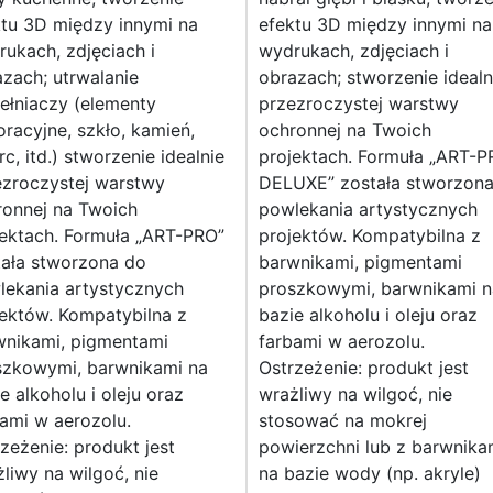
ktu 3D między innymi na
efektu 3D między innymi na
ukach, zdjęciach i
wydrukach, zdjęciach i
zach; utrwalanie
obrazach; stworzenie idealn
ełniaczy (elementy
przezroczystej warstwy
racyjne, szkło, kamień,
ochronnej na Twoich
c, itd.) stworzenie idealnie
projektach. Formuła „ART-
ezroczystej warstwy
DELUXE” została stworzon
ronnej na Twoich
powlekania artystycznych
jektach. Formuła „ART-PRO”
projektów. Kompatybilna z
tała stworzona do
barwnikami, pigmentami
lekania artystycznych
proszkowymi, barwnikami n
ektów. Kompatybilna z
bazie alkoholu i oleju oraz
wnikami, pigmentami
farbami w aerozolu.
szkowymi, barwnikami na
Ostrzeżenie: produkt jest
e alkoholu i oleju oraz
wrażliwy na wilgoć, nie
ami w aerozolu.
stosować na mokrej
zeżenie: produkt jest
powierzchni lub z barwnika
liwy na wilgoć, nie
na bazie wody (np. akryle)