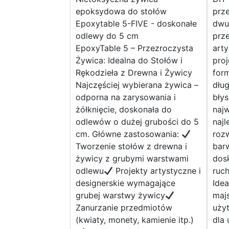
epoksydowa do stołów
prz
Epoxytable 5-FIVE - doskonałe
dwu
odlewy do 5 cm
prz
EpoxyTable 5 – Przezroczysta
art
Żywica: Idealna do Stołów i
proj
Rękodzieła z Drewna i Żywicy
for
Najczęściej wybierana żywica –
dług
odporna na zarysowania i
bły
żółknięcie, doskonała do
najw
odlewów o dużej grubości do 5
najl
cm. Główne zastosowania:
roz
Tworzenie stołów z drewna i
barw
żywicy z grubymi warstwami
dos
odlewu
Projekty artystyczne i
ruc
designerskie wymagające
Idea
grubej warstwy żywicy
maj
Zanurzanie przedmiotów
uży
(kwiaty, monety, kamienie itp.)
dla