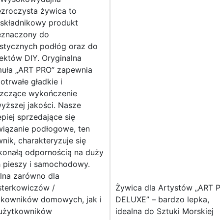
ezroczysta żywica to
składnikowy produkt
eznaczony do
ystycznych podłóg oraz do
ektów DIY. Oryginalna
muła „ART PRO” zapewnia
otrwałe gładkie i
szczące wykończenie
yższej jakości. Nasze
epiej sprzedające się
wiązanie podłogowe, ten
nik, charakteryzuje się
konałą odpornością na duży
h pieszy i samochodowy.
lna zarówno dla
sterkowiczów /
Żywica dla Artystów „ART 
tkowników domowych, jak i
DELUXE” – bardzo lepka,
 użytkowników
idealna do Sztuki Morskiej