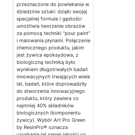
przeznaczone do powlekania w
dziedzinie sztuki: dzięki swojej
specjalnej formule i gęstości
umożliwia tworzenie obrazów
za pomocą techniki "pour paint"
i malowania płynami. Połączenie
chemicznego produktu, jakim
jest żywica epoksydowa, z
biologiczną techniką było
wynikiem długotrwałych badań
innowacyjnych trwających wiele
lat, badań, które doprowadziły
do stworzenia innowacyjnego
produktu, który zawiera co
najmniej 40% składników
biologicznych (komponentu
żywicy). Wybór Art Pro Green
by ResinPro® oznacza
uzyskanie tej samej jakości co