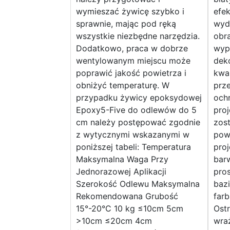
wymieszać żywicę szybko i
efe
sprawnie, mając pod ręką
wydr
wszystkie niezbędne narzędzia.
obra
Dodatkowo, praca w dobrze
wyp
wentylowanym miejscu może
deko
poprawić jakość powietrza i
kwar
obniżyć temperaturę. W
prz
przypadku żywicy epoksydowej
och
Epoxy5-Five do odlewów do 5
pro
cm należy postępować zgodnie
zos
z wytycznymi wskazanymi w
pow
poniższej tabeli: Temperatura
proj
Maksymalna Waga Przy
bar
Jednorazowej Aplikacji
pro
Szerokość Odlewu Maksymalna
bazi
Rekomendowana Grubość
farb
15°-20°C 10 kg ≤10cm 5cm
Ostr
>10cm ≤20cm 4cm
wraż