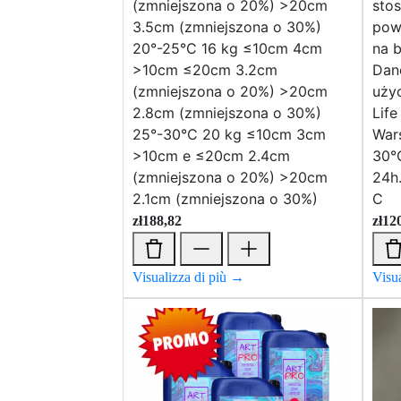
(zmniejszona o 20%) >20cm
sto
3.5cm (zmniejszona o 30%)
powi
20°-25°C 16 kg ≤10cm 4cm
na b
>10cm ≤20cm 3.2cm
Dane
(zmniejszona o 20%) >20cm
uży
2.8cm (zmniejszona o 30%)
Life
25°-30°C 20 kg ≤10cm 3cm
War
>10cm e ≤20cm 2.4cm
30°C
(zmniejszona o 20%) >20cm
24h
2.1cm (zmniejszona o 30%)
C
zł
188,82
zł
12
Visualizza di più →
Visu