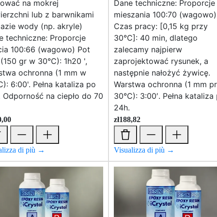
sować na mokrej
Dane techniczne: Proporcje
erzchni lub z barwnikami
mieszania 100:70 (wagowo)
azie wody (np. akryle)
Czas pracy: [0,15 kg przy
 techniczne: Proporcje
30°C]: 40 min, dlatego
cia 100:66 (wagowo) Pot
zalecamy najpierw
 (150 gr w 30°C): 1h20 ',
zaprojektować rysunek, a
stwa ochronna (1 mm w
następnie nałożyć żywicę.
): 6:00'. Pełna kataliza po
Warstwa ochronna (1 mm p
. Odporność na ciepło do 70
30°C): 3:00′. Pełna kataliza
24h.
0,00
zł
188,82
alizza di più →
Visualizza di più →