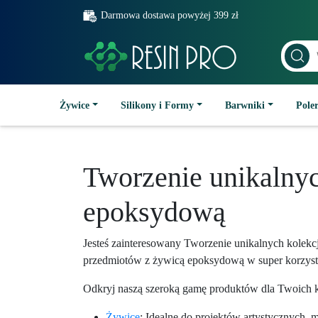
Darmowa dostawa powyżej 399 zł
Żywice
Silikony i Formy
Barwniki
Poler
Tworzenie unikalny
epoksydową
Jesteś zainteresowany Tworzenie unikalnych kole
przedmiotów z żywicą epoksydową w super korzyst
Odkryj naszą szeroką gamę produktów dla Twoich k
Żywice
: Idealne do projektów artystycznych, 