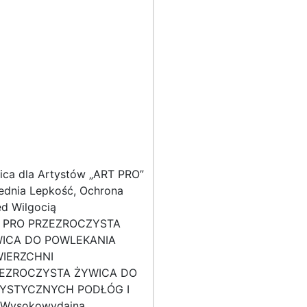
ica dla Artystów „ART PRO”
rednia Lepkość, Ochrona
ed Wilgocią
 PRO PRZEZROCZYSTA
ICA DO POWLEKANIA
IERZCHNI
EZROCZYSTA ŻYWICA DO
YSTYCZNYCH PODŁÓG I
 Wysokowydajna