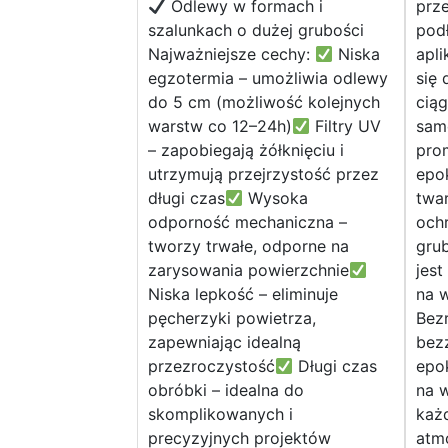
Odlewy w formach i
prz
szalunkach o dużej grubości
pod
Najważniejsze cechy:
Niska
apli
egzotermia – umożliwia odlewy
się
do 5 cm (możliwość kolejnych
ciąg
warstw co 12–24h)
Filtry UV
sam
– zapobiegają żółknięciu i
pro
utrzymują przejrzystość przez
epo
długi czas
Wysoka
twa
odporność mechaniczna –
och
tworzy trwałe, odporne na
gru
zarysowania powierzchnie
jest
Niska lepkość – eliminuje
na w
pęcherzyki powietrza,
Bez
zapewniając idealną
bez
przezroczystość
Długi czas
epo
obróbki – idealna do
na 
skomplikowanych i
każ
precyzyjnych projektów
atmo