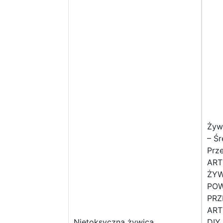
Żyw
– Ś
Prz
ART
ŻYW
POW
PRZ
ART
Nietoksyczna żywica
DIY