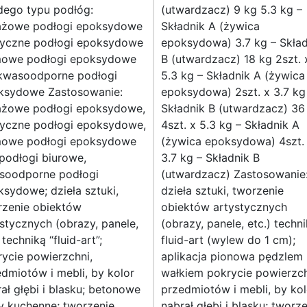
dego typu podłóg:
(utwardzacz) 9 kg 5.3 kg –
ażowe podłogi epoksydowe
Składnik A (żywica
ryczne podłogi epoksydowe
epoksydowa) 3.7 kg – Skład
owe podłogi epoksydowe
B (utwardzacz) 18 kg 2szt. 
kwasoodporne podłogi
5.3 kg – Składnik A (żywica
ksydowe Zastosowanie:
epoksydowa) 2szt. x 3.7 kg
ażowe podłogi epoksydowe,
Składnik B (utwardzacz) 36
ryczne podłogi epoksydowe,
4szt. x 5.3 kg – Składnik A
owe podłogi epoksydowe
(żywica epoksydowa) 4szt.
podłogi biurowe,
3.7 kg – Składnik B
soodporne podłogi
(utwardzacz) Zastosowanie
sydowe; dzieła sztuki,
dzieła sztuki, tworzenie
rzenie obiektów
obiektów artystycznych
stycznych (obrazy, panele,
(obrazy, panele, etc.) techn
) techniką “fluid-art”;
fluid-art (wylew do 1 cm);
ycie powierzchni,
aplikacja pionowa pędzlem 
dmiotów i mebli, by kolor
wałkiem pokrycie powierzch
ał głębi i blasku; betonowe
przedmiotów i mebli, by kol
y kuchenne; tworzenie
nabrał głębi i blasku; tworz