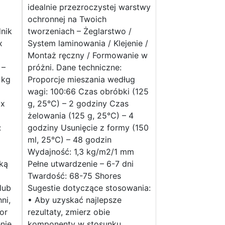
idealnie przezroczystej warstwy
ochronnej na Twoich
nik
tworzeniach – Żeglarstwo /
x
System laminowania / Klejenie /
Montaż ręczny / Formowanie w
 –
próżni. Dane techniczne:
 kg
Proporcje mieszania według
wagi: 100:66 Czas obróbki (125
 x
g, 25°C) – 2 godziny Czas
żelowania (125 g, 25°C) – 4
:
godziny Usunięcie z formy (150
ml, 25°C) – 48 godzin
Wydajność: 1,3 kg/m2/1 mm
iką
Pełne utwardzenie – 6-7 dni
Twardość: 68-75 Shores
lub
Sugestie dotyczące stosowania:
ni,
• Aby uzyskać najlepsze
or
rezultaty, zmierz obie
enie
komponenty w stosunku