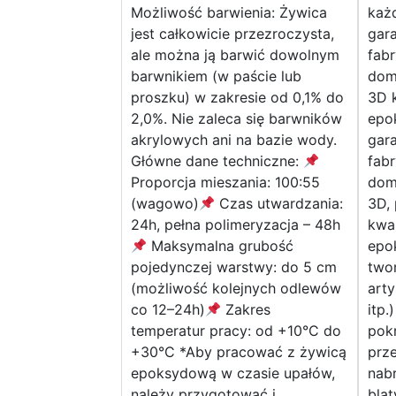
Możliwość barwienia: Żywica
każ
jest całkowicie przezroczysta,
gar
ale można ją barwić dowolnym
fab
barwnikiem (w paście lub
dom
proszku) w zakresie od 0,1% do
3D 
2,0%. Nie zaleca się barwników
epo
akrylowych ani na bazie wody.
gar
Główne dane techniczne:
fab
Proporcja mieszania: 100:55
dom
(wagowo)
Czas utwardzania:
3D, 
24h, pełna polimeryzacja – 48h
kwa
Maksymalna grubość
epok
pojedynczej warstwy: do 5 cm
two
(możliwość kolejnych odlewów
arty
co 12–24h)
Zakres
itp.
temperatur pracy: od +10°C do
pokr
+30°C *Aby pracować z żywicą
prze
epoksydową w czasie upałów,
nabr
należy przygotować i
blat