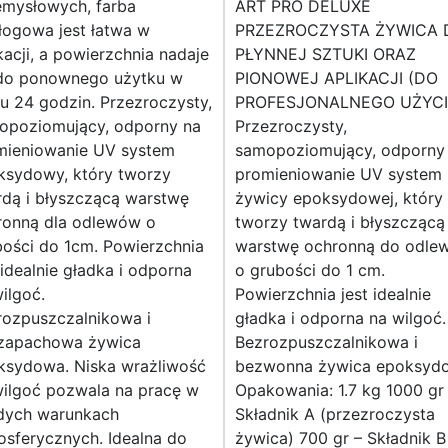
emysłowych, farba
ART PRO DELUXE
łogowa jest łatwa w
PRZEZROCZYSTA ŻYWICA 
kacji, a powierzchnia nadaje
PŁYNNEJ SZTUKI ORAZ
 do ponownego użytku w
PIONOWEJ APLIKACJI (DO
u 24 godzin. Przezroczysty,
PROFESJONALNEGO UŻYCI
opoziomujący, odporny na
Przezroczysty,
mieniowanie UV system
samopoziomujący, odporny
ksydowy, który tworzy
promieniowanie UV system
rdą i błyszczącą warstwę
żywicy epoksydowej, który
ronną dla odlewów o
tworzy twardą i błyszczącą
bości do 1cm. Powierzchnia
warstwę ochronną do odle
 idealnie gładka i odporna
o grubości do 1 cm.
ilgoć.
Powierzchnia jest idealnie
rozpuszczalnikowa i
gładka i odporna na wilgoć.
zapachowa żywica
Bezrozpuszczalnikowa i
ksydowa. Niska wrażliwość
bezwonna żywica epoksyd
wilgoć pozwala na pracę w
Opakowania: 1.7 kg 1000 gr
dych warunkach
Składnik A (przezroczysta
sferycznych. Idealna do
żywica) 700 gr – Składnik B