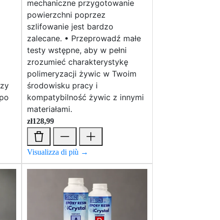
mechaniczne przygotowanie
powierzchni poprzez
szlifowanie jest bardzo
zalecane. • Przeprowadź małe
testy wstępne, aby w pełni
zrozumieć charakterystykę
polimeryzacji żywic w Twoim
rzy
środowisku pracy i
 po
kompatybilność żywic z innymi
materiałami.
zł
128,99
Visualizza di più →