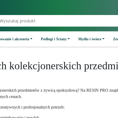
owanie i akcesoria
Podłogi i Ściany
Mydła i świece
Ze
ch kolekcjonerskich przedm
kcjonerskich przedmiotów z żywicą epoksydową? Na RESIN PRO znajdz
nych cenach.
reatywnych i profesjonalnych potrzeb:
majsterkowania i powłok.