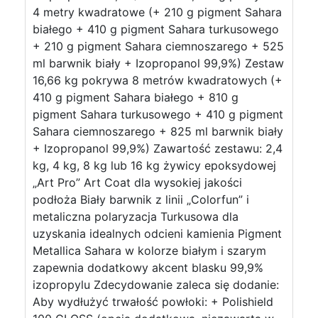
4 metry kwadratowe (+ 210 g pigment Sahara
białego + 410 g pigment Sahara turkusowego
+ 210 g pigment Sahara ciemnoszarego + 525
ml barwnik biały + Izopropanol 99,9%) Zestaw
16,66 kg pokrywa 8 metrów kwadratowych (+
410 g pigment Sahara białego + 810 g
pigment Sahara turkusowego + 410 g pigment
Sahara ciemnoszarego + 825 ml barwnik biały
+ Izopropanol 99,9%) Zawartość zestawu: 2,4
kg, 4 kg, 8 kg lub 16 kg żywicy epoksydowej
„Art Pro” Art Coat dla wysokiej jakości
podłoża Biały barwnik z linii „Colorfun” i
metaliczna polaryzacja Turkusowa dla
uzyskania idealnych odcieni kamienia Pigment
Metallica Sahara w kolorze białym i szarym
zapewnia dodatkowy akcent blasku 99,9%
izopropylu Zdecydowanie zaleca się dodanie:
Aby wydłużyć trwałość powłoki: + Polishield