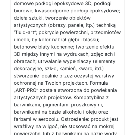
domowe podłogi epoksydowe 3D, podłogi
biurowe, kwasoodporne podłogi epoksydowe;
dzieła sztuki, tworzenie obiektów
artystycznych (obrazy, panele, itp.) techniką
“fluid-art”; pokrycie powierzchni, przedmiotów
i mebli, by kolor nabrał głębi i blasku;
betonowe blaty kuchenne; tworzenie efektu
3D między innymi na wydrukach, zdjęciach i
obrazach; utrwalanie wypełniaczy (elementy
dekoracyjne, szkło, kamień, kwarc, itd.)
stworzenie idealnie przezroczystej warstwy
ochronnej na Twoich projektach. Formuła
„ART-PRO” została stworzona do powlekania
artystycznych projektów. Kompatybilna z
barwnikami, pigmentami proszkowymi,
barwnikami na bazie alkoholu i oleju oraz
farbami w aerozolu. Ostrzeżenie: produkt jest
wrażliwy na wilgoć, nie stosować na mokrej
powierzchni lub z barwnikami na bazie wody