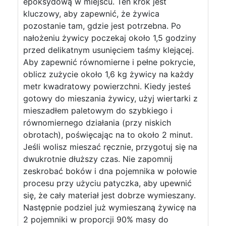
epoksydową w miejscu. Ten krok jest
kluczowy, aby zapewnić, że żywica
pozostanie tam, gdzie jest potrzebna. Po
nałożeniu żywicy poczekaj około 1,5 godziny
przed delikatnym usunięciem taśmy klejącej.
Aby zapewnić równomierne i pełne pokrycie,
oblicz zużycie około 1,6 kg żywicy na każdy
metr kwadratowy powierzchni. Kiedy jesteś
gotowy do mieszania żywicy, użyj wiertarki z
mieszadłem paletowym do szybkiego i
równomiernego działania (przy niskich
obrotach), poświęcając na to około 2 minut.
Jeśli wolisz mieszać ręcznie, przygotuj się na
dwukrotnie dłuższy czas. Nie zapomnij
zeskrobać boków i dna pojemnika w połowie
procesu przy użyciu patyczka, aby upewnić
się, że cały materiał jest dobrze wymieszany.
Następnie podziel już wymieszaną żywicę na
2 pojemniki w proporcji 90% masy do