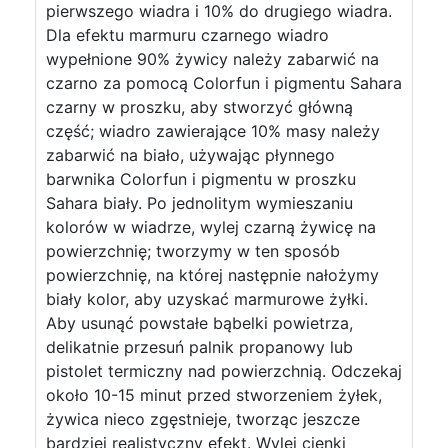
pierwszego wiadra i 10% do drugiego wiadra.
Dla efektu marmuru czarnego wiadro
wypełnione 90% żywicy należy zabarwić na
czarno za pomocą Colorfun i pigmentu Sahara
czarny w proszku, aby stworzyć główną
część; wiadro zawierające 10% masy należy
zabarwić na biało, używając płynnego
barwnika Colorfun i pigmentu w proszku
Sahara biały. Po jednolitym wymieszaniu
kolorów w wiadrze, wylej czarną żywicę na
powierzchnię; tworzymy w ten sposób
powierzchnię, na której następnie nałożymy
biały kolor, aby uzyskać marmurowe żyłki.
Aby usunąć powstałe bąbelki powietrza,
delikatnie przesuń palnik propanowy lub
pistolet termiczny nad powierzchnią. Odczekaj
około 10-15 minut przed stworzeniem żyłek,
żywica nieco zgęstnieje, tworząc jeszcze
bardziej realistyczny efekt. Wylej cienki