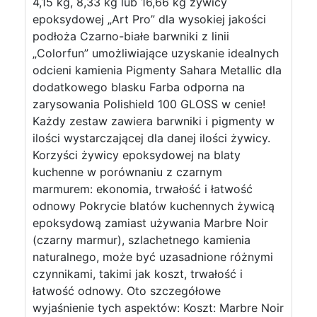
4,15 kg, 8,33 kg lub 16,66 kg żywicy
epoksydowej „Art Pro” dla wysokiej jakości
podłoża Czarno-białe barwniki z linii
„Colorfun” umożliwiające uzyskanie idealnych
odcieni kamienia Pigmenty Sahara Metallic dla
dodatkowego blasku Farba odporna na
zarysowania Polishield 100 GLOSS w cenie!
Każdy zestaw zawiera barwniki i pigmenty w
ilości wystarczającej dla danej ilości żywicy.
Korzyści żywicy epoksydowej na blaty
kuchenne w porównaniu z czarnym
marmurem: ekonomia, trwałość i łatwość
odnowy Pokrycie blatów kuchennych żywicą
epoksydową zamiast używania Marbre Noir
(czarny marmur), szlachetnego kamienia
naturalnego, może być uzasadnione różnymi
czynnikami, takimi jak koszt, trwałość i
łatwość odnowy. Oto szczegółowe
wyjaśnienie tych aspektów: Koszt: Marbre Noir