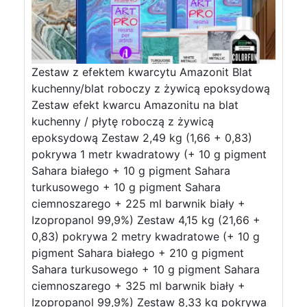
Zestaw z efektem kwarcytu Amazonit Blat
kuchenny/blat roboczy z żywicą epoksydową
Zestaw efekt kwarcu Amazonitu na blat
kuchenny / płytę roboczą z żywicą
epoksydową Zestaw 2,49 kg (1,66 + 0,83)
pokrywa 1 metr kwadratowy (+ 10 g pigment
Sahara białego + 10 g pigment Sahara
turkusowego + 10 g pigment Sahara
ciemnoszarego + 225 ml barwnik biały +
Izopropanol 99,9%) Zestaw 4,15 kg (21,66 +
0,83) pokrywa 2 metry kwadratowe (+ 10 g
pigment Sahara białego + 210 g pigment
Sahara turkusowego + 10 g pigment Sahara
ciemnoszarego + 325 ml barwnik biały +
Izopropanol 99,9%) Zestaw 8,33 kg pokrywa