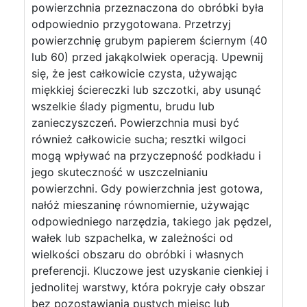
powierzchnia przeznaczona do obróbki była
odpowiednio przygotowana. Przetrzyj
powierzchnię grubym papierem ściernym (40
lub 60) przed jakąkolwiek operacją. Upewnij
się, że jest całkowicie czysta, używając
miękkiej ściereczki lub szczotki, aby usunąć
wszelkie ślady pigmentu, brudu lub
zanieczyszczeń. Powierzchnia musi być
również całkowicie sucha; resztki wilgoci
mogą wpływać na przyczepność podkładu i
jego skuteczność w uszczelnianiu
powierzchni. Gdy powierzchnia jest gotowa,
nałóż mieszaninę równomiernie, używając
odpowiedniego narzędzia, takiego jak pędzel,
wałek lub szpachelka, w zależności od
wielkości obszaru do obróbki i własnych
preferencji. Kluczowe jest uzyskanie cienkiej i
jednolitej warstwy, która pokryje cały obszar
bez pozostawiania pustych miejsc lub