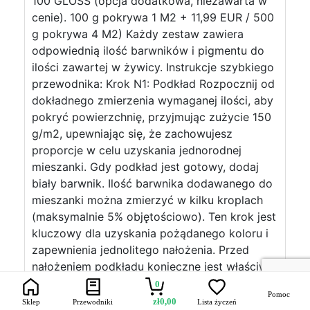
100 GLOSS (opcja dodatkowa, niezawarta w
cenie). 100 g pokrywa 1 M2 + 11,99 EUR / 500
g pokrywa 4 M2) Każdy zestaw zawiera
odpowiednią ilość barwników i pigmentu do
ilości zawartej w żywicy. Instrukcje szybkiego
przewodnika: Krok N1: Podkład Rozpocznij od
dokładnego zmierzenia wymaganej ilości, aby
pokryć powierzchnię, przyjmując zużycie 150
g/m2, upewniając się, że zachowujesz
proporcje w celu uzyskania jednorodnej
mieszanki. Gdy podkład jest gotowy, dodaj
biały barwnik. Ilość barwnika dodawanego do
mieszanki można zmierzyć w kilku kroplach
(maksymalnie 5% objętościowo). Ten krok jest
kluczowy dla uzyskania pożądanego koloru i
zapewnienia jednolitego nałożenia. Przed
nałożeniem podkładu konieczne jest właściwe
przygotowanie powierzchni przeznaczonej do
0
Pomoc
obróbki. Upewnij się, że jest całkowicie
zł
0,00
Sklep
Przewodniki
Lista życzeń