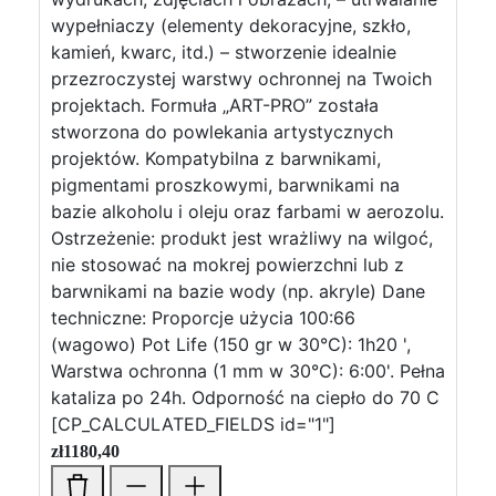
wypełniaczy (elementy dekoracyjne, szkło,
kamień, kwarc, itd.) – stworzenie idealnie
przezroczystej warstwy ochronnej na Twoich
projektach. Formuła „ART-PRO” została
stworzona do powlekania artystycznych
projektów. Kompatybilna z barwnikami,
pigmentami proszkowymi, barwnikami na
bazie alkoholu i oleju oraz farbami w aerozolu.
Ostrzeżenie: produkt jest wrażliwy na wilgoć,
nie stosować na mokrej powierzchni lub z
barwnikami na bazie wody (np. akryle) Dane
techniczne: Proporcje użycia 100:66
(wagowo) Pot Life (150 gr w 30°C): 1h20 ',
Warstwa ochronna (1 mm w 30°C): 6:00'. Pełna
kataliza po 24h. Odporność na ciepło do 70 C
[CP_CALCULATED_FIELDS id="1"]
zł
1180,40