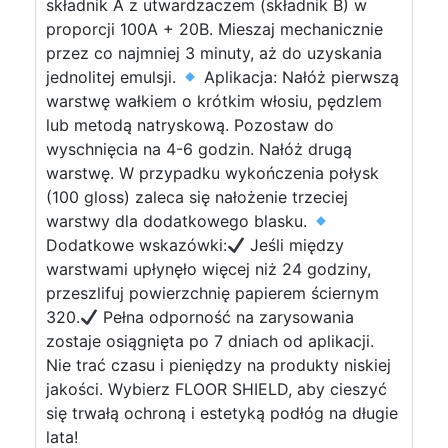
składnik A z utwardzaczem (składnik B) w
proporcji 100A + 20B. Mieszaj mechanicznie
przez co najmniej 3 minuty, aż do uzyskania
jednolitej emulsji.
Aplikacja: Nałóż pierwszą
warstwę wałkiem o krótkim włosiu, pędzlem
lub metodą natryskową. Pozostaw do
wyschnięcia na 4-6 godzin. Nałóż drugą
warstwę. W przypadku wykończenia połysk
(100 gloss) zaleca się nałożenie trzeciej
warstwy dla dodatkowego blasku.
Dodatkowe wskazówki:
Jeśli między
warstwami upłynęło więcej niż 24 godziny,
przeszlifuj powierzchnię papierem ściernym
320.
Pełna odporność na zarysowania
zostaje osiągnięta po 7 dniach od aplikacji.
Nie trać czasu i pieniędzy na produkty niskiej
jakości. Wybierz FLOOR SHIELD, aby cieszyć
się trwałą ochroną i estetyką podłóg na długie
lata!