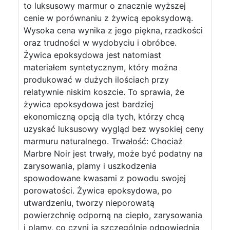
to luksusowy marmur o znacznie wyższej
cenie w porównaniu z żywicą epoksydową.
Wysoka cena wynika z jego piękna, rzadkości
oraz trudności w wydobyciu i obróbce.
Żywica epoksydowa jest natomiast
materiałem syntetycznym, który można
produkować w dużych ilościach przy
relatywnie niskim koszcie. To sprawia, że
żywica epoksydowa jest bardziej
ekonomiczną opcją dla tych, którzy chcą
uzyskać luksusowy wygląd bez wysokiej ceny
marmuru naturalnego. Trwałość: Chociaż
Marbre Noir jest trwały, może być podatny na
zarysowania, plamy i uszkodzenia
spowodowane kwasami z powodu swojej
porowatości. Żywica epoksydowa, po
utwardzeniu, tworzy nieporowatą
powierzchnię odporną na ciepło, zarysowania
i plamy, co czyni ją szczególnie odpowiednią