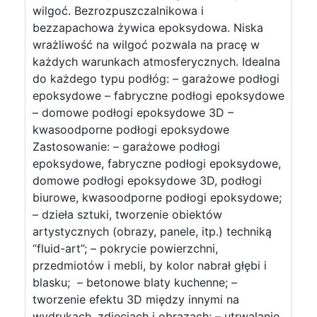
wilgoć. Bezrozpuszczalnikowa i
bezzapachowa żywica epoksydowa. Niska
wrażliwość na wilgoć pozwala na pracę w
każdych warunkach atmosferycznych. Idealna
do każdego typu podłóg: – garażowe podłogi
epoksydowe – fabryczne podłogi epoksydowe
– domowe podłogi epoksydowe 3D –
kwasoodporne podłogi epoksydowe
Zastosowanie: – garażowe podłogi
epoksydowe, fabryczne podłogi epoksydowe,
domowe podłogi epoksydowe 3D, podłogi
biurowe, kwasoodporne podłogi epoksydowe;
– dzieła sztuki, tworzenie obiektów
artystycznych (obrazy, panele, itp.) techniką
“fluid-art”; – pokrycie powierzchni,
przedmiotów i mebli, by kolor nabrał głębi i
blasku; – betonowe blaty kuchenne; –
tworzenie efektu 3D między innymi na
wydrukach, zdjęciach i obrazach; – utrwalanie