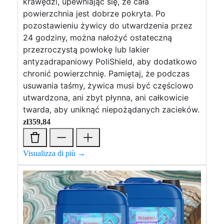
krawędzi, upewniając się, że cała
powierzchnia jest dobrze pokryta. Po
pozostawieniu żywicy do utwardzenia przez
24 godziny, można nałożyć ostateczną
przezroczystą powłokę lub lakier
antyzadrapaniowy PoliShield, aby dodatkowo
chronić powierzchnię. Pamiętaj, że podczas
usuwania taśmy, żywica musi być częściowo
utwardzona, ani zbyt płynna, ani całkowicie
twarda, aby uniknąć niepożądanych zacieków.
zł
359,84
Visualizza di più →