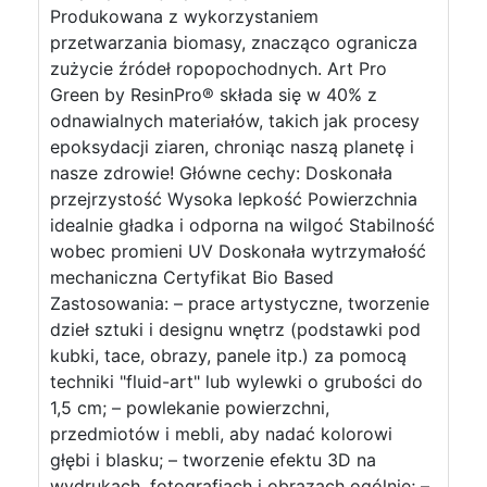
Produkowana z wykorzystaniem
przetwarzania biomasy, znacząco ogranicza
zużycie źródeł ropopochodnych. Art Pro
Green by ResinPro® składa się w 40% z
odnawialnych materiałów, takich jak procesy
epoksydacji ziaren, chroniąc naszą planetę i
nasze zdrowie! Główne cechy: Doskonała
przejrzystość Wysoka lepkość Powierzchnia
idealnie gładka i odporna na wilgoć Stabilność
wobec promieni UV Doskonała wytrzymałość
mechaniczna Certyfikat Bio Based
Zastosowania: – prace artystyczne, tworzenie
dzieł sztuki i designu wnętrz (podstawki pod
kubki, tace, obrazy, panele itp.) za pomocą
techniki "fluid-art" lub wylewki o grubości do
1,5 cm; – powlekanie powierzchni,
przedmiotów i mebli, aby nadać kolorowi
głębi i blasku; – tworzenie efektu 3D na
wydrukach, fotografiach i obrazach ogólnie; –