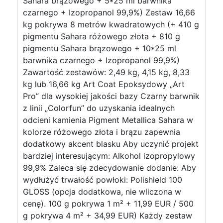
Sahara brązowego + 5*25 ml barwnika
czarnego + Izopropanol 99,9%) Zestaw 16,66
kg pokrywa 8 metrów kwadratowych (+ 410 g
pigmentu Sahara różowego złota + 810 g
pigmentu Sahara brązowego + 10*25 ml
barwnika czarnego + Izopropanol 99,9%)
Zawartość zestawów: 2,49 kg, 4,15 kg, 8,33
kg lub 16,66 kg Art Coat Epoksydowy „Art
Pro” dla wysokiej jakości bazy Czarny barwnik
z linii „Colorfun” do uzyskania idealnych
odcieni kamienia Pigment Metallica Sahara w
kolorze różowego złota i brązu zapewnia
dodatkowy akcent blasku Aby uczynić projekt
bardziej interesującym: Alkohol izopropylowy
99,9% Zaleca się zdecydowanie dodanie: Aby
wydłużyć trwałość powłoki: Polishield 100
GLOSS (opcja dodatkowa, nie wliczona w
cenę). 100 g pokrywa 1 m² + 11,99 EUR / 500
g pokrywa 4 m² + 34,99 EUR) Każdy zestaw