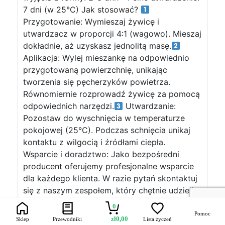
7 dni (w 25°C) Jak stosować?
Przygotowanie: Wymieszaj żywicę i
utwardzacz w proporcji 4:1 (wagowo). Mieszaj
dokładnie, aż uzyskasz jednolitą masę.
Aplikacja: Wylej mieszankę na odpowiednio
przygotowaną powierzchnię, unikając
tworzenia się pęcherzyków powietrza.
Równomiernie rozprowadź żywicę za pomocą
odpowiednich narzędzi.
Utwardzanie:
Pozostaw do wyschnięcia w temperaturze
pokojowej (25°C). Podczas schnięcia unikaj
kontaktu z wilgocią i źródłami ciepła.
Wsparcie i doradztwo: Jako bezpośredni
producent oferujemy profesjonalne wsparcie
dla każdego klienta. W razie pytań skontaktuj
się z naszym zespołem, który chętnie udzieli
Ci fachowych porad. Uwaga:EPOXYTABLE 10
0
jest specjalnie opracowana do grubych
Pomoc
zł
0,00
Sklep
Przewodniki
Lista życzeń