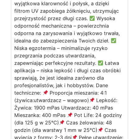
wyjątkowa klarowność i połysk, a dzięki
filtrom UV zapobiega żółknięciu, utrzymując
przejrzystość przez długi czas.
Wysoka
odporność mechaniczna – powierzchnia
odporna na zarysowania i wyjątkowo trwała,
idealna do zabezpieczenia Twoich dzieł.
Niska egzotermia – minimalizuje ryzyko
przegrzania podczas utwardzania,
zapewniając perfekcyjne rezultaty.
Łatwa
aplikacja – niska lepkość i długi czas obróbki
sprawiają, że jest idealna zarówno dla
profesjonalistów, jak i hobbystów. Dane
techniczne:
Proporcja mieszania: 4:1
(żywica:utwardzacz – wagowo)
Lepkość:
Żywica: 1900 mPas Utwardzacz: 40 mPas
Mieszanka: 400 mPas
Pot Life: 24 godziny
(dla 125 g w 25°C)
Czas żelowania: 48
godzin (dla warstwy 1 mm w 25°C)
Czas
wyjęcia z formy: 2-3 dni
Pełne utwardzenie: