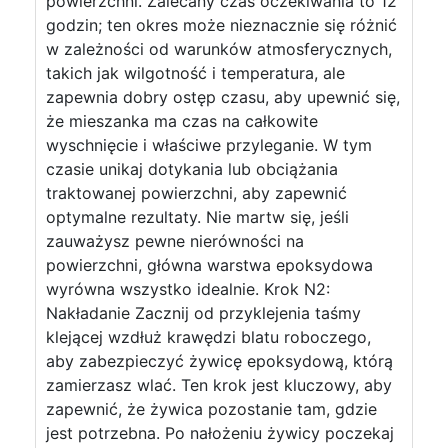
powierzchni. Zalecany czas oczekiwania to 12
godzin; ten okres może nieznacznie się różnić
w zależności od warunków atmosferycznych,
takich jak wilgotność i temperatura, ale
zapewnia dobry ostęp czasu, aby upewnić się,
że mieszanka ma czas na całkowite
wyschnięcie i właściwe przyleganie. W tym
czasie unikaj dotykania lub obciążania
traktowanej powierzchni, aby zapewnić
optymalne rezultaty. Nie martw się, jeśli
zauważysz pewne nierówności na
powierzchni, główna warstwa epoksydowa
wyrówna wszystko idealnie. Krok N2:
Nakładanie Zacznij od przyklejenia taśmy
klejącej wzdłuż krawędzi blatu roboczego,
aby zabezpieczyć żywicę epoksydową, którą
zamierzasz wlać. Ten krok jest kluczowy, aby
zapewnić, że żywica pozostanie tam, gdzie
jest potrzebna. Po nałożeniu żywicy poczekaj