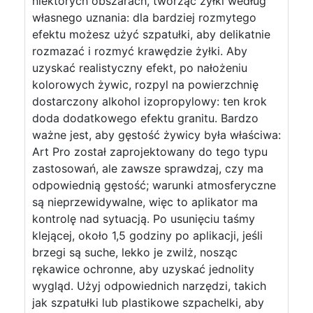
niektórych obszarach, tworząc żyłki według
własnego uznania: dla bardziej rozmytego
efektu możesz użyć szpatułki, aby delikatnie
rozmazać i rozmyć krawędzie żyłki. Aby
uzyskać realistyczny efekt, po nałożeniu
kolorowych żywic, rozpyl na powierzchnię
dostarczony alkohol izopropylowy: ten krok
doda dodatkowego efektu granitu. Bardzo
ważne jest, aby gęstość żywicy była właściwa:
Art Pro został zaprojektowany do tego typu
zastosowań, ale zawsze sprawdzaj, czy ma
odpowiednią gęstość; warunki atmosferyczne
są nieprzewidywalne, więc to aplikator ma
kontrolę nad sytuacją. Po usunięciu taśmy
klejącej, około 1,5 godziny po aplikacji, jeśli
brzegi są suche, lekko je zwilż, nosząc
rękawice ochronne, aby uzyskać jednolity
wygląd. Użyj odpowiednich narzędzi, takich
jak szpatułki lub plastikowe szpachelki, aby