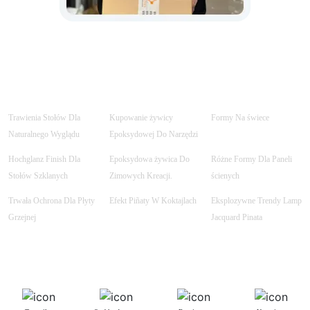
Trawienia Stołów Dla
Kupowanie żywicy
Formy Na świece
Naturalnego Wyglądu
Epoksydowej Do Narzędzi
Hochglanz Finish Dla
Epoksydowa żywica Do
Różne Formy Dla Paneli
Stołów Szklanych
Zimowych Kreacji.
ścienych
Trwała Ochrona Dla Płyty
Efekt Piñaty W Koktajlach
Eksplozywne Trendy Lamp
Grzejnej
Jacquard Pinata