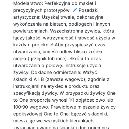
Modelarstwo: Perfekcyjna do makiet i
precyzyjnych prototypów.
Posadzki
artystyczne: Uzyskaj trwałe, dekoracyjne
wykończenia na blatach, podłogach i innych
powierzchniach. Wszechstronna żywica, która
łączy jakość, wytrzymałość i łatwość użycia w
każdym projekcie! Aby przyspieszyć czas
utwardzania, umieść odlew blisko źródła
ciepła (grzejnik lub inne). Skróci to czas
utwardzania o połowę. Instrukcje użycia
żywicy: Dokładne odmierzanie: Ważyć
składniki A i B (zawsze wagowo), zgodnie z
instrukcjami na etykiecie produktu oraz
specyfikacją żywicy. W przypadku żywicy One
to One proporcja wynosi 1:1 objętościowo lub
100:90 wagowo. Prawidłowe mieszanie żywicy
epoksydowej One to One: Łączyć składniki,
mieszając we wszystkich kierunkach,
zwracając uwagę na ścianki i dno pojemnika.