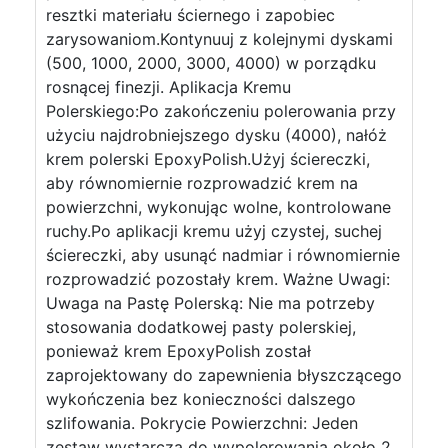
resztki materiału ściernego i zapobiec
zarysowaniom.Kontynuuj z kolejnymi dyskami
(500, 1000, 2000, 3000, 4000) w porządku
rosnącej finezji. Aplikacja Kremu
Polerskiego:Po zakończeniu polerowania przy
użyciu najdrobniejszego dysku (4000), nałóż
krem polerski EpoxyPolish.Użyj ściereczki,
aby równomiernie rozprowadzić krem na
powierzchni, wykonując wolne, kontrolowane
ruchy.Po aplikacji kremu użyj czystej, suchej
ściereczki, aby usunąć nadmiar i równomiernie
rozprowadzić pozostały krem. Ważne Uwagi:
Uwaga na Pastę Polerską: Nie ma potrzeby
stosowania dodatkowej pasty polerskiej,
ponieważ krem EpoxyPolish został
zaprojektowany do zapewnienia błyszczącego
wykończenia bez konieczności dalszego
szlifowania. Pokrycie Powierzchni: Jeden
zestaw wystarcza do wypolerowania około 2