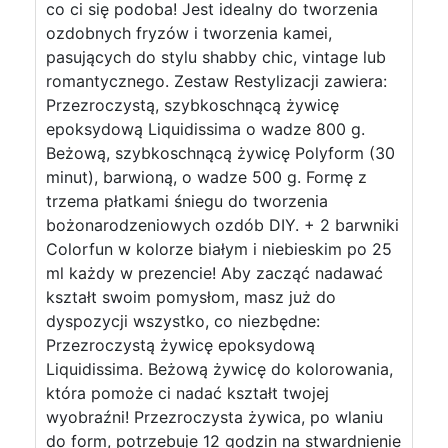
co ci się podoba! Jest idealny do tworzenia
ozdobnych fryzów i tworzenia kamei,
pasujących do stylu shabby chic, vintage lub
romantycznego. Zestaw Restylizacji zawiera:
Przezroczystą, szybkoschnącą żywicę
epoksydową Liquidissima o wadze 800 g.
Beżową, szybkoschnącą żywicę Polyform (30
minut), barwioną, o wadze 500 g. Formę z
trzema płatkami śniegu do tworzenia
bożonarodzeniowych ozdób DIY. + 2 barwniki
Colorfun w kolorze białym i niebieskim po 25
ml każdy w prezencie! Aby zacząć nadawać
kształt swoim pomysłom, masz już do
dyspozycji wszystko, co niezbędne:
Przezroczystą żywicę epoksydową
Liquidissima. Beżową żywicę do kolorowania,
która pomoże ci nadać kształt twojej
wyobraźni! Przezroczysta żywica, po wlaniu
do form, potrzebuje 12 godzin na stwardnienie