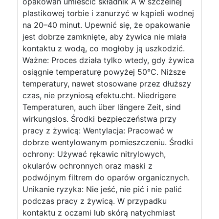
opakowań umieścić składnik A w szczelnej
plastikowej torbie i zanurzyć w kąpieli wodnej
na 20–40 minut. Upewnić się, że opakowanie
jest dobrze zamknięte, aby żywica nie miała
kontaktu z wodą, co mogłoby ją uszkodzić.
Ważne: Proces działa tylko wtedy, gdy żywica
osiągnie temperaturę powyżej 50°C. Niższe
temperatury, nawet stosowane przez dłuższy
czas, nie przyniosą efektu.cht. Niedrigere
Temperaturen, auch über längere Zeit, sind
wirkungslos. Środki bezpieczeństwa przy
pracy z żywicą: Wentylacja: Pracować w
dobrze wentylowanym pomieszczeniu. Środki
ochrony: Używać rękawic nitrylowych,
okularów ochronnych oraz maski z
podwójnym filtrem do oparów organicznych.
Unikanie ryzyka: Nie jeść, nie pić i nie palić
podczas pracy z żywicą. W przypadku
kontaktu z oczami lub skórą natychmiast