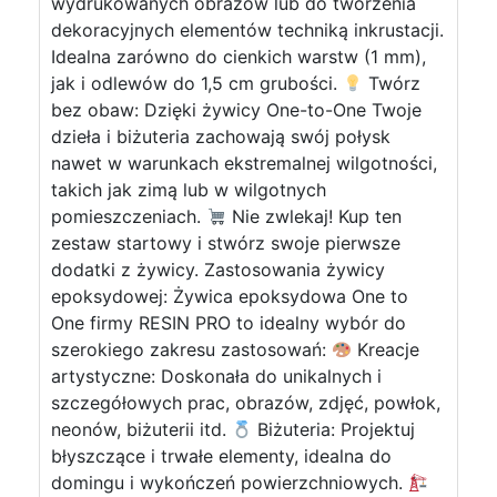
wydrukowanych obrazów lub do tworzenia
dekoracyjnych elementów techniką inkrustacji.
Idealna zarówno do cienkich warstw (1 mm),
jak i odlewów do 1,5 cm grubości.
Twórz
bez obaw: Dzięki żywicy One-to-One Twoje
dzieła i biżuteria zachowają swój połysk
nawet w warunkach ekstremalnej wilgotności,
takich jak zimą lub w wilgotnych
pomieszczeniach.
Nie zwlekaj! Kup ten
zestaw startowy i stwórz swoje pierwsze
dodatki z żywicy. Zastosowania żywicy
epoksydowej: Żywica epoksydowa One to
One firmy RESIN PRO to idealny wybór do
szerokiego zakresu zastosowań:
Kreacje
artystyczne: Doskonała do unikalnych i
szczegółowych prac, obrazów, zdjęć, powłok,
neonów, biżuterii itd.
Biżuteria: Projektuj
błyszczące i trwałe elementy, idealna do
domingu i wykończeń powierzchniowych.