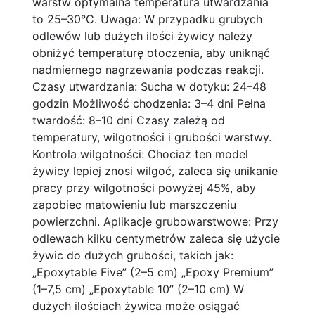
warstw optymalna temperatura utwardzania
to 25–30°C. Uwaga: W przypadku grubych
odlewów lub dużych ilości żywicy należy
obniżyć temperaturę otoczenia, aby uniknąć
nadmiernego nagrzewania podczas reakcji.
Czasy utwardzania: Sucha w dotyku: 24–48
godzin Możliwość chodzenia: 3–4 dni Pełna
twardość: 8–10 dni Czasy zależą od
temperatury, wilgotności i grubości warstwy.
Kontrola wilgotności: Chociaż ten model
żywicy lepiej znosi wilgoć, zaleca się unikanie
pracy przy wilgotności powyżej 45%, aby
zapobiec matowieniu lub marszczeniu
powierzchni. Aplikacje grubowarstwowe: Przy
odlewach kilku centymetrów zaleca się użycie
żywic do dużych grubości, takich jak:
„Epoxytable Five” (2–5 cm) „Epoxy Premium”
(1–7,5 cm) „Epoxytable 10” (2–10 cm) W
dużych ilościach żywica może osiągać