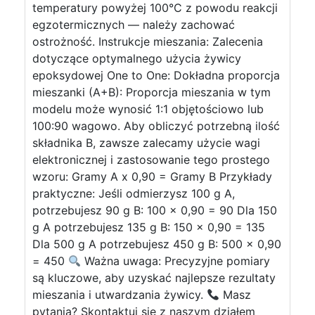
temperatury powyżej 100°C z powodu reakcji
egzotermicznych — należy zachować
ostrożność. Instrukcje mieszania: Zalecenia
dotyczące optymalnego użycia żywicy
epoksydowej One to One: Dokładna proporcja
mieszanki (A+B): Proporcja mieszania w tym
modelu może wynosić 1:1 objętościowo lub
100:90 wagowo. Aby obliczyć potrzebną ilość
składnika B, zawsze zalecamy użycie wagi
elektronicznej i zastosowanie tego prostego
wzoru: Gramy A x 0,90 = Gramy B Przykłady
praktyczne: Jeśli odmierzysz 100 g A,
potrzebujesz 90 g B: 100 x 0,90 = 90 Dla 150
g A potrzebujesz 135 g B: 150 x 0,90 = 135
Dla 500 g A potrzebujesz 450 g B: 500 x 0,90
= 450
Ważna uwaga: Precyzyjne pomiary
są kluczowe, aby uzyskać najlepsze rezultaty
mieszania i utwardzania żywicy.
Masz
pytania? Skontaktuj się z naszym działem