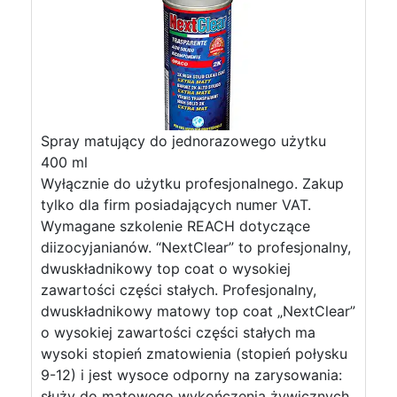
Spray matujący do jednorazowego użytku
400 ml
Wyłącznie do użytku profesjonalnego. Zakup
tylko dla firm posiadających numer VAT.
Wymagane szkolenie REACH dotyczące
diizocyjanianów. “NextClear” to profesjonalny,
dwuskładnikowy top coat o wysokiej
zawartości części stałych. Profesjonalny,
dwuskładnikowy matowy top coat „NextClear”
o wysokiej zawartości części stałych ma
wysoki stopień zmatowienia (stopień połysku
9-12) i jest wysoce odporny na zarysowania:
służy do matowego wykończenia żywicznych