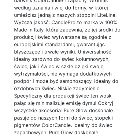
barwnik ColorCandle i zapachy "Aromas"
według uznania i wlej do formy, w której
umieścisz jedną z naszych stoppini LiteLine.
Wyższa jakość: CandlePro to marka w 100%
Made in Italy, która zapewnia, że jej środki do
produkcji świec wytwarzane są zgodnie z
europejskimi standardami, gwarantując
błyszczące i trwałe wyniki. Uniwersalność:
Idealny zarówno do świec kolumnowych,
świec, jak i świec w szkle dzięki swojej
wytrzymałości, nie wymaga dodatkowych
podpór i może być samonoszący, idealny do
ozdobnych świec. Niskie zadymienie:
Specyficzny dla produkcji świec ten wosk
paląc się minimalizuje emisję dymu! Odkryj
wszystkie akcesoria: Pure Glow doskonale
pasuje do naszych form do świec, stopek i
pigmentów ColorCandle. Idealny do świec
zapachowych: Pure Glow doskonale