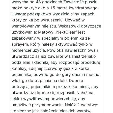
wysycha po 48 godzinach Zawartość puszki
może pokryć około 1.5 metra kwadratowego.
Uwaga: początkowo wydziela silny zapach,
który znika po wysuszeniu. Używać w
wentylowanym miejscu. Wskazówki dotyczące
użytkowania: Matowy „NextClear” jest
zapakowany w specjalnym pojemniku ze
sprayem, który należy aktywować tylko w
momencie użycia. Powłoka nawierzchniowa i
utwardzacz są już zawarte w kanistrze jako
oddzielne składniki; aby rozpocząć procedurę
katalizy, zdejmij czerwony guzik z korka
pojemnika, odwróć go do góry dnem i mocno
włóż go do trzpienia na dole. Dobrze
potrząsaj pojemnikiem przez kilka minut, aby
utwardzacz dobrze się rozpuścił. Nałóż na
lekko wyszlifowaną powierzchnię, aby
umożliwić przymocowanie. Nałóż 2 warstwy:
konieczne jest nałożenie cienkich warstw,