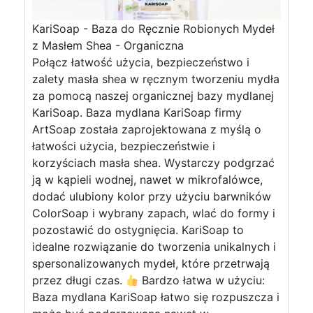
KariSoap - Baza do Ręcznie Robionych Mydeł
z Masłem Shea - Organiczna
Połącz łatwość użycia, bezpieczeństwo i
zalety masła shea w ręcznym tworzeniu mydła
za pomocą naszej organicznej bazy mydlanej
KariSoap. Baza mydlana KariSoap firmy
ArtSoap została zaprojektowana z myślą o
łatwości użycia, bezpieczeństwie i
korzyściach masła shea. Wystarczy podgrzać
ją w kąpieli wodnej, nawet w mikrofalówce,
dodać ulubiony kolor przy użyciu barwników
ColorSoap i wybrany zapach, wlać do formy i
pozostawić do ostygnięcia. KariSoap to
idealne rozwiązanie do tworzenia unikalnych i
spersonalizowanych mydeł, które przetrwają
przez długi czas.
Bardzo łatwa w użyciu:
Baza mydlana KariSoap łatwo się rozpuszcza i