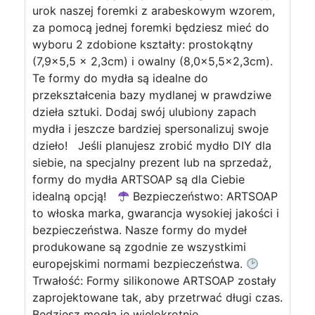
urok naszej foremki z arabeskowym wzorem,
za pomocą jednej foremki będziesz mieć do
wyboru 2 zdobione kształty: prostokątny
(7,9×5,5 x 2,3cm) i owalny (8,0×5,5×2,3cm).
Te formy do mydła są idealne do
przekształcenia bazy mydlanej w prawdziwe
dzieła sztuki. Dodaj swój ulubiony zapach
mydła i jeszcze bardziej spersonalizuj swoje
dzieło! Jeśli planujesz zrobić mydło DIY dla
siebie, na specjalny prezent lub na sprzedaż,
formy do mydła ARTSOAP są dla Ciebie
idealną opcją!
Bezpieczeństwo: ARTSOAP
to włoska marka, gwarancja wysokiej jakości i
bezpieczeństwa. Nasze formy do mydeł
produkowane są zgodnie ze wszystkimi
europejskimi normami bezpieczeństwa.
Trwałość: Formy silikonowe ARTSOAP zostały
zaprojektowane tak, aby przetrwać długi czas.
Będziesz mogła je wielokrotnie