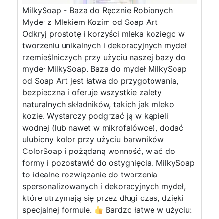
MilkySoap - Baza do Ręcznie Robionych
Mydeł z Mlekiem Kozim od Soap Art
Odkryj prostotę i korzyści mleka koziego w
tworzeniu unikalnych i dekoracyjnych mydeł
rzemieślniczych przy użyciu naszej bazy do
mydeł MilkySoap. Baza do mydeł MilkySoap
od Soap Art jest łatwa do przygotowania,
bezpieczna i oferuje wszystkie zalety
naturalnych składników, takich jak mleko
kozie. Wystarczy podgrzać ją w kąpieli
wodnej (lub nawet w mikrofalówce), dodać
ulubiony kolor przy użyciu barwników
ColorSoap i pożądaną wonność, wlać do
formy i pozostawić do ostygnięcia. MilkySoap
to idealne rozwiązanie do tworzenia
spersonalizowanych i dekoracyjnych mydeł,
które utrzymają się przez długi czas, dzięki
specjalnej formule.
Bardzo łatwe w użyciu: