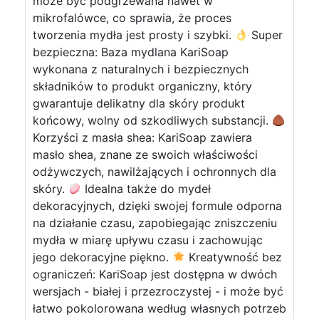
może być podgrzewana nawet w
mikrofalówce, co sprawia, że proces
tworzenia mydła jest prosty i szybki.
Super
bezpieczna: Baza mydlana KariSoap
wykonana z naturalnych i bezpiecznych
składników to produkt organiczny, który
gwarantuje delikatny dla skóry produkt
końcowy, wolny od szkodliwych substancji.
Korzyści z masła shea: KariSoap zawiera
masło shea, znane ze swoich właściwości
odżywczych, nawilżających i ochronnych dla
skóry.
Idealna także do mydeł
dekoracyjnych, dzięki swojej formule odporna
na działanie czasu, zapobiegając zniszczeniu
mydła w miarę upływu czasu i zachowując
jego dekoracyjne piękno.
Kreatywność bez
ograniczeń: KariSoap jest dostępna w dwóch
wersjach - białej i przezroczystej - i może być
łatwo pokolorowana według własnych potrzeb