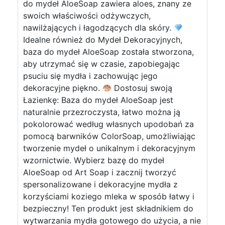
do mydeł AloeSoap zawiera aloes, znany ze
swoich właściwości odżywczych,
nawilżających i łagodzących dla skóry.
Idealne również do Mydeł Dekoracyjnych,
baza do mydeł AloeSoap została stworzona,
aby utrzymać się w czasie, zapobiegając
psuciu się mydła i zachowując jego
dekoracyjne piękno.
Dostosuj swoją
Łazienkę: Baza do mydeł AloeSoap jest
naturalnie przezroczysta, łatwo można ją
pokolorować według własnych upodobań za
pomocą barwników ColorSoap, umożliwiając
tworzenie mydeł o unikalnym i dekoracyjnym
wzornictwie. Wybierz bazę do mydeł
AloeSoap od Art Soap i zacznij tworzyć
spersonalizowane i dekoracyjne mydła z
korzyściami koziego mleka w sposób łatwy i
bezpieczny! Ten produkt jest składnikiem do
wytwarzania mydła gotowego do użycia, a nie