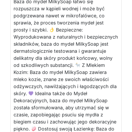
Baza do mydeł MilkySoap łatwo się
rozpuszcza w kąpieli wodnej i może być
podgrzewana nawet w mikrofalówce, co
sprawia, że proces tworzenia mydeł jest
prosty i szybki.
Bezpieczne:
Wyprodukowana z naturalnych i bezpiecznych
składników, baza do mydeł MilkySoap jest
dermatologicznie testowana i gwarantuje
delikatny dla skóry produkt końcowy, wolny
od szkodliwych substancji.
Z Mlekiem
Kozim: Baza do mydeł MilkySoap zawiera
mleko kozie, znane ze swoich właściwości
odżywczych, nawilżających i łagodzących dla
skóry.
Idealna także do Mydeł
Dekoracyjnych, baza do mydeł MilkySoap
została sformułowana, aby utrzymać się w
czasie, zapobiegając psuciu się mydła z
biegiem czasu i zachowując jego dekoracyjne
piękno.
Dostosuj swoją Łazienkę: Baza do