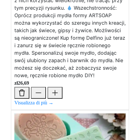
z nich korzystać wielokrotnie, nie tracąc przy
tym precyzji rysunku.
Wszechstronność:
Oprócz produkcji mydła formy ARTSOAP
można wykorzystać do szeregu innych kreacji,
takich jak świece, gipsy i żywice. Możliwości
są nieograniczone! Kup formę Delfino już teraz
i zanurz się w świecie ręcznie robionego
mydła. Spersonalizuj swoje mydło, dodając
swój ulubiony zapach i barwnik do mydła. Nie
możesz się doczekać, aż zobaczysz swoje
nowe, ręcznie robione mydło DIY!
zł
26,69
Visualizza di più →