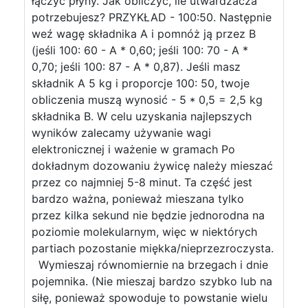
łączyć płyny. Jak obliczyć, ile utwardzacza
potrzebujesz? PRZYKŁAD - 100:50. Następnie
weź wagę składnika A i pomnóż ją przez B
(jeśli 100: 60 - A * 0,60; jeśli 100: 70 - A *
0,70; jeśli 100: 87 - A * 0,87). Jeśli masz
składnik A 5 kg i proporcje 100: 50, twoje
obliczenia muszą wynosić - 5 * 0,5 = 2,5 kg
składnika B. W celu uzyskania najlepszych
wyników zalecamy używanie wagi
elektronicznej i ważenie w gramach Po
dokładnym dozowaniu żywicę należy mieszać
przez co najmniej 5-8 minut. Ta część jest
bardzo ważna, ponieważ mieszana tylko
przez kilka sekund nie będzie jednorodna na
poziomie molekularnym, więc w niektórych
partiach pozostanie miękka/nieprzezroczysta.
Wymieszaj równomiernie na brzegach i dnie
pojemnika. (Nie mieszaj bardzo szybko lub na
siłę, ponieważ spowoduje to powstanie wielu