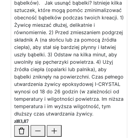
bąbelków). Jak usunąć bąbelki? Istnieje kilka
sztuczek, które mogą pomóc zminimalizować
obecność bąbelków podczas twoich kreacji. 1)
Żywicę mieszać dłużej, delikatnie i
równomiernie. 2) Przed zmieszaniem podgrzej
składnik A (na słońcu lub za pomocą źródła
ciepła), aby stał się bardziej płynny i łatwiej
uszły bąbelki. 3) Odstaw na kilka minut, aby
uwolniły się pęcherzyki powietrza. 4) Użyj
źródła ciepła (opalarki lub palnika), aby
bąbelki zniknęły na powierzchni. Czas pełnego
utwardzenia żywicy epoksydowej I-CRYSTAL
wynosi od 18 do 26 godzin (w zależności od
temperatury i wilgotności powietrza. Im niższa
temperatura i im wyższa wilgotność, tym
dłuższy czas utwardzania żywicy.
zł
83,87