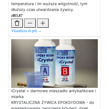
temperatura i im wyższa wilgotność, tym
dłuższy czas utwardzania żywicy.
zł
83,87
Visualizza di più →
iCrystal + darmowe mieszadło antybańkowe i
miarka
KRYSTALICZNA ŻYWICA EPOKSYDOWA - do
majsterkowania, tworzenia biżuterii, dzieł