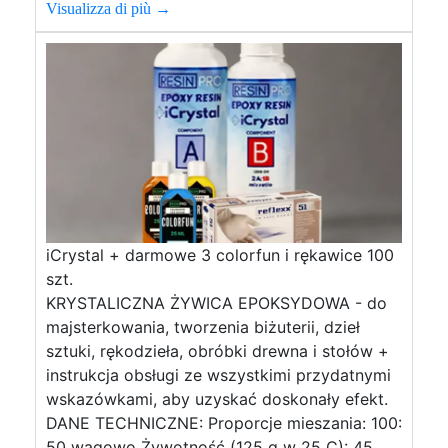
Visualizza di più →
iCrystal + darmowe 3 colorfun i rękawice 100
szt.
KRYSTALICZNA ŻYWICA EPOKSYDOWA - do
majsterkowania, tworzenia biżuterii, dzieł
sztuki, rękodzieła, obróbki drewna i stołów +
instrukcja obsługi ze wszystkimi przydatnymi
wskazówkami, aby uzyskać doskonały efekt.
DANE TECHNICZNE: Proporcje mieszania: 100:
50 wagowo Żywotność (125 g w 25 C): 45