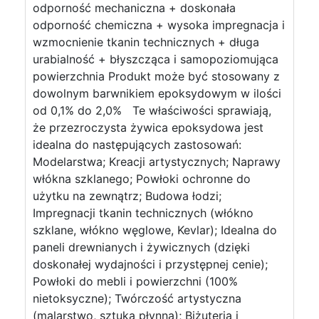
odporność mechaniczna + doskonała
odporność chemiczna + wysoka impregnacja i
wzmocnienie tkanin technicznych + długa
urabialność + błyszcząca i samopoziomująca
powierzchnia Produkt może być stosowany z
dowolnym barwnikiem epoksydowym w ilości
od 0,1% do 2,0% Te właściwości sprawiają,
że przezroczysta żywica epoksydowa jest
idealna do następujących zastosowań:
Modelarstwa; Kreacji artystycznych; Naprawy
włókna szklanego; Powłoki ochronne do
użytku na zewnątrz; Budowa łodzi;
Impregnacji tkanin technicznych (włókno
szklane, włókno węglowe, Kevlar); Idealna do
paneli drewnianych i żywicznych (dzięki
doskonałej wydajności i przystępnej cenie);
Powłoki do mebli i powierzchni (100%
nietoksyczne); Twórczość artystyczna
(malarstwo, sztuka płynna); Biżuteria i