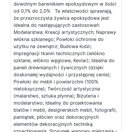
dowolnym barwnikiem epoksydowym w ilości
od 0,1% do 2,0% Te właściwości sprawiają,
że przezroczysta żywica epoksydowa jest
idealna do następujących zastosowań:
Modelarstwa; Kreacji artystycznych; Naprawy
włókna szklanego; Powłoki ochronne do
użytku na zewnątrz; Budowa łodzi;
Impregnacji tkanin technicznych (włókno
szklane, włókno węglowe, Kevlar); Idealna do
paneli drewnianych i żywicznych (dzięki
doskonałej wydajności i przystępnej cenie);
Powłoki do mebli i powierzchni (100%
nietoksyczne); Twórczość artystyczna
(malarstwo, sztuka płynna); Biżuteria i
modelarstwo; Idealny do projektowania
blatów i mebli, designerskich mebli, fotografii,
pamiątek, płócien oraz dekoracyjnych
elementów dekoracyjnych techniką
szpachlowania. Stosunek wagowy mieszania -