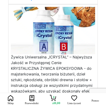
Żywica Uniwersalna „ICRYSTAL” – Najwyższa
Jakość w Przystępnej Cenie
KRYSTALICZNA ŻYWICA EPOKSYDOWA - do
majsterkowania, tworzenia biżuterii, dzieł
sztuki, rękodzieła, obróbki drewna i stołów +
instrukcja obsługi ze wszystkimi przydatnymi
wskazówkami, aby uzyskać doskonały efekt.
DANE TECHNICZNE: Proporcje mieszania: 100:
0
Pomoc
50 wagowo Żywotność (125 g w 25 C): 45
zł
0,00
Sklep
Przewodniki
Lista życzeń