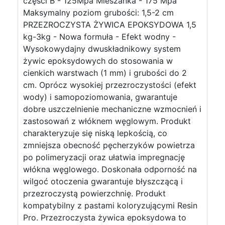
części B - 125Mpa Mieszanka - 175 Mpa
Maksymalny poziom grubości: 1,5-2 cm
PRZEZROCZYSTA ŻYWICA EPOKSYDOWA 1,5
kg-3kg - Nowa formuła - Efekt wodny -
Wysokowydajny dwuskładnikowy system
żywic epoksydowych do stosowania w
cienkich warstwach (1 mm) i grubości do 2
cm. Oprócz wysokiej przezroczystości (efekt
wody) i samopoziomowania, gwarantuje
dobre uszczelnienie mechaniczne wzmocnień i
zastosowań z włóknem węglowym. Produkt
charakteryzuje się niską lepkością, co
zmniejsza obecność pęcherzyków powietrza
po polimeryzacji oraz ułatwia impregnację
włókna węglowego. Doskonała odporność na
wilgoć otoczenia gwarantuje błyszczącą i
przezroczystą powierzchnię. Produkt
kompatybilny z pastami koloryzującymi Resin
Pro. Przezroczysta żywica epoksydowa to