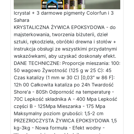
Icrystal + 3 darmowe pigmenty Colorfun i 3
Sahara
KRYSTALICZNA ŻYWICA EPOKSYDOWA - do
majsterkowania, tworzenia biżuterii, dzieł
sztuki, rękodzieła, obróbki drewna i stołów +
instrukcja obsługi ze wszystkimi przydatnymi
wskazówkami, aby uzyskać doskonały efekt.
DANE TECHNICZNE: Proporcje mieszania: 100:
50 wagowo Żywotność (125 g w 25 C): 45
Czas katalizy (1 mm w 30 C) [0,03″ w 86 F]:
12h 00 Całkowita kataliza po 24h Twardość
Shore'a - 80Sh Odporność na temperaturę -
70C Lepkość składnika A - 400 Mpa Lepkość
części B - 125Mpa Mieszanka - 175 Mpa
Maksymalny poziom grubości: 1,5-2 cm
PRZEZROCZYSTA ŻYWICA EPOKSYDOWA 1,5
kg-3kg - Nowa formuła - Efekt wodny -