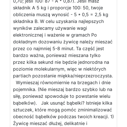
0,70; jeśli 100: 87 - A * 0,87). Jeśli masz
składnik A 5 kg i proporcje 100: 50, twoje
obliczenia muszą wynosić - 5 * 0,5 = 2,5 kg
składnika B. W celu uzyskania najlepszych
wyników zalecamy używanie wagi
elektronicznej i ważenie w gramach Po
dokładnym dozowaniu żywicę należy mieszać
przez co najmniej 5-8 minut. Ta część jest
bardzo ważna, ponieważ mieszana tylko
przez kilka sekund nie będzie jednorodna na
poziomie molekularnym, więc w niektórych
partiach pozostanie miękka/nieprzezroczysta.
Wymieszaj równomiernie na brzegach i dnie
pojemnika. (Nie mieszaj bardzo szybko lub na
siłę, ponieważ spowoduje to powstanie wielu
bąbelków). Jak usunąć bąbelki? Istnieje kilka
sztuczek, które mogą pomóc zminimalizować
obecność bąbelków podczas twoich kreacji. 1)
Żywicę mieszać dłużej, delikatnie i