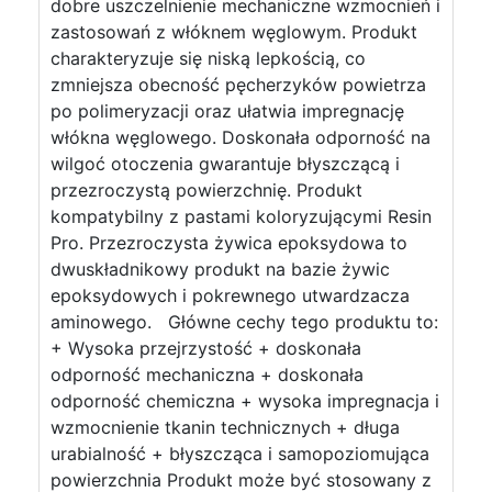
dobre uszczelnienie mechaniczne wzmocnień i
zastosowań z włóknem węglowym. Produkt
charakteryzuje się niską lepkością, co
zmniejsza obecność pęcherzyków powietrza
po polimeryzacji oraz ułatwia impregnację
włókna węglowego. Doskonała odporność na
wilgoć otoczenia gwarantuje błyszczącą i
przezroczystą powierzchnię. Produkt
kompatybilny z pastami koloryzującymi Resin
Pro. Przezroczysta żywica epoksydowa to
dwuskładnikowy produkt na bazie żywic
epoksydowych i pokrewnego utwardzacza
aminowego. Główne cechy tego produktu to:
+ Wysoka przejrzystość + doskonała
odporność mechaniczna + doskonała
odporność chemiczna + wysoka impregnacja i
wzmocnienie tkanin technicznych + długa
urabialność + błyszcząca i samopoziomująca
powierzchnia Produkt może być stosowany z