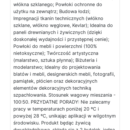
włókna szklanego; Powłoki ochronne do
użytku na zewnątrz; Budowa łodzi;
Impregnacji tkanin technicznych (włókno
szklane, włókno węglowe, Kevlar); Idealna do
paneli drewnianych i żywicznych (dzięki
doskonałej wydajności i przystępnej cenie);
Powłoki do mebli i powierzchni (100%
nietoksyczne); Twórczość artystyczna
(malarstwo, sztuka płynna); Biżuteria i
modelarstwo; Idealny do projektowania
blatów i mebli, designerskich mebli, fotografii,
pamiątek, płócien oraz dekoracyjnych
elementów dekoracyjnych techniką
szpachlowania. Stosunek wagowy mieszania -
100:50. PRZYDATNE PORADY: Nie zalecamy
pracy w temperaturach poniżej 20 ºC i
powyżej 28 ºC, unikając aplikacji w wilgotnym
środowisku. Produkt będąc żywicą
dwuskładnikową, składa się z 2 butelek, jedna