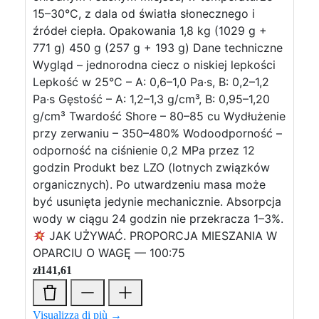
15–30°C, z dala od światła słonecznego i
źródeł ciepła. Opakowania 1,8 kg (1029 g +
771 g) 450 g (257 g + 193 g) Dane techniczne
Wygląd – jednorodna ciecz o niskiej lepkości
Lepkość w 25°C – A: 0,6–1,0 Pa·s, B: 0,2–1,2
Pa·s Gęstość – A: 1,2–1,3 g/cm³, B: 0,95–1,20
g/cm³ Twardość Shore – 80–85 cu Wydłużenie
przy zerwaniu – 350–480% Wodoodporność –
odporność na ciśnienie 0,2 MPa przez 12
godzin Produkt bez LZO (lotnych związków
organicznych). Po utwardzeniu masa może
być usunięta jedynie mechanicznie. Absorpcja
wody w ciągu 24 godzin nie przekracza 1–3%.
JAK UŻYWAĆ. PROPORCJA MIESZANIA W
OPARCIU O WAGĘ — 100:75
zł
141,61
Visualizza di più →