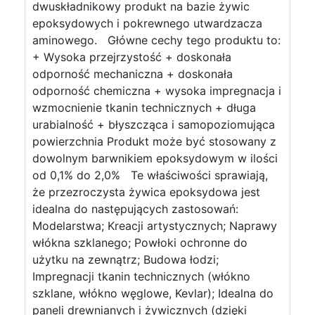
dwuskładnikowy produkt na bazie żywic
epoksydowych i pokrewnego utwardzacza
aminowego. Główne cechy tego produktu to:
+ Wysoka przejrzystość + doskonała
odporność mechaniczna + doskonała
odporność chemiczna + wysoka impregnacja i
wzmocnienie tkanin technicznych + długa
urabialność + błyszcząca i samopoziomująca
powierzchnia Produkt może być stosowany z
dowolnym barwnikiem epoksydowym w ilości
od 0,1% do 2,0% Te właściwości sprawiają,
że przezroczysta żywica epoksydowa jest
idealna do następujących zastosowań:
Modelarstwa; Kreacji artystycznych; Naprawy
włókna szklanego; Powłoki ochronne do
użytku na zewnątrz; Budowa łodzi;
Impregnacji tkanin technicznych (włókno
szklane, włókno węglowe, Kevlar); Idealna do
paneli drewnianych i żywicznych (dzięki