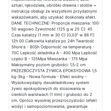
sztuki, rękodzieła, obróbki drewna i stołów +
instrukcja obsługi ze wszystkimi przydatnymi
wskazówkami, aby uzyskać doskonały efekt.
DANE TECHNICZNE: Proporcje mieszania: 100:
50 wagowo Żywotność (125 g w 25 C): 45
Czas katalizy (1 mm w 30 C) [0,03″ w 86 F]:
12h 00 Całkowita kataliza po 24h Twardość
Shore'a - 80Sh Odporność na temperaturę -
70C Lepkość składnika A - 400 Mpa Lepkość
części B - 125Mpa Mieszanka - 175 Mpa
Maksymalny poziom grubości: 1,5-2 cm
PRZEZROCZYSTA ŻYWICA EPOKSYDOWA 1,5
kg-3kg - Nowa formuła - Efekt wodny -
Wysokowydajny dwuskładnikowy system
żywic epoksydowych do stosowania w
cienkich warstwach (1 mm) i grubości do 2
cm. Oprócz wysokiej przezroczystości (efekt
wody) i samopoziomowania, gwarantuje