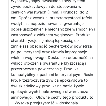
Wysokowydajny dwuskładnikowy system
żywic epoksydowych do stosowania w
cienkich warstwach (1 mm) i grubości do 2
cm. Oprócz wysokiej przezroczystości (efekt
wody) i samopoziomowania, gwarantuje
dobre uszczelnienie mechaniczne wzmocnień i
zastosowań z włóknem węglowym. Produkt
charakteryzuje się niską lepkością, co
zmniejsza obecność pęcherzyków powietrza
po polimeryzacji oraz ułatwia impregnację
włókna węglowego. Doskonała odporność na
wilgoć otoczenia gwarantuje błyszczącą i
przezroczystą powierzchnię. Produkt
kompatybilny z pastami koloryzującymi Resin
Pro. Przezroczysta żywica epoksydowa to
dwuskładnikowy produkt na bazie żywic
epoksydowych i pokrewnego utwardzacza
aminowego. Główne cechy tego produktu to:
+ Wysoka przejrzystość + doskonała