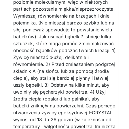
poziomie molekularnym, więc w niektórych
partiach pozostanie miękka/nieprzezroczysta.
Wymieszaj równomiernie na brzegach i dnie
pojemnika. (Nie mieszaj bardzo szybko lub na
siłę, ponieważ spowoduje to powstanie wielu
bąbelków). Jak usunąć bąbelki? Istnieje kilka
sztuczek, które mogą pomóc zminimalizować
obecność bąbelków podczas twoich kreacji. 1)
Żywicę mieszać dłużej, delikatnie i
równomiernie. 2) Przed zmieszaniem podgrzej
składnik A (na słońcu lub za pomocą źródła
ciepła), aby stał się bardziej płynny i łatwiej
uszły bąbelki. 3) Odstaw na kilka minut, aby
uwolniły się pęcherzyki powietrza. 4) Użyj
źródła ciepła (opalarki lub palnika), aby
bąbelki zniknęły na powierzchni. Czas pełnego
utwardzenia żywicy epoksydowej I-CRYSTAL
wynosi od 18 do 26 godzin (w zależności od
temperatury i wilgotności powietrza. Im niższa