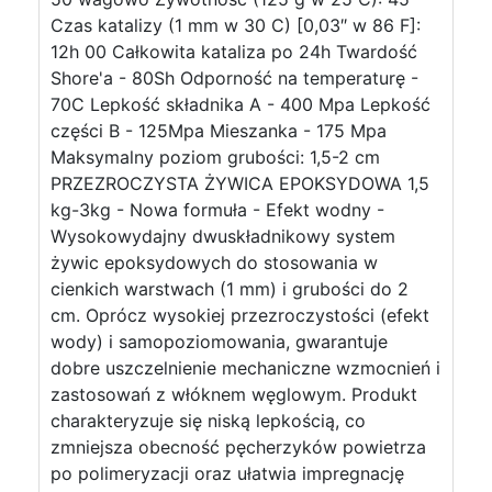
Czas katalizy (1 mm w 30 C) [0,03″ w 86 F]:
12h 00 Całkowita kataliza po 24h Twardość
Shore'a - 80Sh Odporność na temperaturę -
70C Lepkość składnika A - 400 Mpa Lepkość
części B - 125Mpa Mieszanka - 175 Mpa
Maksymalny poziom grubości: 1,5-2 cm
PRZEZROCZYSTA ŻYWICA EPOKSYDOWA 1,5
kg-3kg - Nowa formuła - Efekt wodny -
Wysokowydajny dwuskładnikowy system
żywic epoksydowych do stosowania w
cienkich warstwach (1 mm) i grubości do 2
cm. Oprócz wysokiej przezroczystości (efekt
wody) i samopoziomowania, gwarantuje
dobre uszczelnienie mechaniczne wzmocnień i
zastosowań z włóknem węglowym. Produkt
charakteryzuje się niską lepkością, co
zmniejsza obecność pęcherzyków powietrza
po polimeryzacji oraz ułatwia impregnację