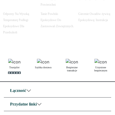
Powierzchni
Odporny Na Wysoką
Tanie Powłoki
Giecenie Owadów żywicą
Temperaturę Podłogi
Epoksydowe Do
Epoksydową: Instrukcja
Epoksydowe Dla
Zastosowań Zewnętrznych.
Przedszkoli
Trustpilot
Szybka dostawa
Bezpieczne
Uczynione
transakcje
bezpiecznym
Łączność
Przydatne linki