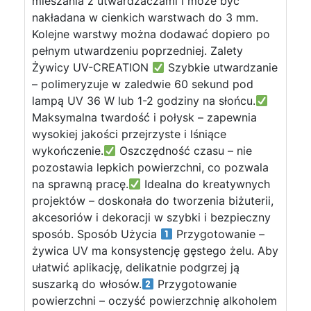
mieszania z utwardzaczami i może być
nakładana w cienkich warstwach do 3 mm.
Kolejne warstwy można dodawać dopiero po
pełnym utwardzeniu poprzedniej. Zalety
Żywicy UV-CREATION
Szybkie utwardzanie
– polimeryzuje w zaledwie 60 sekund pod
lampą UV 36 W lub 1-2 godziny na słońcu.
Maksymalna twardość i połysk – zapewnia
wysokiej jakości przejrzyste i lśniące
wykończenie.
Oszczędność czasu – nie
pozostawia lepkich powierzchni, co pozwala
na sprawną pracę.
Idealna do kreatywnych
projektów – doskonała do tworzenia biżuterii,
akcesoriów i dekoracji w szybki i bezpieczny
sposób. Sposób Użycia
Przygotowanie –
żywica UV ma konsystencję gęstego żelu. Aby
ułatwić aplikację, delikatnie podgrzej ją
suszarką do włosów.
Przygotowanie
powierzchni – oczyść powierzchnię alkoholem