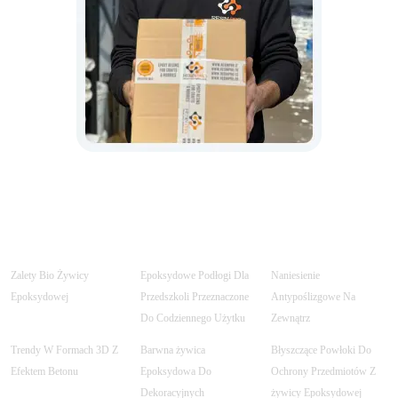
Zalety Bio Żywicy
Epoksydowe Podłogi Dla
Naniesienie
Epoksydowej
Przedszkoli Przeznaczone
Antypoślizgowe Na
Do Codziennego Użytku
Zewnątrz
Trendy W Formach 3D Z
Barwna żywica
Błyszczące Powłoki Do
Efektem Betonu
Epoksydowa Do
Ochrony Przedmiotów Z
Dekoracyjnych
żywicy Epoksydowej