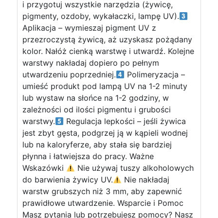
i przygotuj wszystkie narzędzia (żywicę,
pigmenty, ozdoby, wykałaczki, lampę UV).
Aplikacja – wymieszaj pigment UV z
przezroczystą żywicą, aż uzyskasz pożądany
kolor. Nałóż cienką warstwę i utwardź. Kolejne
warstwy nakładaj dopiero po pełnym
utwardzeniu poprzedniej.
Polimeryzacja –
umieść produkt pod lampą UV na 1-2 minuty
lub wystaw na słońce na 1-2 godziny, w
zależności od ilości pigmentu i grubości
warstwy.
Regulacja lepkości – jeśli żywica
jest zbyt gęsta, podgrzej ją w kąpieli wodnej
lub na kaloryferze, aby stała się bardziej
płynna i łatwiejsza do pracy. Ważne
Wskazówki
Nie używaj tuszy alkoholowych
do barwienia żywicy UV.
Nie nakładaj
warstw grubszych niż 3 mm, aby zapewnić
prawidłowe utwardzenie. Wsparcie i Pomoc
Masz pytania lub potrzebujesz pomocy? Nasz