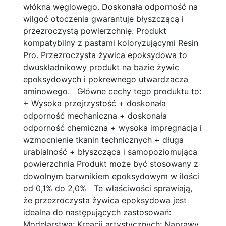
włókna węglowego. Doskonała odporność na
wilgoć otoczenia gwarantuje błyszczącą i
przezroczystą powierzchnię. Produkt
kompatybilny z pastami koloryzującymi Resin
Pro. Przezroczysta żywica epoksydowa to
dwuskładnikowy produkt na bazie żywic
epoksydowych i pokrewnego utwardzacza
aminowego. Główne cechy tego produktu to:
+ Wysoka przejrzystość + doskonała
odporność mechaniczna + doskonała
odporność chemiczna + wysoka impregnacja i
wzmocnienie tkanin technicznych + długa
urabialność + błyszcząca i samopoziomująca
powierzchnia Produkt może być stosowany z
dowolnym barwnikiem epoksydowym w ilości
od 0,1% do 2,0% Te właściwości sprawiają,
że przezroczysta żywica epoksydowa jest
idealna do następujących zastosowań:
Modelarstwa; Kreacji artystycznych; Naprawy