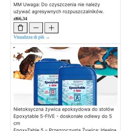
MM Uwaga: Do czyszczenia nie należy
używać agresywnych rozpuszczalników.
zł
66,34
Visualizza di più →
Nietoksyczna żywica epoksydowa do stołów
Epoxytable 5-FIVE - doskonałe odlewy do 5
cm
EpoxyTable 5 – Przezroczysta Żywica: Idealna