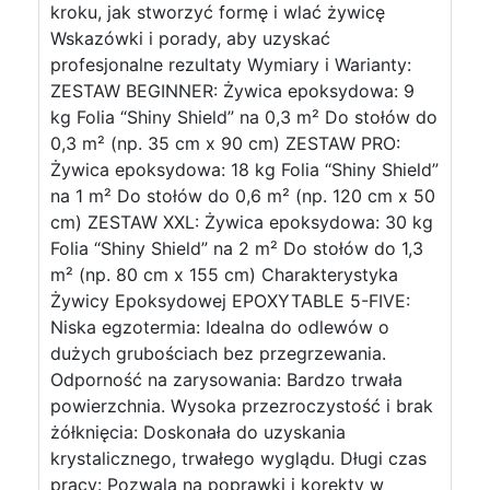
kroku, jak stworzyć formę i wlać żywicę
Wskazówki i porady, aby uzyskać
profesjonalne rezultaty Wymiary i Warianty:
ZESTAW BEGINNER: Żywica epoksydowa: 9
kg Folia “Shiny Shield” na 0,3 m² Do stołów do
0,3 m² (np. 35 cm x 90 cm) ZESTAW PRO:
Żywica epoksydowa: 18 kg Folia “Shiny Shield”
na 1 m² Do stołów do 0,6 m² (np. 120 cm x 50
cm) ZESTAW XXL: Żywica epoksydowa: 30 kg
Folia “Shiny Shield” na 2 m² Do stołów do 1,3
m² (np. 80 cm x 155 cm) Charakterystyka
Żywicy Epoksydowej EPOXYTABLE 5-FIVE:
Niska egzotermia: Idealna do odlewów o
dużych grubościach bez przegrzewania.
Odporność na zarysowania: Bardzo trwała
powierzchnia. Wysoka przezroczystość i brak
żółknięcia: Doskonała do uzyskania
krystalicznego, trwałego wyglądu. Długi czas
pracy: Pozwala na poprawki i korekty w