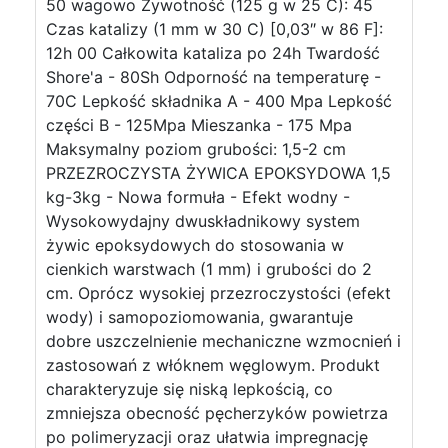
50 wagowo Żywotność (125 g w 25 C): 45
Czas katalizy (1 mm w 30 C) [0,03″ w 86 F]:
12h 00 Całkowita kataliza po 24h Twardość
Shore'a - 80Sh Odporność na temperaturę -
70C Lepkość składnika A - 400 Mpa Lepkość
części B - 125Mpa Mieszanka - 175 Mpa
Maksymalny poziom grubości: 1,5-2 cm
PRZEZROCZYSTA ŻYWICA EPOKSYDOWA 1,5
kg-3kg - Nowa formuła - Efekt wodny -
Wysokowydajny dwuskładnikowy system
żywic epoksydowych do stosowania w
cienkich warstwach (1 mm) i grubości do 2
cm. Oprócz wysokiej przezroczystości (efekt
wody) i samopoziomowania, gwarantuje
dobre uszczelnienie mechaniczne wzmocnień i
zastosowań z włóknem węglowym. Produkt
charakteryzuje się niską lepkością, co
zmniejsza obecność pęcherzyków powietrza
po polimeryzacji oraz ułatwia impregnację