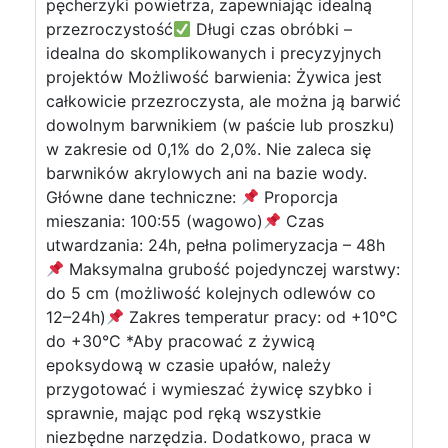
pęcherzyki powietrza, zapewniając idealną
przezroczystość
Długi czas obróbki –
idealna do skomplikowanych i precyzyjnych
projektów Możliwość barwienia: Żywica jest
całkowicie przezroczysta, ale można ją barwić
dowolnym barwnikiem (w paście lub proszku)
w zakresie od 0,1% do 2,0%. Nie zaleca się
barwników akrylowych ani na bazie wody.
Główne dane techniczne:
Proporcja
mieszania: 100:55 (wagowo)
Czas
utwardzania: 24h, pełna polimeryzacja – 48h
Maksymalna grubość pojedynczej warstwy:
do 5 cm (możliwość kolejnych odlewów co
12–24h)
Zakres temperatur pracy: od +10°C
do +30°C *Aby pracować z żywicą
epoksydową w czasie upałów, należy
przygotować i wymieszać żywicę szybko i
sprawnie, mając pod ręką wszystkie
niezbędne narzędzia. Dodatkowo, praca w