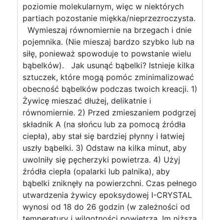
poziomie molekularnym, więc w niektórych
partiach pozostanie miękka/nieprzezroczysta.
Wymieszaj równomiernie na brzegach i dnie
pojemnika. (Nie mieszaj bardzo szybko lub na
siłę, ponieważ spowoduje to powstanie wielu
bąbelków). Jak usunąć bąbelki? Istnieje kilka
sztuczek, które mogą pomóc zminimalizować
obecność bąbelków podczas twoich kreacji. 1)
Żywicę mieszać dłużej, delikatnie i
równomiernie. 2) Przed zmieszaniem podgrzej
składnik A (na słońcu lub za pomocą źródła
ciepła), aby stał się bardziej płynny i łatwiej
uszły bąbelki. 3) Odstaw na kilka minut, aby
uwolniły się pęcherzyki powietrza. 4) Użyj
źródła ciepła (opalarki lub palnika), aby
bąbelki zniknęły na powierzchni. Czas pełnego
utwardzenia żywicy epoksydowej I-CRYSTAL
wynosi od 18 do 26 godzin (w zależności od
temperatury i wilgotności powietrza. Im niższa