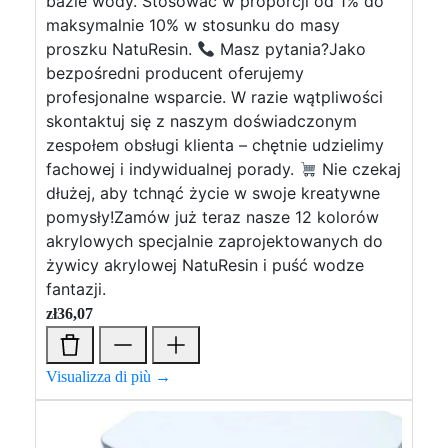
bazie wody. Stosować w proporcji od 1% do
maksymalnie 10% w stosunku do masy
proszku NatuResin.
Masz pytania?Jako
bezpośredni producent oferujemy
profesjonalne wsparcie. W razie wątpliwości
skontaktuj się z naszym doświadczonym
zespołem obsługi klienta – chętnie udzielimy
fachowej i indywidualnej porady.
Nie czekaj
dłużej, aby tchnąć życie w swoje kreatywne
pomysły!Zamów już teraz nasze 12 kolorów
akrylowych specjalnie zaprojektowanych do
żywicy akrylowej NatuResin i puść wodze
fantazji.
zł
36,07
Visualizza di più →