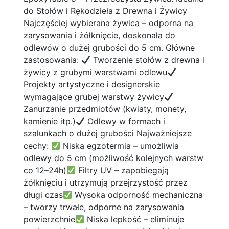
do Stołów i Rękodzieła z Drewna i Żywicy
Najczęściej wybierana żywica – odporna na
zarysowania i żółknięcie, doskonała do
odlewów o dużej grubości do 5 cm. Główne
zastosowania:
Tworzenie stołów z drewna i
żywicy z grubymi warstwami odlewu
Projekty artystyczne i designerskie
wymagające grubej warstwy żywicy
Zanurzanie przedmiotów (kwiaty, monety,
kamienie itp.)
Odlewy w formach i
szalunkach o dużej grubości Najważniejsze
cechy:
Niska egzotermia – umożliwia
odlewy do 5 cm (możliwość kolejnych warstw
co 12–24h)
Filtry UV – zapobiegają
żółknięciu i utrzymują przejrzystość przez
długi czas
Wysoka odporność mechaniczna
– tworzy trwałe, odporne na zarysowania
powierzchnie
Niska lepkość – eliminuje