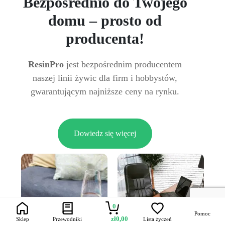
Bezpośrednio do Twojego
domu – prosto od
producenta!
ResinPro
jest bezpośrednim producentem
naszej linii żywic dla firm i hobbystów,
gwarantującym najniższe ceny na rynku.
Dowiedz się więcej
0
Pomoc
zł
0,00
Sklep
Przewodniki
Lista życzeń