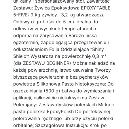
unikalny i spersonalizowany stół. Zawartość
Zestawu: Żywica Epoksydowa EPOXYTABLE
5-FIVE: 9 kg żywicy i 3,2 kg utwardzacza
Odlewy o grubości do 5 cm Idealna do
odlewów w wysokich temperaturach i
odporna na zarysowania Bardzo niska
egzotermia, zapobiegająca przegrzewaniu i
odkształceniom Folia Oddzielająca “Shiny
Shield”: Wystarcza na powierzchnię 0,3 m²
(dla ZESTAWU BEGINNER) Można nakładać na
każdą powierzchnię, łatwo usuwalna Tworzy
błyszczącą powierzchnię bez pęcherzyków
powietrza Silikonowa Pasta Nietoksyczna: Do
uszczelniania (500 g) Łatwa do wymieszania i
aplikacji, całkowicie nietoksyczna Zestaw
Polerujący: Zestaw dysków polerskich Mirka +
pasta polerska EpoxyPolish Do perfekcyjnej
polerowania ręcznego lub przy użyciu polerki
orbitalnej Szczegółowa Instrukcja: Krok po