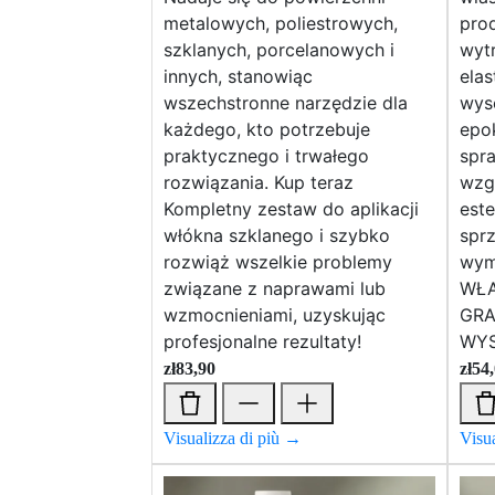
metalowych, poliestrowych,
prod
szklanych, porcelanowych i
wytr
innych, stanowiąc
elas
wszechstronne narzędzie dla
wyso
każdego, kto potrzebuje
epo
praktycznego i trwałego
spr
rozwiązania. Kup teraz
wzgl
Kompletny zestaw do aplikacji
est
włókna szklanego i szybko
spr
rozwiąż wszelkie problemy
wym
związane z naprawami lub
WŁA
wzmocnieniami, uzyskując
GRA
profesjonalne rezultaty!
WYS
zł
83,90
zł
54
Visualizza di più →
Visu