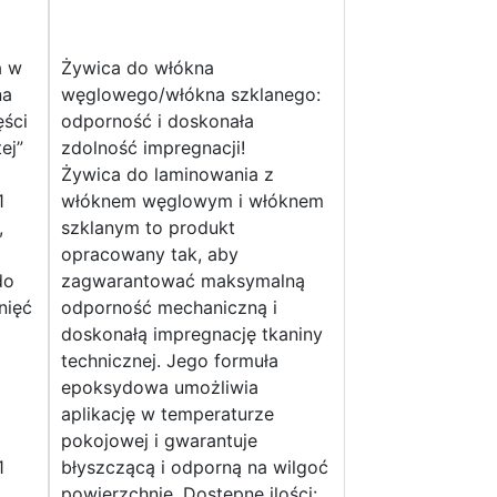
a w
Żywica do włókna
na
węglowego/włókna szklanego:
ęści
odporność i doskonała
ej”
zdolność impregnacji!
Żywica do laminowania z
1
włóknem węglowym i włóknem
,
szklanym to produkt
opracowany tak, aby
do
zagwarantować maksymalną
nięć
odporność mechaniczną i
doskonałą impregnację tkaniny
technicznej. Jego formuła
epoksydowa umożliwia
aplikację w temperaturze
pokojowej i gwarantuje
1
błyszczącą i odporną na wilgoć
,
powierzchnię. Dostępne ilości: