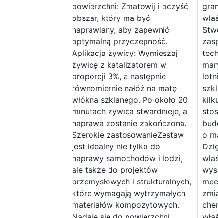
powierzchni: Zmatowij i oczyść
gram
obszar, który ma być
wła
naprawiany, aby zapewnić
Stw
optymalną przyczepność.
zas
Aplikacja żywicy: Wymieszaj
tech
żywicę z katalizatorem w
mar
proporcji 3%, a następnie
lotn
równomiernie nałóż na matę
szkl
włókna szklanego. Po około 20
kilk
minutach żywica stwardnieje, a
sto
naprawa zostanie zakończona.
bud
Szerokie zastosowanieZestaw
o ma
jest idealny nie tylko do
Dzi
naprawy samochodów i łodzi,
właś
ale także do projektów
wys
przemysłowych i strukturalnych,
mec
które wymagają wytrzymałych
zmia
materiałów kompozytowych.
che
Nadaje się do powierzchni
wła