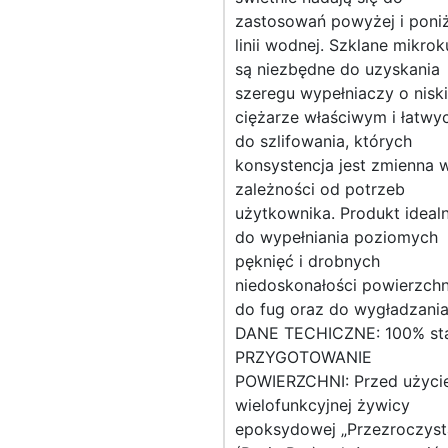
zastosowań powyżej i poniż
linii wodnej. Szklane mikrok
są niezbędne do uzyskania
szeregu wypełniaczy o nisk
ciężarze właściwym i łatwy
do szlifowania, których
konsystencja jest zmienna 
zależności od potrzeb
użytkownika. Produkt ideal
do wypełniania poziomych
pęknięć i drobnych
niedoskonałości powierzchn
do fug oraz do wygładzania
DANE TECHICZNE: 100% sta
PRZYGOTOWANIE
POWIERZCHNI: Przed użyc
wielofunkcyjnej żywicy
epoksydowej „Przezroczyst