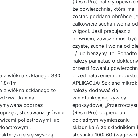
(Resin Pro) należy upewnić s
że powierzchnia, która ma
zostać poddana obróbce, je
całkowicie sucha i wolna od
wilgoci. Jeśli pracujesz z
drewnem, zawsze musi być
czyste, suche i wolne od ol
i / lub benzyny itp. Ponadto
należy pamiętać o dokładn
przeszlifowaniu powierzchn
a z włókna szklanego 380
przed nałożeniem produktu.
 1.8x1m
APLIKACJA: Szklane mikroku
a z włókna szklanego to
należy dodawać do
wdziwa tkanina
wielofunkcyjnej żywicy
zymywana poprzez
epoksydowej „Przezroczyst
doprzęd, stosowana głównie
(Resin Pro) dopiero po
wicami poliestrowymi lub
dokładnym wymieszaniu
yloestrowymi.
składnika A ze składnikiem
rakteryzuje się wysoką
stosunku 100: 60 (wagowo)