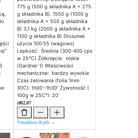
775 g (500 g składnika A + 275
cą,
g składnika B). 1550 g (1000 g
do
składnika A + 550 g składnika
B) 3,1 kg (2000 g składnika A +
1100 g składnika B) Stosunek
ęści
użycia 100:55 (wagowo)
ej”
Lepkość: Średnia (300-400 cps
w 25°C) Żółknięcie: niskie
3
(Gardner 1) Właściwości
k
mechaniczne: bardzo wysokie
Czas żelowania (folia 1mm
be
30C): 1h00'-1h30' Żywotność (
100g w 25C°): 20'
zł
82,07
Visualizza di più →