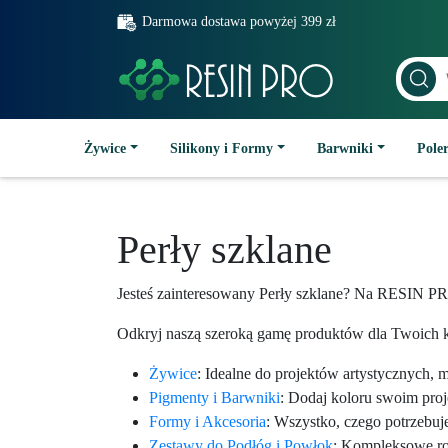
Darmowa dostawa powyżej 399 zł
Żywice
Silikony i Formy
Barwniki
Poler
Perły szklane
Jesteś zainteresowany Perły szklane? Na RESIN PRO
Odkryj naszą szeroką gamę produktów dla Twoich k
Żywice
: Idealne do projektów artystycznych, 
Pigmenty i Barwniki
: Dodaj koloru swoim pro
Formy i Akcesoria
: Wszystko, czego potrzebuj
Zestawy do Podłóg i Powłok
: Kompleksowe roz