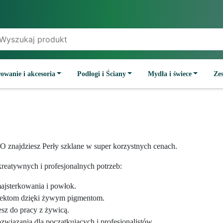
owanie i akcesoria
Podłogi i Ściany
Mydła i świece
Ze
 znajdziesz Perły szklane w super korzystnych cenach.
reatywnych i profesjonalnych potrzeb:
majsterkowania i powłok.
jektom dzięki żywym pigmentom.
esz do pracy z żywicą.
wiązania dla początkujących i profesjonalistów.