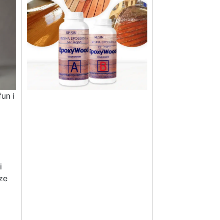
un i
i
ze