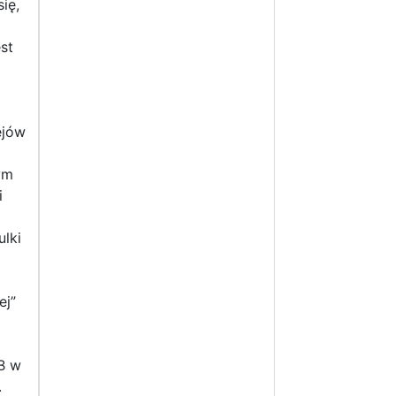
ię,
st
ejów
ym
i
lki
ej”
 B w
.