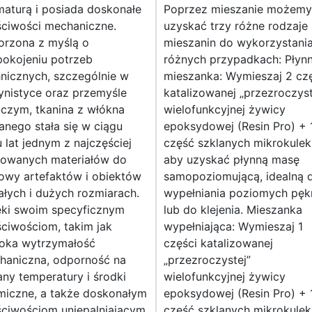
aturą i posiada doskonałe
Poprzez mieszanie możemy
ściwości mechaniczne.
uzyskać trzy różne rodzaje
orzona z myślą o
mieszanin do wykorzystani
pokojeniu potrzeb
różnych przypadkach: Płyn
nicznych, szczególnie w
mieszanka: Wymieszaj 2 cz
ynistyce oraz przemyśle
katalizowanej „przezroczyst
iczym, tkanina z włókna
wielofunkcyjnej żywicy
anego stała się w ciągu
epoksydowej (Resin Pro) + 
u lat jednym z najczęściej
część szklanych mikrokulek
sowanych materiałów do
aby uzyskać płynną masę
owy artefaktów i obiektów
samopoziomującą, idealną 
łych i dużych rozmiarach.
wypełniania poziomych pęk
ęki swoim specyficznym
lub do klejenia. Mieszanka
ciwościom, takim jak
wypełniająca: Wymieszaj 1
oka wytrzymałość
części katalizowanej
haniczna, odporność na
„przezroczystej”
ny temperatury i środki
wielofunkcyjnej żywicy
miczne, a także doskonałym
epoksydowej (Resin Pro) + 
ściwościom uniepalniającym,
część szklanych mikrokulek