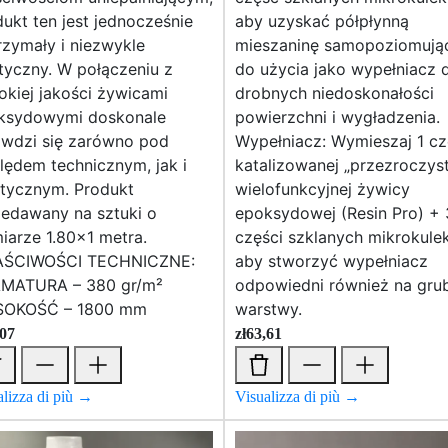
ukt ten jest jednocześnie
aby uzyskać półpłynną
zymały i niezwykle
mieszaninę samopoziomują
tyczny. W połączeniu z
do użycia jako wypełniacz 
kiej jakości żywicami
drobnych niedoskonałości
ksydowymi doskonale
powierzchni i wygładzenia.
awdzi się zarówno pod
Wypełniacz: Wymieszaj 1 cz
ędem technicznym, jak i
katalizowanej „przezroczyst
etycznym. Produkt
wielofunkcyjnej żywicy
zedawany na sztuki o
epoksydowej (Resin Pro) + 
iarze 1.80x1 metra.
części szklanych mikrokule
ŚCIWOŚCI TECHNICZNE:
aby stworzyć wypełniacz
MATURA – 380 gr/m²
odpowiedni również na gru
OKOŚĆ – 1800 mm
warstwy.
,07
zł
63,61
alizza di più →
Visualizza di più →