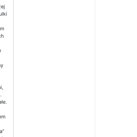
ej
ulki
im
ch
w
ny
i,
.
łe.
iem
a”