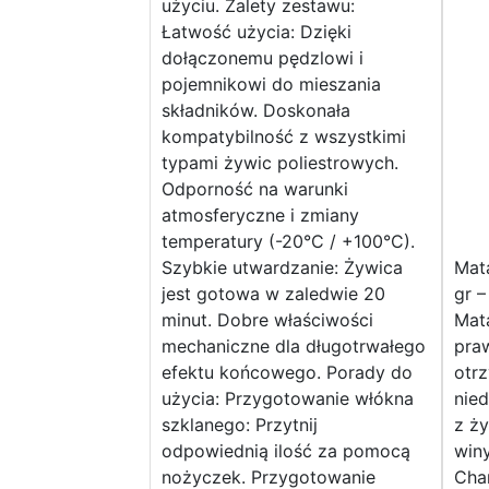
użyciu. Zalety zestawu:
Łatwość użycia: Dzięki
dołączonemu pędzlowi i
pojemnikowi do mieszania
składników. Doskonała
kompatybilność z wszystkimi
typami żywic poliestrowych.
Odporność na warunki
atmosferyczne i zmiany
temperatury (-20°C / +100°C).
Szybkie utwardzanie: Żywica
Mat
jest gotowa w zaledwie 20
gr –
minut. Dobre właściwości
Mat
mechaniczne dla długotrwałego
pra
efektu końcowego. Porady do
otr
użycia: Przygotowanie włókna
nie
szklanego: Przytnij
z ży
odpowiednią ilość za pomocą
win
nożyczek. Przygotowanie
Cha