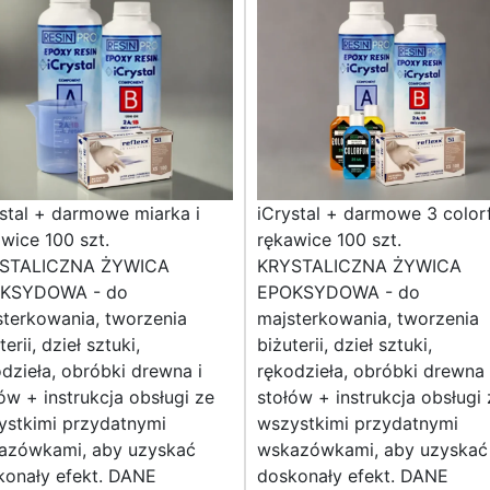
stal + darmowe miarka i
iCrystal + darmowe 3 colorf
wice 100 szt.
rękawice 100 szt.
STALICZNA ŻYWICA
KRYSTALICZNA ŻYWICA
KSYDOWA - do
EPOKSYDOWA - do
terkowania, tworzenia
majsterkowania, tworzenia
terii, dzieł sztuki,
biżuterii, dzieł sztuki,
dzieła, obróbki drewna i
rękodzieła, obróbki drewna 
ów + instrukcja obsługi ze
stołów + instrukcja obsługi 
ystkimi przydatnymi
wszystkimi przydatnymi
azówkami, aby uzyskać
wskazówkami, aby uzyskać
konały efekt. DANE
doskonały efekt. DANE