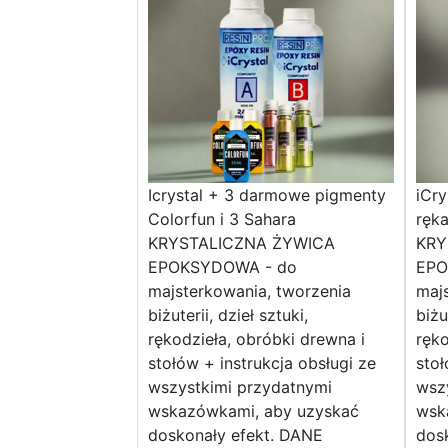
Icrystal + 3 darmowe pigmenty
iCry
Colorfun i 3 Sahara
ręka
KRYSTALICZNA ŻYWICA
KRY
EPOKSYDOWA - do
EPO
majsterkowania, tworzenia
majs
biżuterii, dzieł sztuki,
biżu
rękodzieła, obróbki drewna i
ręko
stołów + instrukcja obsługi ze
stoł
wszystkimi przydatnymi
wsz
wskazówkami, aby uzyskać
wsk
doskonały efekt. DANE
dos