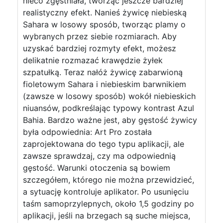
nieco zgęstniała, tworząc jeszcze bardziej
realistyczny efekt. Nanieś żywicę niebieską
Sahara w losowy sposób, tworząc plamy o
wybranych przez siebie rozmiarach. Aby
uzyskać bardziej rozmyty efekt, możesz
delikatnie rozmazać krawędzie żyłek
szpatułką. Teraz nałóż żywicę zabarwioną
fioletowym Sahara i niebieskim barwnikiem
(zawsze w losowy sposób) wokół niebieskich
niuansów, podkreślając typowy kontrast Azul
Bahia. Bardzo ważne jest, aby gęstość żywicy
była odpowiednia: Art Pro została
zaprojektowana do tego typu aplikacji, ale
zawsze sprawdzaj, czy ma odpowiednią
gęstość. Warunki otoczenia są bowiem
szczegółem, którego nie można przewidzieć,
a sytuację kontroluje aplikator. Po usunięciu
taśm samoprzylepnych, około 1,5 godziny po
aplikacji, jeśli na brzegach są suche miejsca,