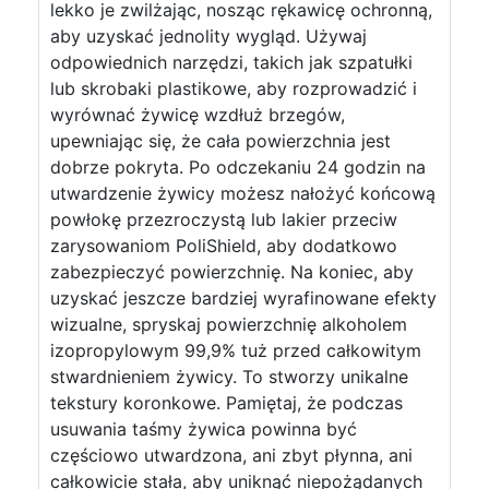
lekko je zwilżając, nosząc rękawicę ochronną,
aby uzyskać jednolity wygląd. Używaj
odpowiednich narzędzi, takich jak szpatułki
lub skrobaki plastikowe, aby rozprowadzić i
wyrównać żywicę wzdłuż brzegów,
upewniając się, że cała powierzchnia jest
dobrze pokryta. Po odczekaniu 24 godzin na
utwardzenie żywicy możesz nałożyć końcową
powłokę przezroczystą lub lakier przeciw
zarysowaniom PoliShield, aby dodatkowo
zabezpieczyć powierzchnię. Na koniec, aby
uzyskać jeszcze bardziej wyrafinowane efekty
wizualne, spryskaj powierzchnię alkoholem
izopropylowym 99,9% tuż przed całkowitym
stwardnieniem żywicy. To stworzy unikalne
tekstury koronkowe. Pamiętaj, że podczas
usuwania taśmy żywica powinna być
częściowo utwardzona, ani zbyt płynna, ani
całkowicie stała, aby uniknąć niepożądanych