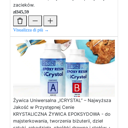
zacieków.
zł
345,59
Visualizza di più →
Żywica Uniwersalna „ICRYSTAL” – Najwyższa
Jakość w Przystępnej Cenie
KRYSTALICZNA ŻYWICA EPOKSYDOWA - do
majsterkowania, tworzenia biżuterii, dzieł
sztuki, rękodzieła, obróbki drewna i stołów +