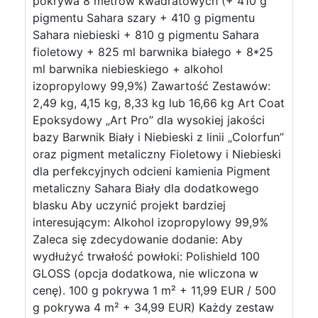
pokrywa 8 metrów kwadratowych (+ 410 g
pigmentu Sahara szary + 410 g pigmentu
Sahara niebieski + 810 g pigmentu Sahara
fioletowy + 825 ml barwnika białego + 8*25
ml barwnika niebieskiego + alkohol
izopropylowy 99,9%) Zawartość Zestawów:
2,49 kg, 4,15 kg, 8,33 kg lub 16,66 kg Art Coat
Epoksydowy „Art Pro” dla wysokiej jakości
bazy Barwnik Biały i Niebieski z linii „Colorfun”
oraz pigment metaliczny Fioletowy i Niebieski
dla perfekcyjnych odcieni kamienia Pigment
metaliczny Sahara Biały dla dodatkowego
blasku Aby uczynić projekt bardziej
interesującym: Alkohol izopropylowy 99,9%
Zaleca się zdecydowanie dodanie: Aby
wydłużyć trwałość powłoki: Polishield 100
GLOSS (opcja dodatkowa, nie wliczona w
cenę). 100 g pokrywa 1 m² + 11,99 EUR / 500
g pokrywa 4 m² + 34,99 EUR) Każdy zestaw