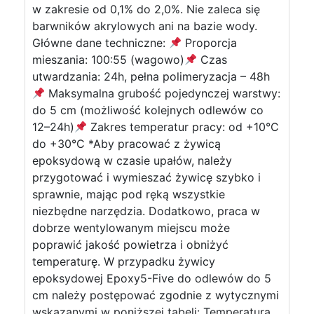
w zakresie od 0,1% do 2,0%. Nie zaleca się
barwników akrylowych ani na bazie wody.
Główne dane techniczne:
Proporcja
mieszania: 100:55 (wagowo)
Czas
utwardzania: 24h, pełna polimeryzacja – 48h
Maksymalna grubość pojedynczej warstwy:
do 5 cm (możliwość kolejnych odlewów co
12–24h)
Zakres temperatur pracy: od +10°C
do +30°C *Aby pracować z żywicą
epoksydową w czasie upałów, należy
przygotować i wymieszać żywicę szybko i
sprawnie, mając pod ręką wszystkie
niezbędne narzędzia. Dodatkowo, praca w
dobrze wentylowanym miejscu może
poprawić jakość powietrza i obniżyć
temperaturę. W przypadku żywicy
epoksydowej Epoxy5-Five do odlewów do 5
cm należy postępować zgodnie z wytycznymi
wskazanymi w poniższej tabeli: Temperatura