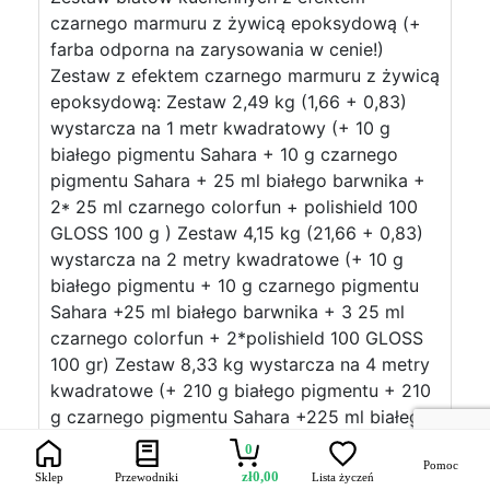
czarnego marmuru z żywicą epoksydową (+
farba odporna na zarysowania w cenie!)
Zestaw z efektem czarnego marmuru z żywicą
epoksydową: Zestaw 2,49 kg (1,66 + 0,83)
wystarcza na 1 metr kwadratowy (+ 10 g
białego pigmentu Sahara + 10 g czarnego
pigmentu Sahara + 25 ml białego barwnika +
2* 25 ml czarnego colorfun + polishield 100
GLOSS 100 g ) Zestaw 4,15 kg (21,66 + 0,83)
wystarcza na 2 metry kwadratowe (+ 10 g
białego pigmentu + 10 g czarnego pigmentu
Sahara +25 ml białego barwnika + 3 25 ml
czarnego colorfun + 2*polishield 100 GLOSS
100 gr) Zestaw 8,33 kg wystarcza na 4 metry
kwadratowe (+ 210 g białego pigmentu + 210
g czarnego pigmentu Sahara +225 ml białego
barwnika + 5 24 ml czarnego colorfun +
0
polishield 100 GLOSS 500 g) Zestaw 16,66 kg
Pomoc
zł
0,00
Sklep
Przewodniki
Lista życzeń