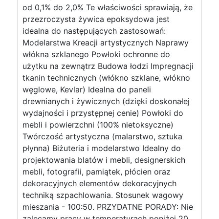
od 0,1% do 2,0% Te właściwości sprawiają, że
przezroczysta żywica epoksydowa jest
idealna do następujących zastosowań:
Modelarstwa Kreacji artystycznych Naprawy
włókna szklanego Powłoki ochronne do
użytku na zewnątrz Budowa łodzi Impregnacji
tkanin technicznych (włókno szklane, włókno
węglowe, Kevlar) Idealna do paneli
drewnianych i żywicznych (dzięki doskonałej
wydajności i przystępnej cenie) Powłoki do
mebli i powierzchni (100% nietoksyczne)
Twórczość artystyczna (malarstwo, sztuka
płynna) Biżuteria i modelarstwo Idealny do
projektowania blatów i mebli, designerskich
mebli, fotografii, pamiątek, płócien oraz
dekoracyjnych elementów dekoracyjnych
techniką szpachlowania. Stosunek wagowy
mieszania - 100:50. PRZYDATNE PORADY: Nie
zalecamy pracy w temperaturach poniżej 20