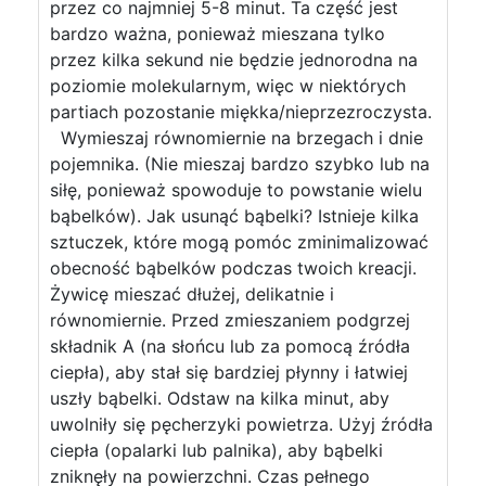
przez co najmniej 5-8 minut. Ta część jest
bardzo ważna, ponieważ mieszana tylko
przez kilka sekund nie będzie jednorodna na
poziomie molekularnym, więc w niektórych
partiach pozostanie miękka/nieprzezroczysta.
Wymieszaj równomiernie na brzegach i dnie
pojemnika. (Nie mieszaj bardzo szybko lub na
siłę, ponieważ spowoduje to powstanie wielu
bąbelków). Jak usunąć bąbelki? Istnieje kilka
sztuczek, które mogą pomóc zminimalizować
obecność bąbelków podczas twoich kreacji.
Żywicę mieszać dłużej, delikatnie i
równomiernie. Przed zmieszaniem podgrzej
składnik A (na słońcu lub za pomocą źródła
ciepła), aby stał się bardziej płynny i łatwiej
uszły bąbelki. Odstaw na kilka minut, aby
uwolniły się pęcherzyki powietrza. Użyj źródła
ciepła (opalarki lub palnika), aby bąbelki
zniknęły na powierzchni. Czas pełnego