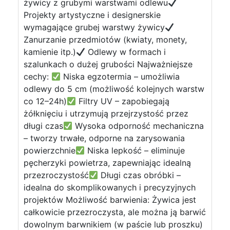
żywicy z grubymi warstwami odlewu
Projekty artystyczne i designerskie
wymagające grubej warstwy żywicy
Zanurzanie przedmiotów (kwiaty, monety,
kamienie itp.)
Odlewy w formach i
szalunkach o dużej grubości Najważniejsze
cechy:
Niska egzotermia – umożliwia
odlewy do 5 cm (możliwość kolejnych warstw
co 12–24h)
Filtry UV – zapobiegają
żółknięciu i utrzymują przejrzystość przez
długi czas
Wysoka odporność mechaniczna
– tworzy trwałe, odporne na zarysowania
powierzchnie
Niska lepkość – eliminuje
pęcherzyki powietrza, zapewniając idealną
przezroczystość
Długi czas obróbki –
idealna do skomplikowanych i precyzyjnych
projektów Możliwość barwienia: Żywica jest
całkowicie przezroczysta, ale można ją barwić
dowolnym barwnikiem (w paście lub proszku)