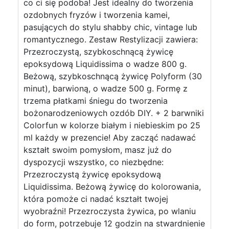
co ci się podoba! Jest idealny do tworzenia
ozdobnych fryzów i tworzenia kamei,
pasujących do stylu shabby chic, vintage lub
romantycznego. Zestaw Restylizacji zawiera:
Przezroczystą, szybkoschnącą żywicę
epoksydową Liquidissima o wadze 800 g.
Beżową, szybkoschnącą żywicę Polyform (30
minut), barwioną, o wadze 500 g. Formę z
trzema płatkami śniegu do tworzenia
bożonarodzeniowych ozdób DIY. + 2 barwniki
Colorfun w kolorze białym i niebieskim po 25
ml każdy w prezencie! Aby zacząć nadawać
kształt swoim pomysłom, masz już do
dyspozycji wszystko, co niezbędne:
Przezroczystą żywicę epoksydową
Liquidissima. Beżową żywicę do kolorowania,
która pomoże ci nadać kształt twojej
wyobraźni! Przezroczysta żywica, po wlaniu
do form, potrzebuje 12 godzin na stwardnienie