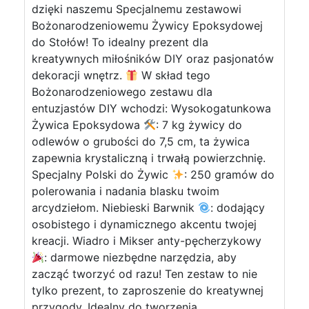
dzięki naszemu Specjalnemu zestawowi
Bożonarodzeniowemu Żywicy Epoksydowej
do Stołów! To idealny prezent dla
kreatywnych miłośników DIY oraz pasjonatów
dekoracji wnętrz.
W skład tego
Bożonarodzeniowego zestawu dla
entuzjastów DIY wchodzi: Wysokogatunkowa
Żywica Epoksydowa
: 7 kg żywicy do
odlewów o grubości do 7,5 cm, ta żywica
zapewnia krystaliczną i trwałą powierzchnię.
Specjalny Polski do Żywic
: 250 gramów do
polerowania i nadania blasku twoim
arcydziełom. Niebieski Barwnik
: dodający
osobistego i dynamicznego akcentu twojej
kreacji. Wiadro i Mikser anty-pęcherzykowy
: darmowe niezbędne narzędzia, aby
zacząć tworzyć od razu! Ten zestaw to nie
tylko prezent, to zaproszenie do kreatywnej
przygody. Idealny do tworzenia