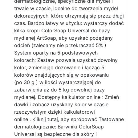
dermatologicznie, specyficzne dla mydeł i
trwałe w czasie, idealne do tworzenia mydeł
dekoracyjnych, które utrzymują się przez długi
czas. Bardzo łatwy w użyciu: wystarczy dodać
kilka kropli ColorSoap Universal do bazy
mydlanej ArtSoap, aby uzyskać pożądany
odcień (zalecamy nie przekraczać 5% )
System oparty na 5 podstawowych
kolorach: Zestaw pozwala uzyskać dowolny
kolor, zmieniając dozowanie i łącząc 5
kolorów znajdujących się w opakowaniu
(po 30 g ) w ilości wystarczającej do
zabarwienia aż do 5 kg dowolnej bazy
mydlanej. Dostępny kalkulator online : Zmień
dawki i zobacz uzyskany kolor w czasie
rzeczywistym dzięki kalkulatorowi
online . Kliknij tutaj, aby spróbować Testowane
dermatologicznie: Barwniki ColorSoap
Universal są bezpieczne dla skóry i