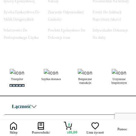
żywicy Epoksydowej
Naroży
Powierzchnie Na Schody
Żywica Epoksydowa Do
Znaczenie Odpowiedniej
Formy Do Animacji
Mebli Designerskich
Grubości
Najwyższej Jakości
Właściwości Do
Powłoki Epoksydowe Do
Indywidualne Dekoracje
Profesjonalnego Użytku
Dekoracji ścian
Na śluby
Trustpilot
Szybka dostawa
Bezpieczne
Uczynione
transakcje
bezpiecznym
Łączność
Przydatne linki
0
Pomoc
zł
0,00
Sklep
Przewodniki
Lista życzeń