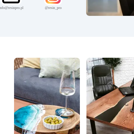
info@resinpro.pl
@resin_pro