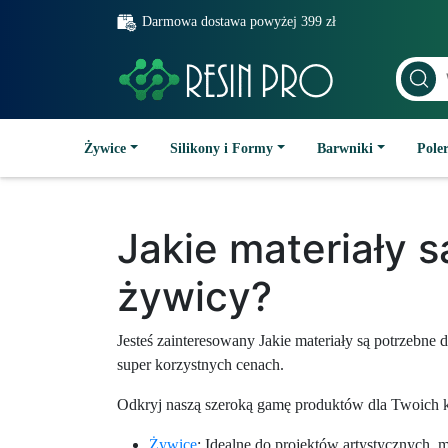
Darmowa dostawa powyżej 399 zł
Żywice
Silikony i Formy
Barwniki
Poler
Jakie materiały 
żywicy?
Jesteś zainteresowany Jakie materiały są potrzeb
super korzystnych cenach.
Odkryj naszą szeroką gamę produktów dla Twoich k
Żywice
: Idealne do projektów artystycznych, 