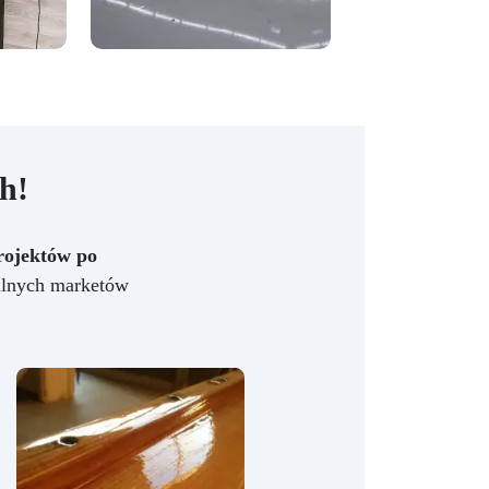
h!
rojektów po
alnych marketów