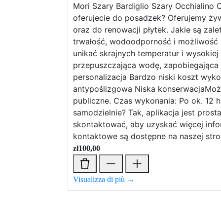
Mori Szary Bardiglio Szary Occhialino
oferujecie do posadzek? Oferujemy ż
oraz do renowacji płytek. Jakie są zal
trwałość, wodoodporność i możliwość p
unikać skrajnych temperatur i wysokie
przepuszczająca wodę, zapobiegająca z
personalizacja Bardzo niski koszt wy
antypoślizgowa Niska konserwacjaMożliw
publiczne. Czas wykonania: Po ok. 12
samodzielnie? Tak, aplikacja jest pros
skontaktować, aby uzyskać więcej info
kontaktowe są dostępne na naszej stro
zł
100,00
Visualizza di più →