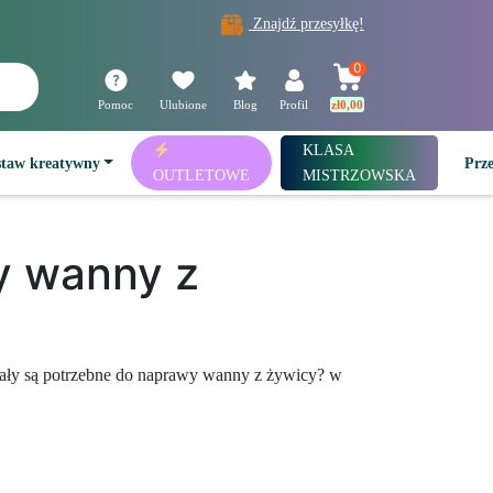
Znajdź przesyłkę!
0
Pomoc
Ulubione
Blog
Profil
zł
0,00
KLASA
staw kreatywny
Prz
OUTLETOWE
MISTRZOWSKA
y wanny z
iały są potrzebne do naprawy wanny z żywicy? w