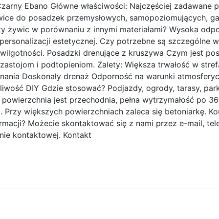
 Czarny Ebano Główne właściwości: Najczęściej zadawane p
ywice do posadzek przemysłowych, samopoziomujących, ga
ety żywic w porównaniu z innymi materiałami? Wysoka odpo
ersonalizacji estetycznej. Czy potrzebne są szczególne w
j wilgotności. Posadzki drenujące z kruszywa Czym jest p
astojom i podtopieniom. Zalety: Większa trwałość w stre
konania Doskonały drenaż Odporność na warunki atmosferyc
ość DIY Gdzie stosować? Podjazdy, ogrody, tarasy, parking
 h powierzchnia jest przechodnia, pełna wytrzymałość po 
ta. Przy większych powierzchniach zaleca się betoniarkę. 
rmacji? Możecie skontaktować się z nami przez e-mail, te
nie kontaktowej. Kontakt