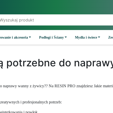
owanie i akcesoria
Podłogi i Ściany
Mydła i świece
Ze
są potrzebne do napraw
ne do naprawy wanny z żywicy?? Na RESIN PRO znajdziesz Jakie mater
reatywnych i profesjonalnych potrzeb:
majsterkowania i powłok.