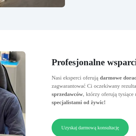
Profesjonalne wsparci
Nasi eksperci oferują
darmowe dorad
zagwarantować Ci oczekiwany rezult
sprzedawców
, którzy oferują tysiąc
specjalistami od żywic!
Uzyskaj darmową konsultację