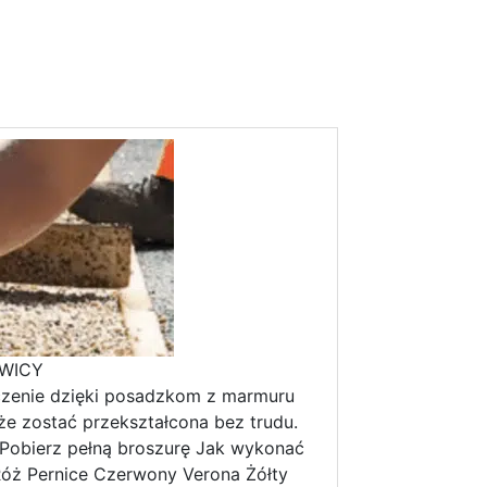
YWICY
oczenie dzięki posadzkom z marmuru
e zostać przekształcona bez trudu.
ę Pobierz pełną broszurę Jak wykonać
 Róż Pernice Czerwony Verona Żółty