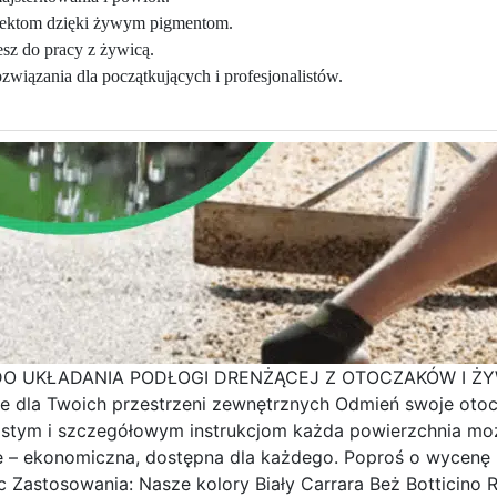
jektom dzięki żywym pigmentom.
esz do pracy z żywicą.
wiązania dla początkujących i profesjonalistów.
DO UKŁADANIA PODŁOGI DRENŻĄCEJ Z OTOCZAKÓW I Ż
nie dla Twoich przestrzeni zewnętrznych Odmień swoje ot
rostym i szczegółowym instrukcjom każda powierzchnia moż
jsze – ekonomiczna, dostępna dla każdego. Poproś o wycen
c Zastosowania: Nasze kolory Biały Carrara Beż Botticino