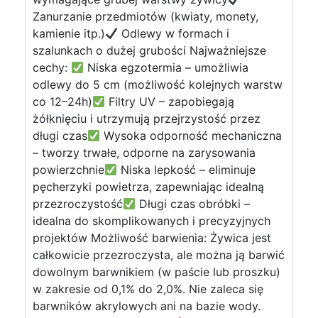
Zanurzanie przedmiotów (kwiaty, monety,
kamienie itp.)
Odlewy w formach i
szalunkach o dużej grubości Najważniejsze
cechy:
Niska egzotermia – umożliwia
odlewy do 5 cm (możliwość kolejnych warstw
co 12–24h)
Filtry UV – zapobiegają
żółknięciu i utrzymują przejrzystość przez
długi czas
Wysoka odporność mechaniczna
– tworzy trwałe, odporne na zarysowania
powierzchnie
Niska lepkość – eliminuje
pęcherzyki powietrza, zapewniając idealną
przezroczystość
Długi czas obróbki –
idealna do skomplikowanych i precyzyjnych
projektów Możliwość barwienia: Żywica jest
całkowicie przezroczysta, ale można ją barwić
dowolnym barwnikiem (w paście lub proszku)
w zakresie od 0,1% do 2,0%. Nie zaleca się
barwników akrylowych ani na bazie wody.