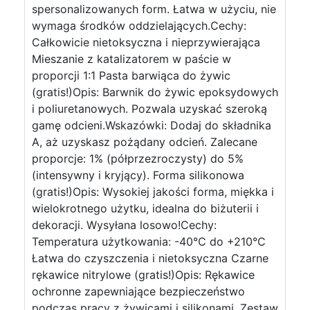
spersonalizowanych form. Łatwa w użyciu, nie
wymaga środków oddzielających.Cechy:
Całkowicie nietoksyczna i nieprzywierająca
Mieszanie z katalizatorem w paście w
proporcji 1:1 Pasta barwiąca do żywic
(gratis!)Opis: Barwnik do żywic epoksydowych
i poliuretanowych. Pozwala uzyskać szeroką
gamę odcieni.Wskazówki: Dodaj do składnika
A, aż uzyskasz pożądany odcień. Zalecane
proporcje: 1% (półprzezroczysty) do 5%
(intensywny i kryjący). Forma silikonowa
(gratis!)Opis: Wysokiej jakości forma, miękka i
wielokrotnego użytku, idealna do biżuterii i
dekoracji. Wysyłana losowo!Cechy:
Temperatura użytkowania: -40°C do +210°C
Łatwa do czyszczenia i nietoksyczna Czarne
rękawice nitrylowe (gratis!)Opis: Rękawice
ochronne zapewniające bezpieczeństwo
podczas pracy z żywicami i silikonami. Zestaw