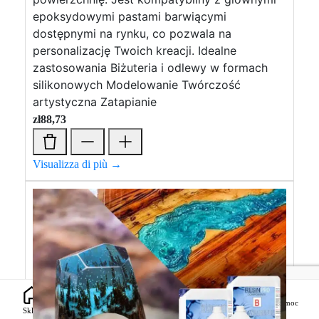
epoksydowymi pastami barwiącymi
dostępnymi na rynku, co pozwala na
personalizację Twoich kreacji. Idealne
zastosowania Biżuteria i odlewy w formach
silikonowych Modelowanie Twórczość
artystyczna Zatapianie
zł
88,73
Visualizza di più →
0
Pomoc
zł
0,00
Sklep
Przewodniki
Lista życzeń