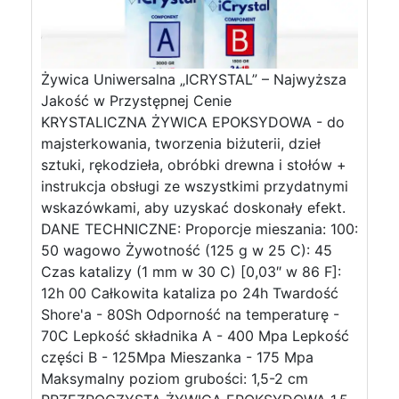
Żywica Uniwersalna „ICRYSTAL” – Najwyższa
Jakość w Przystępnej Cenie
KRYSTALICZNA ŻYWICA EPOKSYDOWA - do
majsterkowania, tworzenia biżuterii, dzieł
sztuki, rękodzieła, obróbki drewna i stołów +
instrukcja obsługi ze wszystkimi przydatnymi
wskazówkami, aby uzyskać doskonały efekt.
DANE TECHNICZNE: Proporcje mieszania: 100:
50 wagowo Żywotność (125 g w 25 C): 45
Czas katalizy (1 mm w 30 C) [0,03″ w 86 F]:
12h 00 Całkowita kataliza po 24h Twardość
Shore'a - 80Sh Odporność na temperaturę -
70C Lepkość składnika A - 400 Mpa Lepkość
części B - 125Mpa Mieszanka - 175 Mpa
Maksymalny poziom grubości: 1,5-2 cm