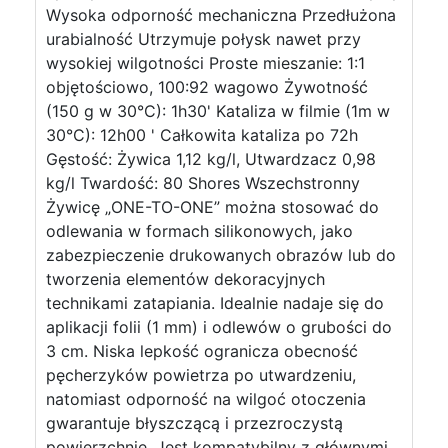
Wysoka odporność mechaniczna Przedłużona
urabialność Utrzymuje połysk nawet przy
wysokiej wilgotności Proste mieszanie: 1:1
objętościowo, 100:92 wagowo Żywotność
(150 g w 30°C): 1h30' Kataliza w filmie (1m w
30°C): 12h00 ' Całkowita kataliza po 72h
Gęstość: Żywica 1,12 kg/l, Utwardzacz 0,98
kg/l Twardość: 80 Shores Wszechstronny
Żywicę „ONE-TO-ONE” można stosować do
odlewania w formach silikonowych, jako
zabezpieczenie drukowanych obrazów lub do
tworzenia elementów dekoracyjnych
technikami zatapiania. Idealnie nadaje się do
aplikacji folii (1 mm) i odlewów o grubości do
3 cm. Niska lepkość ogranicza obecność
pęcherzyków powietrza po utwardzeniu,
natomiast odporność na wilgoć otoczenia
gwarantuje błyszczącą i przezroczystą
powierzchnię. Jest kompatybilny z głównymi