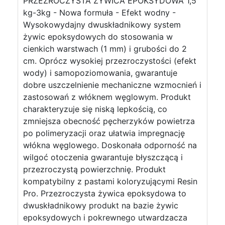
PRZEZROCZYSTA ŻYWICA EPOKSYDOWA 1,5
kg-3kg - Nowa formuła - Efekt wodny -
Wysokowydajny dwuskładnikowy system
żywic epoksydowych do stosowania w
cienkich warstwach (1 mm) i grubości do 2
cm. Oprócz wysokiej przezroczystości (efekt
wody) i samopoziomowania, gwarantuje
dobre uszczelnienie mechaniczne wzmocnień i
zastosowań z włóknem węglowym. Produkt
charakteryzuje się niską lepkością, co
zmniejsza obecność pęcherzyków powietrza
po polimeryzacji oraz ułatwia impregnację
włókna węglowego. Doskonała odporność na
wilgoć otoczenia gwarantuje błyszczącą i
przezroczystą powierzchnię. Produkt
kompatybilny z pastami koloryzującymi Resin
Pro. Przezroczysta żywica epoksydowa to
dwuskładnikowy produkt na bazie żywic
epoksydowych i pokrewnego utwardzacza