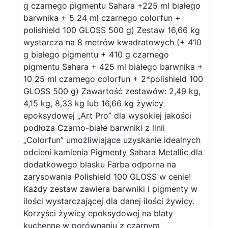
g czarnego pigmentu Sahara +225 ml białego
barwnika + 5 24 ml czarnego colorfun +
polishield 100 GLOSS 500 g) Zestaw 16,66 kg
wystarcza na 8 metrów kwadratowych (+ 410
g białego pigmentu + 410 g czarnego
pigmentu Sahara + 425 ml białego barwnika +
10 25 ml czarnego colorfun + 2*polishield 100
GLOSS 500 g) Zawartość zestawów: 2,49 kg,
4,15 kg, 8,33 kg lub 16,66 kg żywicy
epoksydowej „Art Pro” dla wysokiej jakości
podłoża Czarno-białe barwniki z linii
„Colorfun” umożliwiające uzyskanie idealnych
odcieni kamienia Pigmenty Sahara Metallic dla
dodatkowego blasku Farba odporna na
zarysowania Polishield 100 GLOSS w cenie!
Każdy zestaw zawiera barwniki i pigmenty w
ilości wystarczającej dla danej ilości żywicy.
Korzyści żywicy epoksydowej na blaty
kuchenne w porównaniu z czarnym