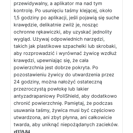
przewidywalny, a aplikator ma nad tym
kontrolę. Po usunięciu taśmy klejącej, około
1,5 godziny po aplikacji, jeśli pojawią się suche
krawędzie, delikatnie zwilż je, nosząc
ochronne rękawiczki, aby uzyskać jednolity
wygląd. Używaj odpowiednich narzędzi,
takich jak plastikowe szpachelki lub skrobaki,
aby rozprowadzić i wyrównać żywicę wzdłuż
krawędzi, upewniając się, że cała
powierzchnia jest dobrze pokryta. Po
pozostawieniu żywicy do utwardzenia przez
24 godziny, można nałożyć ostateczną
przezroczystą powłokę lub lakier
antyzadrapaniowy PoliShield, aby dodatkowo
chronić powierzchnię. Pamiętaj, że podczas
usuwania taśmy, żywica musi być częściowo
utwardzona, ani zbyt płynna, ani całkowicie
twarda, aby uniknąć niepożądanych zacieków.
zł
359,84