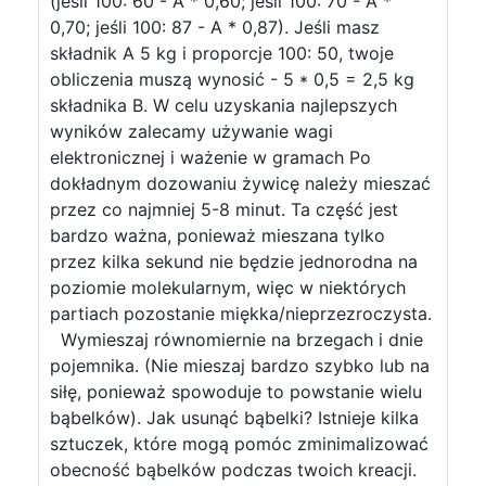
(jeśli 100: 60 - A * 0,60; jeśli 100: 70 - A *
0,70; jeśli 100: 87 - A * 0,87). Jeśli masz
składnik A 5 kg i proporcje 100: 50, twoje
obliczenia muszą wynosić - 5 * 0,5 = 2,5 kg
składnika B. W celu uzyskania najlepszych
wyników zalecamy używanie wagi
elektronicznej i ważenie w gramach Po
dokładnym dozowaniu żywicę należy mieszać
przez co najmniej 5-8 minut. Ta część jest
bardzo ważna, ponieważ mieszana tylko
przez kilka sekund nie będzie jednorodna na
poziomie molekularnym, więc w niektórych
partiach pozostanie miękka/nieprzezroczysta.
Wymieszaj równomiernie na brzegach i dnie
pojemnika. (Nie mieszaj bardzo szybko lub na
siłę, ponieważ spowoduje to powstanie wielu
bąbelków). Jak usunąć bąbelki? Istnieje kilka
sztuczek, które mogą pomóc zminimalizować
obecność bąbelków podczas twoich kreacji.