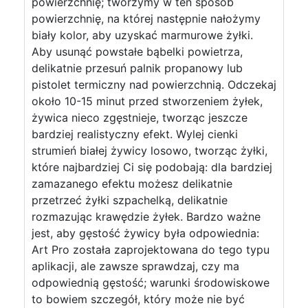
powierzchnię; tworzymy w ten sposób
powierzchnię, na której następnie nałożymy
biały kolor, aby uzyskać marmurowe żyłki.
Aby usunąć powstałe bąbelki powietrza,
delikatnie przesuń palnik propanowy lub
pistolet termiczny nad powierzchnią. Odczekaj
około 10-15 minut przed stworzeniem żyłek,
żywica nieco zgęstnieje, tworząc jeszcze
bardziej realistyczny efekt. Wylej cienki
strumień białej żywicy losowo, tworząc żyłki,
które najbardziej Ci się podobają: dla bardziej
zamazanego efektu możesz delikatnie
przetrzeć żyłki szpachelką, delikatnie
rozmazując krawędzie żyłek. Bardzo ważne
jest, aby gęstość żywicy była odpowiednia:
Art Pro została zaprojektowana do tego typu
aplikacji, ale zawsze sprawdzaj, czy ma
odpowiednią gęstość; warunki środowiskowe
to bowiem szczegół, który może nie być