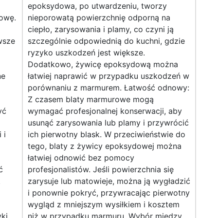
epoksydowa, po utwardzeniu, tworzy
łowę.
nieporowatą powierzchnię odporną na
ciepło, zarysowania i plamy, co czyni ją
wsze
szczególnie odpowiednią do kuchni, gdzie
ryzyko uszkodzeń jest większe.
Dodatkowo, żywicę epoksydową można
ne
łatwiej naprawić w przypadku uszkodzeń w
porównaniu z marmurem. Łatwość odnowy:
Z czasem blaty marmurowe mogą
yć
wymagać profesjonalnej konserwacji, aby
usunąć zarysowania lub plamy i przywrócić
 i
ich pierwotny blask. W przeciwieństwie do
tego, blaty z żywicy epoksydowej można
łatwiej odnowić bez pomocy
ć
profesjonalistów. Jeśli powierzchnia się
.
zarysuje lub matowieje, można ją wygładzić
i ponownie pokryć, przywracając pierwotny
wygląd z mniejszym wysiłkiem i kosztem
ki
niż w przypadku marmuru. Wybór między