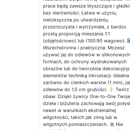
prace będą zawsze błyszczące i gładki
bez nierówności. Łatwa w użyciu,
nietoksyczna po utwardzeniu,
przezroczysta i wytrzymała, z bardzo
prostą proporcją mieszania 1:1
(objętościowo) lub (100:90 wagowo).
Wszechstronna i praktyczna: Możesz
używać jej do odlewów w silikonowych
formach, do ochrony wydrukowanych
obrazów lub do tworzenia dekoracyjny
elementów techniką inkrustacji. Idealna
zarówno do cienkich warstw (1 mm), jak
odlewów do 1,5 cm grubości.
Twórz
obaw: Dzięki żywicy One-to-One Twoj
dzieła i biżuteria zachowają swój połys
nawet w warunkach ekstremalnej
wilgotności, takich jak zimą lub w
wilgotnych pomieszczeniach.
Nie