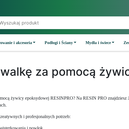
owanie i akcesoria
Podłogi i Ściany
Mydła i świece
Ze
walkę za pomocą żywi
 pomocą żywicy epoksydowej RESINPRO? Na RESIN PRO znajdziesz 
ach.
reatywnych i profesjonalnych potrzeb:
majsterkowania i powłok.