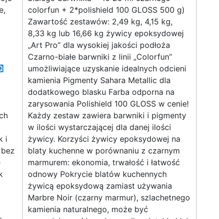
e,
colorfun + 2*polishield 100 GLOSS 500 g)
Zawartość zestawów: 2,49 kg, 4,15 kg,
8,33 kg lub 16,66 kg żywicy epoksydowej
„Art Pro” dla wysokiej jakości podłoża
Czarno-białe barwniki z linii „Colorfun”
umożliwiające uzyskanie idealnych odcieni
kamienia Pigmenty Sahara Metallic dla
dodatkowego blasku Farba odporna na
zarysowania Polishield 100 GLOSS w cenie!
ch
Każdy zestaw zawiera barwniki i pigmenty
w ilości wystarczającej dla danej ilości
 i
żywicy. Korzyści żywicy epoksydowej na
 bez
blaty kuchenne w porównaniu z czarnym
e
marmurem: ekonomia, trwałość i łatwość
k
odnowy Pokrycie blatów kuchennych
żywicą epoksydową zamiast używania
Marbre Noir (czarny marmur), szlachetnego
kamienia naturalnego, może być