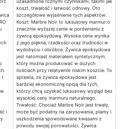
órz
uzasadnione różnymi czynnikami, takimi jak
koszt, trwałość i łatwość odnowy. Oto
wica
szczegółowe wyjaśnienie tych aspektów:
PRO
Koszt: Marbre Noir to luksusowy marmur o
u
znacznie wyższej cenie w porównaniu z
żywicą epoksydową. Wysoka cena wynika
ych
z jego piękna, rzadkości oraz trudności w
wydobyciu i obróbce. Żywica epoksydowa
jest natomiast materiałem syntetycznym,
o
który można produkować w dużych
h.
ilościach przy relatywnie niskim koszcie. To
 i
sprawia, że żywica epoksydowa jest
bardziej ekonomiczną opcją dla tych,
ne
którzy chcą uzyskać luksusowy wygląd bez
wysokiej ceny marmuru naturalnego.
Trwałość: Chociaż Marbre Noir jest trwały,
ść i
może być podatny na zarysowania, plamy i
by
uszkodzenia spowodowane kwasami z
powodu swojej porowatości. Żywica