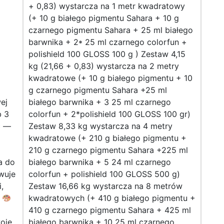
+ 0,83) wystarcza na 1 metr kwadratowy
(+ 10 g białego pigmentu Sahara + 10 g
czarnego pigmentu Sahara + 25 ml białego
barwnika + 2* 25 ml czarnego colorfun +
polishield 100 GLOSS 100 g ) Zestaw 4,15
kg (21,66 + 0,83) wystarcza na 2 metry
kwadratowe (+ 10 g białego pigmentu + 10
g czarnego pigmentu Sahara +25 ml
ej
białego barwnika + 3 25 ml czarnego
b 3
colorfun + 2*polishield 100 GLOSS 100 gr)
ć —
Zestaw 8,33 kg wystarcza na 4 metry
kwadratowe (+ 210 g białego pigmentu +
210 g czarnego pigmentu Sahara +225 ml
a do
białego barwnika + 5 24 ml czarnego
owuje
colorfun + polishield 100 GLOSS 500 g)
,
Zestaw 16,66 kg wystarcza na 8 metrów
!
kwadratowych (+ 410 g białego pigmentu +
410 g czarnego pigmentu Sahara + 425 ml
woje
białego barwnika + 10 25 ml czarnego