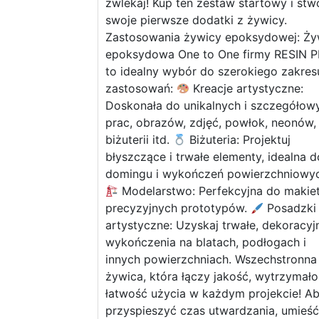
zwlekaj! Kup ten zestaw startowy i stw
swoje pierwsze dodatki z żywicy.
Zastosowania żywicy epoksydowej: Ży
epoksydowa One to One firmy RESIN 
to idealny wybór do szerokiego zakres
zastosowań:
Kreacje artystyczne:
Doskonała do unikalnych i szczegółow
prac, obrazów, zdjęć, powłok, neonów,
biżuterii itd.
Biżuteria: Projektuj
błyszczące i trwałe elementy, idealna d
domingu i wykończeń powierzchniowyc
Modelarstwo: Perfekcyjna do makiet
precyzyjnych prototypów.
Posadzki
artystyczne: Uzyskaj trwałe, dekoracyj
wykończenia na blatach, podłogach i
innych powierzchniach. Wszechstronna
żywica, która łączy jakość, wytrzymało
łatwość użycia w każdym projekcie! A
przyspieszyć czas utwardzania, umieść