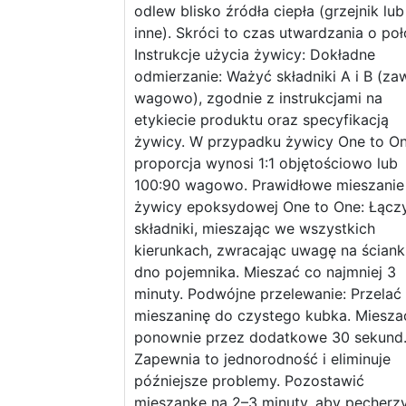
odlew blisko źródła ciepła (grzejnik lub
inne). Skróci to czas utwardzania o po
Instrukcje użycia żywicy: Dokładne
odmierzanie: Ważyć składniki A i B (za
wagowo), zgodnie z instrukcjami na
etykiecie produktu oraz specyfikacją
żywicy. W przypadku żywicy One to O
proporcja wynosi 1:1 objętościowo lub
100:90 wagowo. Prawidłowe mieszanie
żywicy epoksydowej One to One: Łącz
składniki, mieszając we wszystkich
kierunkach, zwracając uwagę na ścianki
dno pojemnika. Mieszać co najmniej 3
minuty. Podwójne przelewanie: Przelać
mieszaninę do czystego kubka. Miesza
ponownie przez dodatkowe 30 sekund
Zapewnia to jednorodność i eliminuje
późniejsze problemy. Pozostawić
mieszankę na 2–3 minuty, aby pęcherzy