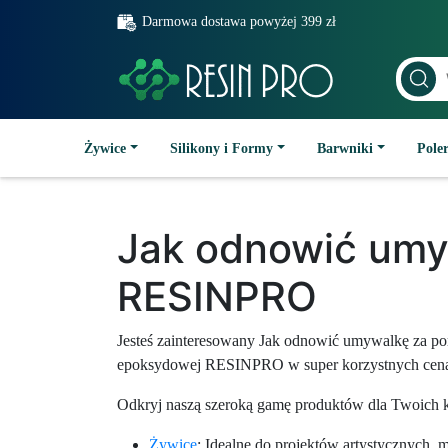
Darmowa dostawa powyżej 399 zł
Żywice
Silikony i Formy
Barwniki
Poler
Jak odnowić umy
RESINPRO
Jesteś zainteresowany Jak odnowić umywalkę za
epoksydowej RESINPRO w super korzystnych cen
Odkryj naszą szeroką gamę produktów dla Twoich k
Żywice
: Idealne do projektów artystycznych, 