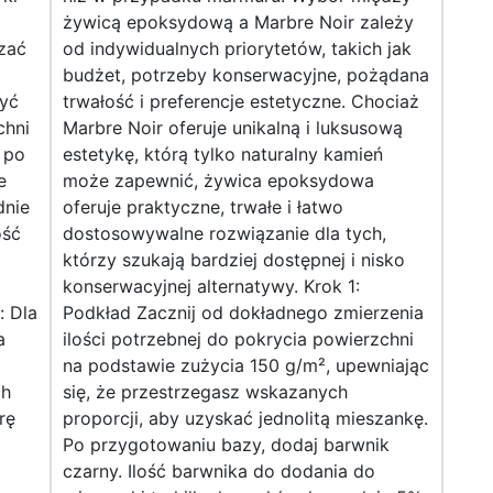
żywicą epoksydową a Marbre Noir zależy
zać
od indywidualnych priorytetów, takich jak
budżet, potrzeby konserwacyjne, pożądana
żyć
trwałość i preferencje estetyczne. Chociaż
chni
Marbre Noir oferuje unikalną i luksusową
 po
estetykę, którą tylko naturalny kamień
e
może zapewnić, żywica epoksydowa
dnie
oferuje praktyczne, trwałe i łatwo
ość
dostosowywalne rozwiązanie dla tych,
którzy szukają bardziej dostępnej i nisko
konserwacyjnej alternatywy. Krok 1:
: Dla
Podkład Zacznij od dokładnego zmierzenia
a
ilości potrzebnej do pokrycia powierzchni
na podstawie zużycia 150 g/m², upewniając
ch
się, że przestrzegasz wskazanych
rę
proporcji, aby uzyskać jednolitą mieszankę.
Po przygotowaniu bazy, dodaj barwnik
czarny. Ilość barwnika do dodania do