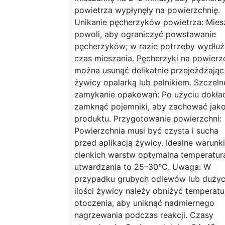
powietrza wypłynęły na powierzchnię.
Unikanie pęcherzyków powietrza: Mies
powoli, aby ograniczyć powstawanie
pęcherzyków; w razie potrzeby wydłu
czas mieszania. Pęcherzyki na powierz
można usunąć delikatnie przejeżdżając
żywicy opalarką lub palnikiem. Szczeln
zamykanie opakowań: Po użyciu dokła
zamknąć pojemniki, aby zachować jak
produktu. Przygotowanie powierzchni:
Powierzchnia musi być czysta i sucha
przed aplikacją żywicy. Idealne warunki
cienkich warstw optymalna temperatur
utwardzania to 25–30°C. Uwaga: W
przypadku grubych odlewów lub duży
ilości żywicy należy obniżyć temperatu
otoczenia, aby uniknąć nadmiernego
nagrzewania podczas reakcji. Czasy