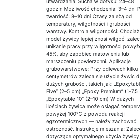
utwardzania: Sucha w dotyku: 24–48
godzin Możliwość chodzenia: 3–4 dni P
twardość: 8–10 dni Czasy zależą od
temperatury, wilgotności i grubości
warstwy. Kontrola wilgotności: Chociaż
model żywicy lepiej znosi wilgoć, zalec
unikanie pracy przy wilgotności powyż
45%, aby zapobiec matowieniu lub
marszczeniu powierzchni. Aplikacje
grubowarstwowe: Przy odlewach kilku
centymetrów zaleca się użycie żywic d
dużych grubości, takich jak: „Epoxytab
Five” (2–5 cm) „Epoxy Premium” (1–7,5
„Epoxytable 10” (2–10 cm) W dużych
ilościach żywica może osiągać temper
powyżej 100°C z powodu reakcji
egzotermicznych — należy zachować
ostrożność. Instrukcje mieszania: Zalec
dotyczące optymalnego użycia żywicy