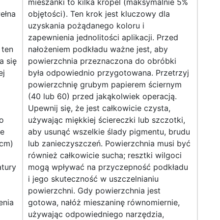
mieszanki to kilka kropel (maksymalnie 5%
ełna
objętości). Ten krok jest kluczowy dla
uzyskania pożądanego koloru i
zapewnienia jednolitości aplikacji. Przed
 ten
nałożeniem podkładu ważne jest, aby
a się
powierzchnia przeznaczona do obróbki
ej
była odpowiednio przygotowana. Przetrzyj
powierzchnię grubym papierem ściernym
(40 lub 60) przed jakąkolwiek operacją.
Upewnij się, że jest całkowicie czysta,
o
używając miękkiej ściereczki lub szczotki,
le
aby usunąć wszelkie ślady pigmentu, brudu
 cm)
lub zanieczyszczeń. Powierzchnia musi być
również całkowicie sucha; resztki wilgoci
atury
mogą wpływać na przyczepność podkładu
i jego skuteczność w uszczelnianiu
powierzchni. Gdy powierzchnia jest
enia
gotowa, nałóż mieszaninę równomiernie,
używając odpowiedniego narzędzia,