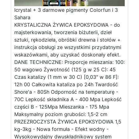
Icrystal + 3 darmowe pigmenty Colorfun i 3
Sahara
KRYSTALICZNA ŻYWICA EPOKSYDOWA - do
majsterkowania, tworzenia biżuterii, dzieł
sztuki, rękodzieła, obróbki drewna i stołów +
instrukcja obsługi ze wszystkimi przydatnymi
wskazówkami, aby uzyskać doskonały efekt.
DANE TECHNICZNE: Proporcje mieszania: 100:
50 wagowo Żywotność (125 g w 25 C): 45
Czas katalizy (1 mm w 30 C) [0,03″ w 86 F]:
12h 00 Całkowita kataliza po 24h Twardość
Shore'a - 80Sh Odporność na temperaturę -
70C Lepkość składnika A - 400 Mpa Lepkość
części B - 125Mpa Mieszanka - 175 Mpa
Maksymalny poziom grubości: 1,5-2 cm
PRZEZROCZYSTA ŻYWICA EPOKSYDOWA 1,5
kg-3kg - Nowa formuła - Efekt wodny -
Wysokowydajny dwuskładnikowy system