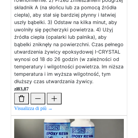
równomiernie. 2) Przed zmieszaniem podgrzej
składnik A (na słońcu lub za pomocą źródła
ciepła), aby stał się bardziej płynny i łatwiej
uszły bąbelki. 3) Odstaw na kilka minut, aby
uwolniły się pęcherzyki powietrza. 4) Użyj
źródła ciepła (opalarki lub palnika), aby
bąbelki zniknęły na powierzchni. Czas pełnego
utwardzenia żywicy epoksydowej I-CRYSTAL
wynosi od 18 do 26 godzin (w zależności od
temperatury i wilgotności powietrza. Im niższa
temperatura i im wyższa wilgotność, tym
dłuższy czas utwardzania żywicy.
zł
83,87
Visualizza di più →