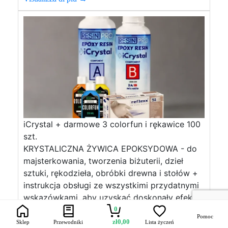
iCrystal + darmowe 3 colorfun i rękawice 100
szt.
KRYSTALICZNA ŻYWICA EPOKSYDOWA - do
majsterkowania, tworzenia biżuterii, dzieł
sztuki, rękodzieła, obróbki drewna i stołów +
instrukcja obsługi ze wszystkimi przydatnymi
wskazówkami, aby uzyskać doskonały efekt.
DANE TECHNICZNE: Proporcje mieszania: 100:
0
Pomoc
50 wagowo Żywotność (125 g w 25 C): 45
zł
0,00
Sklep
Przewodniki
Lista życzeń