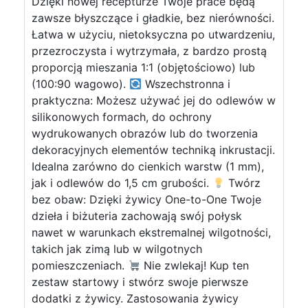
Dzięki nowej recepturze Twoje prace będą
zawsze błyszczące i gładkie, bez nierówności.
Łatwa w użyciu, nietoksyczna po utwardzeniu,
przezroczysta i wytrzymała, z bardzo prostą
proporcją mieszania 1:1 (objętościowo) lub
(100:90 wagowo).
Wszechstronna i
praktyczna: Możesz używać jej do odlewów w
silikonowych formach, do ochrony
wydrukowanych obrazów lub do tworzenia
dekoracyjnych elementów techniką inkrustacji.
Idealna zarówno do cienkich warstw (1 mm),
jak i odlewów do 1,5 cm grubości.
Twórz
bez obaw: Dzięki żywicy One-to-One Twoje
dzieła i biżuteria zachowają swój połysk
nawet w warunkach ekstremalnej wilgotności,
takich jak zimą lub w wilgotnych
pomieszczeniach.
Nie zwlekaj! Kup ten
zestaw startowy i stwórz swoje pierwsze
dodatki z żywicy. Zastosowania żywicy