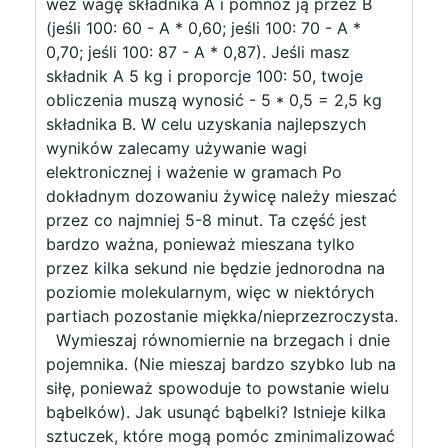
weź wagę składnika A i pomnóż ją przez B
(jeśli 100: 60 - A * 0,60; jeśli 100: 70 - A *
0,70; jeśli 100: 87 - A * 0,87). Jeśli masz
składnik A 5 kg i proporcje 100: 50, twoje
obliczenia muszą wynosić - 5 * 0,5 = 2,5 kg
składnika B. W celu uzyskania najlepszych
wyników zalecamy używanie wagi
elektronicznej i ważenie w gramach Po
dokładnym dozowaniu żywicę należy mieszać
przez co najmniej 5-8 minut. Ta część jest
bardzo ważna, ponieważ mieszana tylko
przez kilka sekund nie będzie jednorodna na
poziomie molekularnym, więc w niektórych
partiach pozostanie miękka/nieprzezroczysta.
Wymieszaj równomiernie na brzegach i dnie
pojemnika. (Nie mieszaj bardzo szybko lub na
siłę, ponieważ spowoduje to powstanie wielu
bąbelków). Jak usunąć bąbelki? Istnieje kilka
sztuczek, które mogą pomóc zminimalizować