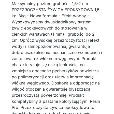
Maksymalny poziom grubości: 1,5-2 cm
PRZEZROCZYSTA ŻYWICA EPOKSYDOWA 1,5
kg-3kg - Nowa formuła - Efekt wodny -
Wysokowydajny dwuskładnikowy system
żywic epoksydowych do stosowania w
cienkich warstwach (1 mm) i grubości do 2
cm. Oprócz wysokiej przezroczystości (efekt
wody) i samopoziomowania, gwarantuje
dobre uszczelnienie mechaniczne wzmocnień i
zastosowań z włóknem węglowym. Produkt
charakteryzuje się niską lepkością, co
zmniejsza obecność pęcherzyków powietrza
po polimeryzacji oraz ułatwia impregnację
włókna węglowego. Doskonała odporność na
wilgoć otoczenia gwarantuje błyszczącą i
przezroczystą powierzchnię. Produkt
kompatybilny z pastami koloryzującymi Resin
Pro. Przezroczysta żywica epoksydowa to
dwuskładnikowy produkt na bazie żywic