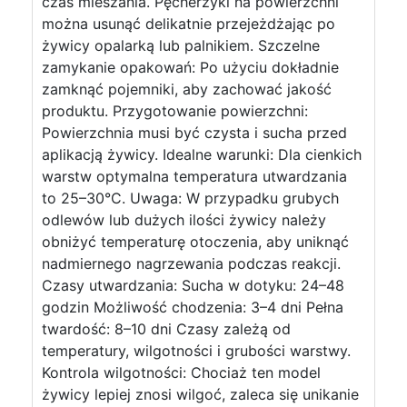
czas mieszania. Pęcherzyki na powierzchni
można usunąć delikatnie przejeżdżając po
żywicy opalarką lub palnikiem. Szczelne
zamykanie opakowań: Po użyciu dokładnie
zamknąć pojemniki, aby zachować jakość
produktu. Przygotowanie powierzchni:
Powierzchnia musi być czysta i sucha przed
aplikacją żywicy. Idealne warunki: Dla cienkich
warstw optymalna temperatura utwardzania
to 25–30°C. Uwaga: W przypadku grubych
odlewów lub dużych ilości żywicy należy
obniżyć temperaturę otoczenia, aby uniknąć
nadmiernego nagrzewania podczas reakcji.
Czasy utwardzania: Sucha w dotyku: 24–48
godzin Możliwość chodzenia: 3–4 dni Pełna
twardość: 8–10 dni Czasy zależą od
temperatury, wilgotności i grubości warstwy.
Kontrola wilgotności: Chociaż ten model
żywicy lepiej znosi wilgoć, zaleca się unikanie