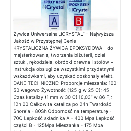
Żywica Uniwersalna „ICRYSTAL” – Najwyższa
Jakość w Przystępnej Cenie
KRYSTALICZNA ŻYWICA EPOKSYDOWA - do
majsterkowania, tworzenia biżuterii, dzieł
sztuki, rękodzieła, obróbki drewna i stołów +
instrukcja obsługi ze wszystkimi przydatnymi
wskazówkami, aby uzyskać doskonały efekt.
DANE TECHNICZNE: Proporcje mieszania: 100:
50 wagowo Żywotność (125 g w 25 C): 45
Czas katalizy (1 mm w 30 C) [0,03″ w 86 F]:
12h 00 Całkowita kataliza po 24h Twardość
Shore'a - 80Sh Odporność na temperaturę -
70C Lepkość składnika A - 400 Mpa Lepkość
części B - 125Mpa Mieszanka - 175 Mpa