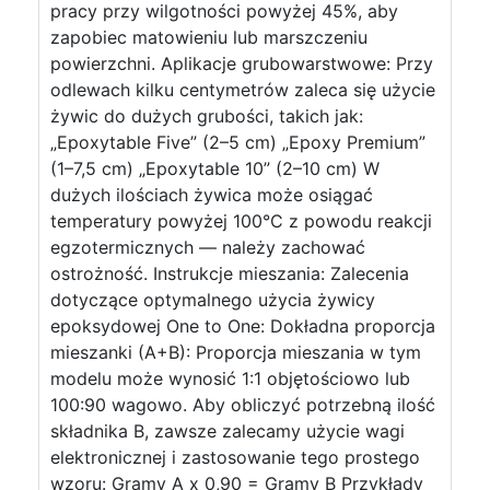
pracy przy wilgotności powyżej 45%, aby
zapobiec matowieniu lub marszczeniu
powierzchni. Aplikacje grubowarstwowe: Przy
odlewach kilku centymetrów zaleca się użycie
żywic do dużych grubości, takich jak:
„Epoxytable Five” (2–5 cm) „Epoxy Premium”
(1–7,5 cm) „Epoxytable 10” (2–10 cm) W
dużych ilościach żywica może osiągać
temperatury powyżej 100°C z powodu reakcji
egzotermicznych — należy zachować
ostrożność. Instrukcje mieszania: Zalecenia
dotyczące optymalnego użycia żywicy
epoksydowej One to One: Dokładna proporcja
mieszanki (A+B): Proporcja mieszania w tym
modelu może wynosić 1:1 objętościowo lub
100:90 wagowo. Aby obliczyć potrzebną ilość
składnika B, zawsze zalecamy użycie wagi
elektronicznej i zastosowanie tego prostego
wzoru: Gramy A x 0,90 = Gramy B Przykłady