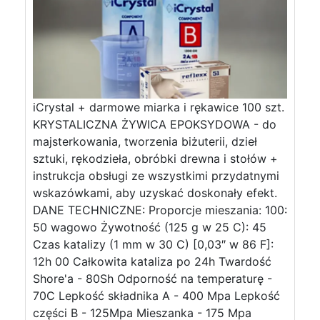
iCrystal + darmowe miarka i rękawice 100 szt.
KRYSTALICZNA ŻYWICA EPOKSYDOWA - do
majsterkowania, tworzenia biżuterii, dzieł
sztuki, rękodzieła, obróbki drewna i stołów +
instrukcja obsługi ze wszystkimi przydatnymi
wskazówkami, aby uzyskać doskonały efekt.
DANE TECHNICZNE: Proporcje mieszania: 100:
50 wagowo Żywotność (125 g w 25 C): 45
Czas katalizy (1 mm w 30 C) [0,03″ w 86 F]:
12h 00 Całkowita kataliza po 24h Twardość
Shore'a - 80Sh Odporność na temperaturę -
70C Lepkość składnika A - 400 Mpa Lepkość
części B - 125Mpa Mieszanka - 175 Mpa