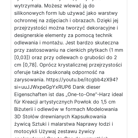
wytrzymała. Możesz wlewać ją do
silikonowych form lub używać jako warstwy
ochronnej na zdjęciach i obrazach. Dzięki jej
przejrzystości można tworzyć dekoracyjne i
designerskie elementy za pomocą technik
odlewania i montażu. Jest bardzo skuteczna
przy zastosowaniu na cienkich płytkach (1 mm
[0,03]) oraz przy odlewach o grubości do 2
cm [0,78]. Oprócz krystalicznej przejrzystości
oferuje także doskonałą odporność na
zarysowania. https://youtu.be/itcgbb4zX94?
si=uuJJWxpeGpYxRUP6 Dank dieser
Eigenschaften ist das „One-to-One“-Harz ideal
für Kreacji artystycznych Powłok do 1,5 cm
Biżuterii i odlewów w formach Modelowania
3D Stołów drewnianych Kapsułkowania
żywicą Sztuki i malarstwa Naprawy łodzi i
motocykli Używaj zestawu żywicy