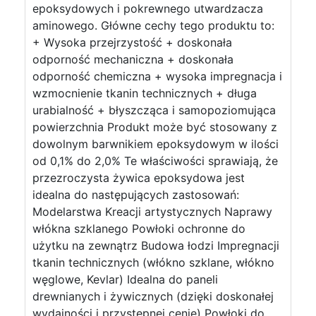
epoksydowych i pokrewnego utwardzacza
aminowego. Główne cechy tego produktu to:
+ Wysoka przejrzystość + doskonała
odporność mechaniczna + doskonała
odporność chemiczna + wysoka impregnacja i
wzmocnienie tkanin technicznych + długa
urabialność + błyszcząca i samopoziomująca
powierzchnia Produkt może być stosowany z
dowolnym barwnikiem epoksydowym w ilości
od 0,1% do 2,0% Te właściwości sprawiają, że
przezroczysta żywica epoksydowa jest
idealna do następujących zastosowań:
Modelarstwa Kreacji artystycznych Naprawy
włókna szklanego Powłoki ochronne do
użytku na zewnątrz Budowa łodzi Impregnacji
tkanin technicznych (włókno szklane, włókno
węglowe, Kevlar) Idealna do paneli
drewnianych i żywicznych (dzięki doskonałej
wydajności i przystępnej cenie) Powłoki do