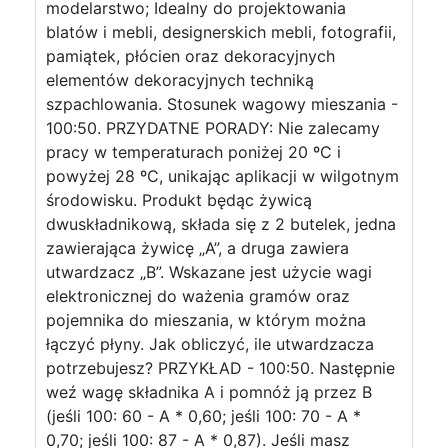
modelarstwo; Idealny do projektowania
blatów i mebli, designerskich mebli, fotografii,
pamiątek, płócien oraz dekoracyjnych
elementów dekoracyjnych techniką
szpachlowania. Stosunek wagowy mieszania -
100:50. PRZYDATNE PORADY: Nie zalecamy
pracy w temperaturach poniżej 20 ºC i
powyżej 28 ºC, unikając aplikacji w wilgotnym
środowisku. Produkt będąc żywicą
dwuskładnikową, składa się z 2 butelek, jedna
zawierająca żywicę „A”, a druga zawiera
utwardzacz „B”. Wskazane jest użycie wagi
elektronicznej do ważenia gramów oraz
pojemnika do mieszania, w którym można
łączyć płyny. Jak obliczyć, ile utwardzacza
potrzebujesz? PRZYKŁAD - 100:50. Następnie
weź wagę składnika A i pomnóż ją przez B
(jeśli 100: 60 - A * 0,60; jeśli 100: 70 - A *
0,70; jeśli 100: 87 - A * 0,87). Jeśli masz