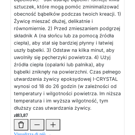
sztuczek, które mogą pomóc zminimalizować
obecność bąbelków podczas twoich kreacji. 1)
Żywicę mieszać dłużej, delikatnie i
równomiernie. 2) Przed zmieszaniem podgrzej
składnik A (na słońcu lub za pomocą źródła
ciepła), aby stał się bardziej płynny i łatwiej
uszły bąbelki. 3) Odstaw na kilka minut, aby
uwolniły się pęcherzyki powietrza. 4) Użyj
źródła ciepła (opalarki lub palnika), aby
bąbelki zniknęły na powierzchni. Czas pełnego
utwardzenia żywicy epoksydowej I-CRYSTAL
wynosi od 18 do 26 godzin (w zależności od
temperatury i wilgotności powietrza. Im niższa
temperatura i im wyższa wilgotność, tym
dłuższy czas utwardzania żywicy.
zł
83,87
Visualizza di più →