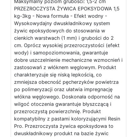
Maksymalny poziom grubości: 1,5-2 cm
PRZEZROCZYSTA ŻYWICA EPOKSYDOWA 1,5
kg-3kg - Nowa formuła - Efekt wodny -
Wysokowydajny dwuskładnikowy system
żywic epoksydowych do stosowania w
cienkich warstwach (1 mm) i grubości do 2
cm. Oprócz wysokiej przezroczystości (efekt
wody) i samopoziomowania, gwarantuje
dobre uszczelnienie mechaniczne wzmocnień i
zastosowań z włóknem węglowym. Produkt
charakteryzuje się niską lepkością, co
zmniejsza obecność pęcherzyków powietrza
po polimeryzacji oraz ułatwia impregnację
włókna węglowego. Doskonała odporność na
wilgoć otoczenia gwarantuje błyszczącą i
przezroczystą powierzchnię. Produkt
kompatybilny z pastami koloryzującymi Resin
Pro. Przezroczysta żywica epoksydowa to
dwuskładnikowy produkt na bazie żywic