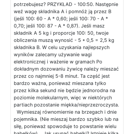
potrzebujesz? PRZYKŁAD - 100:50. Następnie
weź wagę składnika A i pomnóż ją przez B
(jeśli 100: 60 - A * 0,60; jeśli 100: 70 - A *
0,70; jeśli 100: 87 - A * 0,87). Jeśli masz
składnik A 5 kg i proporcje 100: 50, twoje
obliczenia muszą wynosić - 5 * 0,5 = 2,5 kg
składnika B. W celu uzyskania najlepszych
wyników zalecamy używanie wagi
elektronicznej i ważenie w gramach Po
dokładnym dozowaniu żywicę należy mieszać
przez co najmniej 5-8 minut. Ta część jest
bardzo ważna, ponieważ mieszana tylko
przez kilka sekund nie będzie jednorodna na
poziomie molekularnym, więc w niektórych
partiach pozostanie miękka/nieprzezroczysta.
Wymieszaj równomiernie na brzegach i dnie
pojemnika. (Nie mieszaj bardzo szybko lub na
siłę, ponieważ spowoduje to powstanie wielu
bąbelków). Jak usunąć bąbelki? Istnieje kilka