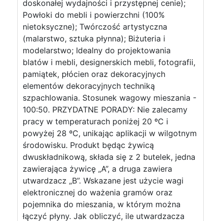
doskonałej wydajności i przystępnej cenie);
Powłoki do mebli i powierzchni (100%
nietoksyczne); Twórczość artystyczna
(malarstwo, sztuka płynna); Biżuteria i
modelarstwo; Idealny do projektowania
blatów i mebli, designerskich mebli, fotografii,
pamiątek, płócien oraz dekoracyjnych
elementów dekoracyjnych techniką
szpachlowania. Stosunek wagowy mieszania -
100:50. PRZYDATNE PORADY: Nie zalecamy
pracy w temperaturach poniżej 20 ºC i
powyżej 28 ºC, unikając aplikacji w wilgotnym
środowisku. Produkt będąc żywicą
dwuskładnikową, składa się z 2 butelek, jedna
zawierająca żywicę „A”, a druga zawiera
utwardzacz „B”. Wskazane jest użycie wagi
elektronicznej do ważenia gramów oraz
pojemnika do mieszania, w którym można
łączyć płyny. Jak obliczyć, ile utwardzacza