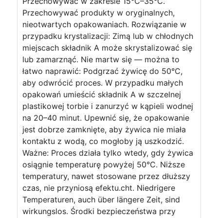
Przechowywać w zakresie 15°C–35°C.
Przechowywać produkty w oryginalnych,
nieotwartych opakowaniach. Rozwiązanie w
przypadku krystalizacji: Zimą lub w chłodnych
miejscach składnik A może skrystalizować się
lub zamarznąć. Nie martw się — można to
łatwo naprawić: Podgrzać żywicę do 50°C,
aby odwrócić proces. W przypadku małych
opakowań umieścić składnik A w szczelnej
plastikowej torbie i zanurzyć w kąpieli wodnej
na 20–40 minut. Upewnić się, że opakowanie
jest dobrze zamknięte, aby żywica nie miała
kontaktu z wodą, co mogłoby ją uszkodzić.
Ważne: Proces działa tylko wtedy, gdy żywica
osiągnie temperaturę powyżej 50°C. Niższe
temperatury, nawet stosowane przez dłuższy
czas, nie przyniosą efektu.cht. Niedrigere
Temperaturen, auch über längere Zeit, sind
wirkungslos. Środki bezpieczeństwa przy