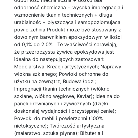
odporność mechaniczna + doskonała
odporność chemiczna + wysoka impregnacja i
wzmocnienie tkanin technicznych + długa
urabialność + błyszcząca i samopoziomująca
powierzchnia Produkt może być stosowany z
dowolnym barwnikiem epoksydowym w ilości
od 0,1% do 2,0% Te właściwości sprawiają,
że przezroczysta żywica epoksydowa jest
idealna do następujących zastosowań:
Modelarstwa; Kreacji artystycznych; Naprawy
włókna szklanego; Powłoki ochronne do
użytku na zewnątrz; Budowa łodzi;
Impregnacji tkanin technicznych (włókno
szklane, włókno węglowe, Kevlar); Idealna do
paneli drewnianych i żywicznych (dzięki
doskonałej wydajności i przystępnej cenie);
Powłoki do mebli i powierzchni (100%
nietoksyczne); Twórczość artystyczna
(malarstwo, sztuka płynna); Biżuteria i