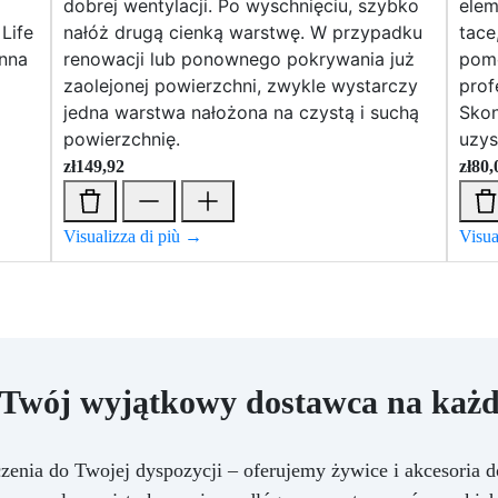
dobrej wentylacji. Po wyschnięciu, szybko
elem
Life
nałóż drugą cienką warstwę. W przypadku
tace
onna
renowacji lub ponownego pokrywania już
pomo
zaolejonej powierzchni, zwykle wystarczy
prof
jedna warstwa nałożona na czystą i suchą
Skon
powierzchnię.
uzys
zł
149,92
zł
80,
Visualizza di più →
Visua
 Twój wyjątkowy dostawca na każd
czenia do Twojej dyspozycji – oferujemy żywice i akcesoria d