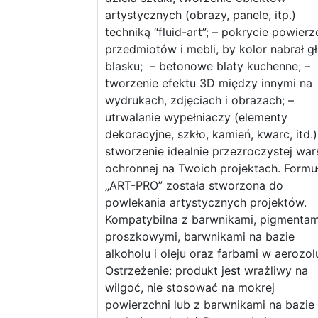
artystycznych (obrazy, panele, itp.)
techniką “fluid-art”; – pokrycie powierz
przedmiotów i mebli, by kolor nabrał gł
blasku; – betonowe blaty kuchenne; –
tworzenie efektu 3D między innymi na
wydrukach, zdjęciach i obrazach; –
utrwalanie wypełniaczy (elementy
dekoracyjne, szkło, kamień, kwarc, itd.)
stworzenie idealnie przezroczystej wa
ochronnej na Twoich projektach. Formu
„ART-PRO” została stworzona do
powlekania artystycznych projektów.
Kompatybilna z barwnikami, pigmentam
proszkowymi, barwnikami na bazie
alkoholu i oleju oraz farbami w aerozol
Ostrzeżenie: produkt jest wrażliwy na
wilgoć, nie stosować na mokrej
powierzchni lub z barwnikami na bazie