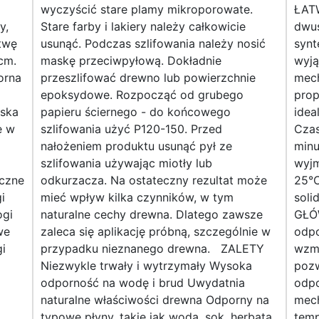
wyczyścić stare plamy mikroporowate.
ŁAT
y,
Stare farby i lakiery należy całkowicie
dwu
twę
usunąć. Podczas szlifowania należy nosić
synt
cm.
maskę przeciwpyłową. Dokładnie
wyją
orna
przeszlifować drewno lub powierzchnie
mech
epoksydowe. Rozpocząć od grubego
prop
ska
papieru ściernego - do końcowego
idea
ę w
szlifowania użyć P120-150. Przed
Czas
nałożeniem produktu usunąć pył ze
min
szlifowania używając miotły lub
wyjm
czne
odkurzacza. Na ostateczny rezultat może
25°
i
mieć wpływ kilka czynników, w tym
sol
ogi
naturalne cechy drewna. Dlatego zawsze
GŁÓ
we
zaleca się aplikację próbną, szczególnie w
odpo
i
przypadku nieznanego drewna. ZALETY
wzm
Niezwykle trwały i wytrzymały Wysoka
pozw
odporność na wodę i brud Uwydatnia
odpo
naturalne właściwości drewna Odporny na
mec
typowe płyny, takie jak woda, sok, herbata,
temp