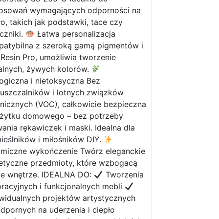
tosowań wymagających odporności na
ło, takich jak podstawki, tace czy
czniki.
Łatwa personalizacja
atybilna z szeroką gamą pigmentów i
 Resin Pro, umożliwia tworzenie
alnych, żywych kolorów.
ogiczna i nietoksyczna Bez
uszczalników i lotnych związków
nicznych (VOC), całkowicie bezpieczna
użytku domowego – bez potrzeby
ania rękawiczek i maski. Idealna dla
ieślników i miłośników DIY.
miczne wykończenie Twórz eleganckie
tetyczne przedmioty, które wzbogacą
je wnętrze. IDEALNA DO:
Tworzenia
racyjnych i funkcjonalnych mebli
widualnych projektów artystycznych
pornych na uderzenia i ciepło