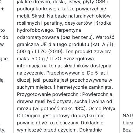
O
jak lite drewno, deski, listwy, płyty OSB i
 +
podłogi korkowe, a także powierzchnie
mebli. Skład: Na bazie naturalnych olejów
roślinnych i parafiny, desykantów i środka
to
hydrofobowego. Terpentyna
y do
odaromatyzowana (bez benzenu). Wartość
ów
graniczna UE dla tego produktu (kat. A / i):
500 g / l LZO (2010). Ten produkt zawiera
zące
maks. 500 g / l LZO. Szczegółowa
e
informacja na temat składników dostępna
na życzenie. Przechowywanie: Do 5 lat i
łą
dłużej, jeśli puszka jest przechowywana w
suchym miejscu i hermetycznie zamknięta.
Przygotowanie powierzchni: Powierzchnia
drewna musi być czysta, sucha i wolna od
mrozu (wilgotność maks. 18%). Osmo Polyx
Oil Original jest gotowy do użytku i nie
NAT
o
powinien być rozcieńczany. Dokładnie
biał
ty,
wymieszać przed użyciem. Dokładnie
Bez 