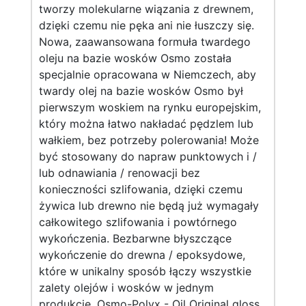
tworzy molekularne wiązania z drewnem,
dzięki czemu nie pęka ani nie łuszczy się.
Nowa, zaawansowana formuła twardego
oleju na bazie wosków Osmo została
specjalnie opracowana w Niemczech, aby
twardy olej na bazie wosków Osmo był
pierwszym woskiem na rynku europejskim,
który można łatwo nakładać pędzlem lub
wałkiem, bez potrzeby polerowania! Może
być stosowany do napraw punktowych i /
lub odnawiania / renowacji bez
konieczności szlifowania, dzięki czemu
żywica lub drewno nie będą już wymagały
całkowitego szlifowania i powtórnego
wykończenia. Bezbarwne błyszczące
wykończenie do drewna / epoksydowe,
które w unikalny sposób łączy wszystkie
zalety olejów i wosków w jednym
produkcie. Osmo-Polyx - Oil Original gloss