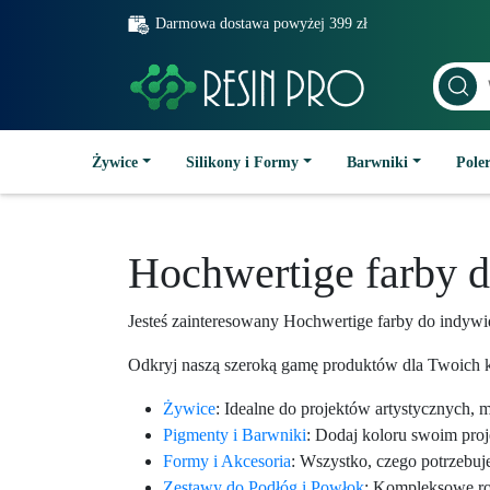
Darmowa dostawa powyżej 399 zł
Żywice
Silikony i Formy
Barwniki
Poler
Hochwertige farby 
Jesteś zainteresowany Hochwertige farby do indyw
Odkryj naszą szeroką gamę produktów dla Twoich k
Żywice
: Idealne do projektów artystycznych, 
Pigmenty i Barwniki
: Dodaj koloru swoim pro
Formy i Akcesoria
: Wszystko, czego potrzebuj
Zestawy do Podłóg i Powłok
: Kompleksowe roz