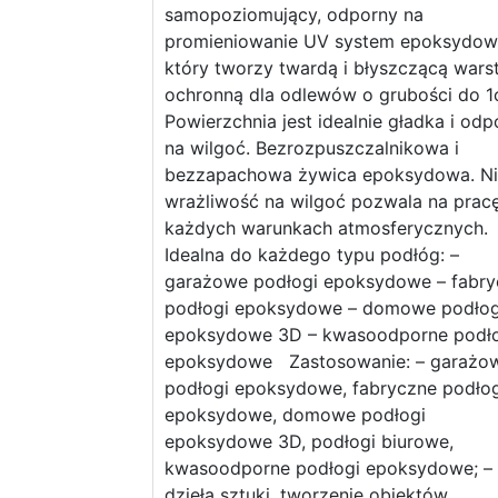
samopoziomujący, odporny na
promieniowanie UV system epoksydow
który tworzy twardą i błyszczącą wars
ochronną dla odlewów o grubości do 1
Powierzchnia jest idealnie gładka i odp
na wilgoć. Bezrozpuszczalnikowa i
bezzapachowa żywica epoksydowa. Ni
wrażliwość na wilgoć pozwala na prac
każdych warunkach atmosferycznych.
Idealna do każdego typu podłóg: –
garażowe podłogi epoksydowe – fabry
podłogi epoksydowe – domowe podłog
epoksydowe 3D – kwasoodporne podł
epoksydowe Zastosowanie: – garażo
podłogi epoksydowe, fabryczne podłog
epoksydowe, domowe podłogi
epoksydowe 3D, podłogi biurowe,
kwasoodporne podłogi epoksydowe; –
dzieła sztuki, tworzenie obiektów