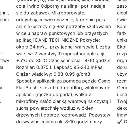
cola i wino Odporny na ślinę i pot, nadaje
zas
chni,
się do zabawek Mikroporowate,
ciep
ębi i
oddychające wykończenie, które nie pęka
świe
ani nie łuszczy się Bez potrzeby szlifowania
Komp
w celu napraw punktowych lub przyszłych
farb
aplikacji DANE TECHNICZNE Pokrycie:
unik
około 24 m²/L przy jednej warstwie Liczba
Ekol
 –
warstw: 2 warstwy Temperatura aplikacji:
rozp
rstwy
+5°C do 35°C Czas schnięcia: 8-10 godzin
orga
ła
Rozmiar: 0.375 L Lepkość 95-240 mPas
do 
Ciężar właściwy: 0.88-0.95 g/cm3
używ
Sposoby aplikacji: za pomocą pędzla Osmo
rzem
i
Flat Brush, szczotki do podłóg, włókniny do
Cera
aplikacji (rączka do pada), wałka z
i es
u.
mikrofibry nałóż cienką warstwą na czystą i
Two
suchą powierzchnię wzdłuż włókien
deko
drzewnych i dobrze rozprowadź. Pozostaw
Indy
do wyschnięcia na ok. 8-10 godzin przy
Od