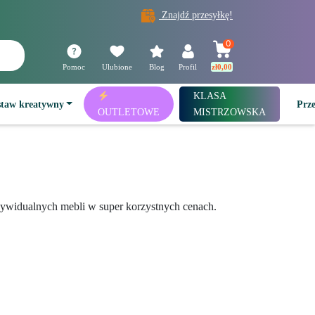
Znajdź przesyłkę!
0
Pomoc
Ulubione
Blog
Profil
zł
0,00
KLASA
staw kreatywny
Prz
OUTLETOWE
MISTRZOWSKA
ywidualnych mebli w super korzystnych cenach.