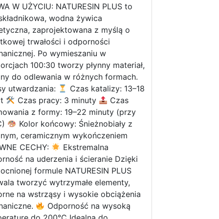
WA W UŻYCIU: NATURESIN PLUS to
składnikowa, wodna żywica
etyczna, zaprojektowana z myślą o
tkowej trwałości i odporności
anicznej. Po wymieszaniu w
orcjach 100:30 tworzy płynny materiał,
lny do odlewania w różnych formach.
y utwardzania:
Czas katalizy: 13–18
ut
Czas pracy: 3 minuty
Czas
owania z formy: 19–22 minuty (przy
C)
Kolor końcowy: Śnieżnobiały z
idnym, ceramicznym wykończeniem
WNE CECHY:
Ekstremalna
rność na uderzenia i ścieranie Dzięki
ocnionej formule NATURESIN PLUS
ala tworzyć wytrzymałe elementy,
rne na wstrząsy i wysokie obciążenia
haniczne.
Odporność na wysoką
eraturę do 200°C Idealna do