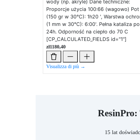
wody (np. akryle) Dane techniczne:
Proporcje użycia 100:66 (wagowo) Pot 
(150 gr w 30°C): 1h20 ', Warstwa ochr
(1 mm w 30°C): 6:00'. Pełna kataliza po
24h. Odporność na ciepło do 70 C
[CP_CALCULATED_FIELDS id="1"]
zł
1180,40
Visualizza di più →
ResinPro:
15 lat doświad