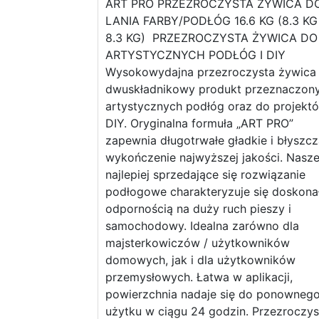
ART PRO PRZEZROCZYSTA ŻYWICA D
LANIA FARBY/PODŁÓG 16.6 KG (8.3 KG
8.3 KG) PRZEZROCZYSTA ŻYWICA DO
ARTYSTYCZNYCH PODŁÓG I DIY
Wysokowydajna przezroczysta żywica 
dwuskładnikowy produkt przeznaczon
artystycznych podłóg oraz do projekt
DIY. Oryginalna formuła „ART PRO”
zapewnia długotrwałe gładkie i błyszc
wykończenie najwyższej jakości. Nasz
najlepiej sprzedające się rozwiązanie
podłogowe charakteryzuje się doskona
odpornością na duży ruch pieszy i
samochodowy. Idealna zarówno dla
majsterkowiczów / użytkowników
domowych, jak i dla użytkowników
przemysłowych. Łatwa w aplikacji,
powierzchnia nadaje się do ponowneg
użytku w ciągu 24 godzin. Przezroczys