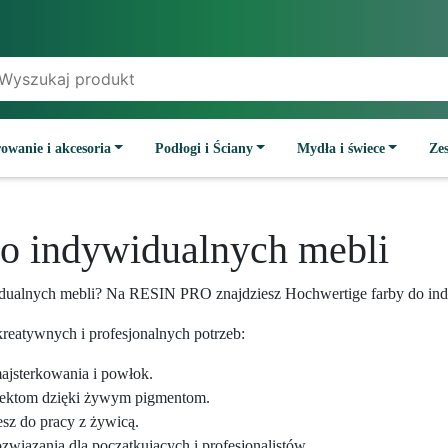
owanie i akcesoria
Podłogi i Ściany
Mydła i świece
Ze
do indywidualnych mebli
idualnych mebli? Na RESIN PRO znajdziesz Hochwertige farby do ind
reatywnych i profesjonalnych potrzeb:
majsterkowania i powłok.
jektom dzięki żywym pigmentom.
esz do pracy z żywicą.
wiązania dla początkujących i profesjonalistów.