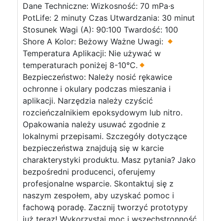
Dane Techniczne: Wizkosność: 70 mPa·s
PotLife: 2 minuty Czas Utwardzania: 30 minut
Stosunek Wagi (A): 90:100 Twardość: 100
Shore A Kolor: Beżowy Ważne Uwagi:
Temperatura Aplikacji: Nie używać w
temperaturach poniżej 8-10°C.
Bezpieczeństwo: Należy nosić rękawice
ochronne i okulary podczas mieszania i
aplikacji. Narzędzia należy czyścić
rozcieńczalnikiem epoksydowym lub nitro.
Opakowania należy usuwać zgodnie z
lokalnymi przepisami. Szczegóły dotyczące
bezpieczeństwa znajdują się w karcie
charakterystyki produktu. Masz pytania? Jako
bezpośredni producenci, oferujemy
profesjonalne wsparcie. Skontaktuj się z
naszym zespołem, aby uzyskać pomoc i
fachową poradę. Zacznij tworzyć prototypy
już teraz! Wykorzystaj moc i wszechstronność