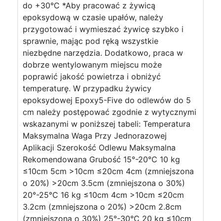
do +30°C *Aby pracować z żywicą
epoksydową w czasie upałów, należy
przygotować i wymieszać żywicę szybko i
sprawnie, mając pod ręką wszystkie
niezbędne narzędzia. Dodatkowo, praca w
dobrze wentylowanym miejscu może
poprawić jakość powietrza i obniżyć
temperaturę. W przypadku żywicy
epoksydowej Epoxy5-Five do odlewów do 5
cm należy postępować zgodnie z wytycznymi
wskazanymi w poniższej tabeli: Temperatura
Maksymalna Waga Przy Jednorazowej
Aplikacji Szerokość Odlewu Maksymalna
Rekomendowana Grubość 15°-20°C 10 kg
≤10cm 5cm >10cm ≤20cm 4cm (zmniejszona
o 20%) >20cm 3.5cm (zmniejszona o 30%)
20°-25°C 16 kg ≤10cm 4cm >10cm ≤20cm
3.2cm (zmniejszona o 20%) >20cm 2.8cm
(zmniejszona o 30%) 25°-30°C 20 kg ≤10cm