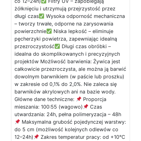
co 12–24h)
Filtry UV – zapobiegają
żółknięciu i utrzymują przejrzystość przez
długi czas
Wysoka odporność mechaniczna
– tworzy trwałe, odporne na zarysowania
powierzchnie
Niska lepkość – eliminuje
pęcherzyki powietrza, zapewniając idealną
przezroczystość
Długi czas obróbki –
idealna do skomplikowanych i precyzyjnych
projektów Możliwość barwienia: Żywica jest
całkowicie przezroczysta, ale można ją barwić
dowolnym barwnikiem (w paście lub proszku)
w zakresie od 0,1% do 2,0%. Nie zaleca się
barwników akrylowych ani na bazie wody.
Główne dane techniczne:
Proporcja
mieszania: 100:55 (wagowo)
Czas
utwardzania: 24h, pełna polimeryzacja – 48h
Maksymalna grubość pojedynczej warstwy:
do 5 cm (możliwość kolejnych odlewów co
12–24h)
Zakres temperatur pracy: od +10°C