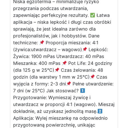
Niska egzotermia – minimalizuje ryzyko
przegrzania podczas utwardzania,
zapewniając perfekcyjne rezultaty.
Łatwa
aplikacja – niska lepkość i długi czas obróbki
sprawiają, że jest idealna zarówno dla
profesjonalistów, jak i hobbystów. Dane
techniczne:
Proporcja mieszania: 4:1
(żywica:utwardzacz – wagowo)
Lepkość:
Żywica: 1900 mPas Utwardzacz: 40 mPas
Mieszanka: 400 mPas
Pot Life: 24 godziny
(dla 125 g w 25°C)
Czas żelowania: 48
godzin (dla warstwy 1 mm w 25°C)
Czas
wyjęcia z formy: 2-3 dni
Pełne utwardzenie:
7 dni (w 25°C) Jak stosować?
Przygotowanie: Wymieszaj żywicę i
utwardzacz w proporcji 4:1 (wagowo). Mieszaj
dokładnie, aż uzyskasz jednolitą masę.
Aplikacja: Wylej mieszankę na odpowiednio
przygotowaną powierzchnię, unikając