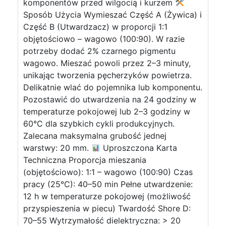
komponentów przed wilgocią i kurzem
Sposób Użycia Wymieszać Część A (Żywica) i
Część B (Utwardzacz) w proporcji 1:1
objętościowo – wagowo (100:90). W razie
potrzeby dodać 2% czarnego pigmentu
wagowo. Mieszać powoli przez 2–3 minuty,
unikając tworzenia pęcherzyków powietrza.
Delikatnie wlać do pojemnika lub komponentu.
Pozostawić do utwardzenia na 24 godziny w
temperaturze pokojowej lub 2–3 godziny w
60°C dla szybkich cykli produkcyjnych.
Zalecana maksymalna grubość jednej
warstwy: 20 mm.
Uproszczona Karta
Techniczna Proporcja mieszania
(objętościowo): 1:1 – wagowo (100:90) Czas
pracy (25°C): 40–50 min Pełne utwardzenie:
12 h w temperaturze pokojowej (możliwość
przyspieszenia w piecu) Twardość Shore D:
70–55 Wytrzymałość dielektryczna: > 20