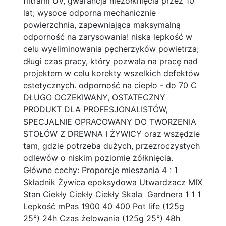
filtrami UV, gwarancja nieżółknięcia przez 10
lat; wysoce odporna mechanicznie
powierzchnia, zapewniająca maksymalną
odporność na zarysowania! niska lepkość w
celu wyeliminowania pęcherzyków powietrza;
długi czas pracy, który pozwala na pracę nad
projektem w celu korekty wszelkich defektów
estetycznych. odporność na ciepło - do 70 C
DŁUGO OCZEKIWANY, OSTATECZNY
PRODUKT DLA PROFESJONALISTÓW,
SPECJALNIE OPRACOWANY DO TWORZENIA
STOŁÓW Z DREWNA I ŻYWICY oraz wszędzie
tam, gdzie potrzeba dużych, przezroczystych
odlewów o niskim poziomie żółknięcia.
Główne cechy: Proporcje mieszania 4 : 1
Składnik Żywica epoksydowa Utwardzacz MIX
Stan Ciekły Ciekły Ciekły Skala Gardnera 1 1 1
Lepkość mPas 1900 40 400 Pot life (125g
25°) 24h Czas żelowania (125g 25°) 48h