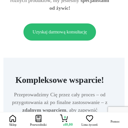
różnych produktów, my jesteśmy
specjalistami
od żywic!
Uzyskaj darmową konsultację
Kompleksowe wsparcie!
Przeprowadzimy Cię przez cały proces – od
przygotowania aż po finalne zastosowanie – z
zdalnym wsparciem
, aby zapewnić
bezproblemowe doświadczenie.
0
Pomoc
zł
0,00
Sklep
Przewodniki
Lista życzeń