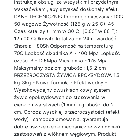
instrukcja obsługi ze wszystkimi przydatnymi
wskazówkami, aby uzyskać doskonały efekt.
DANE TECHNICZNE: Proporcje mieszania: 100:
50 wagowo Żywotność (125 g w 25 C): 45
Czas katalizy (1 mm w 30 C) [0,03″ w 86 F]:
12h 00 Całkowita kataliza po 24h Twardość
Shore'a - 80Sh Odporność na temperaturę -
70C Lepkość składnika A - 400 Mpa Lepkość
części B - 125Mpa Mieszanka - 175 Mpa
Maksymalny poziom grubości: 1,5-2 cm
PRZEZROCZYSTA ŻYWICA EPOKSYDOWA 1,5
kg-3kg - Nowa formuła - Efekt wodny -
Wysokowydajny dwuskładnikowy system
żywic epoksydowych do stosowania w
cienkich warstwach (1 mm) i grubości do 2
cm. Oprócz wysokiej przezroczystości (efekt
wody) i samopoziomowania, gwarantuje
dobre uszczelnienie mechaniczne wzmocnień i
zastosowań z włóknem węglowym. Produkt