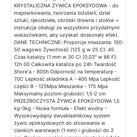
KRYSTALICZNA ŻYWICA EPOKSYDOWA - do
majsterkowania, tworzenia biżuterii, dzieł
sztuki, rękodzieła, obróbki drewna i stołów +
instrukcja obsługi ze wszystkimi przydatnymi
wskazówkami, aby uzyskać doskonały efekt.
DANE TECHNICZNE: Proporcje mieszania: 100:
50 wagowo Żywotność (125 g w 25 C): 45
Czas katalizy (1 mm w 30 C) [0,03″ w 86 F]:
12h 00 Całkowita kataliza po 24h Twardość
Shore'a - 80Sh Odporność na temperaturę -
70C Lepkość składnika A - 400 Mpa Lepkość
części B - 125Mpa Mieszanka - 175 Mpa
Maksymalny poziom grubości: 1,5-2 cm
PRZEZROCZYSTA ŻYWICA EPOKSYDOWA 1,5
kg-3kg - Nowa formuła - Efekt wodny -
Wysokowydajny dwuskładnikowy system
żywic epoksydowych do stosowania w
cienkich warstwach (1 mm) i grubości do 2