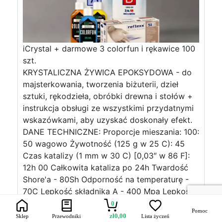
iCrystal + darmowe 3 colorfun i rękawice 100
szt.
KRYSTALICZNA ŻYWICA EPOKSYDOWA - do
majsterkowania, tworzenia biżuterii, dzieł
sztuki, rękodzieła, obróbki drewna i stołów +
instrukcja obsługi ze wszystkimi przydatnymi
wskazówkami, aby uzyskać doskonały efekt.
DANE TECHNICZNE: Proporcje mieszania: 100:
50 wagowo Żywotność (125 g w 25 C): 45
Czas katalizy (1 mm w 30 C) [0,03″ w 86 F]:
12h 00 Całkowita kataliza po 24h Twardość
Shore'a - 80Sh Odporność na temperaturę -
70C Lepkość składnika A - 400 Mpa Lepkość
części B - 125Mpa Mieszanka - 175 Mpa
0
Pomoc
Maksymalny poziom grubości: 1,5-2 cm
zł
0,00
Sklep
Przewodniki
Lista życzeń