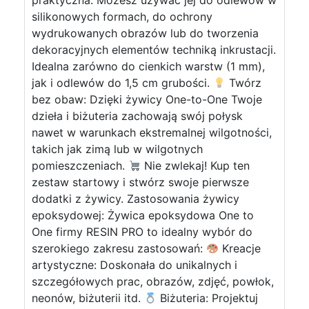
praktyczna: Możesz używać jej do odlewów w
silikonowych formach, do ochrony
wydrukowanych obrazów lub do tworzenia
dekoracyjnych elementów techniką inkrustacji.
Idealna zarówno do cienkich warstw (1 mm),
jak i odlewów do 1,5 cm grubości.
Twórz
bez obaw: Dzięki żywicy One-to-One Twoje
dzieła i biżuteria zachowają swój połysk
nawet w warunkach ekstremalnej wilgotności,
takich jak zimą lub w wilgotnych
pomieszczeniach.
Nie zwlekaj! Kup ten
zestaw startowy i stwórz swoje pierwsze
dodatki z żywicy. Zastosowania żywicy
epoksydowej: Żywica epoksydowa One to
One firmy RESIN PRO to idealny wybór do
szerokiego zakresu zastosowań:
Kreacje
artystyczne: Doskonała do unikalnych i
szczegółowych prac, obrazów, zdjęć, powłok,
neonów, biżuterii itd.
Biżuteria: Projektuj