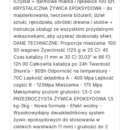
iCrystal + darmowe miarka i rękawice 100 szt.
KRYSTALICZNA ŻYWICA EPOKSYDOWA - do
majsterkowania, tworzenia biżuterii, dzieł
sztuki, rękodzieła, obróbki drewna i stołów +
instrukcja obsługi ze wszystkimi przydatnymi
wskazówkami, aby uzyskać doskonały efekt.
DANE TECHNICZNE: Proporcje mieszania: 100:
50 wagowo Żywotność (125 g w 25 C): 45
Czas katalizy (1 mm w 30 C) [0,03″ w 86 F]:
12h 00 Całkowita kataliza po 24h Twardość
Shore'a - 80Sh Odporność na temperaturę -
70C Lepkość składnika A - 400 Mpa Lepkość
części B - 125Mpa Mieszanka - 175 Mpa
Maksymalny poziom grubości: 1,5-2 cm
PRZEZROCZYSTA ŻYWICA EPOKSYDOWA 1,5
kg-3kg - Nowa formuła - Efekt wodny -
Wysokowydajny dwuskładnikowy system
żywic epoksydowych do stosowania w
cienkich warstwach (1 mm) i grubości do 2