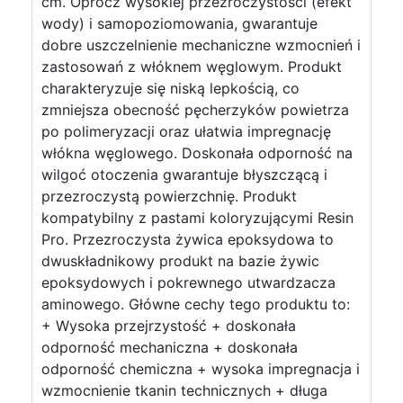
cm. Oprócz wysokiej przezroczystości (efekt
wody) i samopoziomowania, gwarantuje
dobre uszczelnienie mechaniczne wzmocnień i
zastosowań z włóknem węglowym. Produkt
charakteryzuje się niską lepkością, co
zmniejsza obecność pęcherzyków powietrza
po polimeryzacji oraz ułatwia impregnację
włókna węglowego. Doskonała odporność na
wilgoć otoczenia gwarantuje błyszczącą i
przezroczystą powierzchnię. Produkt
kompatybilny z pastami koloryzującymi Resin
Pro. Przezroczysta żywica epoksydowa to
dwuskładnikowy produkt na bazie żywic
epoksydowych i pokrewnego utwardzacza
aminowego. Główne cechy tego produktu to:
+ Wysoka przejrzystość + doskonała
odporność mechaniczna + doskonała
odporność chemiczna + wysoka impregnacja i
wzmocnienie tkanin technicznych + długa