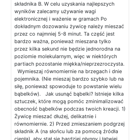
składnika B. W celu uzyskania najlepszych
wyników zalecamy używanie wagi
elektronicznej i ważenie w gramach Po
dokładnym dozowaniu żywicę należy mieszać
przez co najmniej 5-8 minut. Ta część jest
bardzo ważna, ponieważ mieszana tylko
przez kilka sekund nie będzie jednorodna na
poziomie molekularnym, więc w niektórych
partiach pozostanie miękka/nieprzezroczysta.
Wymieszaj równomiernie na brzegach i dnie
pojemnika. (Nie mieszaj bardzo szybko lub na
siłę, ponieważ spowoduje to powstanie wielu
bąbelków). Jak usunąć bąbelki? Istnieje kilka
sztuczek, które mogą pomóc zminimalizować
obecność bąbelków podczas twoich kreacji. 1)
Żywicę mieszać dłużej, delikatnie i
równomiernie. 2) Przed zmieszaniem podgrzej
składnik A (na słońcu lub za pomocą źródła
ciepła), aby stał się bardziej płynny i łatwiej