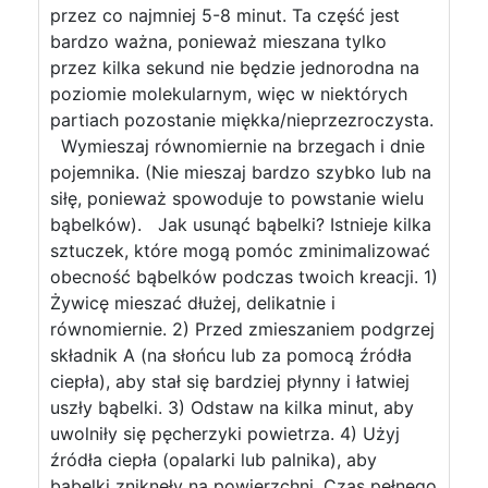
przez co najmniej 5-8 minut. Ta część jest
bardzo ważna, ponieważ mieszana tylko
przez kilka sekund nie będzie jednorodna na
poziomie molekularnym, więc w niektórych
partiach pozostanie miękka/nieprzezroczysta.
Wymieszaj równomiernie na brzegach i dnie
pojemnika. (Nie mieszaj bardzo szybko lub na
siłę, ponieważ spowoduje to powstanie wielu
bąbelków). Jak usunąć bąbelki? Istnieje kilka
sztuczek, które mogą pomóc zminimalizować
obecność bąbelków podczas twoich kreacji. 1)
Żywicę mieszać dłużej, delikatnie i
równomiernie. 2) Przed zmieszaniem podgrzej
składnik A (na słońcu lub za pomocą źródła
ciepła), aby stał się bardziej płynny i łatwiej
uszły bąbelki. 3) Odstaw na kilka minut, aby
uwolniły się pęcherzyki powietrza. 4) Użyj
źródła ciepła (opalarki lub palnika), aby
bąbelki zniknęły na powierzchni. Czas pełnego