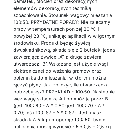
pamiątek, płócien oraz dekoracyjnych
elementów dekoracyjnych techniką
szpachlowania. Stosunek wagowy mieszania -
100:50. PRZYDATNE PORADY: Nie zalecamy
pracy w temperaturach poniżej 20 ºC i
powyżej 28 ºC, unikając aplikacji w wilgotnym
środowisku. Produkt będąc żywicą
dwuskładnikową, składa się z 2 butelek, jedna
zawierająca żywicę „A”, a druga zawiera
utwardzacz „B”. Wskazane jest użycie wagi
elektronicznej do ważenia gramów oraz
pojemnika do mieszania, w którym można
łączyć płyny. Jak obliczyć, ile utwardzacza
potrzebujesz? PRZYKŁAD - 100:50. Następnie
weź wagę składnika A i pomnóż ją przez B
(jeśli 100: 60 - A * 0,60; jeśli 100: 70 - A *
0,70; jeśli 100: 87 - A * 0,87). Jeśli masz
składnik A 5 kg i proporcje 100: 50, twoje
obliczenia muszą wynosić - 5 * 0,5 = 2,5 kg