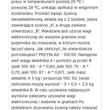
pracy w temperaturach poniżej 20 ºC i
powyżej 28 ºC, unikając aplikacji w wilgotnym
środowisku. Produkt będąc żywicą
dwuskładnikową, składa się z 2 butelek, jedna
zawierająca żywicę „A”, a druga zawiera
utwardzacz „B”. Wskazane jest użycie wagi
elektronicznej do ważenia gramów oraz
pojemnika do mieszania, w którym można
łączyć płyny. Jak obliczyć, ile utwardzacza
potrzebujesz? PRZYKŁAD - 100:50. Następnie
weź wagę składnika A i pomnóż ją przez B
(jeśli 100: 60 - A * 0,60; jeśli 100: 70 - A *
0,70; jeśli 100: 87 - A * 0,87). Jeśli masz
składnik A 5 kg i proporcje 100: 50, twoje
obliczenia muszą wynosić - 5 * 0,5 = 2,5 kg
składnika B. W celu uzyskania najlepszych
wyników zalecamy używanie wagi
elektronicznej i ważenie w gramach Po
dokładnym dozowaniu żywicę należy mieszać