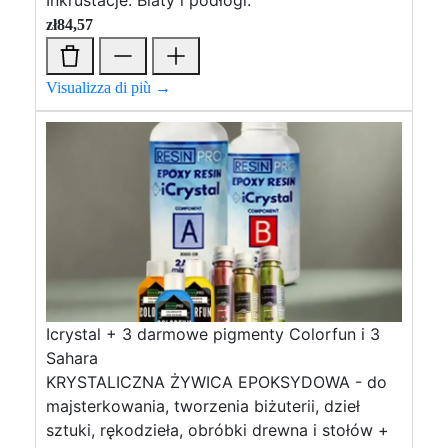
Inkrustacje. Blaty i podłogi.
zł
84,57
Visualizza di più →
Icrystal + 3 darmowe pigmenty Colorfun i 3
Sahara
KRYSTALICZNA ŻYWICA EPOKSYDOWA - do
majsterkowania, tworzenia biżuterii, dzieł
sztuki, rękodzieła, obróbki drewna i stołów +