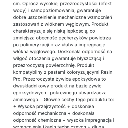
cm. Oprócz wysokiej przezroczystości (efekt
wody) i samopoziomowania, gwarantuje
dobre uszczelnienie mechaniczne wzmocnień i
zastosowań z włóknem węglowym. Produkt
charakteryzuje się niską lepkością, co
zmniejsza obecność pęcherzyków powietrza
po polimeryzacji oraz ułatwia impregnację
włókna węglowego. Doskonała odporność na
wilgoć otoczenia gwarantuje błyszczącą i
przezroczystą powierzchnię. Produkt
kompatybilny z pastami koloryzującymi Resin
Pro. Przezroczysta żywica epoksydowa to
dwuskładnikowy produkt na bazie żywic
epoksydowych i pokrewnego utwardzacza
aminowego. Główne cechy tego produktu to:
+ Wysoka przejrzystość + doskonała
odporność mechaniczna + doskonała
odporność chemiczna + wysoka impregnacja i
wzmocnienie tkanin technicznych + długa