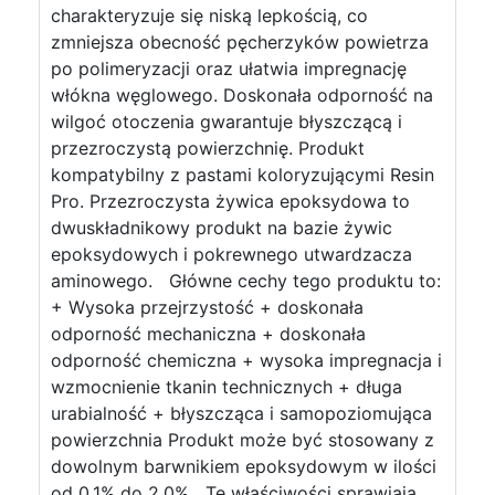
charakteryzuje się niską lepkością, co
zmniejsza obecność pęcherzyków powietrza
po polimeryzacji oraz ułatwia impregnację
włókna węglowego. Doskonała odporność na
wilgoć otoczenia gwarantuje błyszczącą i
przezroczystą powierzchnię. Produkt
kompatybilny z pastami koloryzującymi Resin
Pro. Przezroczysta żywica epoksydowa to
dwuskładnikowy produkt na bazie żywic
epoksydowych i pokrewnego utwardzacza
aminowego. Główne cechy tego produktu to:
+ Wysoka przejrzystość + doskonała
odporność mechaniczna + doskonała
odporność chemiczna + wysoka impregnacja i
wzmocnienie tkanin technicznych + długa
urabialność + błyszcząca i samopoziomująca
powierzchnia Produkt może być stosowany z
dowolnym barwnikiem epoksydowym w ilości
od 0,1% do 2,0% Te właściwości sprawiają,