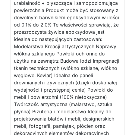
urabialność + błyszcząca i samopoziomująca
powierzchnia Produkt może być stosowany z
dowolnym barwnikiem epoksydowym w ilości
od 0,1% do 2,0% Te właściwości sprawiają, że
przezroczysta żywica epoksydowa jest
idealna do następujących zastosowań:
Modelarstwa Kreacji artystycznych Naprawy
włókna szklanego Powłoki ochronne do
użytku na zewnątrz Budowa łodzi Impregnacji
tkanin technicznych (włókno szklane, włókno
węglowe, Kevlar) Idealna do paneli
drewnianych i żywicznych (dzięki doskonałej
wydajności i przystępnej cenie) Powłoki do
mebli i powierzchni (100% nietoksyczne)
Twórczość artystyczna (malarstwo, sztuka
płynna) Biżuteria i modelarstwo Idealny do
projektowania blatów i mebli, designerskich
mebli, fotografii, pamiątek, płócien oraz
dekoracyjnych elementów dekoracyjnych