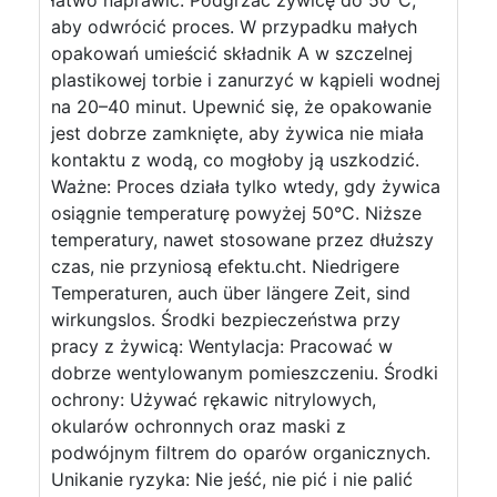
łatwo naprawić: Podgrzać żywicę do 50°C,
aby odwrócić proces. W przypadku małych
opakowań umieścić składnik A w szczelnej
plastikowej torbie i zanurzyć w kąpieli wodnej
na 20–40 minut. Upewnić się, że opakowanie
jest dobrze zamknięte, aby żywica nie miała
kontaktu z wodą, co mogłoby ją uszkodzić.
Ważne: Proces działa tylko wtedy, gdy żywica
osiągnie temperaturę powyżej 50°C. Niższe
temperatury, nawet stosowane przez dłuższy
czas, nie przyniosą efektu.cht. Niedrigere
Temperaturen, auch über längere Zeit, sind
wirkungslos. Środki bezpieczeństwa przy
pracy z żywicą: Wentylacja: Pracować w
dobrze wentylowanym pomieszczeniu. Środki
ochrony: Używać rękawic nitrylowych,
okularów ochronnych oraz maski z
podwójnym filtrem do oparów organicznych.
Unikanie ryzyka: Nie jeść, nie pić i nie palić