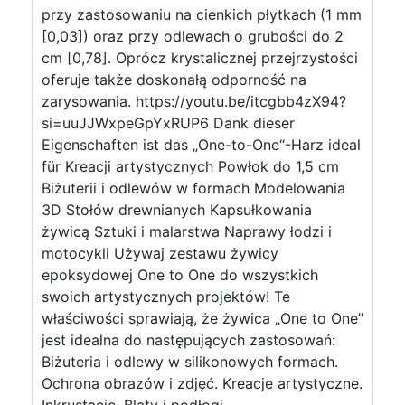
przy zastosowaniu na cienkich płytkach (1 mm
[0,03]) oraz przy odlewach o grubości do 2
cm [0,78]. Oprócz krystalicznej przejrzystości
oferuje także doskonałą odporność na
zarysowania. https://youtu.be/itcgbb4zX94?
si=uuJJWxpeGpYxRUP6 Dank dieser
Eigenschaften ist das „One-to-One“-Harz ideal
für Kreacji artystycznych Powłok do 1,5 cm
Biżuterii i odlewów w formach Modelowania
3D Stołów drewnianych Kapsułkowania
żywicą Sztuki i malarstwa Naprawy łodzi i
motocykli Używaj zestawu żywicy
epoksydowej One to One do wszystkich
swoich artystycznych projektów! Te
właściwości sprawiają, że żywica „One to One”
jest idealna do następujących zastosowań:
Biżuteria i odlewy w silikonowych formach.
Ochrona obrazów i zdjęć. Kreacje artystyczne.