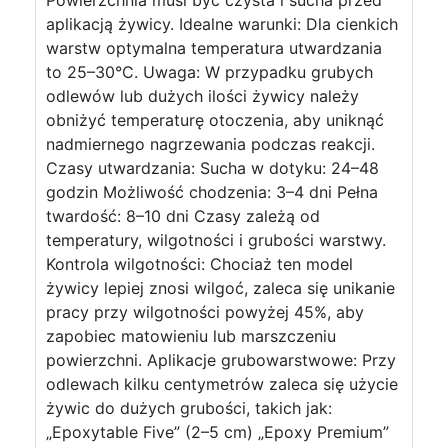
Powierzchnia musi być czysta i sucha przed
aplikacją żywicy. Idealne warunki: Dla cienkich
warstw optymalna temperatura utwardzania
to 25–30°C. Uwaga: W przypadku grubych
odlewów lub dużych ilości żywicy należy
obniżyć temperaturę otoczenia, aby uniknąć
nadmiernego nagrzewania podczas reakcji.
Czasy utwardzania: Sucha w dotyku: 24–48
godzin Możliwość chodzenia: 3–4 dni Pełna
twardość: 8–10 dni Czasy zależą od
temperatury, wilgotności i grubości warstwy.
Kontrola wilgotności: Chociaż ten model
żywicy lepiej znosi wilgoć, zaleca się unikanie
pracy przy wilgotności powyżej 45%, aby
zapobiec matowieniu lub marszczeniu
powierzchni. Aplikacje grubowarstwowe: Przy
odlewach kilku centymetrów zaleca się użycie
żywic do dużych grubości, takich jak:
„Epoxytable Five” (2–5 cm) „Epoxy Premium”