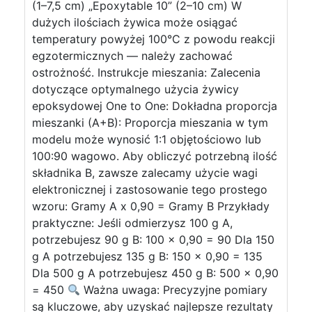
(1–7,5 cm) „Epoxytable 10” (2–10 cm) W
dużych ilościach żywica może osiągać
temperatury powyżej 100°C z powodu reakcji
egzotermicznych — należy zachować
ostrożność. Instrukcje mieszania: Zalecenia
dotyczące optymalnego użycia żywicy
epoksydowej One to One: Dokładna proporcja
mieszanki (A+B): Proporcja mieszania w tym
modelu może wynosić 1:1 objętościowo lub
100:90 wagowo. Aby obliczyć potrzebną ilość
składnika B, zawsze zalecamy użycie wagi
elektronicznej i zastosowanie tego prostego
wzoru: Gramy A x 0,90 = Gramy B Przykłady
praktyczne: Jeśli odmierzysz 100 g A,
potrzebujesz 90 g B: 100 x 0,90 = 90 Dla 150
g A potrzebujesz 135 g B: 150 x 0,90 = 135
Dla 500 g A potrzebujesz 450 g B: 500 x 0,90
= 450
Ważna uwaga: Precyzyjne pomiary
są kluczowe, aby uzyskać najlepsze rezultaty