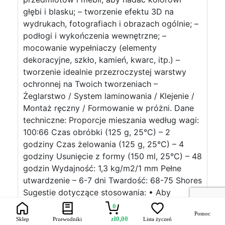
głębi i blasku; – tworzenie efektu 3D na
wydrukach, fotografiach i obrazach ogólnie; –
podłogi i wykończenia wewnętrzne; –
mocowanie wypełniaczy (elementy
dekoracyjne, szkło, kamień, kwarc, itp.) –
tworzenie idealnie przezroczystej warstwy
ochronnej na Twoich tworzeniach –
Żeglarstwo / System laminowania / Klejenie /
Montaż ręczny / Formowanie w próżni. Dane
techniczne: Proporcje mieszania według wagi:
100:66 Czas obróbki (125 g, 25°C) – 2
godziny Czas żelowania (125 g, 25°C) – 4
godziny Usunięcie z formy (150 ml, 25°C) – 48
godzin Wydajność: 1,3 kg/m2/1 mm Pełne
utwardzenie – 6-7 dni Twardość: 68-75 Shores
Sugestie dotyczące stosowania: • Aby
uzyskać najlepsze rezultaty, zmierz obie
0
Pomoc
komponenty w stosunku wagowym,
zł
0,00
Sklep
Przewodniki
Lista życzeń