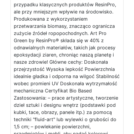
przypadku klasycznych produktów ResinPro,
ale przy mniejszym wpływie na środowisko.
Produkowana z wykorzystaniem
przetwarzania biomasy, znacząco ogranicza
zużycie źródeł ropopochodnych. Art Pro
Green by ResinPro® składa się w 40% z
odnawialnych materiałów, takich jak procesy
epoksydacji ziaren, chroniąc naszą planetę i
nasze zdrowie! Główne cechy: Doskonała
przejrzystość Wysoka lepkość Powierzchnia
idealnie gładka i odporna na wilgoć Stabilność
wobec promieni UV Doskonała wytrzymałość
mechaniczna Certyfikat Bio Based
Zastosowania: – prace artystyczne, tworzenie
dzieł sztuki i designu wnętrz (podstawki pod
kubki, tace, obrazy, panele itp.) za pomocą
techniki "fluid-art" lub wylewki o grubości do
1,5 cm; – powlekanie powierzchni,
przedmiotów i mebli, aby nadać kolorowi