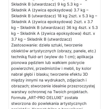
Składnik B (utwardzacz) 9 kg 5.3 kg –
Składnik A (żywica epoksydowa) 3.7 kg –
Składnik B (utwardzacz) 18 kg 2szt. x 5.3 kg –
Składnik A (żywica epoksydowa) 2szt. x 3.7
kg – Składnik B (utwardzacz) 36 kg 4szt. x 5.3
kg – Składnik A (żywica epoksydowa) 4szt. x
3.7 kg – Składnik B (utwardzacz)
Zastosowanie: dzieła sztuki, tworzenie
obiektów artystycznych (obrazy, panele, etc.)
techniką fluid-art (wylew do 1 cm); aplikacja
pionowa pędzlem lub wałkiem pokrycie
powierzchni, przedmiotów i mebli, by kolor
nabrał głębi i blasku; tworzenie efektu 3D
między innymi na wydrukach, zdjęciach i
obrazach; stworzenie idealnie przezroczystej
warstwy ochronnej na Twoich projektach.
Formuła „ART-PRO DELUXE” została
stworzona do powlekania artystycznych