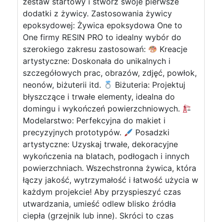
zestaw startowy i stwórz swoje pierwsze
dodatki z żywicy. Zastosowania żywicy
epoksydowej: Żywica epoksydowa One to
One firmy RESIN PRO to idealny wybór do
szerokiego zakresu zastosowań:
Kreacje
artystyczne: Doskonała do unikalnych i
szczegółowych prac, obrazów, zdjęć, powłok,
neonów, biżuterii itd.
Biżuteria: Projektuj
błyszczące i trwałe elementy, idealna do
domingu i wykończeń powierzchniowych.
Modelarstwo: Perfekcyjna do makiet i
precyzyjnych prototypów.
Posadzki
artystyczne: Uzyskaj trwałe, dekoracyjne
wykończenia na blatach, podłogach i innych
powierzchniach. Wszechstronna żywica, która
łączy jakość, wytrzymałość i łatwość użycia w
każdym projekcie! Aby przyspieszyć czas
utwardzania, umieść odlew blisko źródła
ciepła (grzejnik lub inne). Skróci to czas