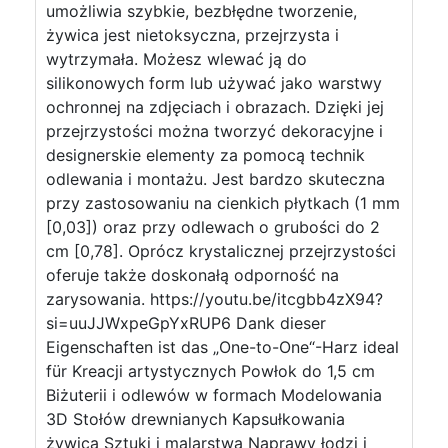
umożliwia szybkie, bezbłędne tworzenie,
żywica jest nietoksyczna, przejrzysta i
wytrzymała. Możesz wlewać ją do
silikonowych form lub używać jako warstwy
ochronnej na zdjęciach i obrazach. Dzięki jej
przejrzystości można tworzyć dekoracyjne i
designerskie elementy za pomocą technik
odlewania i montażu. Jest bardzo skuteczna
przy zastosowaniu na cienkich płytkach (1 mm
[0,03]) oraz przy odlewach o grubości do 2
cm [0,78]. Oprócz krystalicznej przejrzystości
oferuje także doskonałą odporność na
zarysowania. https://youtu.be/itcgbb4zX94?
si=uuJJWxpeGpYxRUP6 Dank dieser
Eigenschaften ist das „One-to-One“-Harz ideal
für Kreacji artystycznych Powłok do 1,5 cm
Biżuterii i odlewów w formach Modelowania
3D Stołów drewnianych Kapsułkowania
żywicą Sztuki i malarstwa Naprawy łodzi i