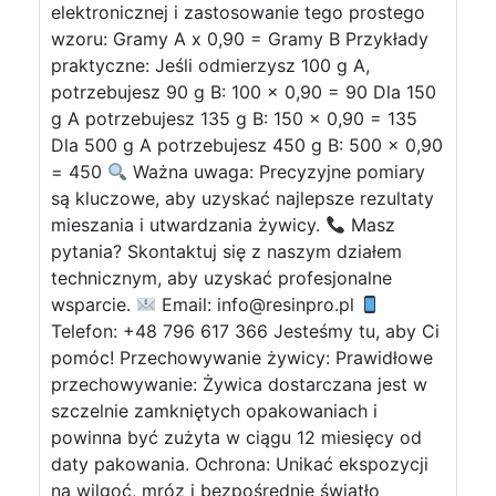
elektronicznej i zastosowanie tego prostego
wzoru: Gramy A x 0,90 = Gramy B Przykłady
praktyczne: Jeśli odmierzysz 100 g A,
potrzebujesz 90 g B: 100 x 0,90 = 90 Dla 150
g A potrzebujesz 135 g B: 150 x 0,90 = 135
Dla 500 g A potrzebujesz 450 g B: 500 x 0,90
= 450
Ważna uwaga: Precyzyjne pomiary
są kluczowe, aby uzyskać najlepsze rezultaty
mieszania i utwardzania żywicy.
Masz
pytania? Skontaktuj się z naszym działem
technicznym, aby uzyskać profesjonalne
wsparcie.
Email:
info@resinpro.pl
Telefon: +48 796 617 366 Jesteśmy tu, aby Ci
pomóc! Przechowywanie żywicy: Prawidłowe
przechowywanie: Żywica dostarczana jest w
szczelnie zamkniętych opakowaniach i
powinna być zużyta w ciągu 12 miesięcy od
daty pakowania. Ochrona: Unikać ekspozycji
na wilgoć, mróz i bezpośrednie światło