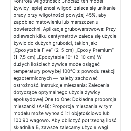
Kontrola wilgotności: Chociaż ten model
żywicy lepiej znosi wilgoć, zaleca się unikanie
pracy przy wilgotności powyżej 45%, aby
zapobiec matowieniu lub marszczeniu
powierzchni. Aplikacje grubowarstwowe: Przy
odlewach kilku centymetrów zaleca się użycie
żywic do dużych grubości, takich jak:
„Epoxytable Five” (2–5 cm) „Epoxy Premium”
(1–7,5 cm) „Epoxytable 10” (2–10 cm) W
dużych ilościach żywica może osiągać
temperatury powyżej 100°C z powodu reakcji
egzotermicznych — należy zachować
ostrożność. Instrukcje mieszania: Zalecenia
dotyczące optymalnego użycia żywicy
epoksydowej One to One: Dokładna proporcja
mieszanki (A+B): Proporcja mieszania w tym
modelu może wynosić 1:1 objętościowo lub
100:90 wagowo. Aby obliczyć potrzebną ilość
składnika B, zawsze zalecamy użycie wagi