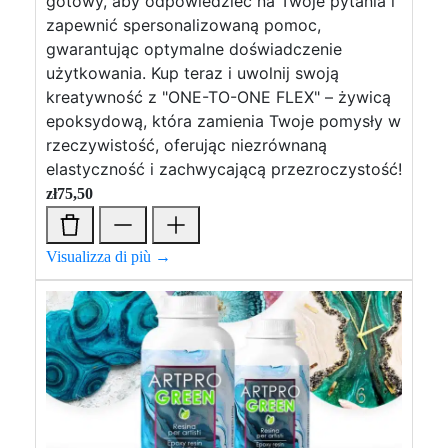
gotowy, aby odpowiedzieć na Twoje pytania i
zapewnić spersonalizowaną pomoc,
gwarantując optymalne doświadczenie
użytkowania. Kup teraz i uwolnij swoją
kreatywność z "ONE-TO-ONE FLEX" – żywicą
epoksydową, która zamienia Twoje pomysły w
rzeczywistość, oferując niezrównaną
elastyczność i zachwycającą przezroczystość!
zł
75,50
Visualizza di più →