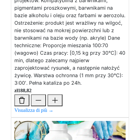
projektów. Kompatybilna z barwnikami,
pigmentami proszkowymi, barwnikami na
bazie alkoholu i oleju oraz farbami w aerozolu.
Ostrzeżenie: produkt jest wrażliwy na wilgoć,
nie stosować na mokrej powierzchni lub z
barwnikami na bazie wody (np. akryle) Dane
techniczne: Proporcje mieszania 100:70
(wagowo) Czas pracy: [0,15 kg przy 30°C]: 40
min, dlatego zalecamy najpierw
zaprojektować rysunek, a następnie nałożyć
żywicę. Warstwa ochronna (1 mm przy 30°C):
3:00′. Pełna kataliza po 24h.
zł
188,82
Visualizza di più →