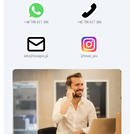
+48 796 617 366
+48 796 617 366
info@resinpro.pl
@resin_pro