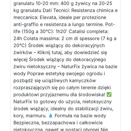
granulatu 10-20 mm: 400 g żywicy na 20-25
kg granulatu Dati Tecnici: Resistenza chimica e
meccanica: Elevata, ideale per protezione
anti-graffio e resistenza a lungo termine. Pot-
life (150g a 30°C): 1h20′ Catalisi completa:
24h Colata massima: 2 cm di spessore (7 kg a
20°C) Środek wiążący do dekoracyjnych
żwirków – Kliknij tutaj, aby dowiedzieć się
więcej Środek wiążący do dekoracyjnego
żwiru nietoksyczny – NaturFix żywica na bazie
wody Popraw estetykę swojego ogrodu i
pozbądź się uciążliwych kamyczków
rozpraszających się po całym terenie dzięki
produktowi przyjaznemu dla środowiska!
NaturFix to gotowy do użycia, nietoksyczny
środek wiążący, idealny do stabilizacji żwiru,
kory, marmuru.
Formuła na bazie wody
Bezpieczna, bezzapachowa i całkowicie
nietoksyczna, nawet w postaci płynnej Nie