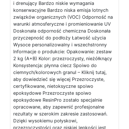
i drenujący Bardzo niskie wymagania
konserwacyjne Bardzo niska emisja lotnych
związków organicznych (VOC) Odporność na
warunki atmosferyczne i promieniowanie UV
Doskonała odporność chemiczna Doskonała
przyczepność do podłoży Łatwość użycia
Wysoce personalizowalny i wszechstronny
Informacje o produkcie: Opakowanie: zestaw
2 kg (A+B) Kolor: przezroczysty, nieżółknący
Konsystencja: płynna ciecz Spoiwo do
ciemnych/kolorowych granul – Kliknij tutaj,
aby dowiedzieć się więcej Przezroczyste,
certyfikowane, nietoksyczne spoiwo
epoksydowe Przezroczyste spoiwo
epoksydowe ResinPro zostało specjalnie
opracowane, aby zapewnić profesjonalne
rezultaty w szerokim zakresie zastosowań.
Dzięki wysokiemu połyskowi,
przezroczystości oraz niskiej lepkości jest