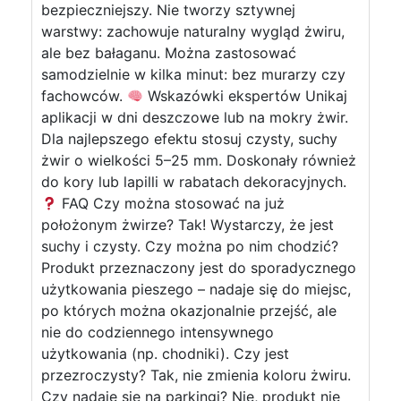
bezpieczniejszy. Nie tworzy sztywnej
warstwy: zachowuje naturalny wygląd żwiru,
ale bez bałaganu. Można zastosować
samodzielnie w kilka minut: bez murarzy czy
fachowców.
Wskazówki ekspertów Unikaj
aplikacji w dni deszczowe lub na mokry żwir.
Dla najlepszego efektu stosuj czysty, suchy
żwir o wielkości 5–25 mm. Doskonały również
do kory lub lapilli w rabatach dekoracyjnych.
FAQ Czy można stosować na już
położonym żwirze? Tak! Wystarczy, że jest
suchy i czysty. Czy można po nim chodzić?
Produkt przeznaczony jest do sporadycznego
użytkowania pieszego – nadaje się do miejsc,
po których można okazjonalnie przejść, ale
nie do codziennego intensywnego
użytkowania (np. chodniki). Czy jest
przezroczysty? Tak, nie zmienia koloru żwiru.
Czy nadaje się na parkingi? Nie, produkt nie