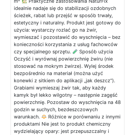
m²
Praktyczne zastosowania NaturFix
idealnie nadaje się do stabilizacji ozdobnych
ścieżek, rabat lub przejść w sposób trwały,
estetyczny i naturalny. Produkt jest gotowy do
użycia: wystarczy rozlać go na żwir,
wymieszać i pozostawić do wyschnięcia – bez
konieczności korzystania z usług fachowców
czy specjalnego sprzętu.
Sposób użycia
Oczyść i wyrównaj powierzchnię żwiru (nie
stosować na mokrym żwirze). Wylej środek
bezpośrednio na materiał (można użyć
konewki z sitkiem do aplikacji „jak deszcz”).
Grabiami wymieszaj żwir tak, aby każdy
kamyk był lekko wilgotny – następnie zagęść
powierzchnię. Pozostaw do wyschnięcia na 48
godzin w suchych, bezdeszczowych
warunkach.
Różnice w porównaniu z innymi
produktami Nie jest to produkt chemiczny
wydzielający opary: jest przepuszczalny i