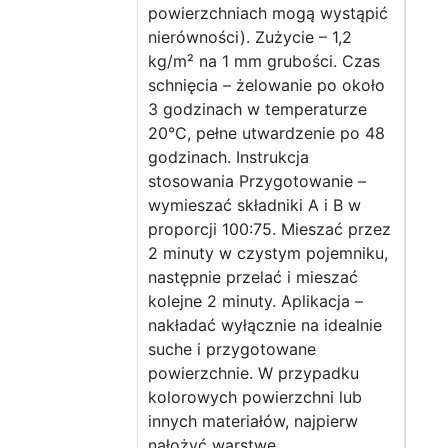
powierzchniach mogą wystąpić
nierówności). Zużycie – 1,2
kg/m² na 1 mm grubości. Czas
schnięcia – żelowanie po około
3 godzinach w temperaturze
20°C, pełne utwardzenie po 48
godzinach. Instrukcja
stosowania Przygotowanie –
wymieszać składniki A i B w
proporcji 100:75. Mieszać przez
2 minuty w czystym pojemniku,
następnie przelać i mieszać
kolejne 2 minuty. Aplikacja –
nakładać wyłącznie na idealnie
suche i przygotowane
powierzchnie. W przypadku
kolorowych powierzchni lub
innych materiałów, najpierw
nałożyć warstwę