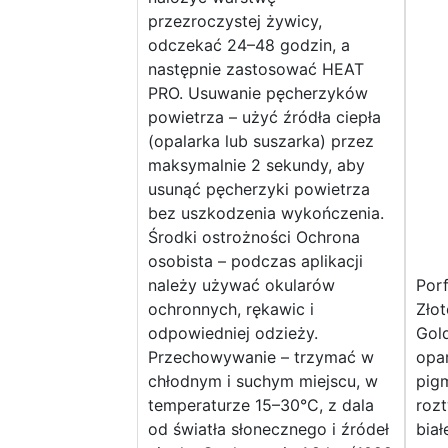
przezroczystej żywicy,
odczekać 24–48 godzin, a
następnie zastosować HEAT
PRO. Usuwanie pęcherzyków
powietrza – użyć źródła ciepła
(opalarka lub suszarka) przez
maksymalnie 2 sekundy, aby
usunąć pęcherzyki powietrza
bez uszkodzenia wykończenia.
Środki ostrożności Ochrona
osobista – podczas aplikacji
należy używać okularów
Porf
ochronnych, rękawic i
Zło
odpowiedniej odzieży.
Gold
Przechowywanie – trzymać w
opa
chłodnym i suchym miejscu, w
pig
temperaturze 15–30°C, z dala
rozt
od światła słonecznego i źródeł
biał