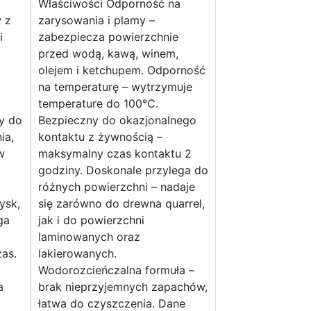
Właściwości Odporność na
w z
zarysowania i plamy –
i
zabezpiecza powierzchnie
przed wodą, kawą, winem,
olejem i ketchupem. Odporność
na temperaturę – wytrzymuje
temperature do 100°C.
y do
Bezpieczny do okazjonalnego
ia,
kontaktu z żywnością –
w
maksymalny czas kontaktu 2
godziny. Doskonale przylega do
różnych powierzchni – nadaje
ysk,
się zarówno do drewna quarrel,
ga
jak i do powierzchni
laminowanych oraz
zas.
lakierowanych.
Wodorozcieńczalna formuła –
a
brak nieprzyjemnych zapachów,
łatwa do czyszczenia. Dane