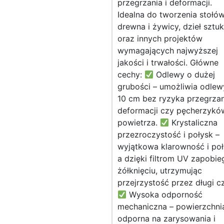
przegrzania i deformacji.
Idealna do tworzenia stołó
drewna i żywicy, dzieł sztuk
oraz innych projektów
wymagających najwyższej
jakości i trwałości. Główne
cechy:
Odlewy o dużej
grubości – umożliwia odlew
10 cm bez ryzyka przegrzan
deformacji czy pęcherzykó
powietrza.
Krystaliczna
przezroczystość i połysk –
wyjątkowa klarowność i poł
a dzięki filtrom UV zapobie
żółknięciu, utrzymując
przejrzystość przez długi c
Wysoka odporność
mechaniczna – powierzchni
odporna na zarysowania i