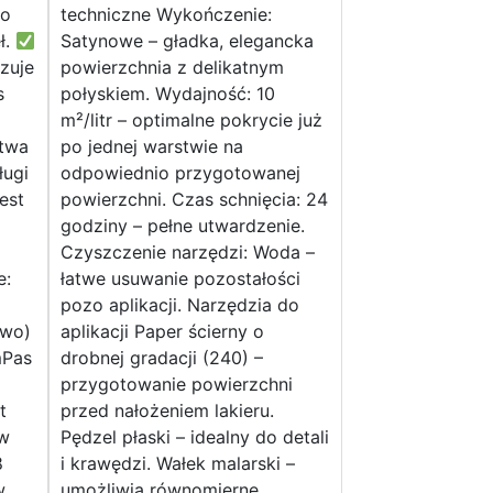
do
techniczne Wykończenie:
ł.
Satynowe – gładka, elegancka
zuje
powierzchnia z delikatnym
s
połyskiem. Wydajność: 10
m²/litr – optimalne pokrycie już
twa
po jednej warstwie na
ługi
odpowiednio przygotowanej
est
powierzchni. Czas schnięcia: 24
godziny – pełne utwardzenie.
Czyszczenie narzędzi: Woda –
e:
łatwe usuwanie pozostałości
pozo aplikacji. Narzędzia do
owo)
aplikacji Paper ścierny o
mPas
drobnej gradacji (240) –
przygotowanie powierzchni
t
przed nałożeniem lakieru.
 w
Pędzel płaski – idealny do detali
8
i krawędzi. Wałek malarski –
w
umożliwia równomierne