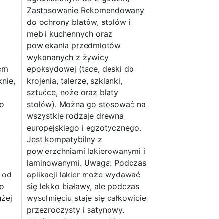
Zastosowanie Rekomendowany
do ochrony blatów, stołów i
mebli kuchennych oraz
powlekania przedmiotów
wykonanych z żywicy
cm
epoksydowej (tace, deski do
nie,
krojenia, talerze, szklanki,
sztućce, noże oraz blaty
do
stołów). Można go stosować na
wszystkie rodzaje drewna
europejskiego i egzotycznego.
Jest kompatybilny z
powierzchniami lakierowanymi i
laminowanymi. Uwaga: Podczas
 od
aplikacji lakier może wydawać
do
się lekko białawy, ale podczas
żej
wyschnięciu staje się całkowicie
przezroczysty i satynowy.