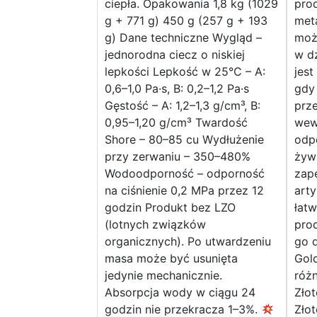
ciepła. Opakowania 1,8 kg (1029
pro
g + 771 g) 450 g (257 g + 193
met
g) Dane techniczne Wygląd –
moż
jednorodna ciecz o niskiej
w dz
lepkości Lepkość w 25°C – A:
jest
0,6–1,0 Pa·s, B: 0,2–1,2 Pa·s
gdy
Gęstość – A: 1,2–1,3 g/cm³, B:
prz
0,95–1,20 g/cm³ Twardość
wew
Shore – 80–85 cu Wydłużenie
odp
przy zerwaniu – 350–480%
żywi
Wodoodporność – odporność
zape
na ciśnienie 0,2 MPa przez 12
arty
godzin Produkt bez LZO
łatw
(lotnych związków
pro
organicznych). Po utwardzeniu
go d
masa może być usunięta
Gold
jedynie mechanicznie.
różn
Absorpcja wody w ciągu 24
Złot
godzin nie przekracza 1–3%.
Złot