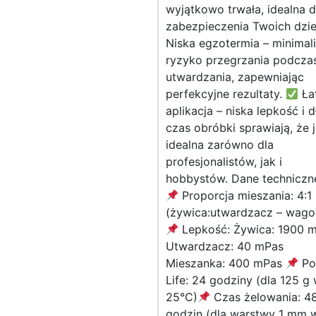
wyjątkowo trwała, idealna 
zabezpieczenia Twoich dzie
Niska egzotermia – minimali
ryzyko przegrzania podcza
utwardzania, zapewniając
perfekcyjne rezultaty.
Ła
aplikacja – niska lepkość i d
czas obróbki sprawiają, że j
idealna zarówno dla
profesjonalistów, jak i
hobbystów. Dane techniczn
Proporcja mieszania: 4:1
(żywica:utwardzacz – wag
Lepkość: Żywica: 1900 
Utwardzacz: 40 mPas
Mieszanka: 400 mPas
Po
Life: 24 godziny (dla 125 g
25°C)
Czas żelowania: 4
godzin (dla warstwy 1 mm 