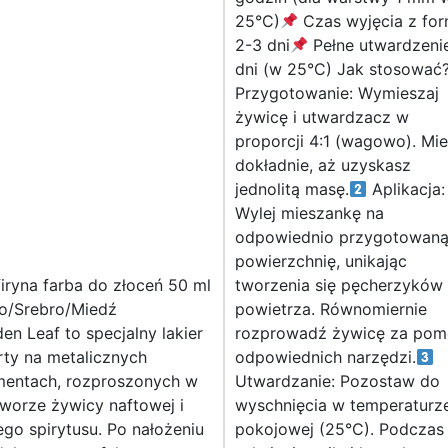
25°C)
Czas wyjęcia z for
2-3 dni
Pełne utwardzenie
dni (w 25°C) Jak stosować
Przygotowanie: Wymieszaj
żywicę i utwardzacz w
proporcji 4:1 (wagowo). Mie
dokładnie, aż uzyskasz
jednolitą masę.
Aplikacja:
Wylej mieszankę na
odpowiednio przygotowan
powierzchnię, unikając
iryna farba do złoceń 50 ml
tworzenia się pęcherzyków
to/Srebro/Miedź
powietrza. Równomiernie
en Leaf to specjalny lakier
rozprowadź żywicę za po
rty na metalicznych
odpowiednich narzędzi.
mentach, rozproszonych w
Utwardzanie: Pozostaw do
worze żywicy naftowej i
wyschnięcia w temperaturz
ego spirytusu. Po nałożeniu
pokojowej (25°C). Podczas