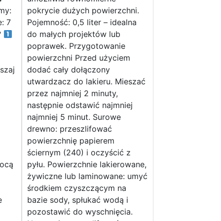
my:
pokrycie dużych powierzchni.
: 7
Pojemność: 0,5 liter – idealna
?
do małych projektów lub
poprawek. Przygotowanie
powierzchni Przed użyciem
szaj
dodać cały dołączony
utwardzacz do lakieru. Mieszać
przez najmniej 2 minuty,
następnie odstawić najmniej
ą
najmniej 5 minut. Surowe
drewno: przeszlifować
powierzchnię papierem
ściernym (240) i oczyścić z
mocą
pyłu. Powierzchnie lakierowane,
żywiczne lub laminowane: umyć
środkiem czyszczącym na
e
bazie sody, spłukać wodą i
pozostawić do wyschnięcia.