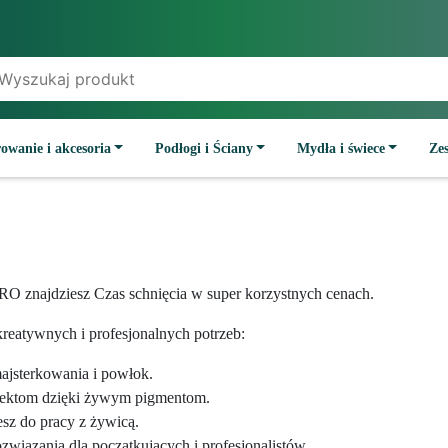
owanie i akcesoria
Podłogi i Ściany
Mydła i świece
Ze
RO znajdziesz Czas schnięcia w super korzystnych cenach.
reatywnych i profesjonalnych potrzeb:
majsterkowania i powłok.
jektom dzięki żywym pigmentom.
esz do pracy z żywicą.
wiązania dla początkujących i profesjonalistów.