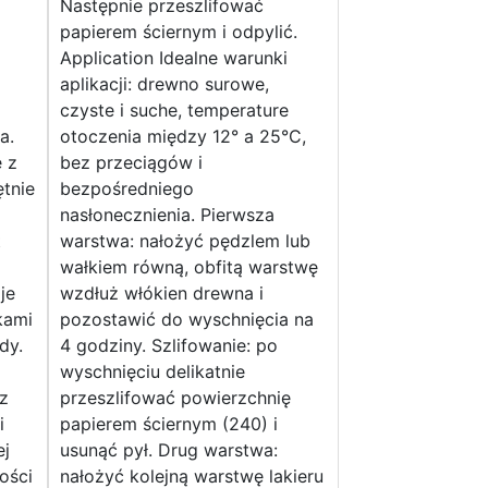
Następnie przeszlifować
papierem ściernym i odpylić.
Application Idealne warunki
aplikacji: drewno surowe,
czyste i suche, temperature
a.
otoczenia między 12° a 25°C,
ę z
bez przeciągów i
tnie
bezpośredniego
nasłonecznienia. Pierwsza
t
warstwa: nałożyć pędzlem lub
wałkiem równą, obfitą warstwę
je
wzdłuż włókien drewna i
kami
pozostawić do wyschnięcia na
dy.
4 godziny. Szlifowanie: po
wyschnięciu delikatnie
 z
przeszlifować powierzchnię
i
papierem ściernym (240) i
ej
usunąć pył. Drug warstwa:
ości
nałożyć kolejną warstwę lakieru