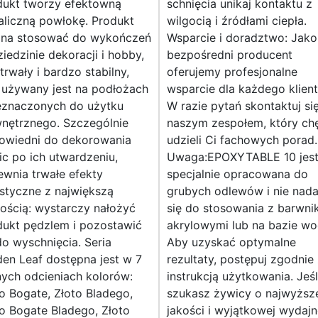
dukt tworzy efektowną
schnięcia unikaj kontaktu z
aliczną powłokę. Produkt
wilgocią i źródłami ciepła.
na stosować do wykończeń
Wsparcie i doradztwo: Jako
iedzinie dekoracji i hobby,
bezpośredni producent
 trwały i bardzo stabilny,
oferujemy profesjonalne
 używany jest na podłożach
wsparcie dla każdego klient
eznaczonych do użytku
W razie pytań skontaktuj si
nętrznego. Szczególnie
naszym zespołem, który chę
owiedni do dekorowania
udzieli Ci fachowych porad.
c po ich utwardzeniu,
Uwaga:EPOXYTABLE 10 jes
wnia trwałe efekty
specjalnie opracowana do
styczne z największą
grubych odlewów i nie nada
ością: wystarczy nałożyć
się do stosowania z barwni
dukt pędzlem i pozostawić
akrylowymi lub na bazie wo
o wyschnięcia. Seria
Aby uzyskać optymalne
en Leaf dostępna jest w 7
rezultaty, postępuj zgodnie
ych odcieniach kolorów:
instrukcją użytkowania. Jeśl
o Bogate, Złoto Bladego,
szukasz żywicy o najwyższ
o Bogate Bladego, Złoto
jakości i wyjątkowej wydajn