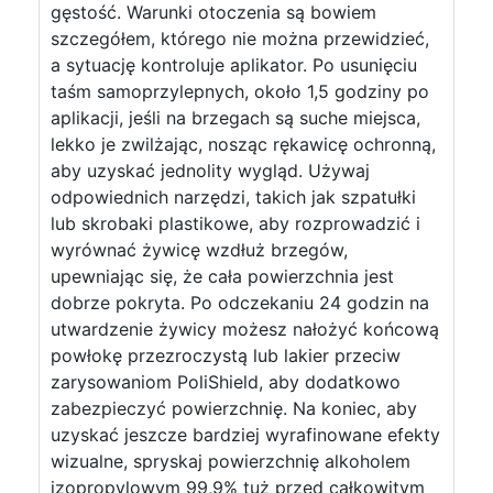
gęstość. Warunki otoczenia są bowiem
szczegółem, którego nie można przewidzieć,
a sytuację kontroluje aplikator. Po usunięciu
taśm samoprzylepnych, około 1,5 godziny po
aplikacji, jeśli na brzegach są suche miejsca,
lekko je zwilżając, nosząc rękawicę ochronną,
aby uzyskać jednolity wygląd. Używaj
odpowiednich narzędzi, takich jak szpatułki
lub skrobaki plastikowe, aby rozprowadzić i
wyrównać żywicę wzdłuż brzegów,
upewniając się, że cała powierzchnia jest
dobrze pokryta. Po odczekaniu 24 godzin na
utwardzenie żywicy możesz nałożyć końcową
powłokę przezroczystą lub lakier przeciw
zarysowaniom PoliShield, aby dodatkowo
zabezpieczyć powierzchnię. Na koniec, aby
uzyskać jeszcze bardziej wyrafinowane efekty
wizualne, spryskaj powierzchnię alkoholem
izopropylowym 99,9% tuż przed całkowitym