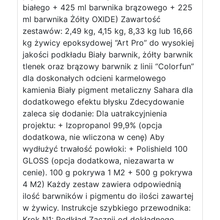
białego + 425 ml barwnika brązowego + 225
ml barwnika Żółty OXIDE) Zawartość
zestawów: 2,49 kg, 4,15 kg, 8,33 kg lub 16,66
kg żywicy epoksydowej “Art Pro” do wysokiej
jakości podkładu Biały barwnik, żółty barwnik
tlenek oraz brązowy barwnik z linii “Colorfun”
dla doskonałych odcieni karmelowego
kamienia Biały pigment metaliczny Sahara dla
dodatkowego efektu błysku Zdecydowanie
zaleca się dodanie: Dla uatrakcyjnienia
projektu: + Izopropanol 99,9% (opcja
dodatkowa, nie wliczona w cenę) Aby
wydłużyć trwałość powłoki: + Polishield 100
GLOSS (opcja dodatkowa, niezawarta w
cenie). 100 g pokrywa 1 M2 + 500 g pokrywa
4 M2) Każdy zestaw zawiera odpowiednią
ilość barwników i pigmentu do ilości zawartej
w żywicy. Instrukcje szybkiego przewodnika:
Krok N1: Podkład Zacznij od dokładnego