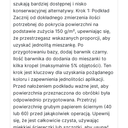
szukają bardziej dostępnej i nisko
konserwacyjnej alternatywy. Krok 1: Podkład
Zacznij od dokładnego zmierzenia ilości
potrzebnej do pokrycia powierzchni na
podstawie zużycia 150 g/m², upewniając się,
że przestrzegasz wskazanych proporcji, aby
uzyskać jednolitą mieszankę. Po
przygotowaniu bazy, dodaj barwnik czarny.
Ilość barwnika do dodania do mieszanki to
kilka kropel (maksymalnie 5% objętości). Ten
krok jest kluczowy dla uzyskania pożądanego
koloru i zapewnienia jednolitości aplikacji.
Przed nałożeniem podkładu ważne jest, aby
powierzchnia przeznaczona do obróbki była
odpowiednio przygotowana. Przetrzyj
powierzchnię grubym papierem ściernym (40
lub 60) przed jakąkolwiek operacją. Upewnij
się, że jest całkowicie czysta, używając
miękkiej ściereczki lub szczotki, aby usunąć