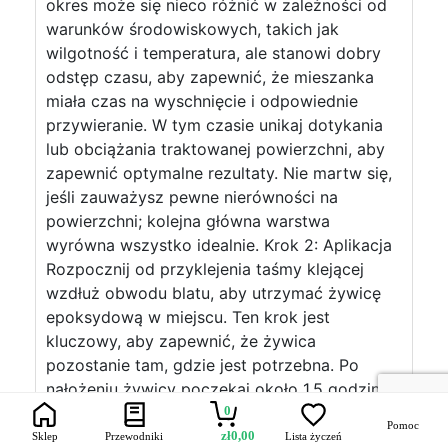
okres może się nieco różnić w zależności od
warunków środowiskowych, takich jak
wilgotność i temperatura, ale stanowi dobry
odstęp czasu, aby zapewnić, że mieszanka
miała czas na wyschnięcie i odpowiednie
przywieranie. W tym czasie unikaj dotykania
lub obciążania traktowanej powierzchni, aby
zapewnić optymalne rezultaty. Nie martw się,
jeśli zauważysz pewne nierówności na
powierzchni; kolejna główna warstwa
wyrówna wszystko idealnie. Krok 2: Aplikacja
Rozpocznij od przyklejenia taśmy klejącej
wzdłuż obwodu blatu, aby utrzymać żywicę
epoksydową w miejscu. Ten krok jest
kluczowy, aby zapewnić, że żywica
pozostanie tam, gdzie jest potrzebna. Po
nałożeniu żywicy poczekaj około 1,5 godziny
przed delikatnym usunięciem taśmy klejącej.
0
Pomoc
Aby zapewnić równomierne i pełne pokrycie,
zł
0,00
Sklep
Przewodniki
Lista życzeń