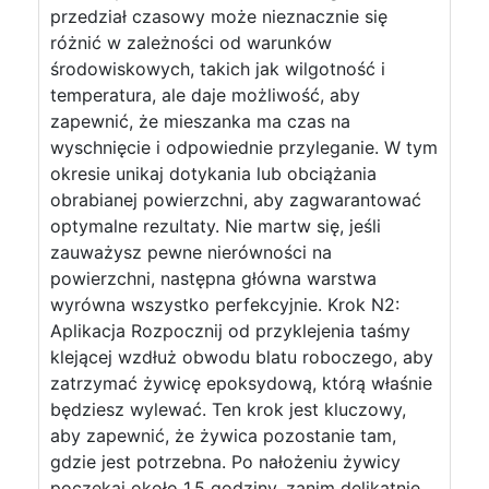
przedział czasowy może nieznacznie się
różnić w zależności od warunków
środowiskowych, takich jak wilgotność i
temperatura, ale daje możliwość, aby
zapewnić, że mieszanka ma czas na
wyschnięcie i odpowiednie przyleganie. W tym
okresie unikaj dotykania lub obciążania
obrabianej powierzchni, aby zagwarantować
optymalne rezultaty. Nie martw się, jeśli
zauważysz pewne nierówności na
powierzchni, następna główna warstwa
wyrówna wszystko perfekcyjnie. Krok N2:
Aplikacja Rozpocznij od przyklejenia taśmy
klejącej wzdłuż obwodu blatu roboczego, aby
zatrzymać żywicę epoksydową, którą właśnie
będziesz wylewać. Ten krok jest kluczowy,
aby zapewnić, że żywica pozostanie tam,
gdzie jest potrzebna. Po nałożeniu żywicy
poczekaj około 1,5 godziny, zanim delikatnie