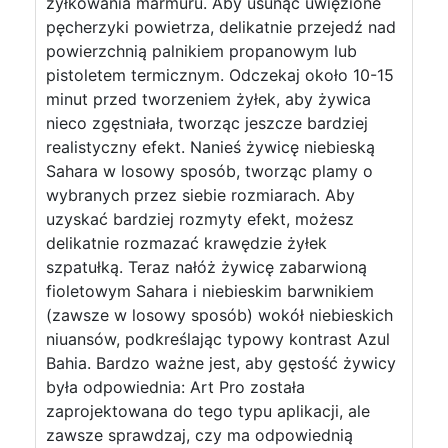
żyłkowania marmuru. Aby usunąć uwięzione
pęcherzyki powietrza, delikatnie przejedź nad
powierzchnią palnikiem propanowym lub
pistoletem termicznym. Odczekaj około 10-15
minut przed tworzeniem żyłek, aby żywica
nieco zgęstniała, tworząc jeszcze bardziej
realistyczny efekt. Nanieś żywicę niebieską
Sahara w losowy sposób, tworząc plamy o
wybranych przez siebie rozmiarach. Aby
uzyskać bardziej rozmyty efekt, możesz
delikatnie rozmazać krawędzie żyłek
szpatułką. Teraz nałóż żywicę zabarwioną
fioletowym Sahara i niebieskim barwnikiem
(zawsze w losowy sposób) wokół niebieskich
niuansów, podkreślając typowy kontrast Azul
Bahia. Bardzo ważne jest, aby gęstość żywicy
była odpowiednia: Art Pro została
zaprojektowana do tego typu aplikacji, ale
zawsze sprawdzaj, czy ma odpowiednią