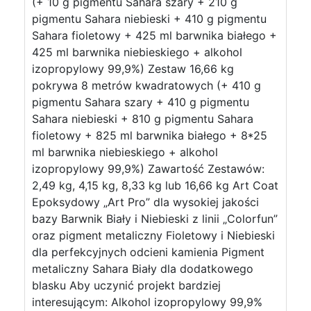
(+ 10 g pigmentu Sahara szary + 210 g
pigmentu Sahara niebieski + 410 g pigmentu
Sahara fioletowy + 425 ml barwnika białego +
425 ml barwnika niebieskiego + alkohol
izopropylowy 99,9%) Zestaw 16,66 kg
pokrywa 8 metrów kwadratowych (+ 410 g
pigmentu Sahara szary + 410 g pigmentu
Sahara niebieski + 810 g pigmentu Sahara
fioletowy + 825 ml barwnika białego + 8*25
ml barwnika niebieskiego + alkohol
izopropylowy 99,9%) Zawartość Zestawów:
2,49 kg, 4,15 kg, 8,33 kg lub 16,66 kg Art Coat
Epoksydowy „Art Pro” dla wysokiej jakości
bazy Barwnik Biały i Niebieski z linii „Colorfun”
oraz pigment metaliczny Fioletowy i Niebieski
dla perfekcyjnych odcieni kamienia Pigment
metaliczny Sahara Biały dla dodatkowego
blasku Aby uczynić projekt bardziej
interesującym: Alkohol izopropylowy 99,9%