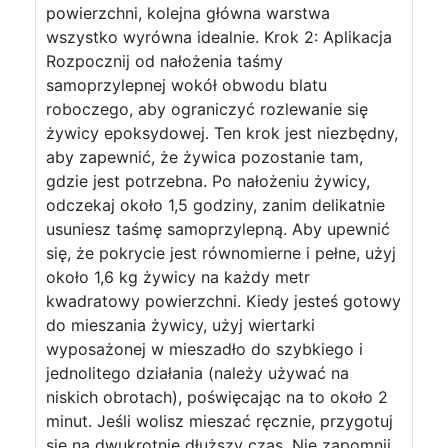
powierzchni, kolejna główna warstwa
wszystko wyrówna idealnie. Krok 2: Aplikacja
Rozpocznij od nałożenia taśmy
samoprzylepnej wokół obwodu blatu
roboczego, aby ograniczyć rozlewanie się
żywicy epoksydowej. Ten krok jest niezbędny,
aby zapewnić, że żywica pozostanie tam,
gdzie jest potrzebna. Po nałożeniu żywicy,
odczekaj około 1,5 godziny, zanim delikatnie
usuniesz taśmę samoprzylepną. Aby upewnić
się, że pokrycie jest równomierne i pełne, użyj
około 1,6 kg żywicy na każdy metr
kwadratowy powierzchni. Kiedy jesteś gotowy
do mieszania żywicy, użyj wiertarki
wyposażonej w mieszadło do szybkiego i
jednolitego działania (należy używać na
niskich obrotach), poświęcając na to około 2
minut. Jeśli wolisz mieszać ręcznie, przygotuj
się na dwukrotnie dłuższy czas. Nie zapomnij