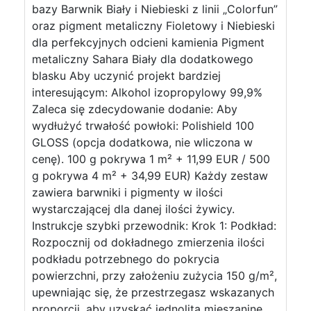
bazy Barwnik Biały i Niebieski z linii „Colorfun”
oraz pigment metaliczny Fioletowy i Niebieski
dla perfekcyjnych odcieni kamienia Pigment
metaliczny Sahara Biały dla dodatkowego
blasku Aby uczynić projekt bardziej
interesującym: Alkohol izopropylowy 99,9%
Zaleca się zdecydowanie dodanie: Aby
wydłużyć trwałość powłoki: Polishield 100
GLOSS (opcja dodatkowa, nie wliczona w
cenę). 100 g pokrywa 1 m² + 11,99 EUR / 500
g pokrywa 4 m² + 34,99 EUR) Każdy zestaw
zawiera barwniki i pigmenty w ilości
wystarczającej dla danej ilości żywicy.
Instrukcje szybki przewodnik: Krok 1: Podkład:
Rozpocznij od dokładnego zmierzenia ilości
podkładu potrzebnego do pokrycia
powierzchni, przy założeniu zużycia 150 g/m²,
upewniając się, że przestrzegasz wskazanych
proporcji, aby uzyskać jednolitą mieszaninę.