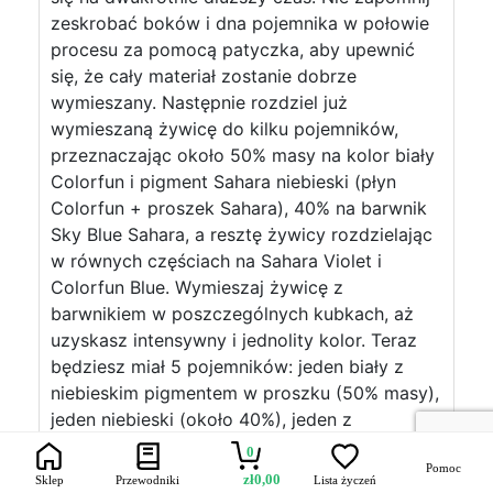
zeskrobać boków i dna pojemnika w połowie
procesu za pomocą patyczka, aby upewnić
się, że cały materiał zostanie dobrze
wymieszany. Następnie rozdziel już
wymieszaną żywicę do kilku pojemników,
przeznaczając około 50% masy na kolor biały
Colorfun i pigment Sahara niebieski (płyn
Colorfun + proszek Sahara), 40% na barwnik
Sky Blue Sahara, a resztę żywicy rozdzielając
w równych częściach na Sahara Violet i
Colorfun Blue. Wymieszaj żywicę z
barwnikiem w poszczególnych kubkach, aż
uzyskasz intensywny i jednolity kolor. Teraz
będziesz miał 5 pojemników: jeden biały z
niebieskim pigmentem w proszku (50% masy),
jeden niebieski (około 40%), jeden z
fioletowym pigmentem Sahara (około 5%
0
masy) i jeden z barwnikiem Colorfun
Pomoc
zł
0,00
Sklep
Przewodniki
Lista życzeń