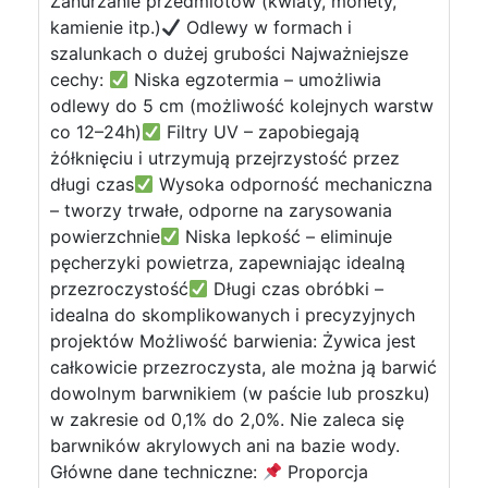
Zanurzanie przedmiotów (kwiaty, monety,
kamienie itp.)
Odlewy w formach i
szalunkach o dużej grubości Najważniejsze
cechy:
Niska egzotermia – umożliwia
odlewy do 5 cm (możliwość kolejnych warstw
co 12–24h)
Filtry UV – zapobiegają
żółknięciu i utrzymują przejrzystość przez
długi czas
Wysoka odporność mechaniczna
– tworzy trwałe, odporne na zarysowania
powierzchnie
Niska lepkość – eliminuje
pęcherzyki powietrza, zapewniając idealną
przezroczystość
Długi czas obróbki –
idealna do skomplikowanych i precyzyjnych
projektów Możliwość barwienia: Żywica jest
całkowicie przezroczysta, ale można ją barwić
dowolnym barwnikiem (w paście lub proszku)
w zakresie od 0,1% do 2,0%. Nie zaleca się
barwników akrylowych ani na bazie wody.
Główne dane techniczne:
Proporcja