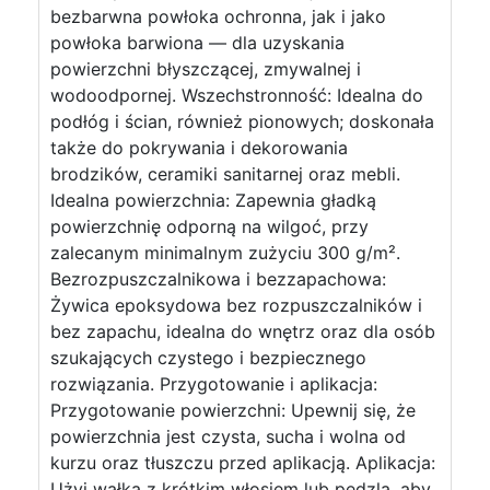
bezbarwna powłoka ochronna, jak i jako
powłoka barwiona — dla uzyskania
powierzchni błyszczącej, zmywalnej i
wodoodpornej. Wszechstronność: Idealna do
podłóg i ścian, również pionowych; doskonała
także do pokrywania i dekorowania
brodzików, ceramiki sanitarnej oraz mebli.
Idealna powierzchnia: Zapewnia gładką
powierzchnię odporną na wilgoć, przy
zalecanym minimalnym zużyciu 300 g/m².
Bezrozpuszczalnikowa i bezzapachowa:
Żywica epoksydowa bez rozpuszczalników i
bez zapachu, idealna do wnętrz oraz dla osób
szukających czystego i bezpiecznego
rozwiązania. Przygotowanie i aplikacja:
Przygotowanie powierzchni: Upewnij się, że
powierzchnia jest czysta, sucha i wolna od
kurzu oraz tłuszczu przed aplikacją. Aplikacja:
Użyj wałka z krótkim włosiem lub pędzla, aby