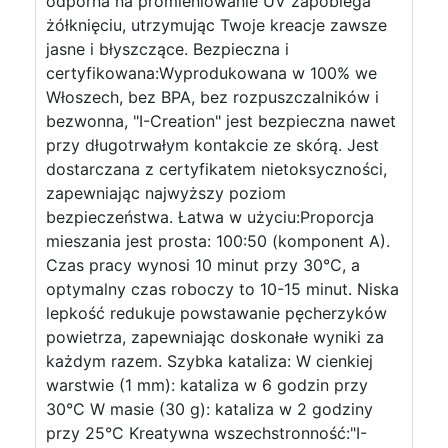
odporna na promieniowanie UV zapobiega
żółknięciu, utrzymując Twoje kreacje zawsze
jasne i błyszczące. Bezpieczna i
certyfikowana:Wyprodukowana w 100% we
Włoszech, bez BPA, bez rozpuszczalników i
bezwonna, "I-Creation" jest bezpieczna nawet
przy długotrwałym kontakcie ze skórą. Jest
dostarczana z certyfikatem nietoksyczności,
zapewniając najwyższy poziom
bezpieczeństwa. Łatwa w użyciu:Proporcja
mieszania jest prosta: 100:50 (komponent A).
Czas pracy wynosi 10 minut przy 30°C, a
optymalny czas roboczy to 10-15 minut. Niska
lepkość redukuje powstawanie pęcherzyków
powietrza, zapewniając doskonałe wyniki za
każdym razem. Szybka kataliza: W cienkiej
warstwie (1 mm): kataliza w 6 godzin przy
30°C W masie (30 g): kataliza w 2 godziny
przy 25°C Kreatywna wszechstronność:"I-