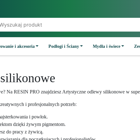
owanie i akcesoria
Podłogi i Ściany
Mydła i świece
Ze
 silikonowe
owe? Na RESIN PRO znajdziesz Artystyczne odlewy silikonowe w supe
reatywnych i profesjonalnych potrzeb:
majsterkowania i powłok.
jektom dzięki żywym pigmentom.
esz do pracy z żywicą.
wiązania dla początkujących i profesjonalistów.