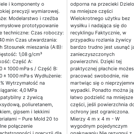
ele i komponenty o
odporna na przecieki Dziel
kiej precyzji wymiarowej.
na mniejsze części
że: Modelarstwo i rzeźba
Wielokrotnego użytku bez
emysłowe prototypowanie
wysiłku i nadająca się do
e techniczne: Czas roboczy:
recyklingu Faktycznie, w
40 min Czas utwardzania:
przypadku rozlania żywicy
h Stosunek mieszania (A:B):
bardzo trudno jest usunąć j
Gęstość: 1,08 g/cm³
zanieczyszczonych
kość: Część A:
powierzchni. Dzięki tej
 ± 1000 mPa·s / Część B:
praktycznej płachcie możes
0 ± 1000 mPa·s Wydłużenie:
pracować swobodnie, nie
 % Wytrzymałość na
martwiąc się o nieprzyjemn
iąganie: 4,0 MPa
wypadki. Ponadto można ją
patybilny z żywicą
łatwo podzielić na mniejsze
ksydową, poliuretanem,
części, jeśli powierzchnia d
iem, gipsem i lekkimi
ochrony jest ograniczona.
riałami – Pure Mold 20 to
Mierzy 4 m x 4 m - W
lne połączenie
wygodnym pojedynczym
chstronności i precyzji dla
opakowaniu Nie rezygnuj z