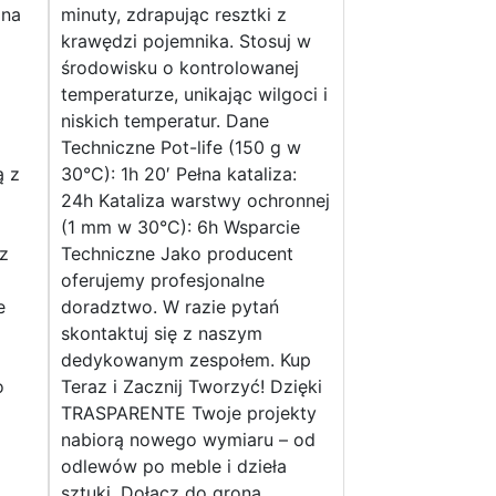
ona
minuty, zdrapując resztki z
krawędzi pojemnika. Stosuj w
środowisku o kontrolowanej
temperaturze, unikając wilgoci i
niskich temperatur. Dane
Techniczne Pot-life (150 g w
ą z
30°C): 1h 20′ Pełna kataliza:
24h Kataliza warstwy ochronnej
(1 mm w 30°C): 6h Wsparcie
z
Techniczne Jako producent
oferujemy profesjonalne
e
doradztwo. W razie pytań
skontaktuj się z naszym
dedykowanym zespołem. Kup
o
Teraz i Zacznij Tworzyć! Dzięki
TRASPARENTE Twoje projekty
nabiorą nowego wymiaru – od
odlewów po meble i dzieła
sztuki. Dołącz do grona