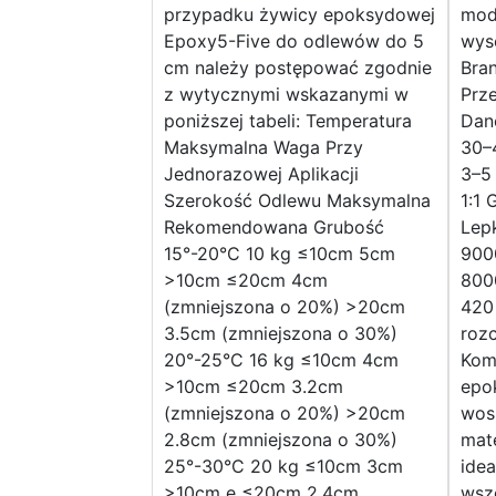
przypadku żywicy epoksydowej
mod
Epoxy5-Five do odlewów do 5
wyso
cm należy postępować zgodnie
Bran
z wytycznymi wskazanymi w
Prz
poniższej tabeli: Temperatura
Dan
Maksymalna Waga Przy
30–
Jednorazowej Aplikacji
3–5 
Szerokość Odlewu Maksymalna
1:1 
Rekomendowana Grubość
Lep
15°-20°C 10 kg ≤10cm 5cm
9000
>10cm ≤20cm 4cm
800
(zmniejszona o 20%) >20cm
420
3.5cm (zmniejszona o 30%)
rozc
20°-25°C 16 kg ≤10cm 4cm
Kom
>10cm ≤20cm 3.2cm
epo
(zmniejszona o 20%) >20cm
wosk
2.8cm (zmniejszona o 30%)
mate
25°-30°C 20 kg ≤10cm 3cm
idea
>10cm e ≤20cm 2.4cm
wsze