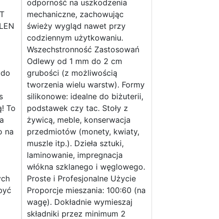
odporność na uszkodzenia
T
mechaniczne, zachowując
LEN
świeży wygląd nawet przy
codziennym użytkowaniu.
Wszechstronność Zastosowań
j
Odlewy od 1 mm do 2 cm
 do
grubości (z możliwością
tworzenia wielu warstw). Formy
s
silikonowe: idealne do biżuterii,
! To
podstawek czy tac. Stoły z
ta
żywicą, meble, konserwacja
o na
przedmiotów (monety, kwiaty,
muszle itp.). Dzieła sztuki,
laminowanie, impregnacja
włókna szklanego i węglowego.
ych
Proste i Profesjonalne Użycie
być
Proporcje mieszania: 100:60 (na
wagę). Dokładnie wymieszaj
składniki przez minimum 2