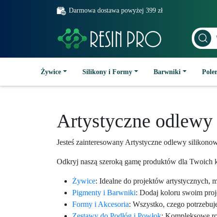
Darmowa dostawa powyżej 399 zł
Żywice
Silikony i Formy
Barwniki
Poler
Artystyczne odlewy
Jesteś zainteresowany Artystyczne odlewy silikon
Odkryj naszą szeroką gamę produktów dla Twoich k
Żywice
: Idealne do projektów artystycznych, 
Pigmenty i Barwniki
: Dodaj koloru swoim pro
Formy i Akcesoria
: Wszystko, czego potrzebuj
Zestawy do Podłóg i Powłok
: Kompleksowe roz