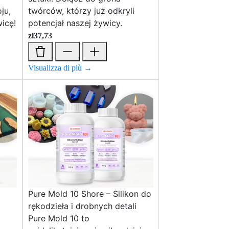
ju,
twórców, którzy już odkryli
icę!
potencjał naszej żywicy.
zł
37,73
Visualizza di più →
Pure Mold 10 Shore – Silikon do
rękodzieła i drobnych detali
Pure Mold 10 to