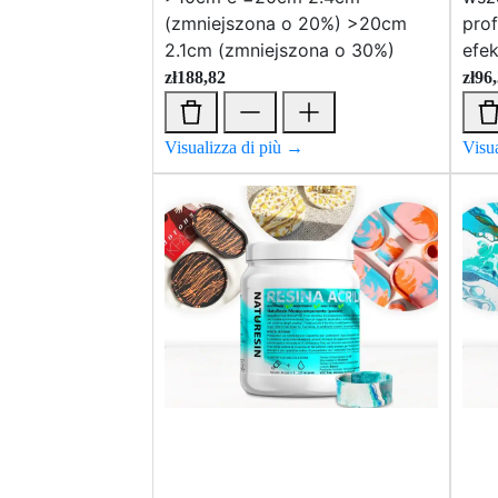
(zmniejszona o 20%) >20cm
prof
2.1cm (zmniejszona o 30%)
efek
zł
188,82
zł
96
Visualizza di più →
Visu