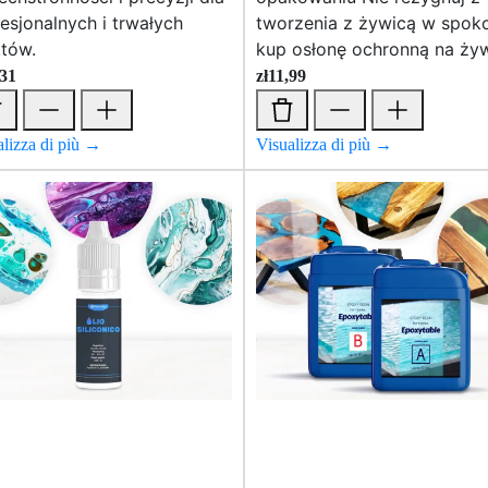
esjonalnych i trwałych
tworzenia z żywicą w spoko
tów.
kup osłonę ochronną na żyw
,31
zł
11,99
alizza di più →
Visualizza di più →