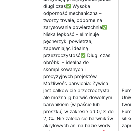
długi czas
Wysoka
odporność mechaniczna –
tworzy trwałe, odporne na
zarysowania powierzchnie
Niska lepkość – eliminuje
pęcherzyki powietrza,
zapewniając idealną
przezroczystość
Długi czas
obróbki – idealna do
skomplikowanych i
precyzyjnych projektów
Możliwość barwienia: Żywica
jest całkowicie przezroczysta,
Pur
ale można ją barwić dowolnym
Uniw
barwnikiem (w paście lub
twór
proszku) w zakresie od 0,1% do
Pure
2,0%. Nie zaleca się barwników
sili
akrylowych ani na bazie wody.
zap