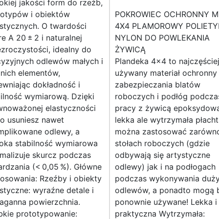
kiej jakości form do rzeźb,
totypów i obiektów
POKROWIEC OCHRONNY M
stycznych. O twardości
4X4 PLAMOROWY POLIETY
e A 20 ± 2 i naturalnej
NYLON DO POWLEKANIA
zroczystości, idealny do
ŻYWICĄ
cyzyjnych odlewów małych i
Plandeka 4x4 to najczęście
dnich elementów,
używany materiał ochronny
ewniając dokładność i
zabezpieczania blatów
ilność wymiarową. Dzięki
roboczych i podłóg podcza
wnoważonej elastyczności
pracy z żywicą epoksydową
wo usuniesz nawet
lekka ale wytrzymała płach
mplikowane odlewy, a
można zastosować zarówn
oka stabilność wymiarowa
stołach roboczych (gdzie
malizuje skurcz podczas
odbywają się artystyczne
rdzania (< 0,05 %). Główne
odlewy) jak i na podłogach
osowania: Rzeźby i obiekty
podczas wykonywania duż
styczne: wyraźne detale i
odlewów, a ponadto mogą 
naganna powierzchnia.
ponownie używane! Lekka i
bkie prototypowanie:
praktyczna Wytrzymała: