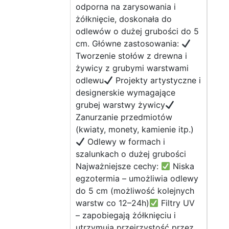
odporna na zarysowania i
żółknięcie, doskonała do
odlewów o dużej grubości do 5
cm. Główne zastosowania:
Tworzenie stołów z drewna i
żywicy z grubymi warstwami
odlewu
Projekty artystyczne i
designerskie wymagające
grubej warstwy żywicy
Zanurzanie przedmiotów
(kwiaty, monety, kamienie itp.)
Odlewy w formach i
szalunkach o dużej grubości
Najważniejsze cechy:
Niska
egzotermia – umożliwia odlewy
do 5 cm (możliwość kolejnych
warstw co 12–24h)
Filtry UV
– zapobiegają żółknięciu i
utrzymują przejrzystość przez