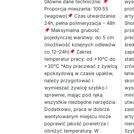
Główne dane techniczne:
wyso
Proporcja mieszania: 100:55
pro
(wagowo)
Czas utwardzania:
arty
24h, pełna polimeryzacja – 48h
Shor
Maksymalna grubość
prze
pojedynczej warstwy: do 5 cm
pre
(możliwość kolejnych odlewów
śre
co 12–24h)
Zakres
zap
temperatur pracy: od +10°C do
stab
+30°C *Aby pracować z żywicą
zró
epoksydową w czasie upałów,
łat
należy przygotować i
sko
wymieszać żywicę szybko i
wys
sprawnie, mając pod ręką
mini
wszystkie niezbędne narzędzia.
utwa
Dodatkowo, praca w dobrze
zast
wentylowanym miejscu może
arty
poprawić jakość powietrza i
nie
obniżyć temperaturę. W
Szy