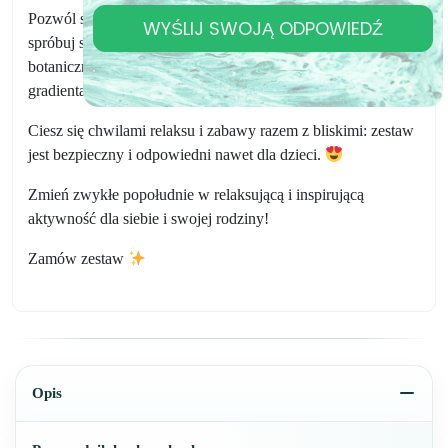
Pozwól się zainspirować naszymi pomysłami kreatywnymi:
WYŚLIJ SWOJĄ ODPOWIEDŹ
spróbuj stworzyć tęczowe mydełka, dodaj elementy
botaniczne dla efektu złuszczającego lub eksperymentuj z
gradientami kolorów.
Ciesz się chwilami relaksu i zabawy razem z bliskimi: zestaw
jest bezpieczny i odpowiedni nawet dla dzieci.
Zmień zwykłe popołudnie w relaksującą i inspirującą
aktywność dla siebie i swojej rodziny!
Zamów zestaw
Opis