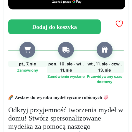
własne
mydła
rzemieślnicze
Dodaj do koszyka
pt., 7. sie
pon., 10. sie - wt.,
wt., 11. sie - czw.,
11. sie
13. sie
Zamówiony
Zamówienie wysłane
Przewidywany czas
dostawy
Zestaw do wyrobu mydeł ręcznie robionych
Odkryj przyjemność tworzenia mydeł w
domu! Stwórz spersonalizowane
mydełka za pomocą naszego