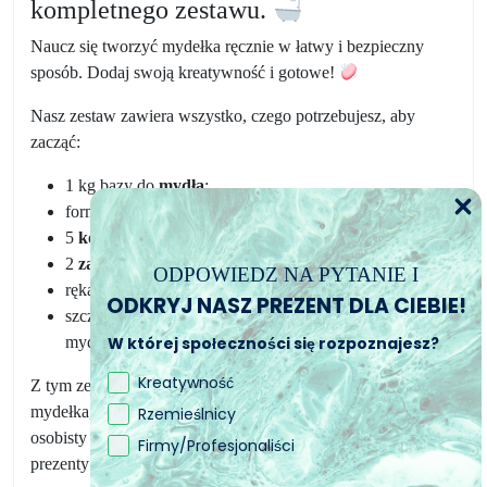
kompletnego zestawu.
Naucz się tworzyć mydełka ręcznie w łatwy i bezpieczny
sposób. Dodaj swoją kreatywność i gotowe!
Nasz zestaw zawiera wszystko, czego potrzebujesz, aby
zacząć:
1 kg bazy do
mydła
;
formę do
mydeł
silikonową;
5
kolorów
specjalnie do mydeł;
2
zapachy
;
ODPOWIEDZ NA PYTANIE I
rękawice i narzędzia do mieszania;
ODKRYJ NASZ PREZENT DLA CIEBIE!
szczegółowy
przewodnik
o tym, jak wykonać własne
W której społeczności się rozpoznajesz?
mydełka.
Kreatywność
Z tym zestawem możesz łatwo tworzyć dwukolorowe
mydełka, warstwowe lub inne oryginalne efekty, dodając
Rzemieślnicy
osobisty akcent do swojej łazienki lub tworząc unikalne
Firmy/Profesjonaliści
prezenty dla swoich przyjaciół i rodziny.