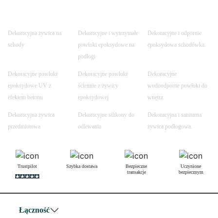
Dekoracyjna żywica na
Dekoracyjne i wytrzymałe
Dekoracyjne i odpornie
schody
powłoki epoksydowe na
epoksydowa schodówka.
podłogi
Dekoracyjne powłoki
Dekoracyjne powłoki
Dekoracyjne
epoksydowe UV z
ściennie z żywicy
wodoodporne powłoki do
efektem betonu
epoksydowej
wnętrz
Dekoracyjna żywica
Dekoracyjne silikony do
Dekoracyjna i sanitarna
przedmiotowa
odlewania
żywica podłogowa.
Trustpilot
Szybka dostawa
Bezpieczne
Uczynione
transakcje
bezpiecznym
Łączność