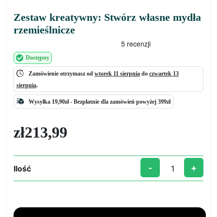
Zestaw kreatywny: Stwórz własne mydła
rzemieślnicze
Dostępny
Zamówienie otrzymasz od
wtorek 11 sierpnia
do
czwartek 13
sierpnia
.
Wysyłka 19,90zł -
Bezpłatnie
dla zamówień powyżej 399zł
zł
213,99
-
+
Ilość
ilość
Zestaw
kreatywny:
Stwórz