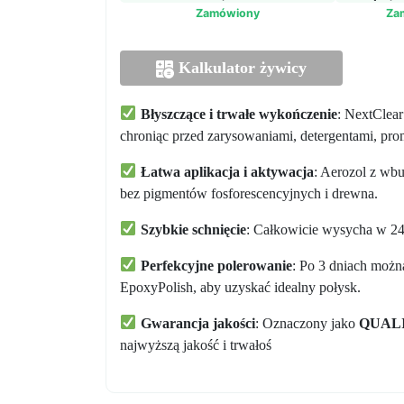
Zamówiony
Za
Kalkulator żywicy
Błyszczące i trwałe wykończenie
: NextClear
chroniąc przed zarysowaniami, detergentami, pr
Łatwa aplikacja i aktywacja
: Aerozol z wb
bez pigmentów fosforescencyjnych i drewna.
Szybkie schnięcie
: Całkowicie wysycha w 24
Perfekcyjne polerowanie
: Po 3 dniach moż
EpoxyPolish, aby uzyskać idealny połysk.
Gwarancja jakości
: Oznaczony jako
QUAL
najwyższą jakość i trwałoś