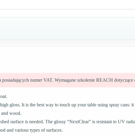
irm posiadających numer VAT. Wymagane szkolenie REACH dotyczące 
oat.
gh gloss. It is the best way to touch up your table using spray cans: it i
ns and wood.
hed surface is needed. The glossy “NextClear” is resistant to UV radi
d and various types of surfaces.