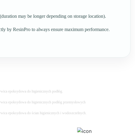
n (duration may be longer depending on storage location).
ctly by ResinPro to always ensure maximum performance.
wica epoksydowa do higienicznych podłóg.
wica epoksydowa do higienicznych podłóg przemysłowych
wica epoksydowa do ścian higienicznych i wodoszczelnych.