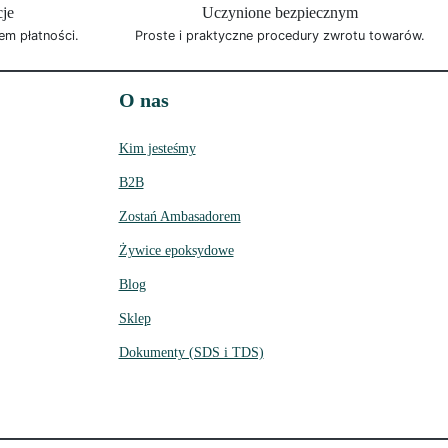
cje
Uczynione bezpiecznym
em płatności.
Proste i praktyczne procedury zwrotu towarów.
O nas
Kim jesteśmy
B2B
Zostań Ambasadorem
Żywice epoksydowe
Blog
Sklep
Dokumenty (SDS i TDS)