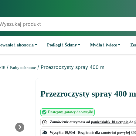
owanie i akcesoria
Podłogi i Ściany
Mydła i świece
Ze
/
/ Przezroczysty spray 400 ml
NIE
Farby ochronne
Przezroczysty spray 400 m
Dostępny
, gotowy do wysyłki
Zamówienie otrzymasz od
poniedziałek 10 sierpnia
do
ś
Next
Wysyłka 19,90zł -
Bezpłatnie
dla zamówień powyżej 399