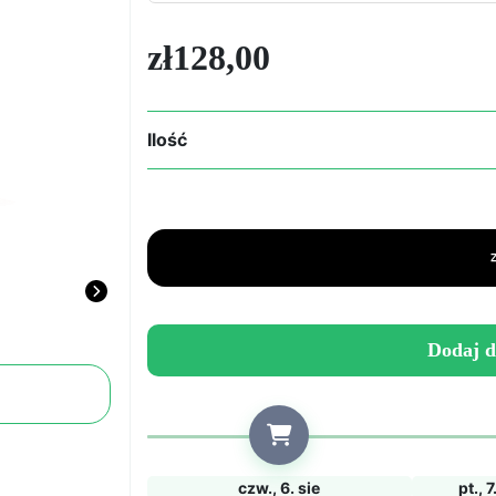
zł
128,00
Ilość
ilość
Przezroczysty
spray
400
ml
Dodaj d
czw., 6. sie
pt., 