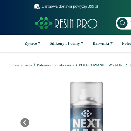
Darmowa dostawa powyżej 399 zł
Żywice
Silikony i Formy
Barwniki
Poler
/
/
Strona główna
Polerowanie i akcesoria
POLEROWANIE I WYKOŃCZE
Previous