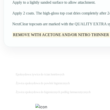
Apply to a lightly sanded surface to allow attachment.
Apply 2 coats. The high-gloss top coat dries completely after 2
NextClear topcoats are marked with the QUALITY EXTRA symbo
REMOVE WITH ACETONE AND/OR NITRO THINNER (before 
Epoksydowa żywica do ścian hotelowych
Żywica epoksydowa do powłok higienicznych
Żywica epoksydowa do higienicznych podłóg farmaceutycznych