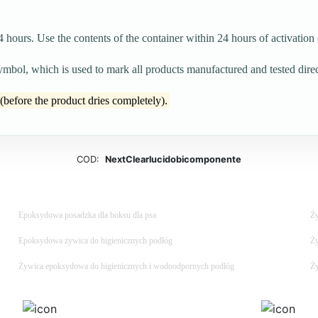
4 hours. Use the contents of the container within 24 hours of activatio
l, which is used to mark all products manufactured and tested dire
the product dries completely).
COD:
NextClearlucidobicomponente
Epoksydowa posadzka dla boksu dla psa
Ży
Epoksydowa żywica do higienicznych podłóg
Ży
Żywica epoksydowa do higienicznych i wodoodpornych podłóg
Ży