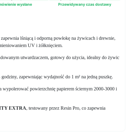
mówienie wysłane
Przewidywany czas dostawy
 zapewnia lśniącą i odporną powłokę na żywicach i drewnie,
omieniowaniem UV i żółknięciem.
udowanym utwardzaczem, gotowy do użycia, idealny do żywic
 godziny, zapewniając wydajność do 1 m² na jedną puszkę.
na wypolerować powierzchnię papierem ściernym 2000-3000 i
ITY EXTRA
, testowany przez Resin Pro, co zapewnia