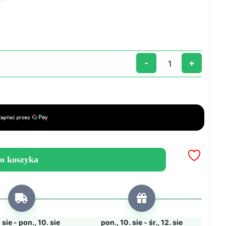
-
+
o koszyka
7. sie - pon., 10. sie
pon., 10. sie - śr., 12. sie