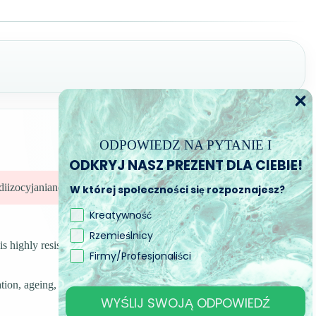
ODPOWIEDZ NA PYTANIE I
ODKRYJ NASZ PREZENT DLA CIEBIE!
diizocyjanianów.
W której społeczności się rozpoznajesz?
Kreatywność
Rzemieślnicy
s highly resistant due to its high solids content, and the high
Firmy/Profesjonaliści
ation, ageing, yellowing and chemicals.
WYŚLIJ SWOJĄ ODPOWIEDŹ