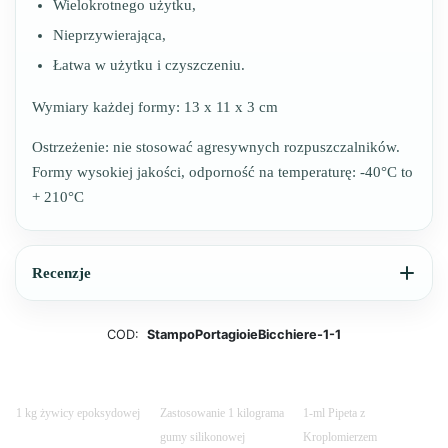
Wielokrotnego użytku,
Nieprzywierająca,
Łatwa w użytku i czyszczeniu.
Wymiary każdej formy: 13 x 11 x 3 cm
Ostrzeżenie: nie stosować agresywnych rozpuszczalników.
Formy wysokiej jakości, odporność na temperaturę: -40°C to
+ 210°C
Recenzje
COD:
StampoPortagioieBicchiere-1-1
1 kg żywicy epoksydowej
Zastosowanie 1 kilograma
1-ml Pipeta z
gumy silikonowej
Kroplomierzem