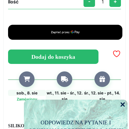
-
+
Ilość
ilość
Forma
silikonowa
Szkatułka
na
biżuterię
w
kształcie
Dodaj do koszyka
serca
sob., 8. sie
wt., 11. sie - śr., 12.
śr., 12. sie - pt., 14.
sie
sie
Zamówiony
Zamówienie wysłane
Przewidywany czas
dostawy
ODPOWIEDZ NA PYTANIE I
SILIKONOWA FORMA DO RĘKODZIEŁA