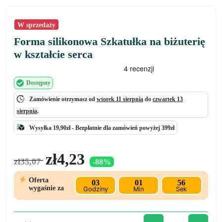
W sprzedaży
Forma silikonowa Szkatułka na biżuterię
w kształcie serca
Dostępny
Zamówienie otrzymasz od
wtorek 11 sierpnia
do
czwartek 13
sierpnia
.
Wysyłka 19,90zł -
Bezpłatnie
dla zamówień powyżej 399zł
Pierwotna
Aktualna
zł
4,23
zł
35,07
-88%
cena
cena
wynosiła:
wynosi:
Oferta
03
01
55
zł35,07.
zł4,23.
wygaśnie za
Godziny
Min
Sek