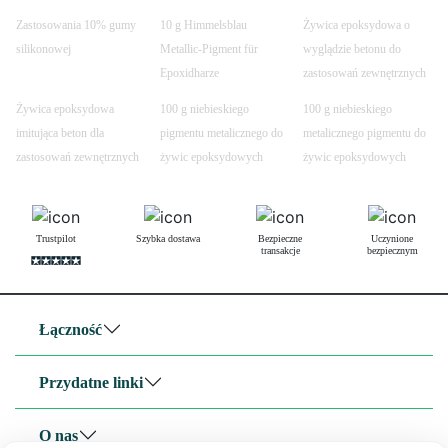
Zastosowania 10% gumy
10 g Himmelsblau
Żywica epoksydowa o
silikonowej
Metallic-Pigment für
wyglądzie betonu do
Epoxidharze
zastosowań zewnętrznych
Żywica epoksydowa
100 g niebieskiego
100 g niebieskiego
imitująca beton dla
pigmentu metalicznego do
metalicznego pigmentu do
zastosowań zewnętrznych
żywic epoksydowych
żywic epoksydowych
Trustpilot
Szybka dostawa
Bezpieczne
Uczynione
transakcje
bezpiecznym
Łączność
Przydatne linki
O nas