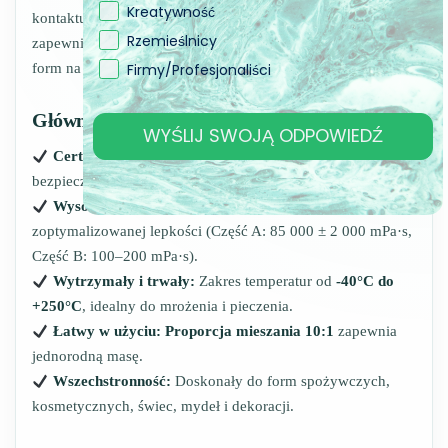
Kreatywność
kontaktu z żywnością. Dzięki zaawansowanej formule
Rzemieślnicy
zapewnia bezpieczeństwo, precyzję i trwałość, idealny do
Firmy/Profesjonaliści
form na czekoladę, cukierki, lody, wypieki oraz kosmetyki.
Główne cechy:
WYŚLIJ SWOJĄ ODPOWIEDŹ
Certyfikat do kontaktu z żywnością:
Zgodny z normami
bezpieczeństwa żywności.
Wysoka precyzja:
Dokładne odwzorowanie detali dzięki
zoptymalizowanej lepkości (Część A: 85 000 ± 2 000 mPa·s,
Część B: 100–200 mPa·s).
Wytrzymały i trwały:
Zakres temperatur od
-40°C do
+250°C
, idealny do mrożenia i pieczenia.
Łatwy w użyciu:
Proporcja mieszania 10:1
zapewnia
jednorodną masę.
Wszechstronność:
Doskonały do form spożywczych,
kosmetycznych, świec, mydeł i dekoracji.