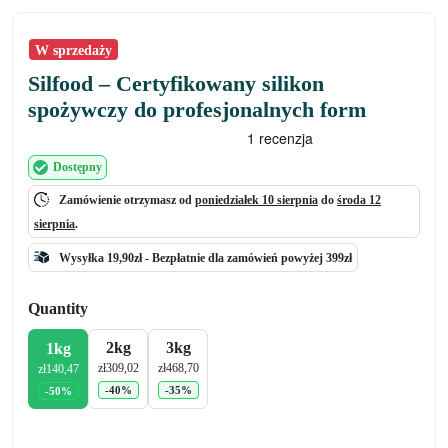
W sprzedaży
Silfood – Certyfikowany silikon
spożywczy do profesjonalnych form
Dostępny
Zamówienie otrzymasz od
poniedziałek 10 sierpnia
do
środa 12
sierpnia
.
Wysyłka 19,90zł -
Bezpłatnie
dla zamówień powyżej 399zł
Quantity
2kg
3kg
1kg
zł
309,02
zł
468,70
zł
140,47
-40%
-35%
-50%