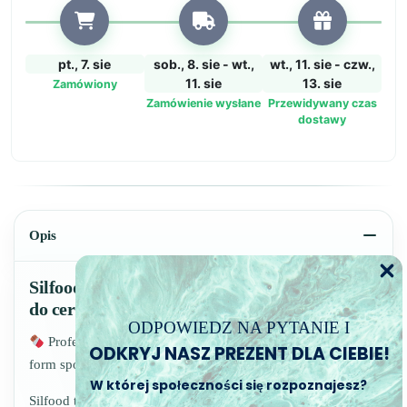
pt., 7. sie
sob., 8. sie - wt.,
wt., 11. sie - czw.,
11. sie
13. sie
Zamówiony
Zamówienie wysłane
Przewidywany czas
dostawy
Opis
Silfood – Wysokiej jakości silikon spożywczy
do certyfikowanych form
ODPOWIEDZ NA PYTANIE I
Profesjonalny wybór dla bezpiecznych i precyzyjnych
ODKRYJ NASZ PREZENT DLA CIEBIE!
form spożywczych!
W której społeczności się rozpoznajesz?
Silfood to silikon sieciowany platyną, certyfikowany do