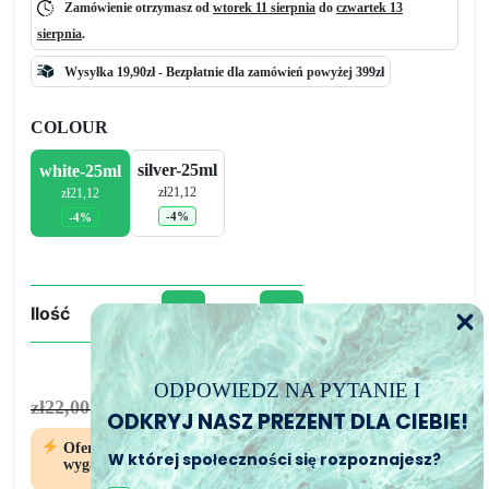
Zamówienie otrzymasz od
wtorek 11 sierpnia
do
czwartek 13
sierpnia
.
Wysyłka 19,90zł -
Bezpłatnie
dla zamówień powyżej 399zł
COLOUR
silver-25ml
white-25ml
zł
21,12
zł
21,12
-4%
-4%
-
+
Ilość
ilość
Pigmenty
Pearline
ODPOWIEDZ NA PYTANIE I
zł21,12
zł22,00
-4%
ODKRYJ NASZ PREZENT DLA CIEBIE!
Oferta
11
19
09
W której społeczności się rozpoznajesz?
wygaśnie za
Godziny
Min
Sek