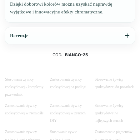
Dzięki doborowi kolorów można uzyskać naprawdę
wyjątkowe i innowacyjne efekty chromatyczne.
Recenzje
COD:
BIANCO-25
Stosowanie żywicy
Zastosowanie żywicy
Stosowanie żywicy
epoksydowej - kompletny
epoksydowej na podłogi
epoksydowej do posadzek
przewodnik
Zastosowanie żywicy
Zastosowanie żywicy
Stosowanie żywicy
epoksydowej w rzemiośle
epoksydowej w pracach
epoksydowej w
DIY
najlepszych cenach
Zastosowanie żywicy
Stosowanie żywic
Zastosowanie pigmentów
epoksydowej z efektem
epoksydowych
w nawierzchniach