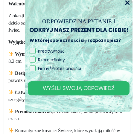
Walentynki!
Z okazji najbardziej romantycznego dnia w roku, doskonałe
ODPOWIEDZ NA PYTANIE I
dzieło sztuki kwiatowej, idealne do tworzenia wyjątkowych
ODKRYJ NASZ PREZENT DLA CIEBIE!
świec.
W której społeczności się rozpoznajesz?
Wyjątkowe cechy:
Kreatywność
Wymiary:
Ostateczny kształt po wyciągnięciu to 8.2 x
Rzemieślnicy
8.2 cm.
Firmy/Profesjonaliści
Design z kwiatowymi szczegółami:
Urocze róże dla
prawdziwie wyjątkowej kreacji.
WYŚLIJ SWOJĄ ODPOWIEDŹ
Łatwe w użyciu:
Elastyczna forma zapewnia zachowane
szcegóły róż.
Premium materiały:
Doskonałość, która przetrwa próbę
czasu.
Romantyczne kreacje: Świece, które wyrażają miłość w