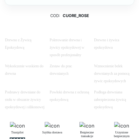
COD:
CUORE_ROSE
Drewno z Żywicą
Polerowanie drewna i
Drewno i żywica
Epoksydową
żywicy epoksydowej w
epoksydowa
sposób profesjonalny
Wykończenie woskiem do
Zestaw do prac
Wzmocnienie belek
drewna
drewnianych
drewnianych za pomocą
żywic epoksydowych
Podstawy drewniane do
Powłoki drewna z ochroną
Podłoga drewniana
stołu w obszarze żywicy
epoksydową
zabezpieczona żywicą
epoksydowej i silikonowej
epoksydową
Trustpilot
Szybka dostawa
Bezpieczne
Uczynione
transakcje
bezpiecznym