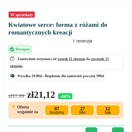
W sprzedaży
Kwiatowe serce: forma z różami do
romantycznych kreacji
Dostępny
Zamówienie otrzymasz od
wtorek 11 sierpnia
do
czwartek 13
sierpnia
.
Wysyłka 19,90zł -
Bezpłatnie
dla zamówień powyżej 399zł
Pierwotna
Aktualna
zł
21,12
zł
37,99
-44%
cena
cena
wynosiła:
wynosi:
Oferta
07
27
12
zł37,99.
zł21,12.
wygaśnie za
Godziny
Min
Sek