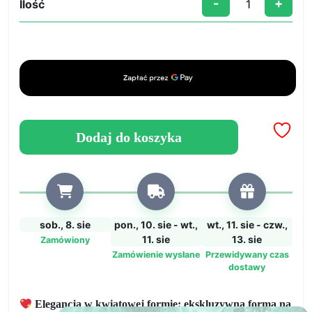
-
+
Ilość
ilość
Kwiatowe
serce:
forma
z
różami
do
romantycznych
Dodaj do koszyka
kreacji
sob., 8. sie
pon., 10. sie - wt.,
wt., 11. sie - czw.,
11. sie
13. sie
Zamówiony
Zamówienie wysłane
Przewidywany czas
dostawy
Elegancja w kwiatowej formie: ekskluzywna forma na