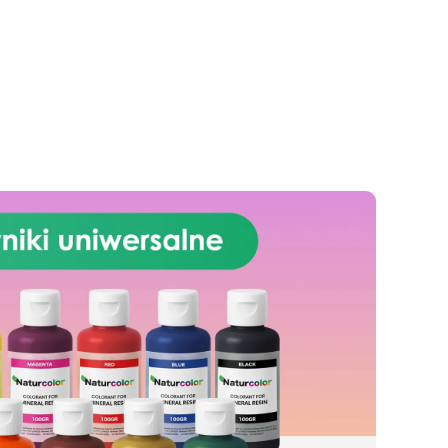
ruj
narzędzia do mieszania nasz
lub
szczegółowy przewodnik na
we
temat tworzenia tych form.
Pozwól swojej kreatywności
a
swobodnie płynąć i stwórz
rz
unikalne podstawki inspirowane
h
kształtami natury. Każde dzieło
aty
będzie wyrażać małą część
Ciebie: idealne do wystawienia
ent
w domu lub podarowania komuś,
im
kogo kochasz
Jesteś gotowy,
nie
aby dodać niepowtarzalny
akcent do swojego domu?
y,
Materiały i technikę
dzie
dostarczymy my: będziesz
u?
musiał tylko dodać szczyptę
y
kreatywności
Kup zestaw
y my