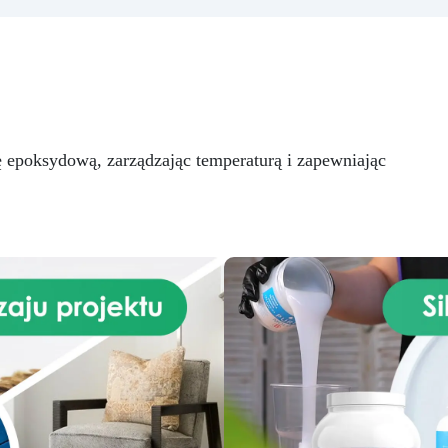
amów, umożliwiając ważenie
g żywicy, 10 barwników, 3
do 30 kg, co zapewnia
pigmenty, pipety, patyczki 
aksymalną dokładność przy
mieszania, rękawiczki i kubec
dlewie żywicy epoksydowej.
Nr 2. Zestaw startowy 
Wysoka Pojemność: Z
żywicy epoksydowej + 10
jemnością ważenia do 30 kg,
akcesoriów:500 g przezroczy
idealna także do dużych
żywicy epoksydowej One to 
odlewów, takich jak stoły z
+ 100 przydatnych akcesori
 epoksydową, zarządzając temperaturą i zapewniając
drewna i żywicy. Wyższa
do tworzenia biżuterii. Zawie
ydajność: Zmniejsza ryzyko
500 g żywicy, 12 dodatkó
egzotermii, która mogłaby
dekoracyjnych, suszone kwia
zagrażać końcowemu
silikonową formę z literami
rezultatowi. Wykonując
breloczki, końcówki do
wszystko jednym odlewem,
miniwiertarki, ponad 100
minimalizujesz błędy i
elementów.
oszczędzasz czas.
Wiarygodność: Zapewnia Ci
wność doskonałego rezultatu,
zgodnego z Twoimi
czekiwaniami. Elektroniczna
aga ResinPro to niezbędne
rzędzie dla osób pracujących