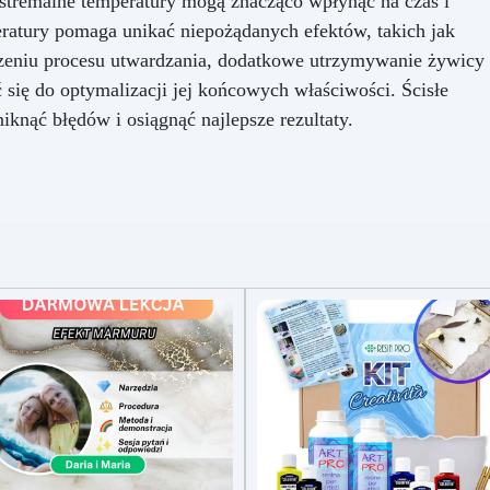
stremalne temperatury mogą znacząco wpłynąć na czas i
eratury pomaga unikać niepożądanych efektów, takich jak
czeniu procesu utwardzania, dodatkowe utrzymywanie żywicy
się do optymalizacji jej końcowych właściwości. Ścisłe
iknąć błędów i osiągnąć najlepsze rezultaty.