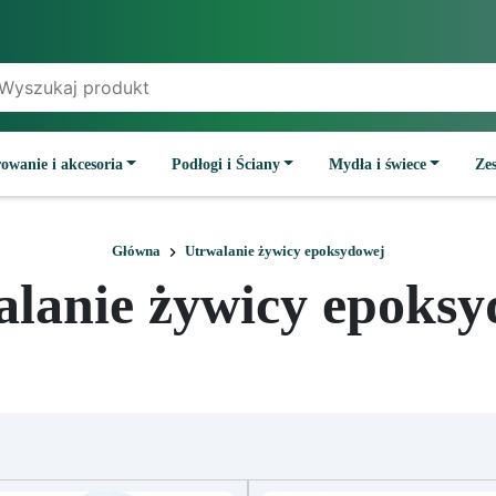
owanie i akcesoria
Podłogi i Ściany
Mydła i świece
Ze
Główna
Utrwalanie żywicy epoksydowej
lanie żywicy epoks