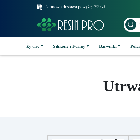
Darmowa dostawa powyżej 399 zł
Żywice
Silikony i Formy
Barwniki
Poler
Utrwa