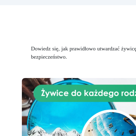
gr
epoksydowej to wysokiej jakości
narzędzie, które pozwala na
m
uzyskanie perfekcyjnego i
o
jednolitego mieszania żywic
epoksydowych bez tworzenia się
po
pęcherzyków. Dzięki swojej
innowacyjnej technologii, ten
Dowiedz się, jak prawidłowo utwardzać żywicę
mieszalnik gwarantuje
profesjonalne rezultaty,
bezpieczeństwo.
W
redukując czas i wysiłek
potrzebny do mieszania.
Ponadto mieszalnik z
mieszaniem jest łatwy w użyciu,
czyszczeniu i wielokrotnego
użytku, co czyni go ekologicznym
i ekonomicznym wyborem dla
osób pracujących z żywicami
pe
epoksydowymi. Zalety:
Zapobiega tworzeniu się
o
pęcherzyków podczas
w
mieszania: dzięki delikatnemu
na