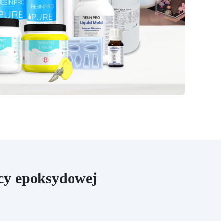
epoksydowej, ten zestaw
zapewnia solidną powierzchnię,
odporną na uderzenia i łatwą do
utrzymania w czystości. Łatwy w
instalacji i gwarantujący
profesjonalny efekt, nasz zestaw
jest idealny zarówno do
projektów renowacyjnych, jak i
do majsterkowania. Przekształć
swoją kuchnię w elegancką i
funkcjonalną przestrzeń dzięki
naszemu zestawowi Granit Black
Galaxy do blatu roboczego z
żywicy epoksydowej i pozwól,
aby Twoja kuchnia lśniła
blaskiem i stylem.
cy epoksydowej