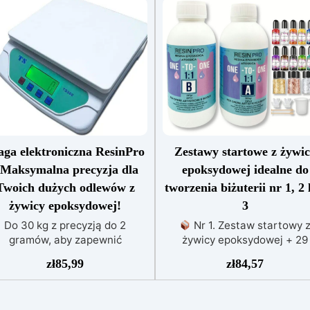
ga elektroniczna ResinPro
Zestawy startowe z żywi
 Maksymalna precyzja dla
epoksydowej idealne do
Twoich dużych odlewów z
tworzenia biżuterii nr 1, 2 
żywicy epoksydowej!
3
Do 30 kg z precyzją do 2
Nr 1. Zestaw startowy 
gramów, aby zapewnić
żywicy epoksydowej + 29
konałość w twoich twórczych
akcesoriów:500 g przezroczy
zł
85,99
zł
84,57
projektach. Precyzja na
żywicy epoksydowej One to 
najwyższym poziomie: Waga
+ 29 przydatnych akcesoriów
esinPro jest precyzyjna do 2
tworzenia biżuterii. Zawiera: