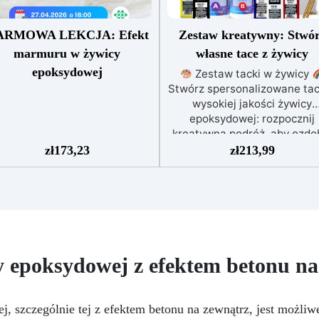
ARMOWA LEKCJA: Efekt
Zestaw kreatywny: Stwó
marmuru w żywicy
własne tace z żywicy
epoksydowej
Zestaw tacki w żywicy
Stwórz spersonalizowane tac
wysokiej jakości żywicy
epoksydowej: rozpocznij
kreatywną podróż, aby ozdo
swój dom
Ożyw swoją
zł
173,23
zł
213,99
przestrzeń za pomocą unikaln
oryginalnej tacki dzięki nas
zestawowi!
Dostarczamy 
wszystko, czego potrzebuje
aby rozpocząć: 830 gramó
żywicy epoksydowej wysoki
jakości; formę do tacki z
y epoksydowej z efektem betonu na
uchwytami; 5 kolorów
specjalnych dla żywicy; ręka
i narzędzia do mieszania;
, szczególnie tej z efektem betonu na zewnątrz, jest możliw
przewodnik pokazujący krok