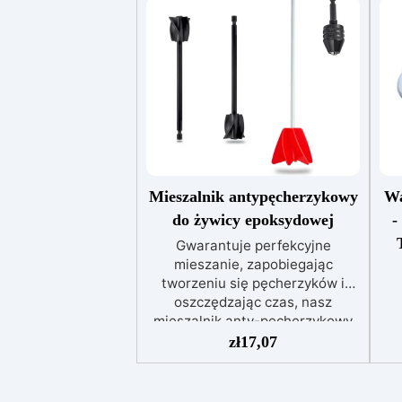
Mieszalnik antypęcherzykowy
Wa
do żywicy epoksydowej
-
Gwarantuje perfekcyjne
mieszanie, zapobiegając
tworzeniu się pęcherzyków i
oszczędzając czas, nasz
mieszalnik anty-pęcherzykowy
dos
jest łatwy w użyciu i
zł
17,07
wielokrotnego użytku.
Mieszalnik anty-pęcherzykowy
R
do mieszania żywicy