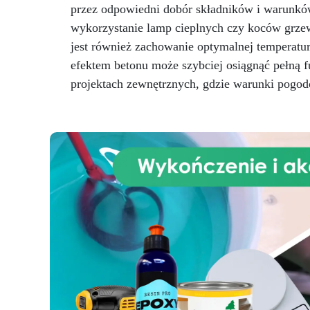
przez odpowiedni dobór składników i warunków
Szeroka Paleta Kolorów: Bogata
gama metalicznych i perłowych
wykorzystanie lamp cieplnych czy koców grze
odcieni, w tym złoto, miedź,
jest również zachowanie optymalnej temperat
niebieski, zielony i wiele innych.
efektem betonu może szybciej osiągnąć pełną fu
projektach zewnętrznych, gdzie warunki pogo