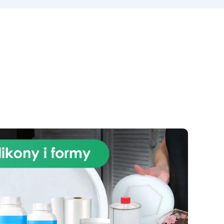
OPALIZUJĄCY BROKAT
do
niebiesko-zielony Farba
zki.
Polishield Gloss 100 odporna na
z
zarysowania alkohol
0
izopropylowy 99,9% Przekształć
stej
swoją kuchnię w oazę luksusu
One
dzięki naszemu ekskluzywnemu
ów
zestawowi Granit Black Galaxy,
ra:
wzbogaconemu o błyszczące
w
brokaty, do blatu roboczego z
ty,
żywicy epoksydowej. Ten zestaw
,
oferuje nowoczesną i luksusową
estetykę, dodając nutę
wyrafinowania do Twojej
przestrzeni kulinarnej. Granit
Black Galaxy, z jego lśniącymi
drobinkami, tworzy zaskakujący
efekt wizualny, który
natychmiast przyciąga uwagę. W
połączeniu z trwałością i
odpornością żywicy