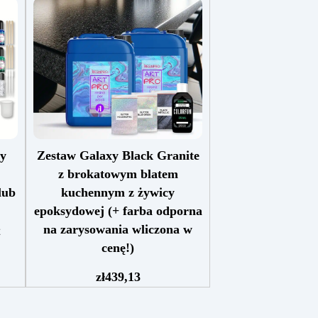
cy
Zestaw Galaxy Black Granite
z brokatowym blatem
lub
kuchennym z żywicy
epoksydowej (+ farba odporna
na zarysowania wliczona w
z
cenę!)
stej
Zestaw zawiera: żywicę
One
zł
439,13
epoksydową Art Pro, Czarny
 do
pigment Sahara czarny barwnik
 500
Holograficzny srebrny brokat