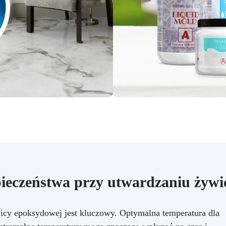
z żywicą epoksydową. Bez
względu na to, czy tworzysz
zieła sztuki, czy duże stoły z
ewna i żywicy, waga ResinPro
ozwala dokładnie odmierzyć
potrzebną ilość żywicy,
minimalizując błędy i
apewniając idealny końcowy
rezultat, w jednym
rzygotowaniu. Na co jeszcze
zekasz? Dodaj Elektroniczną
Wagę ResinPro do swojego
koszyka!
ieczeństwa przy utwardzaniu żywi
icy epoksydowej jest kluczowy. Optymalna temperatura dla