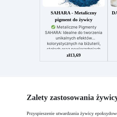
SAHARA - Metaliczny
D
pigment do żywicy
Metaliczne Pigmenty
SAHARA: Idealne do tworzenia
unikalnych efektów
kolorystycznych na biżuterii,
stołach oraz powierzchniach
drewnianych i betonowych.
zł
13,69
Wysoka Odporność na UV: Kolory
pozostają intensywne i nie
ulegają zmianie z upływem
czasu.
Wszechstronność
Zastosowania: Doskonałe do
żywicy epoksydowej, rękodzieła,
modelarstwa i dekoracji.
Zalety zastosowania żywic
Dostępne w Dwóch Rozmiarach:
Opakowania 10 g i 100 g,
dostosowane do różnych
Przyspieszenie utwardzania żywicy epoksydowej
potrzeb użytkowników.