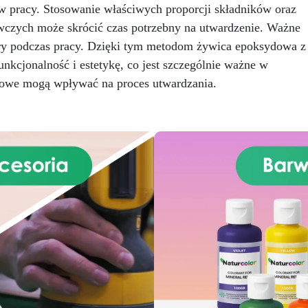
 pracy. Stosowanie właściwych proporcji składników oraz
kroku, jak to zrobić. Zainspi
się kreatywnymi pomysłami 
wczych może skrócić czas potrzebny na utwardzenie. Ważne
eksperymentuj, tworząc no
ury podczas pracy. Dzięki tym metodom żywica epoksydowa z
efekty: wypróbuj efekt
nkcjonalność i estetykę, co jest szczególnie ważne w
geodezyjny dla wzornictw
inspirowanego naturą, stwó
dowe mogą wpływać na proces utwardzania.
tackę o pięknych odcieniac
morskich, dodaj suszone kwi
lub złoty liść, aby dodać
elegancji. Idealne jako prez
lub do wystawienia w swo
domu, tacki z żywicy są rów
efektowne, co łatwe w
wykonaniu
Jesteś gotow
aby stworzyć tackę, która bę
prawdziwym dziełem design
Potrzebujesz tylko odrobin
kreatywności: resztę zrobim
Zamów już teraz!