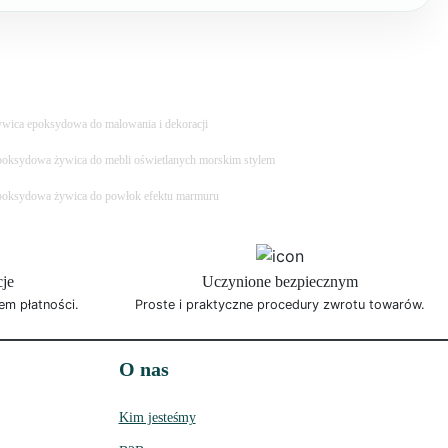
wica epoksydowa do malowania i dekoracji
oksydowa żywica do mebli oświetlanych morskim stylem
oksydowa żywica do powłok efektu marmuru
cje
Uczynione bezpiecznym
em płatności.
Proste i praktyczne procedury zwrotu towarów.
O nas
Kim jesteśmy