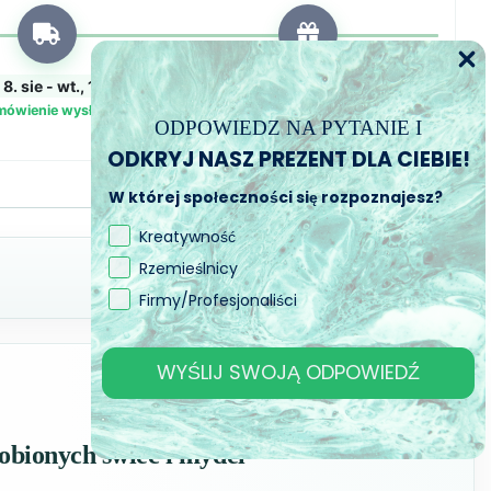
8. sie - wt., 11. sie
wt., 11. sie - czw., 13. sie
mówienie wysłane
Przewidywany czas dostawy
ODPOWIEDZ NA PYTANIE I
ODKRYJ NASZ PREZENT DLA CIEBIE!
W której społeczności się rozpoznajesz?
Kreatywność
Rzemieślnicy
Firmy/Profesjonaliści
WYŚLIJ SWOJĄ ODPOWIEDŹ
obionych świec i mydeł