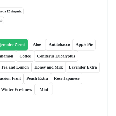
roda 12 sierpnia
.
zł
Aloe
Antitobacco
Apple Pie
jemnice Ziemi
nnamon
Coffee
Coniferus Eucalyptus
 Tea and Lemon
Honey and Milk
Lavender Extra
assion Fruit
Peach Extra
Rose Japanese
Winter Freshness
Mint