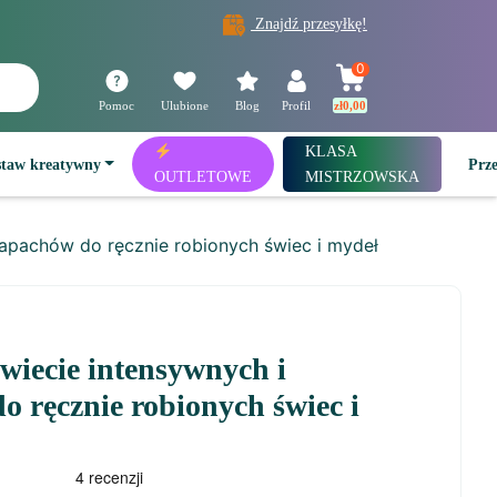
Znajdź przesyłkę!
0
Pomoc
Ulubione
Blog
Profil
zł
0,00
KLASA
staw kreatywny
Prz
OUTLETOWE
MISTRZOWSKA
zapachów do ręcznie robionych świec i mydeł
wiecie intensywnych i
 ręcznie robionych świec i