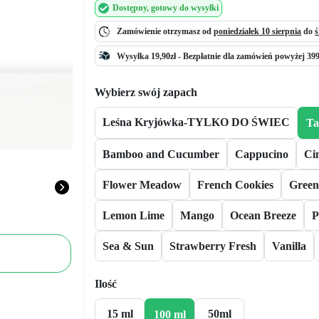
Dostępny
, gotowy do wysyłki
Zamówienie otrzymasz od
poniedziałek 10 sierpnia
do
ś
Wysyłka 19,90zł -
Bezpłatnie
dla zamówień powyżej 399
Wybierz swój zapach
Leśna Kryjówka-TYLKO DO ŚWIEC
Ta
Bamboo and Cucumber
Cappucino
Ci
Flower Meadow
French Cookies
Green
Lemon Lime
Mango
Ocean Breeze
P
Sea & Sun
Strawberry Fresh
Vanilla
Ilość
15 ml
50ml
100 ml