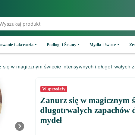
owanie i akcesoria
Podłogi i Ściany
Mydła i świece
Ze
z się w magicznym świecie intensywnych i długotrwałych 
W sprzedaży
Zanurz się w magicznym ś
długotrwałych zapachów do
mydeł
Next