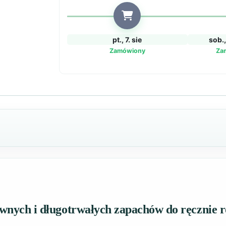
mydeł
pt., 7. sie
sob., 
Zamówiony
Za
wnych i długotrwałych zapachów do ręcznie r