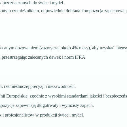
w przeznaczonych do świec i mydeł.
dczonym rzemieślnikiem, odpowiednio dobrana kompozycja zapachowa p
lecanym dozowaniem (zazwyczaj około 4% masy), aby uzyskać intensy
 przestrzegając zalecanych dawek i norm IFRA.
 rzemieślniczej precyzji i niezawodności.
i Europejskiej zgodnie z wysokimi standardami jakości i bezpieczeńs
ozycje zapewniają długotrwały i wyrazisty zapach.
 i profesjonalistów w produkcji świec i mydeł.