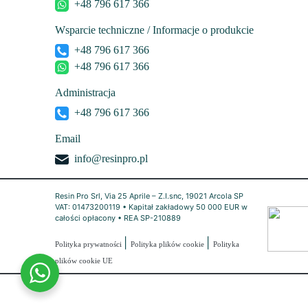
+48 796 617 366
Wsparcie techniczne / Informacje o produkcie
+48 796 617 366
+48 796 617 366
Administracja
+48 796 617 366
Email
info@resinpro.pl
Resin Pro Srl, Via 25 Aprile – Z.I.snc, 19021 Arcola SP
VAT: 01473200119 • Kapitał zakładowy 50 000 EUR w
całości opłacony • REA SP-210889
|
|
Polityka prywatności
Polityka plików cookie
Polityka
plików cookie UE