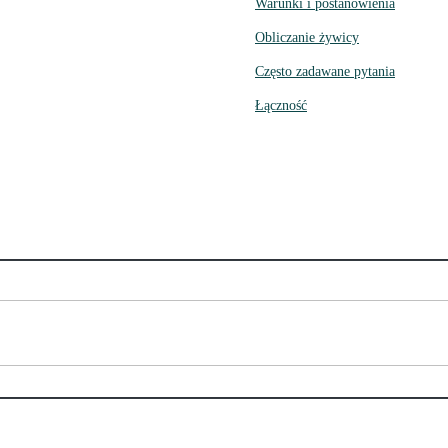
Warunki i postanowienia
Obliczanie żywicy
Często zadawane pytania
Łączność