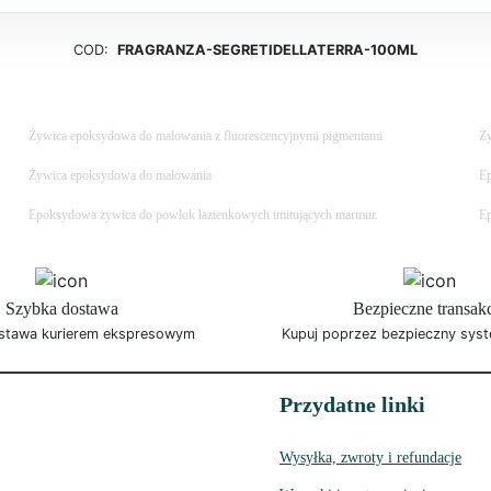
COD:
FRAGRANZA-SEGRETIDELLATERRA-100ML
Żywica epoksydowa do malowania z fluorescencyjnymi pigmentami
Ży
Żywica epoksydowa do malowania
Ep
Epoksydowa żywica do powłok łazienkowych imitujących marmur.
Ep
Szybka dostawa
Bezpieczne transak
stawa kurierem ekspresowym
Kupuj poprzez bezpieczny syst
Przydatne linki
Wysyłka, zwroty i refundacje