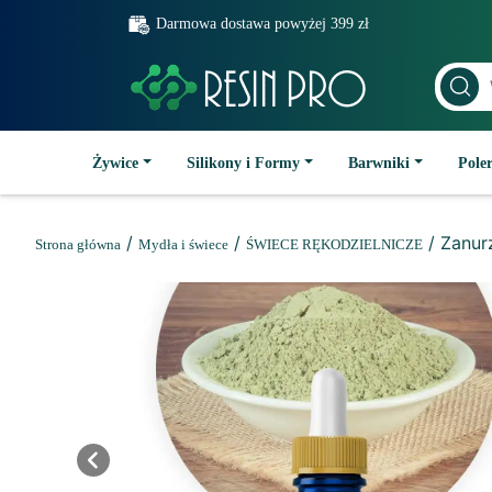
Darmowa dostawa powyżej 399 zł
Żywice
Silikony i Formy
Barwniki
Poler
/
/
/ Zanur
Strona główna
Mydła i świece
ŚWIECE RĘKODZIELNICZE
Previous