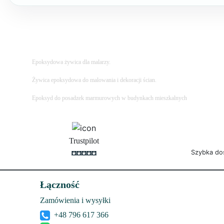
Epoksydowa żywica dla malarzy.
Żywica epoksydowa do malowania i dekoracji ścian.
Epoksyd do posadzek marmurowych w budynkach mieszkalnych
Trustpilot
Szybka do
Łączność
Zamówienia i wysyłki
+48 796 617 366