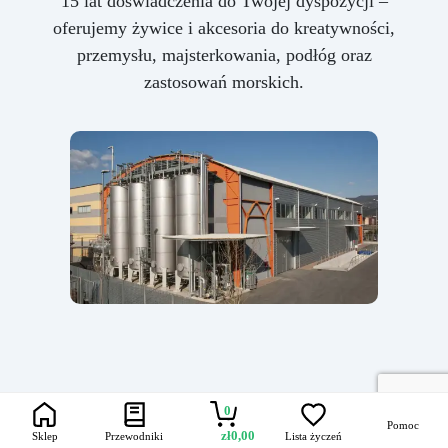
15 lat doświadczenia do Twojej dyspozycji –
oferujemy żywice i akcesoria do kreatywności,
przemysłu, majsterkowania, podłóg oraz
zastosowań morskich.
0
Pomoc
zł
0,00
Sklep
Przewodniki
Lista życzeń