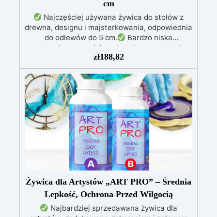
cm
dedykację.
Najczęściej używana żywica do stołów z
drewna, designu i majsterkowania, odpowiednia
do odlewów do 5 cm.
Bardzo niska
egzotermia zapewniająca bezpieczną pracę bez
zł
188,82
przegrzewania.
Odporna na zarysowania i
żółknięcie dzięki filtrom UV i wysokiej jakości
mechanicznej.
Niska lepkość, eliminująca
pęcherzyki powietrza i zapewniająca gładkie
wykończenie.
Bezpieczna i nietoksyczna,
wolna od BPA/VOC, certyfikowana do
długotrwałego kontaktu ze skórą.
Żywica dla Artystów „ART PRO” – Średnia
Lepkość, Ochrona Przed Wilgocią
Najbardziej sprzedawana żywica dla