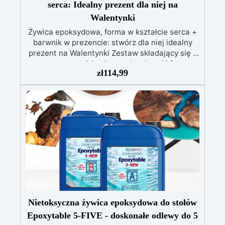
serca: Idealny prezent dla niej na
Walentynki
Żywica epoksydowa, forma w kształcie serca +
barwnik w prezencie: stwórz dla niej idealny
prezent na Walentynki Zestaw składający się z
przezroczystej żywicy epoksydowej i formy
zł
114,99
silikonowej w kształcie serca (+czerwony
barwnik w prezencie!). Idealny do tworzenia
spersonalizowanych przedmiotów
dekoracyjnych, podstawek lub wyjątkowych
prezentów. Żywica epoksydowa po
stwardnieniu staje się twarda i błyszcząca,
idealna do uchwycenia dowolnego rodzaju
pamiątki wewnątrz formy serca. Oryginalnym i
czułym pomysłem na prezent na Walentynki
może być zestaw ręcznie robionych podkładek z
naszej formy w kształcie serca i żywicy
epoksydowej. Możesz spersonalizować
podkładki ulubionymi kolorami lub dodać
Nietoksyczna żywica epoksydowa do stołów
specjalne elementy, takie jak suszone kwiaty,
Epoxytable 5-FIVE - doskonałe odlewy do 5
brokat, małe zdjęcia, a nawet krótką pisemną