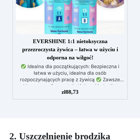
bezpieczna po utwardzeniu: Bezpieczna w
kontakcie ze skórą, wolna od BPA i VoC,
zapewniając bezpieczeństwo i wysoką jakość.
EVERSHINE 1:1 nietoksyczna
przezroczysta żywica – łatwa w użyciu i
odporna na wilgoć!
Idealna dla początkujących: Bezpieczna i
łatwa w użyciu, idealna dla osób
rozpoczynających pracę z żywicą
Zawsze
błyszcząca: Gwarantuje lśniące i jednolite
zł
88,73
wykończenie w każdych warunkach
Bardzo
prosta w użyciu: Intuicyjne proporcje mieszania
– wystarczy połączyć dwa składniki w równych
częściach
Wszechstronna i kreatywna:
Nadaje się do zalew, powłok i można ją
dowolnie barwić
Wytrzymała: Trwały połysk i
wysoka odporność na zarysowania oraz wilgoć
2. Uszczelnienie brodzika