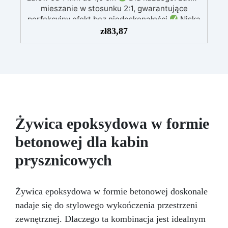
mieszanie w stosunku 2:1, gwarantujące
perfekcyjny efekt bez niedoskonałości
Niska
lepkość: Zapewnia odlewy bez pęcherzyków,
zł
83,87
kompatybilna z drewnem, silikonem, szkłem,
metalem i innymi materiałami
Bezpieczna po
utwardzeniu: Nietoksyczna, bezpieczna dla
skóry, wolna od BPA i rozpuszczalników (VOC
Free)
Błyszcząca i samopoziomująca: Z
filtrami UV przeciw żółknięciu dla trwałego i
lśniącego wykończenia
Żywica epoksydowa w formie
betonowej dla kabin
prysznicowych
Żywica epoksydowa w formie betonowej doskonale
nadaje się do stylowego wykończenia przestrzeni
zewnętrznej. Dlaczego ta kombinacja jest idealnym