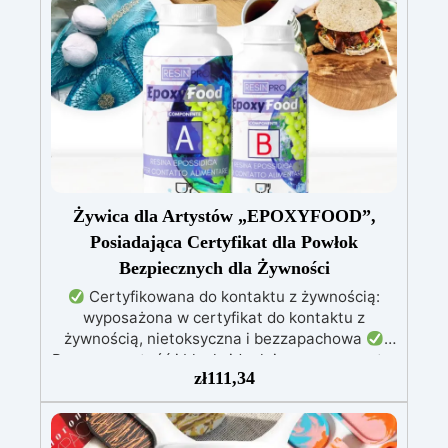
Żywica dla Artystów „EPOXYFOOD”,
Posiadająca Certyfikat dla Powłok
Bezpiecznych dla Żywności
Certyfikowana do kontaktu z żywnością:
wyposażona w certyfikat do kontaktu z
żywnością, nietoksyczna i bezzapachowa
Przezroczystość i blask: idealnie przezroczyste,
zł
111,34
błyszczące i samopoziomujące wykończenie po
katalizie
Odporność i trwałość: odporna na
zarysowania, chemikalia i zużycie, zapewniając
trwałe kreacje
Łatwość użycia: stosunek