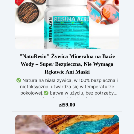
mieszania 100:55, czas pracy do 10 godzin i
pełna kataliza w ciągu 24-48 godzin
Kreatywna wszechstronność: idealna do powłok
(1-5 mm), zalew artystycznych (do 1 cm)
"NatuResin" Żywica Mineralna na Bazie
Wody – Super Bezpieczna, Nie Wymaga
Rękawic Ani Maski
Naturalna biała żywica, w 100% bezpieczna i
nietoksyczna, utwardza się w temperaturze
pokojowej.
Łatwa w użyciu, bez potrzeby
stosowania ochrony, idealna do tworzenia
zł
59,00
biżuterii, rzeźb i dekoracji.
Ekologiczna
formuła na bazie wody, bezpieczna alternatywa
dla tradycyjnych żywic.
Odpowiednia także
dla dzieci, idealna do użytku domowego bez
ryzyka.
Wielofunkcyjna i wszechstronna,