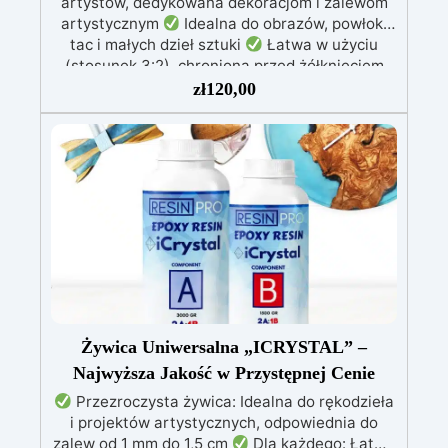
artystów, dedykowana dekoracjom i zalewom
artystycznym
Idealna do obrazów, powłok,
tac i małych dzieł sztuki
Łatwa w użyciu
(stosunek 3:2), chroniona przed żółknięciem
dzięki specjalnym filtrom UV
Gęsta formuła:
zł
120,00
nie kapie, utrzymując precyzyjne i czyste wzory
Utwardza się w 12-24 godziny, zapewniając
błyszczącą i lśniącą powierzchnię
Żywica Uniwersalna „ICRYSTAL” –
Najwyższa Jakość w Przystępnej Cenie
Przezroczysta żywica: Idealna do rękodzieła
i projektów artystycznych, odpowiednia do
zalew od 1 mm do 1,5 cm
Dla każdego: Łatwe