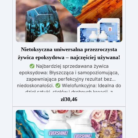
gotowa w zaledwie 30 minut, umożliwiając
szybkie i kreatywne projekty.
Nietoksyczna uniwersalna przezroczysta
żywica epoksydowa – najczęściej używana!
Najbardziej sprzedawana żywica
epoksydowa: Błyszcząca i samopoziomująca,
zapewniająca perfekcyjny rezultat bez
niedoskonałości.
Wielofunkcyjna: Idealna do
dzieł sztuki, stołów i drobnych kreacji, z
możliwością wylewania od 1 mm do 2 cm.
zł
30,46
Odporna na zarysowania i promieniowanie UV:
Gwarantuje trwałe, intensywne i nienaruszone
prace, które nie żółkną z biegiem czasu.
Niska lepkość i formuła przeciwbąbelkowa: Dla
perfekcyjnych rezultatów, idealna do wlewania
do form i zatapiania.
Certyfikowana jako