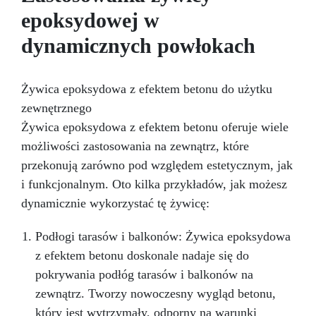
temperatury pracy Dostępna w wersji
epoksydowej w
przezroczystej (do LED i łatwej kontroli) oraz z
czarnym barwnikiem – osobno, dla ochrony
dynamicznych powłokach
patentowej i anty-sabotażowej.
Żywica epoksydowa z efektem betonu do użytku
zewnętrznego
Żywica epoksydowa z efektem betonu oferuje wiele
możliwości zastosowania na zewnątrz, które
przekonują zarówno pod względem estetycznym, jak
i funkcjonalnym. Oto kilka przykładów, jak możesz
dynamicznie wykorzystać tę żywicę:
Podłogi tarasów i balkonów: Żywica epoksydowa
z efektem betonu doskonale nadaje się do
pokrywania podłóg tarasów i balkonów na
zewnątrz. Tworzy nowoczesny wygląd betonu,
który jest wytrzymały, odporny na warunki