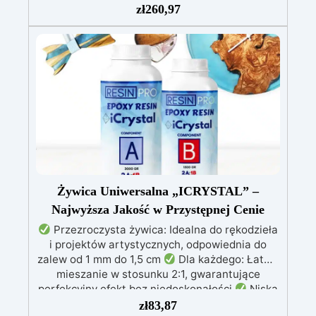
zł
260,97
(800g) do wlewania, możliwą do barwienia
według uznania.
Zawiera białą żywicę
poliuretanową (1000g), którą można barwić
według uznania i ma szybki czas utwardzania
(30 minut).
Guma silikonowa w paście
(500g), łatwa do użycia z proporcją mieszania
1:1, idealna do tworzenia niestandardowych
form.
W zestawie: pasta barwiąca,
wielokrotnego użytku forma silikonowa oraz
rękawice nitrilowe.
Żywica Uniwersalna „ICRYSTAL” –
Najwyższa Jakość w Przystępnej Cenie
Przezroczysta żywica: Idealna do rękodzieła
i projektów artystycznych, odpowiednia do
zalew od 1 mm do 1,5 cm
Dla każdego: Łatwe
mieszanie w stosunku 2:1, gwarantujące
perfekcyjny efekt bez niedoskonałości
Niska
lepkość: Zapewnia odlewy bez pęcherzyków,
zł
83,87