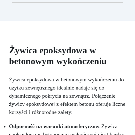
kompatybilna z drewnem, silikonem, szkłem,
metalem i innymi materiałami
Bezpieczna po
utwardzeniu: Nietoksyczna, bezpieczna dla
skóry, wolna od BPA i rozpuszczalników (VOC
Free)
Błyszcząca i samopoziomująca: Z
filtrami UV przeciw żółknięciu dla trwałego i
lśniącego wykończenia
Żywica epoksydowa w
betonowym wykończeniu
Żywica epoksydowa w betonowym wykończeniu do
użytku zewnętrznego idealnie nadaje się do
dynamicznego pokrycia na zewnątrz. Połączenie
żywicy epoksydowej z efektem betonu oferuje liczne
korzyści i różnorodne zalety:
Odporność na warunki atmosferyczne:
Żywica
epoksydowa w betonowym wykończeniu jest bardzo