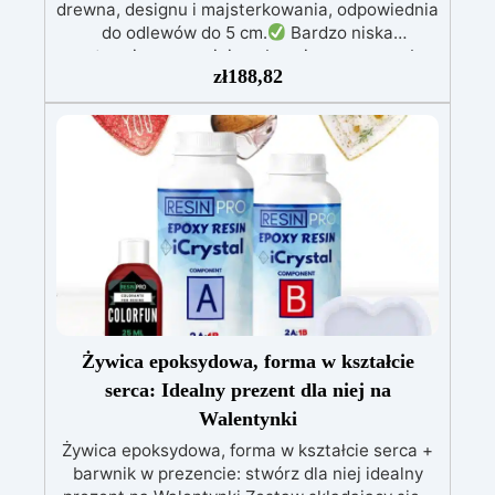
drewna, designu i majsterkowania, odpowiednia
do odlewów do 5 cm.
Bardzo niska
egzotermia zapewniająca bezpieczną pracę bez
zł
188,82
przegrzewania.
Odporna na zarysowania i
żółknięcie dzięki filtrom UV i wysokiej jakości
mechanicznej.
Niska lepkość, eliminująca
pęcherzyki powietrza i zapewniająca gładkie
wykończenie.
Bezpieczna i nietoksyczna,
wolna od BPA/VOC, certyfikowana do
długotrwałego kontaktu ze skórą.
Żywica epoksydowa, forma w kształcie
serca: Idealny prezent dla niej na
Walentynki
Żywica epoksydowa, forma w kształcie serca +
barwnik w prezencie: stwórz dla niej idealny