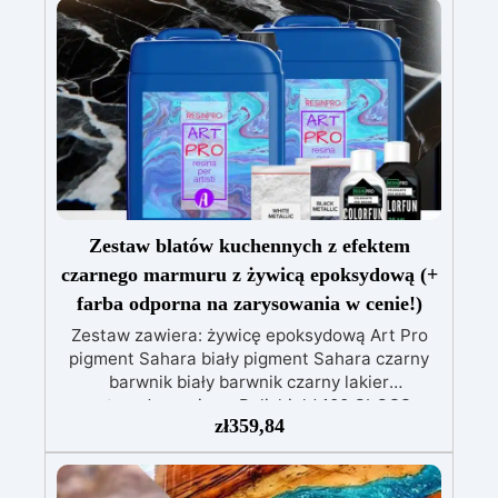
Zestaw blatów kuchennych z efektem
czarnego marmuru z żywicą epoksydową (+
farba odporna na zarysowania w cenie!)
Zestaw zawiera: żywicę epoksydową Art Pro
pigment Sahara biały pigment Sahara czarny
barwnik biały barwnik czarny lakier
antyzadrapaniowy Polishield 100 GLOSS
zł
359,84
Zrewolucjonizuj swoją kuchnię ponadczasową
elegancją naszego zestawu do blatu
kuchennego z efektem marmuru black gold &