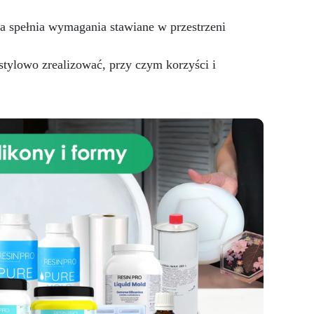
wysoce odporna mechanicznie
powierzchnia, zapewniająca
a spełnia wymagania stawiane w przestrzeni
maksymalną odporność na
zarysowania! niska lepkość w
tylowo zrealizować, przy czym korzyści i
celu wyeliminowania
pęcherzyków powietrza; długi
czas pracy, który pozwala na
pracę nad projektem w celu
korekty wszelkich defektów
estetycznych. odporność na
ciepło - do 70 C DŁUGO
OCZEKIWANY, OSTATECZNY
PRODUKT DLA
PROFESJONALISTÓW,
SPECJALNIE OPRACOWANY DO
TWORZENIA STOŁÓW Z
DREWNA I ŻYWICY oraz
wszędzie tam, gdzie potrzeba
dużych, przezroczystych
odlewów o niskim poziomie
żółknięcia. Główne cechy: