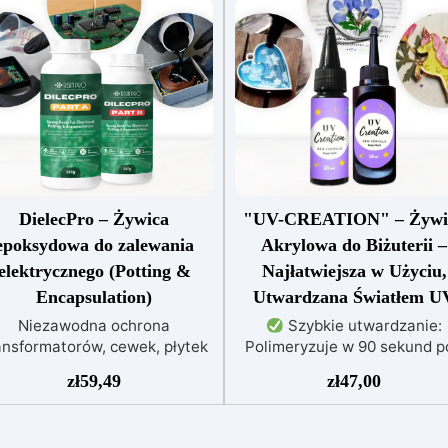
DielecPro – Żywica
"UV-CREATION" – Żywi
epoksydowa do zalewania
Akrylowa do Biżuterii –
elektrycznego (Potting &
Najłatwiejsza w Użyciu,
Encapsulation)
Utwardzana Światłem U
Niezawodna ochrona
Szybkie utwardzanie:
ansformatorów, cewek, płytek
Polimeryzuje w 90 sekund p
PCB i złączyWysoka
lampą UV lub w 1–2 godziny
zł
59,49
zł
47,00
ytrzymałość dielektryczna:
słońcu.
Wysoka twardość
powyżej 20 kV/mm dla
połysk: Tworzy lśniącą,
bezpiecznej izolacji. Zero
przezroczystą i odporną