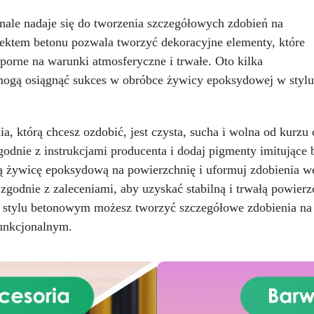
ywicy do odlewów o grubości
błyszczącą i ochronną
o 7,5 cm, ta żywica zapewnia
powierzchnią, odpowiednia 
le nadaje się do tworzenia szczegółowych zdobień na
krystaliczną i trwałą
każdego środowiska
fektem betonu pozwala tworzyć dekoracyjne elementy, które
wierzchnię. Specjalny Polski
Bezpieczna i bezzapachow
odporne na warunki atmosferyczne i trwałe. Oto kilka
do Żywic
: 250 gramów do
wolna od rozpuszczalników
olerowania i nadania blasku
BPA, idealna do komfortowej
ogą osiągnąć sukces w obróbce żywicy epoksydowej w stylu
woim arcydziełom. Niebieski
przyjemnej pracy
rwnik
: dodający osobistego
dynamicznego akcentu twojej
a, którą chcesz ozdobić, jest czysta, sucha i wolna od kurzu 
reacji. Wiadro i Mikser anty-
dnie z instrukcjami producenta i dodaj pigmenty imitujące 
pęcherzykowy
: darmowe
zbędne narzędzia, aby zacząć
 żywicę epoksydową na powierzchnię i uformuj zdobienia w
orzyć od razu! Ten zestaw to
godnie z zaleceniami, aby uzyskać stabilną i trwałą powierz
 tylko prezent, to zaproszenie
 stylu betonowym możesz tworzyć szczegółowe zdobienia na
 kreatywnej przygody. Idealny
 tworzenia niestandardowych
unkcjonalnym.
łów, unikalnych blatów lub do
nych projektów artystycznych.
Daj możliwość tworzenia
ałych wspomnień i unikalnych
ementów dekoracji wnętrz.
Świętuj kreatywność tego