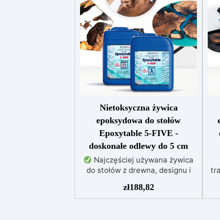
Nietoksyczna żywica
epoksydowa do stołów
Epoxytable 5-FIVE -
doskonałe odlewy do 5 cm
Najczęściej używana żywica
do stołów z drewna, designu i
tr
majsterkowania, odpowiednia do
zł
188,82
odlewów do 5 cm.
Bardzo
w
niska egzotermia zapewniająca
bezpieczną pracę bez