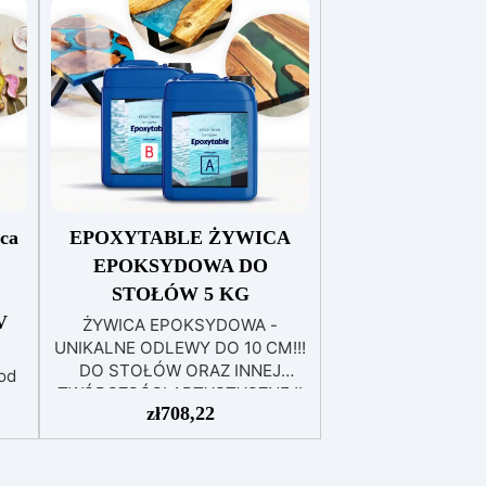
ca
EPOXYTABLE ŻYWICA
EPOKSYDOWA DO
STOŁÓW 5 KG
V
ŻYWICA EPOKSYDOWA -
UNIKALNE ODLEWY DO 10 CM!!!
DO STOŁÓW ORAZ INNEJ
od
TWÓRCZOŚCI ARTYSTYCZNEJ!
 na
zł
708,22
Długo oczekiwany, ostateczny
 i
produkt, który umożliwia
odlewanie grubych odlewów,
nieżółknący i odporny na