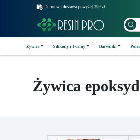
Darmowa dostawa powyżej 399 zł
Żywice
Silikony i Formy
Barwniki
Poler
Żywica epoksyd