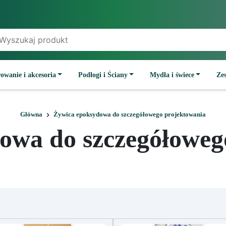
owanie i akcesoria
Podłogi i Ściany
Mydła i świece
Ze
Główna
Żywica epoksydowa do szczegółowego projektowania
owa do szczegółoweg