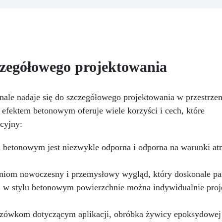
skurczu: gwarantowana
powierzchnię.
Łatwość
abilność wymiarowa podczas
użycia: Nie wymaga katalizat
utwardzania. Odporność na
– wystarczy nałożyć, a utwar
wilgoć i środki chemiczne:
się natychmiast.
idealna także do trudnych
Wszechstronność: Idealna 
warunków. Wszechstronna:
biżuterii, akcesoriów i
zegółowego projektowania
odpowiednia do
transformatorów, uzwojeń,
Nowa formuła: Nie
płytek PCB i wrażliwych
pozostawia lepkiej powierzch
elementów. Długotrwała
zapewniając czysty i bezpiec
le nadaje się do szczegółowego projektowania w przestrzen
ezawodność: chroni systemy
efekt.
efektem betonowym oferuje wiele korzyści i cech, które
o +150°C temperatury pracy
kcyjny:
Dostępna w wersji
zezroczystej (do LED i łatwej
 betonowym jest niezwykle odporna i odporna na warunki atm
kontroli) oraz z czarnym
barwnikiem – osobno, dla
ochrony patentowej i anty-
hniom nowoczesny i przemysłowy wygląd, który doskonale pa
sabotażowej.
j w stylu betonowym powierzchnie można indywidualnie proj
zówkom dotyczącym aplikacji, obróbka żywicy epoksydowej w