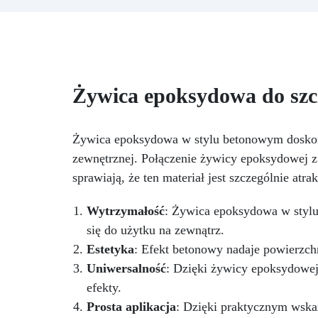
przegrzewania.
Odporna na
zarysowania i żółknięcie dzięki
st
filtrom UV i wysokiej jakości
mechanicznej.
Niska lepkość,
eliminująca pęcherzyki
powietrza i zapewniająca
Żywica epoksydowa do szc
gładkie wykończenie.
Bezpieczna i nietoksyczna,
wolna od BPA/VOC,
certyfikowana do długotrwałego
Żywica epoksydowa w stylu betonowym doskona
kontaktu ze skórą.
ni
zewnętrznej. Połączenie żywicy epoksydowej z 
d
sprawiają, że ten materiał jest szczególnie atra
pr
Wytrzymałość
: Żywica epoksydowa w stylu
się do użytku na zewnątrz.
Estetyka
: Efekt betonowy nadaje powierzc
Uniwersalność
: Dzięki żywicy epoksydowe
efekty.
Prosta aplikacja
: Dzięki praktycznym wska