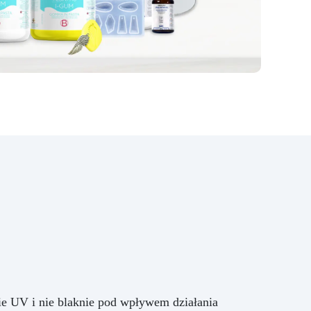
Proporcje mieszania 4 : 1
Składnik Żywica epoksydowa
Utwardzacz MIX Stan Ciekły
Ciekły Ciekły Skala Gardnera 1 1
1 Lepkość mPas 1900 40 400 Pot
life (125g 25°) 24h Czas
żelowania (125g 25°) 48h
Rozformowanie dni 2 Pełne
utwardzenie (25C)
ie UV i nie blaknie pod wpływem działania