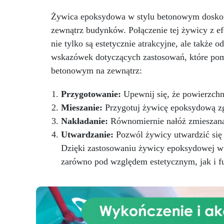
utwardzania (30 minut).
Guma
ż
silikonowa w paście (500g),
d
Żywica epoksydowa w stylu betonowym doskona
łatwa do użycia z proporcją
zewnątrz budynków. Połączenie tej żywicy z e
mieszania 1:1, idealna do
po
nie tylko są estetycznie atrakcyjne, ale także 
tworzenia niestandardowych
form.
W zestawie: pasta
p
wskazówek dotyczących zastosowań, które pom
barwiąca, wielokrotnego użytku
t
betonowym na zewnątrz:
forma silikonowa oraz rękawice
Ba
nitrilowe.
i 
Przygotowanie:
Upewnij się, że powierzchni
k
Mieszanie:
Przygotuj żywicę epoksydową zgo
nie
Nakładanie:
Równomiernie nałóż zmieszaną
tw
Utwardzanie:
Pozwól żywicy utwardzić się z
nie
Dzięki zastosowaniu żywicy epoksydowej w
do
do
zarówno pod względem estetycznym, jak i f
sto
in
trw
el