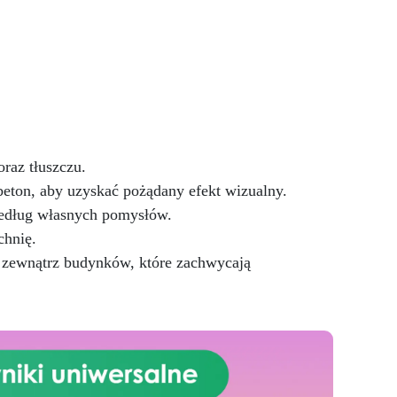
niezrównanej wytrzymałości, ten
do
zestaw zamienia Twoją
przestrzeń kulinarną w
a,
nowoczesne i funkcjonalne
 i
dzieło sztuki. Efekt granitu
 i
Morze Bałtyckie w kolorze
brązowym dodaje rustykalnej
elegancji do Twojej kuchni,
tworząc przytulną i stylową
oraz tłuszczu.
atmosferę. Wysokiej jakości
beton, aby uzyskać pożądany efekt wizualny.
żywica epoksydowa nie tylko
doskonale imituje wygląd
edług własnych pomysłów.
prawdziwego granitu, ale
chnię.
również oferuje powierzchnię
 zewnątrz budynków, które zachwycają
odporną na uderzenia, plamy i
ciepło, gwarantując wyjątkową
trwałość na lata. Łatwy w
instalacji i wysoce odporny, ten
zestaw nadaje się zarówno do
projektów DIY, jak i
profesjonalnych remontów.
Dzięki połączeniu wyrafinowanej