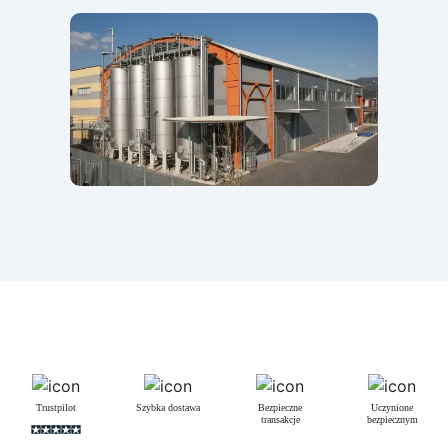
Trustpilot
Szybka dostawa
Bezpieczne
Uczynione
transakcje
bezpiecznym