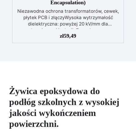
Encapsulation)
Niezawodna ochrona transformatorów, cewek,
płytek PCB i złączyWysoka wytrzymałość
dielektryczna: powyżej 20 kV/mm dla
bezpiecznej izolacji. Zero skurczu:
zł
59,49
gwarantowana stabilność wymiarowa podczas
utwardzania. Odporność na wilgoć i środki
chemiczne: idealna także do trudnych
warunków. Wszechstronna: odpowiednia do
transformatorów, uzwojeń, płytek PCB i
wrażliwych elementów. Długotrwała
niezawodność: chroni systemy do +150°C
temperatury pracy Dostępna w wersji
przezroczystej (do LED i łatwej kontroli) oraz z
Żywica epoksydowa do
czarnym barwnikiem – osobno, dla ochrony
podłóg szkolnych z wysokiej
patentowej i anty-sabotażowej.
jakości wykończeniem
powierzchni.