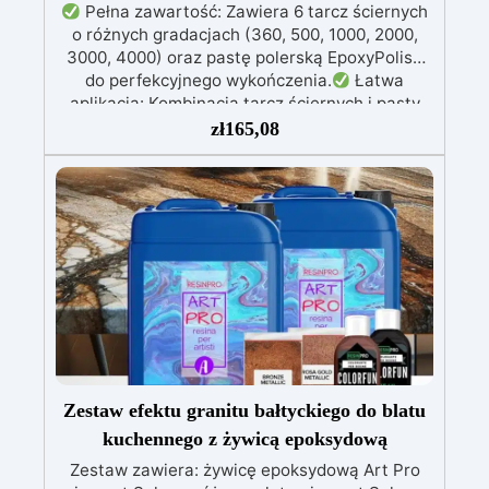
Pełna zawartość: Zawiera 6 tarcz ściernych
o różnych gradacjach (360, 500, 1000, 2000,
3000, 4000) oraz pastę polerską EpoxyPolish
do perfekcyjnego wykończenia.
Łatwa
aplikacja: Kombinacja tarcz ściernych i pasty
polerskiej zapewnia prostą i skuteczną
zł
165,08
polerowanie powierzchni z żywicy.
Stopniowe
kroki: Zacznij od niższych gradacji, aby usunąć
niedoskonałości, a zakończ na gradacji 4000,
uzyskując wysokiej jakości błyszczące
wykończenie.
Wykończenie satynowe lub
błyszczące: Aby uzyskać wykończenie
błyszczące, nałóż pastę EpoxyPolish; dla
wykończenia satynowego, dokładnie spłucz i
użyj Olio Cera Dura Satinata Osmo.
Szerokie
pokrycie: Zestaw pokrywa około 2 m²
powierzchni z żywicy, idealny do projektów DIY
lub profesjonalnych.
Zestaw efektu granitu bałtyckiego do blatu
kuchennego z żywicą epoksydową
Zestaw zawiera: żywicę epoksydową Art Pro