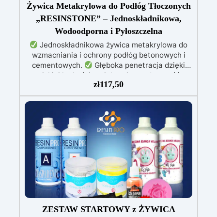
Żywica Metakrylowa do Podłóg Tłoczonych
„RESINSTONE” – Jednoskładnikowa,
Wodoodporna i Pyłoszczelna
Jednoskładnikowa żywica metakrylowa do
wzmacniania i ochrony podłóg betonowych i
cementowych.
Głęboka penetracja dzięki
niskiej lepkości, zwiększająca odporność
zł
117,50
mechaniczną i chemiczną.
Błyszczące
wykończenie, które ożywia kolor, chroni przed
wilgocią, promieniami UV i redukuje pylenie
powierzchni.
Łatwa aplikacja wałkiem,
schnie w mniej niż 12 godzin, zapewniając
szybką i trwałą ochronę.
Idealna do garaży,
dziedzińców, magazynów i placów – odporna na
ekstremalne temperatury i środki chemiczne.
ZESTAW STARTOWY z ŻYWICA