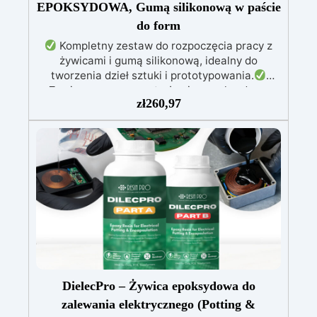
EPOKSYDOWA, Gumą silikonową w paście
do form
Kompletny zestaw do rozpoczęcia pracy z
żywicami i gumą silikonową, idealny do
tworzenia dzieł sztuki i prototypowania.
Zawiera przezroczystą żywicę epoksydową
zł
260,97
(800g) do wlewania, możliwą do barwienia
według uznania.
Zawiera białą żywicę
poliuretanową (1000g), którą można barwić
według uznania i ma szybki czas utwardzania
(30 minut).
Guma silikonowa w paście
(500g), łatwa do użycia z proporcją mieszania
1:1, idealna do tworzenia niestandardowych
form.
W zestawie: pasta barwiąca,
wielokrotnego użytku forma silikonowa oraz
rękawice nitrilowe.
DielecPro – Żywica epoksydowa do
zalewania elektrycznego (Potting &