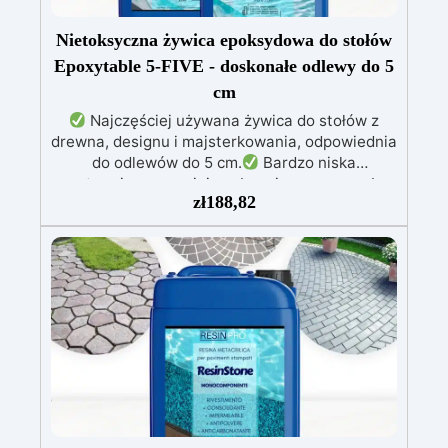
Nietoksyczna żywica epoksydowa do stołów
Epoxytable 5-FIVE - doskonałe odlewy do 5
cm
Najczęściej używana żywica do stołów z
drewna, designu i majsterkowania, odpowiednia
do odlewów do 5 cm.
Bardzo niska
egzotermia zapewniająca bezpieczną pracę bez
zł
188,82
przegrzewania.
Odporna na zarysowania i
żółknięcie dzięki filtrom UV i wysokiej jakości
mechanicznej.
Niska lepkość, eliminująca
pęcherzyki powietrza i zapewniająca gładkie
wykończenie.
Bezpieczna i nietoksyczna,
wolna od BPA/VOC, certyfikowana do
długotrwałego kontaktu ze skórą.