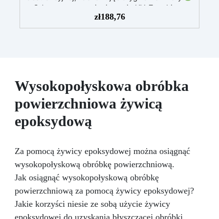
Odporna na promieniowanie UV: Zapobiega
zł
188,76
żółknięciu i utrzymuje intensywne kolory przez
długi czas
Dostosowana do wysokiej
wilgotności: Zapewnia zawsze błyszczące i
trwałe rezultaty
Błyszcząca,
samopoziomująca, bezzapachowa i
bezrozpuszczalnikowa: Bezpieczna po
utwardzeniu
Idealna do powłok ochronnych,
Wysokopołyskowa obróbka
paneli artystycznych i obrazów: Przekształca
powierzchniowa żywicą
każdy projekt w dzieło sztuki
epoksydową
Za pomocą żywicy epoksydowej można osiągnąć
wysokopołyskową obróbkę powierzchniową.
Jak osiągnąć wysokopołyskową obróbkę
powierzchniową za pomocą żywicy epoksydowej?
Jakie korzyści niesie ze sobą użycie żywicy
epoksydowej do uzyskania błyszczącej obróbki