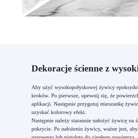
Dekoracje ścienne z wyso
Aby użyć wysokopołyskowej żywicy epoksydowej
kroków. Po pierwsze, upewnij się, że powierzch
aplikacji. Następnie przygotuj mieszankę żyw
uzyskać kolorowy efekt.
Następnie należy starannie nałożyć żywicę na
pokrycie. Po nałożeniu żywicy, ważne jest, ab
gazowego lub pistoletu do ciepłego powietrza.