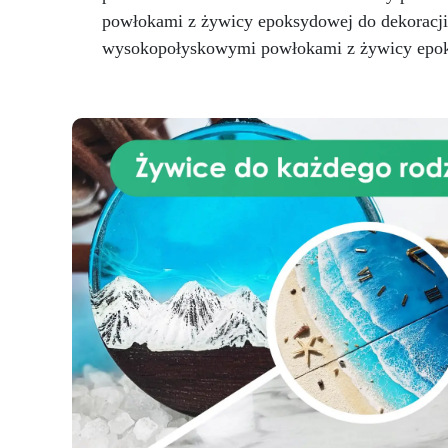
o
powłokami z żywicy epoksydowej do dekoracji ś
w
wysokopołyskowymi powłokami z żywicy epok
na
d
dr
p
z
p
c