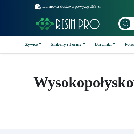
Darmowa dostawa powyżej 399 zł
Żywice
Silikony i Formy
Barwniki
Poler
Wysokopołyskow