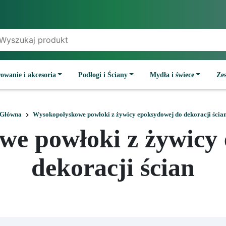
owanie i akcesoria
Podłogi i Ściany
Mydła i świece
Ze
Główna
Wysokopołyskowe powłoki z żywicy epoksydowej do dekoracji ścia
e powłoki z żywicy
dekoracji ścian