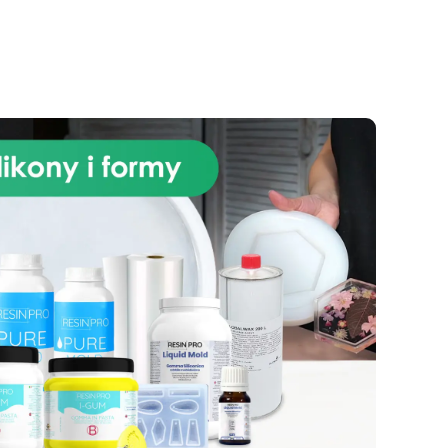
natychmiast przyciąga uwagę. W
połączeniu z trwałością i
odpornością żywicy
mu
epoksydowej, ten zestaw
iega
zapewnia solidną powierzchnię,
,
odporną na uderzenia i łatwą do
utrzymania w czystości. Łatwy w
ic
instalacji i gwarantujący
je
profesjonalny efekt, nasz zestaw
c:
jest idealny zarówno do
ii,
projektów renowacyjnych, jak i
ć
do majsterkowania. Przekształć
anie
swoją kuchnię w elegancką i
funkcjonalną przestrzeń dzięki
e
naszemu zestawowi Granit Black
u,
Galaxy do blatu roboczego z
o
żywicy epoksydowej i pozwól,
aby Twoja kuchnia lśniła
ł
blaskiem i stylem.
sób
niu
do
o