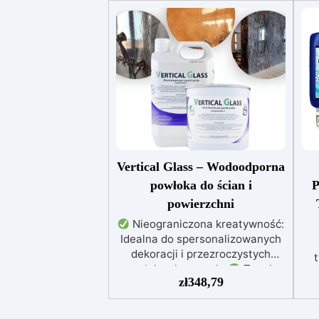
Vertical Glass – Wodoodporna
powłoka do ścian i
powierzchni
Nieograniczona kreatywność:
Idealna do spersonalizowanych
dekoracji i przezroczystych
powłok ochronnych.
Trwała
zł
348,79
ochrona: Odporna na zużycie i
am
wilgoć, nadaje się do
Za
powierzchni pionowych i