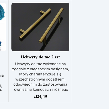
Uchwyty do tac 2 szt
Uchwyty do tac wykonane są
zgodnie z eleganckim designem,
który charakteryzuje się
nia
wszechstronnym dodatkiem,
odpowiednim do zastosowania
i,
również na komodach i różnego
ch
rodzaju meblach. Wymiary: 150
zł
24,49
mm x 30 mm x gł. 10 mm Kolor:
lory
efekt brązu Idealny do tac z
e