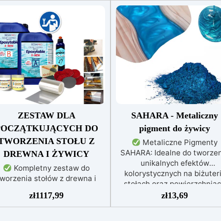
ZESTAW DLA
SAHARA - Metaliczny
POCZĄTKUJĄCYCH DO
pigment do żywicy
TWORZENIA STOŁU Z
Metaliczne Pigmenty
SAHARA: Idealne do tworze
DREWNA I ŻYWICY
unikalnych efektów
Kompletny zestaw do
kolorystycznych na biżuteri
tworzenia stołów z drewna i
stołach oraz powierzchnia
żywicy: Odpowiedni dla
drewnianych i betonowych.
zł
1117,99
zł
13,69
atorów i profesjonalistów
Wysoka Odporność na UV: Ko
wiera żywicę EPOXYTABLE 5-
pozostają intensywne i ni
FIVE: Wysoka przejrzystość,