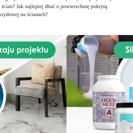
Zapobiega tworzeniu się
czekiwaniami. Elektroniczna
cian? Jak najlepiej dbać o powierzchnię pokrytą
pęcherzyków podczas
aga ResinPro to niezbędne
mieszania: dzięki delikatne
sydowej na ścianach?
rzędzie dla osób pracujących
mieszaniu, mieszalnik zapob
z żywicą epoksydową. Bez
tworzeniu się pęcherzyków
względu na to, czy tworzysz
zapewniając jednolite i
zieła sztuki, czy duże stoły z
perfekcyjne mieszanie żyw
ewna i żywicy, waga ResinPro
epoksydowych.
Gwarantu
ozwala dokładnie odmierzyć
perfekcyjne mieszanie żywi
potrzebną ilość żywicy,
dzięki innowacyjnej technolog
minimalizując błędy i
mieszalnik pozwala uzyska
apewniając idealny końcowy
perfekcyjne i jednolite miesz
rezultat, w jednym
żywic epoksydowych,
rzygotowaniu. Na co jeszcze
zapewniając profesjonaln
zekasz? Dodaj Elektroniczną
rezultaty.
Łatwy w użyci
Wagę ResinPro do swojego
czyszczeniu i wielokrotneg
koszyka!
użytku: mieszalnik jest
zaprojektowany tak, aby by
łatwy w użyciu nawet dla o
bez doświadczenia w miesza
żywic. Ponadto, jest łatwy 
czyszczenia i wielokrotneg