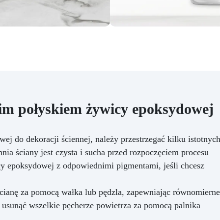
użytku, co czyni go ekologic
i ekonomicznym wyborem.
Oszczędza czas: dzięki
innowacyjnej technologii,
mieszalnik pozwala uzyska
perfekcyjne i jednolite miesz
żywic epoksydowych szybko
łatwo, oszczędzając czas 
wysiłek. Jeśli chcesz uzysk
profesjonalne rezultaty w
kim połyskiem żywicy epoksydowej
mieszaniu żywic epoksydowyc
oszczędzić czas i wysiłek, k
nasz mieszalnik anty-
 do dekoracji ściennej, należy przestrzegać kilku istotnyc
pęcherzykowy już dziś.
nia ściany jest czysta i sucha przed rozpoczęciem procesu
icy epoksydowej z odpowiednimi pigmentami, jeśli chcesz
 ścianę za pomocą wałka lub pędzla, zapewniając równomierne
y usunąć wszelkie pęcherze powietrza za pomocą palnika