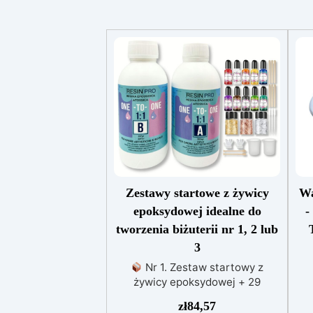
Zestawy startowe z żywicy
Wa
epoksydowej idealne do
-
tworzenia biżuterii nr 1, 2 lub
3
Nr 1. Zestaw startowy z
żywicy epoksydowej + 29
akcesoriów:500 g przezroczystej
dos
zł
84,57
żywicy epoksydowej One to One