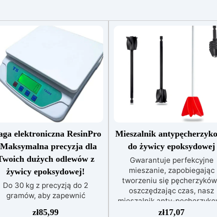
ga elektroniczna ResinPro
Mieszalnik antypęcherzyk
 Maksymalna precyzja dla
do żywicy epoksydowej
Twoich dużych odlewów z
Gwarantuje perfekcyjne
mieszanie, zapobiegając
żywicy epoksydowej!
tworzeniu się pęcherzyków
Do 30 kg z precyzją do 2
oszczędzając czas, nasz
gramów, aby zapewnić
mieszalnik anty-pęcherzyk
konałość w twoich twórczych
jest łatwy w użyciu i
zł
85,99
zł
17,07
projektach. Precyzja na