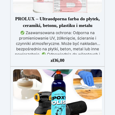
PROLUX – Ultraodporna farba do płytek,
ceramiki, betonu, plastiku i metalu
Zaawansowana ochrona: Odporna na
promieniowanie UV, żółknięcie, ścieranie i
czynniki atmosferyczne. Może być nakładana
bezpośrednio na płytki, beton, metal lub inne
powierzchnie.
Odpowiednia do wilgotnych i
intensywnie użytkowanych miejsc: Specjalna
zł
36,00
formuła, idealna do środowisk wymagających
najwyższej trwałości.
Wszechstronne i
personalizowane wykończenie: Dostępna w
kolorystyce RAL lub NCS, z wykończeniem w
połysku. Kryjąca już przy jednej warstwie.
Uniwersalna: Doskonała do podłóg, parkingów,
magazynów oraz do powłok na odpowiednio
przygotowanej stali.
Zgodność i
bezpieczeństwo: Zgodna z Rozporządzeniem
UE nr 305/2011 – Rozporządzeniem UE nr