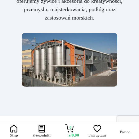
oferujemy żywice i akcesoria do kreatywności,
przemysłu, majsterkowania, podłóg oraz
zastosowań morskich.
0
Pomoc
zł
0,00
Sklep
Przewodniki
Lista życzeń
Jak dbać o płytki: porady i
Pielęgnacja i konserwacja
Czyszczenie płytek żywicą