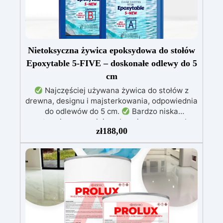
Nietoksyczna żywica epoksydowa do stołów
Epoxytable 5-FIVE – doskonałe odlewy do 5
cm
Najczęściej używana żywica do stołów z
drewna, designu i majsterkowania, odpowiednia
do odlewów do 5 cm.
Bardzo niska
egzotermia zapewniająca bezpieczną pracę bez
zł
188,00
przegrzewania.
Odporna na zarysowania i
żółknięcie dzięki filtrom UV i wysokiej jakości
mechanicznej.
Niska lepkość, eliminująca
pęcherzyki powietrza i zapewniająca gładkie
wykończenie.
Bezpieczna i nietoksyczna,
wolna od BPA/VOC, certyfikowana do
długotrwałego kontaktu ze skórą.