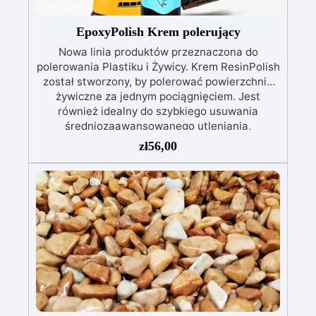
574/2014 – Oznakowanie CE zgodnie z normą
EN 1504-2 oraz odpowiednią Deklaracją
EpoxyPolish Krem polerujący
Właściwości Użytkowych (DoP).
Nowa linia produktów przeznaczona do
polerowania Plastiku i Żywicy. Krem ResinPolish
został stworzony, by polerować powierzchnie
żywiczne za jednym pociągnięciem. Jest
również idealny do szybkiego usuwania
średniozaawansowanego utleniania,
delikatnych zadrapań, skaz i innych drobnych
zł
56,00
defektów na żywicznej powierzchni. Ten krem
usuwa defekty pozostawione przez środki
ścierne o ziarnistości P1500 lub mniejszej i
pozostawia wspaniałe wykończenie
pozbawione niedoskonałości nawet na
ciemniejszych żelkotach, które mogą sprawiać
więcej trudności.