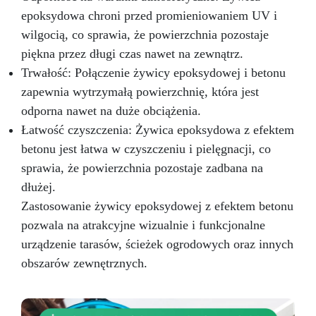
producent oferujemy profesjonalne wsparcie: w
epoksydowa chroni przed promieniowaniem UV i
przypadku pytań skontaktuj się z naszym
dedykowanym zespołem wsparcia, aby uzyskać
wilgocią, co sprawia, że powierzchnia pozostaje
pomoc i porady. Przezroczysta Żywica
piękna przez długi czas nawet na zewnątrz.
Epoksydowa ICRYSTAL jest idealna do
Trwałość: Połączenie żywicy epoksydowej i betonu
Twórczości i Rękodzieła: Odlewów żywicznych
od 1 mm do 2 cm grubości (możliwe jest
zapewnia wytrzymałą powierzchnię, która jest
tworzenie wielu warstw) Odlewów w formach
odporna nawet na duże obciążenia.
silikonowych (biżuteria, podstawki, tace)
Łatwość czyszczenia: Żywica epoksydowa z efektem
Odlewania przedmiotów i materiałów (monety,
betonu jest łatwa w czyszczeniu i pielęgnacji, co
kamienie, muszle, korki itp.) Meblarstwa i
stolarstwa (stoły drewno-żywiczne itp.) Dzieł
sprawia, że powierzchnia pozostaje zadbana na
sztuki, podłóg i powłok ochronnych Impregnacji
dłużej.
włókna szklanego i węglowego (naprawy,
Zastosowanie żywicy epoksydowej z efektem betonu
powłoki ochronne)
Przekształć swoje
pomysły w rzeczywistość – Rób rzemiosło z
pozwala na atrakcyjne wizualnie i funkcjonalne
Żywicą ICRYSTAL! Kup Teraz i Zanurz Się w
urządzenie tarasów, ścieżek ogrodowych oraz innych
Świat Kreatywności!
obszarów zewnętrznych.