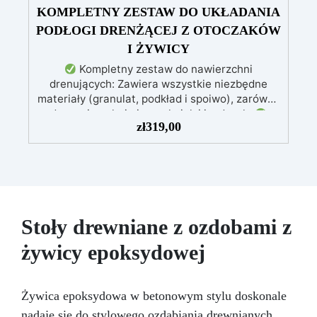
KOMPLETNY ZESTAW DO UKŁADANIA
PODŁOGI DRENŻĄCEJ Z OTOCZAKÓW
I ŻYWICY
Kompletny zestaw do nawierzchni
drenujących: Zawiera wszystkie niezbędne
materiały (granulat, podkład i spoiwo), zarówno
do powierzchni pieszych, jak i jezdnych.
zł
319,00
Łatwy w aplikacji: Szczegółowe instrukcje
zapewniają doskonałe rezultaty, nawet bez
doświadczenia, z bezpłatną pomocą
wideo/telefoniczną.
Ekonomiczny i szybki:
Odnawia powierzchnie przy minimalnym
koszcie, unikając kosztownych prac
naprawczych, w zaledwie 24 godziny.
Stoły drewniane z ozdobami z
Wszechstronny i personalizowany: Nadaje się
żywicy epoksydowej
do betonu, cementu, starych nawierzchni i
ziemi utwardzonej (po wcześniejszej
konsultacji).
Żywice odporne na upływ
czasu: Nowoczesne żywice gwarantują
Żywica epoksydowa w betonowym stylu doskonale
odporność na ścieranie i stabilność koloru
nadaje się do stylowego ozdabiania drewnianych