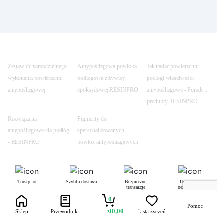
Zestaw do samodzielnego
Antypoślizgowa powłoka
Jak nadać powierzchni
wykonania powierzchni
podłogowa z żywicy
podłogi właściwości
antypoślizgowej
epoksydowej RESINPRO
antypoślizgowe - Porady i
produkty RESINPRO
Rozwiązania
Pigmenty do
antypoślizgowe dla podłóg
spersonalizowanych
- RESINPRO
powłok antypoślizgowych
Trustpilot
Szybka dostawa
Bezpieczne
Uczynione
transakcje
bezpiecznym
0
Pomoc
zł
0,00
Sklep
Przewodniki
Lista życzeń