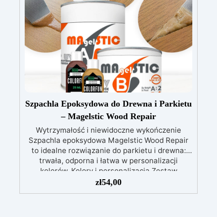
nakładać wałkiem, pędzlem lub natryskiem, a
narzędzia można łatwo czyścić wodą z mydłem.
Wszechstronność i elegancja: Dostępny w
wykończeniach Błyszczącym, Satynowym i
Matowym, kompatybilny z powierzchniami z
żywicy, drewna, betonu i epoksydowymi.
Ekonomiczny i wydajny: Zużycie 100-120 ml na
m²; opakowanie 3,6 litra pokrywa do 39 m², co
czyni FLOOR SHIELD opłacalnym rozwiązaniem
do ochrony powierzchni.
Łatwość
Szpachla Epoksydowa do Drewna i Parkietu
konserwacji: Powierzchnia jest łatwa do
czyszczenia i można ją odświeżyć nową
– Magelstic Wood Repair
warstwą produktu nawet po roku.
Wytrzymałość i niewidoczne wykończenie
Szpachla epoksydowa Magelstic Wood Repair
to idealne rozwiązanie do parkietu i drewna:
trwała, odporna i łatwa w personalizacji
kolorów. Kolory i personalizacja Zestaw
Magelstic dostarczany jest w
zł
54,00
półprzezroczystym kolorze lodowym, idealnym
do jasnych gatunków drewna, takich jak buk. W
zestawie znajdują się dwa barwniki: Beżowy