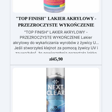
"TOP FINISH" LAKIER AKRYLOWY -
PRZEZROCZYSTE WYKOŃCZENIE
"TOP FINISH" LAKIER AKRYLOWY -
PRZEZROCZYSTE WYKOŃCZENIE Lakier
akrylowy do wykańczania wyrobów z żywicy UV.
Jeśli stworzyłeś klejnot za pomocą żywicy UV i
zauważyłeś, że powierzchnia pozostała lekko
lepka, istnieją dwa sposoby rozwiązania tego
zł
45,90
problemu: 1) Użyj silniejszej lampy (36 W.) 2)
Wykończ, używając naszego “Top Finish” „Top
finish” to przezroczysty lakier akrylowy, który
wysycha w ciągu 15-20 minut (bez lampy UV),
pozostawiając powierzchnię lśniącą i
błyszczącą. „Top Finish” ma poręczny pędzelek
ułatwiający aplikację. Pomaluj swoje dzieło „Top
Finish” i pozostaw do wyschnięcia w
temperaturze pokojowej na 15-20 minut. I masz
to! Błyszczące i doskonałe przedmioty, super