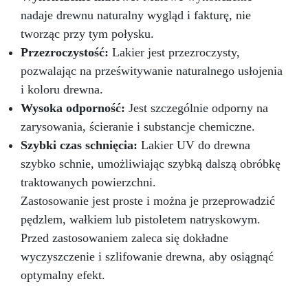
Po 8–10 godz. przeszlifować i wykończyć.
nadaje drewnu naturalny wygląd i fakturę, nie
Różnice względem innych produktów 30 %
wyższa wytrzymałość niż w przypadku
tworząc przy tym połysku.
jednoskładnikowych szpachli poliestrowych
Przezroczystość:
Lakier jest przezroczysty,
Brak skurczu, właściwości tiksotropowe – brak
pozwalając na prześwitywanie naturalnego usłojenia
zapadania się materiału Personalizacja kolorów
– uzyskanie naturalnego efektu Karta
i koloru drewna.
techniczna Szpachla epoksydowa
Wysoka odporność:
Jest szczególnie odporny na
dwuskładnikowa tiksotropowa Proporcje
zarysowania, ścieranie i substancje chemiczne.
mieszania: 100 (żywica): 50 (utwardzacz) Czas
Szybki czas schnięcia:
Lakier UV do drewna
pracy (20°C, 150 g): 35–45 min Szlifowanie: po
8–10 godz. Odporność UV: test UVA 75 h bez
szybko schnie, umożliwiając szybką dalszą obróbkę
zmian Wskazówki ekspertów Przygotowuj małe
traktowanych powierzchni.
porcje dla lepszej kontroli. Dobrze zamykaj
Zastosowanie jest proste i można je przeprowadzić
opakowania, aby uniknąć zanieczyszczeń. FAQ
Czy nadaje się do lakierowanego parkietu? Tak,
pędzlem, wałkiem lub pistoletem natryskowym.
należy tylko lekko przeszlifować powierzchnię.
Przed zastosowaniem zaleca się dokładne
Czy można stosować na zewnątrz? Tak, dzięki
wyczyszczenie i szlifowanie drewna, aby osiągnąć
wysokiej odporności na UV i warunki
optymalny efekt.
atmosferyczne. Czy potrzebny jest podkład?
Nie, wystarczy czysta i sucha powierzchnia.