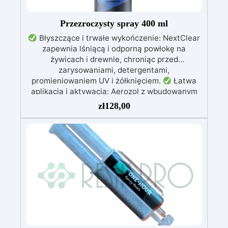
szybko!
Przezroczysty spray 400 ml
Błyszczące i trwałe wykończenie: NextClear
zapewnia lśniącą i odporną powłokę na
żywicach i drewnie, chroniąc przed
zarysowaniami, detergentami,
promieniowaniem UV i żółknięciem.
Łatwa
aplikacja i aktywacja: Aerozol z wbudowanym
utwardzaczem, gotowy do użycia, idealny do
zł
128,00
żywic bez pigmentów fosforescencyjnych i
drewna.
Szybkie schnięcie: Całkowicie
wysycha w 24 godziny, zapewniając wydajność
do 1 m² na jedną puszkę.
Perfekcyjne
polerowanie: Po 3 dniach można wypolerować
powierzchnię papierem ściernym 2000-3000 i
EpoxyPolish, aby uzyskać idealny połysk.
Gwarancja jakości: Oznaczony jako QUALITY
EXTRA, testowany przez Resin Pro, co
zapewnia najwyższą jakość i trwałoś