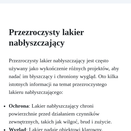
surowym drewnie, żywicy epoksydowej,
drewnie warstwowym oraz lakierowanych
powierzchniach – idealna do mebli kuchennych i
blatów roboczych.
Please note: Możliwość
nakładania pędzlem lub wałkiem, schnięcie w
Przezroczysty lakier
24 godziny, łatwe czyszczenie wodą, bez
nieprzyjemnych zapachów.
Satynowe i
nabłyszczający
bezbarwne wykończenie: Podczas aplikacji ma
lekko białawy odcień, ale powyschnięciu staje
się całkowicie satynowa i przezroczysta.
Przezroczysty lakier nabłyszczający jest często
używany jako wykończenie różnych projektów, aby
nadać im błyszczący i chroniony wygląd. Oto kilka
istotnych informacji na temat przezroczystego
lakieru nabłyszczającego:
Ochrona
: Lakier nabłyszczający chroni
powierzchnie przed działaniem czynników
zewnętrznych, takich jak wilgoć, brud i zużycie.
Wygląd
: Lakier nadaje obiektowi klarowny,