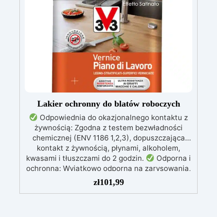
finish” to przezroczysty lakier akrylowy, który
wysycha w ciągu 15-20 minut (bez lampy UV),
pozostawiając powierzchnię lśniącą i
błyszczącą. „Top Finish” ma poręczny pędzelek
ułatwiający aplikację. Pomaluj swoje dzieło „Top
Finish” i pozostaw do wyschnięcia w
temperaturze pokojowej na 15-20 minut. I masz
to! Błyszczące i doskonałe przedmioty, super
szybko!
Lakier ochronny do blatów roboczych
Odpowiednia do okazjonalnego kontaktu z
żywnością: Zgodna z testem bezwładności
chemicznej (ENV 1186 1,2,3), dopuszczająca
kontakt z żywnością, płynami, alkoholem,
kwasami i tłuszczami do 2 godzin.
Odporna i
ochronna: Wyjątkowo odporna na zarysowania,
plamy (woda, kawa, wino, olej, ketchup) oraz
zł
101,99
temperaturę do 100°C, zapewniając
długotrwałą ochronę.
Kompatybilna z
różnymi powierzchniami: Można ją stosować na