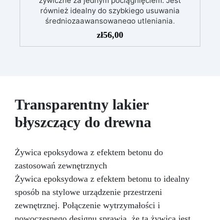
żywiczne za jednym pociągnięciem. Jest
również idealny do szybkiego usuwania
średniozaawansowanego utleniania,
delikatnych zadrapań, skaz i innych drobnych
zł
56,00
defektów na żywicznej powierzchni. Ten krem
usuwa defekty pozostawione przez środki
ścierne o ziarnistości P1500 lub mniejszej i
pozostawia wspaniałe wykończenie
pozbawione niedoskonałości nawet na
ciemniejszych żelkotach, które mogą sprawiać
Transparentny lakier
więcej trudności.
błyszczący do drewna
Żywica epoksydowa z efektem betonu do
zastosowań zewnętrznych
Żywica epoksydowa z efektem betonu to idealny
sposób na stylowe urządzenie przestrzeni
zewnętrznej. Połączenie wytrzymałości i
nowoczesnego designu sprawia, że ta żywica jest