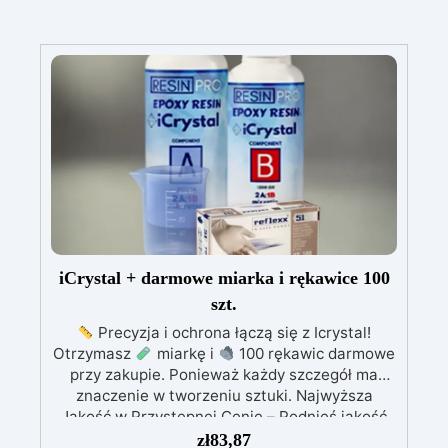
iCrystal + darmowe miarka i rękawice 100
szt.
Precyzja i ochrona łączą się z Icrystal!
Otrzymasz
miarkę i
100 rękawic darmowe
przy zakupie. Ponieważ każdy szczegół ma
znaczenie w tworzeniu sztuki. Najwyższa
Jakość w Przystępnej Cenie – Podnieś jakość
swoich dzieł bez rujnowania portfela! ICRYSTAL
zł
83,87