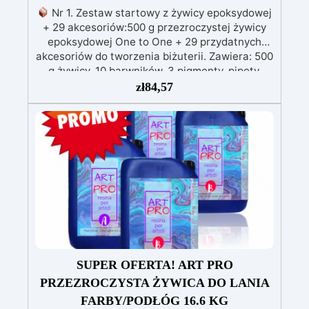
Nr 1. Zestaw startowy z żywicy epoksydowej
+ 29 akcesoriów:500 g przezroczystej żywicy
epoksydowej One to One + 29 przydatnych
akcesoriów do tworzenia biżuterii. Zawiera: 500
g żywicy, 10 barwników, 3 pigmenty, pipety,
patyczki do mieszania, rękawiczki i kubeczki.
zł
84,57
Nr 2. Zestaw startowy z żywicy epoksydowej
+ 100 akcesoriów:500 g przezroczystej żywicy
epoksydowej One to One + 100 przydatnych
akcesoriów do tworzenia biżuterii. Zawiera: 500
g żywicy, 12 dodatków dekoracyjnych, suszone
kwiaty, silikonową formę z literami, breloczki,
końcówki do miniwiertarki, ponad 100
elementów.
SUPER OFERTA! ART PRO
PRZEZROCZYSTA ŻYWICA DO LANIA
FARBY/PODŁÓG 16.6 KG