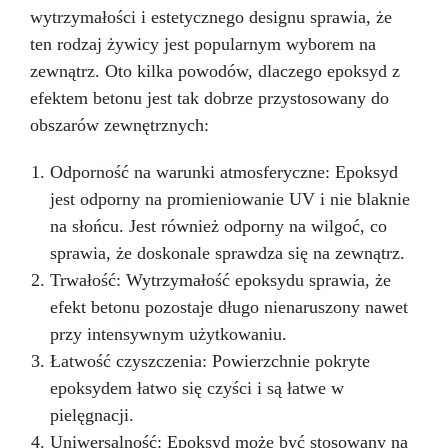
pomysły w rzeczywistość – Rób rzemiosło z
epoksydowej to doskonały wybór, aby
wytrzymałości i estetycznego designu sprawia, że
Żywicą ICRYSTAL! Kup Teraz i Zanurz Się w
przekształcić Twoją kuchnię w elegancką i
ten rodzaj żywicy jest popularnym wyborem na
trwałą przestrzeń, gotową sprostać
Świat Kreatywności!
zewnątrz. Oto kilka powodów, dlaczego epoksyd z
codziennym wyzwaniom z wyrafinowanym
stylem.
efektem betonu jest tak dobrze przystosowany do
obszarów zewnętrznych:
Odporność na warunki atmosferyczne: Epoksyd
jest odporny na promieniowanie UV i nie blaknie
na słońcu. Jest również odporny na wilgoć, co
sprawia, że doskonale sprawdza się na zewnątrz.
Trwałość: Wytrzymałość epoksydu sprawia, że
efekt betonu pozostaje długo nienaruszony nawet
przy intensywnym użytkowaniu.
Łatwość czyszczenia: Powierzchnie pokryte
epoksydem łatwo się czyści i są łatwe w
pielęgnacji.
Uniwersalność: Epoksyd może być stosowany na