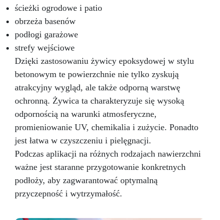
Wynikiem jest piękna powierzchnia, odporna na
ścieżki ogrodowe i patio
wodę, ciepło i zadrapania, która wzbogaca
obrzeża basenów
wnętrze o ponadczasowy akcent i klasę.
podłogi garażowe
strefy wejściowe
Dzięki zastosowaniu żywicy epoksydowej w stylu
betonowym te powierzchnie nie tylko zyskują
atrakcyjny wygląd, ale także odporną warstwę
ochronną. Żywica ta charakteryzuje się wysoką
odpornością na warunki atmosferyczne,
promieniowanie UV, chemikalia i zużycie. Ponadto
jest łatwa w czyszczeniu i pielęgnacji.
Podczas aplikacji na różnych rodzajach nawierzchni
ważne jest staranne przygotowanie konkretnych
podłoży, aby zagwarantować optymalną
przyczepność i wytrzymałość.