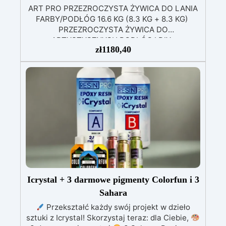
ART PRO PRZEZROCZYSTA ŻYWICA DO LANIA
FARBY/PODŁÓG 16.6 KG (8.3 KG + 8.3 KG)
PRZEZROCZYSTA ŻYWICA DO
ARTYSTYCZNYCH PODŁÓG I DIY
zł
1180,40
Wysokowydajna przezroczysta żywica to
dwuskładnikowy produkt przeznaczony do
artystycznych podłóg oraz do projektów DIY.
Oryginalna formuła „ART PRO” zapewnia
długotrwałe gładkie i błyszczące wykończenie
najwyższej jakości. Nasze najlepiej sprzedające
się rozwiązanie podłogowe charakteryzuje się
doskonałą odpornością na duży ruch pieszy i
samochodowy. Idealna zarówno dla
majsterkowiczów / użytkowników domowych,
jak i dla użytkowników przemysłowych. Łatwa w
aplikacji, powierzchnia nadaje się do
ponownego użytku w ciągu 24 godzin.
Icrystal + 3 darmowe pigmenty Colorfun i 3
Przezroczysty, samopoziomujący, odporny na
Sahara
promieniowanie UV system epoksydowy, który
Przekształć każdy swój projekt w dzieło
tworzy twardą i błyszczącą warstwę ochronną
sztuki z Icrystal! Skorzystaj teraz: dla Ciebie,
dla odlewów o grubości do 1cm. Powierzchnia