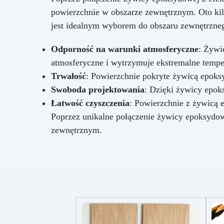
powierzchnie w obszarze zewnętrznym. Oto ki
(p
jest idealnym wyborem do obszaru zewnętrzne
c
Odporność na warunki atmosferyczne
: Żywi
p
mie
atmosferyczne i wytrzymuje ekstremalne tempe
od
Trwałość
: Powierzchnie pokryte żywicą epoksy
Swoboda projektowania
: Dzięki żywicy epok
z
Łatwość czyszczenia
: Powierzchnie z żywicą 
Poprzez unikalne połączenie żywicy epoksydo
zewnętrznym.
si
n
dro
U