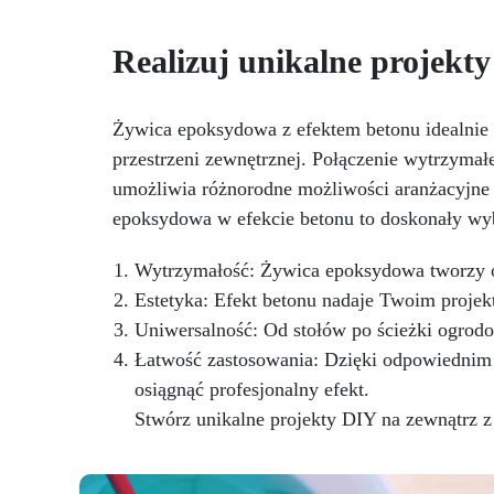
tworzenia oryginalnych i
me
unikalnych spersonalizowanych
Realizuj unikalne projekt
podkładek kawowych z
wykończeniem żywicznym.
n
Żywica epoksydowa z efektem betonu idealnie n
przestrzeni zewnętrznej. Połączenie wytrzym
ce
umożliwia różnorodne możliwości aranżacyjne
epoksydowa w efekcie betonu to doskonały wy
Wytrzymałość: Żywica epoksydowa tworzy o
Estetyka: Efekt betonu nadaje Twoim proje
Uniwersalność: Od stołów po ścieżki ogrod
Łatwość zastosowania: Dzięki odpowiednim
osiągnąć profesjonalny efekt.
Stwórz unikalne projekty DIY na zewnątrz z