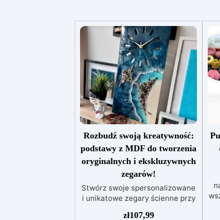
Rozbudź swoją kreatywność:
Pu
podstawy z MDF do tworzenia
oryginalnych i ekskluzywnych
zegarów!
n
Stwórz swoje spersonalizowane
ws
i unikatowe zegary ścienne przy
z 
użyciu podstaw z MDF Resin
zł
107,99
Pro. Dostępne jest 6 różnych