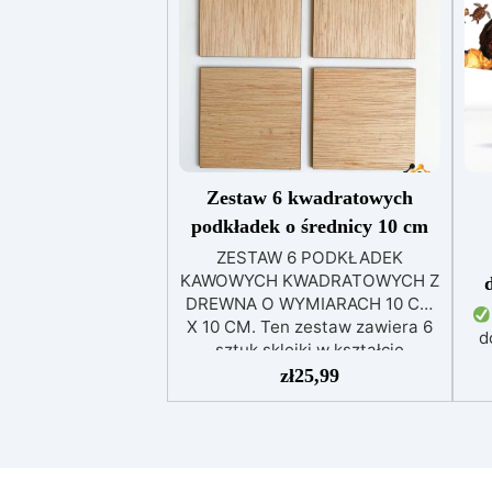
de
de
w
Zestaw 6 kwadratowych
d
podkładek o średnicy 10 cm
Aby
ZESTAW 6 PODKŁADEK
sto
KAWOWYCH KWADRATOWYCH Z
uż
DREWNA O WYMIARACH 10 CM
Za
X 10 CM. Ten zestaw zawiera 6
f
d
sztuk sklejki w kształcie
maj
kwadratu wyciętej laserowo o
zł
25,99
usz
grubości 4 mm, o wymiarach 10
Ma
ni
cm x 10 cm. Są naturalne,
e
nietoksyczne i gotowe do użycia.
pr
Dzięki temu są idealne do
m
za
dekoracji, pokrywania żywicami i