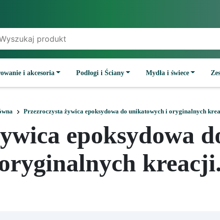
owanie i akcesoria
Podłogi i Ściany
Mydła i świece
Ze
ówna
Przezroczysta żywica epoksydowa do unikatowych i oryginalnych krea
żywica epoksydowa d
oryginalnych kreacji