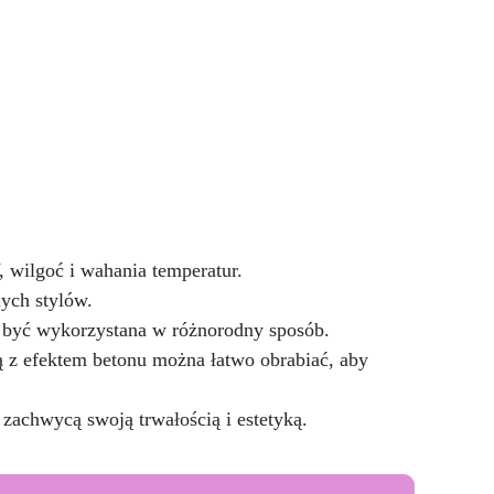
sk
powierzchni. Ten krem usuwa
j
defekty pozostawione przez
 i
środki ścierne o ziarnistości
ie:
P1500 lub mniejszej i pozostawia
lub
wspaniałe wykończenie
sku.
pozbawione niedoskonałości
wie.
nawet na ciemniejszych
do
żelkotach, które mogą sprawiać
nów
więcej trudności.
nio
:
wilgoć i wahania temperatur.
 UE
ych stylów.
iem
nie
 być wykorzystana w różnorodny sposób.
4-2
z efektem betonu można łatwo obrabiać, aby
ją
P).
zachwycą swoją trwałością i estetyką.