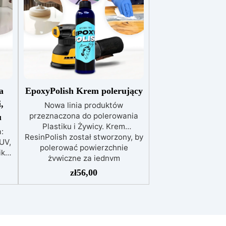
a
EpoxyPolish Krem polerujący
,
Nowa linia produktów
przeznaczona do polerowania
u
Plastiku i Żywicy. Krem
:
ResinPolish został stworzony, by
UV,
polerować powierzchnie
iki
żywiczne za jednym
pociągnięciem. Jest również
zł
56,00
a
idealny do szybkiego usuwania
e
średniozaawansowanego
ia
utleniania, delikatnych
e
zadrapań, skaz i innych
lna
drobnych defektów na żywicznej