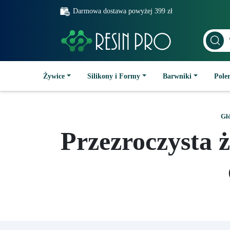
Darmowa dostawa powyżej 399 zł
Żywice
Silikony i Formy
Barwniki
Poler
Gł
Przezroczysta 