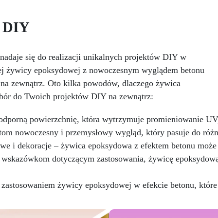
formuła, idealna do środowi
filtrom UV i wysokiej jakości
narażonych na temperatury
wymagających najwyższe
chanicznej.
Niska lepkość,
powyżej +250 °C oraz na
trwałości.
Wszechstronne
y DIY
eliminująca pęcherzyki
agresywne chemikalia
personalizowane wykończen
powietrza i zapewniająca
iekompatybilne z silikonem.
Dostępna w kolorystyce RAL 
gładkie wykończenie.
NCS, z wykończeniem w poły
Bezpieczna i nietoksyczna,
adaje się do realizacji unikalnych projektów DIY w
Kryjąca już przy jednej warst
wolna od BPA/VOC,
ałej żywicy epoksydowej z nowoczesnym wyglądem betonu
Uniwersalna: Doskonała 
rtyfikowana do długotrwałego
podłóg, parkingów, magazy
 na zewnątrz. Oto kilka powodów, dlaczego żywica
kontaktu ze skórą.
oraz do powłok na odpowied
bór do Twoich projektów DIY na zewnątrz:
przygotowanej stali.
Zgodność i bezpieczeństwo
dporną powierzchnię, która wytrzymuje promieniowanie UV, 
Zgodna z Rozporządzeniem
ktom nowoczesny i przemysłowy wygląd, który pasuje do różn
nr 305/2011 – Rozporządzen
UE nr 574/2014 – Oznakowa
owe i dekoracje – żywica epoksydowa z efektem betonu może
CE zgodnie z normą EN 150
 wskazówkom dotyczącym zastosowania, żywicę epoksydową 
oraz odpowiednią Deklarac
Właściwości Użytkowych (Do
 zastosowaniem żywicy epoksydowej w efekcie betonu, które 