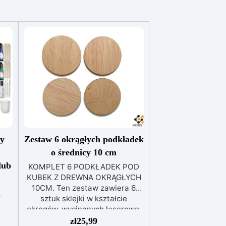
cy
Zestaw 6 okrągłych podkładek
o średnicy 10 cm
lub
KOMPLET 6 PODKŁADEK POD
KUBEK Z DREWNA OKRĄGŁYCH
10CM. Ten zestaw zawiera 6
z
sztuk sklejki w kształcie
okręgów, wycinanych laserowo,
stej
o grubości 4 mm i średnicy 10
zł
25,99
One