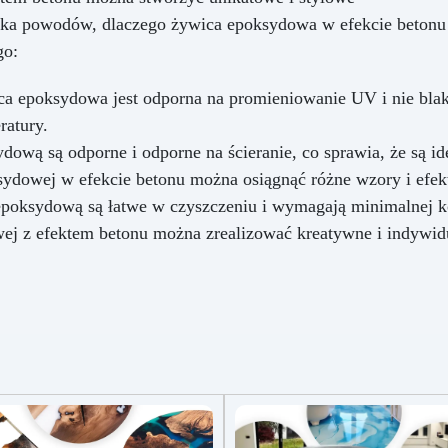
(przeźroczystą) z częścią B
lka powodów, dlaczego żywica epoksydowa w efekcie betonu
rzeźroczystą) w proporcji 1:1
go:
wagowo. Na przykład 100 g
zęści A z 100 g części B. Użyj
ca epoksydowa jest odporna na promieniowanie UV i nie blakn
recyzyjnej wagi. Naczynie do
szania: Czyste, suche i wolne
ratury.
 tłuszczu. Mieszanie: Mieszaj
dową są odporne i odporne na ścieranie, co sprawia, że są id
powoli czystą szpatułką,
sydowej w efekcie betonu można osiągnąć różne wzory i efek
bierając mieszankę z boków i
dna naczynia, aby uzyskać
epoksydową są łatwe w czyszczeniu i wymagają minimalnej k
jednorodną masę. Unikaj
wej z efektem betonu można zrealizować kreatywne i indywi
powstawania pęcherzyków
powietrza. Wlewanie: Wlej
likon powoli z jednego punktu,
pozwalając materiałowi
aturalnie wypełnić formę bez
powietrza. Odpowietrzanie
(opcjonalnie): Dla bardzo
bnych detali zaleca się użycie
komory próżniowej.
twardzanie: Przy 25 °C czas