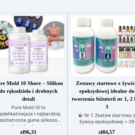
re Mold 10 Shore – Silikon
Zestawy startowe z żywi
do rękodzieła i drobnych
epoksydowej idealne do
detali
tworzenia biżuterii nr 1, 2 
3
Pure Mold 10 to
ajdelikatniejsza i najbardziej
Nr 1. Zestaw startowy 
zechstronna guma silikonowa
żywicy epoksydowej + 29
gamy ResinPro®, o twardości
akcesoriów:500 g przezroczy
zł
96,31
zł
84,57
Shore A 10±2 i wysokiej
żywicy epoksydowej One to 